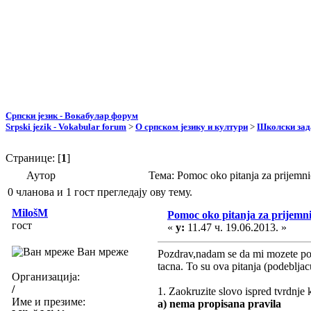
Српски језик - Вокабулар форум
Srpski jezik - Vokabular forum
>
О српском језику и култури
>
Школски зад
Странице: [
1
]
Аутор
Тема: Pomoc oko pitanja za prijem
0 чланова и 1 гост прегледају ову тему.
MilošM
Pomoc oko pitanja za prijemni
гост
«
у:
11.47 ч. 19.06.2013. »
Ван мреже
Pozdrav,nadam se da mi mozete pom
tacna. To su ova pitanja (podebljac
Организација:
/
1. Zaokruzite slovo ispred tvrdnje 
Име и презиме:
a) nema propisana pravila