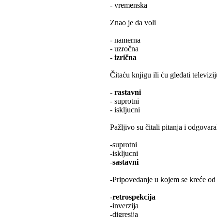
- vremenska
Znao je da voli
- namerna
- uzročna
-
izrična
Čitaću knjigu ili ću gledati televizi
-
rastavni
- suprotni
- iskljucni
Pažljivo su čitali pitanja i odgovara
-suprotni
-iskljucni
-
sastavni
-Pripovedanje u kojem se kreće od 
-
retrospekcija
-inverzija
-digresija