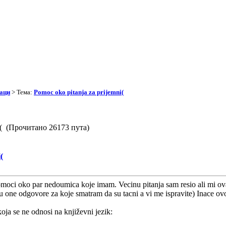
аци
> Тема:
Pomoc oko pitanja za prijemni(
ni( (Прочитано 26173 пута)
(
oci oko par nedoumica koje imam. Vecinu pitanja sam resio ali mi ova
u one odgovore za koje smatram da su tacni a vi me ispravite) Inace ovo
koja se ne odnosi na književni jezik: