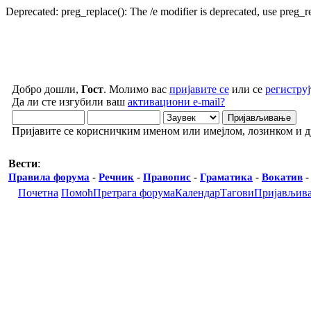
Deprecated: preg_replace(): The /e modifier is deprecated, use preg_
Добро дошли,
Гост
. Молимо вас
пријавите се
или се
региструј
Да ли сте изгубили ваш
активациони e-mail?
Пријавите се корисничким именом или имејлом, лозинком и 
Вести
:
Правила форума
-
Речник
-
Правопис
-
Граматика
-
Вокатив
Почетна
Помоћ
Претрага форума
Календар
Тагови
Пријављив