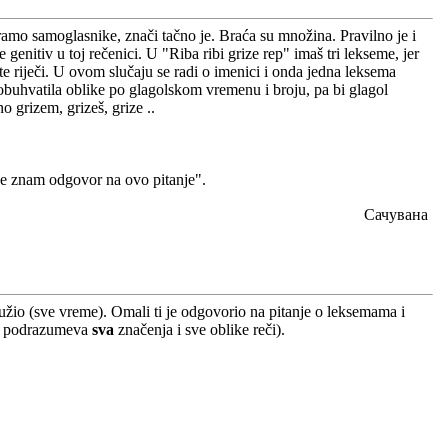
amo samoglasnike, znači tačno je. Braća su množina. Pravilno je i
enitiv u toj rečenici. U "Riba ribi grize rep" imaš tri lekseme, jer
 te riječi. U ovom slučaju se radi o imenici i onda jedna leksema
obuhvatila oblike po glagolskom vremenu i broju, pa bi glagol
o grizem, grizeš, grize ..
Ne znam odgovor na ovo pitanje".
Сачувана
ružio (sve vreme). Omali ti je odgovorio na pitanje o leksemama i
ica podrazumeva
sva
značenja i sve oblike reči).