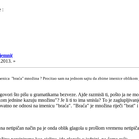
 :
jemni(
.2013. »
imenica "braća" množina ? Procitao sam na jednom sajtu da zbirne imenice oblikom 
dgovori što pišu u gramatikama bezveze. Ajde razmisli ti, pošto ja ne mo
ikom jednine kazuju množinu"? Je li ti to ima smisla? To je zaglupljiva
ovatno ne odnosi na imenicu "braća". "Braća" je množina riječi "brat" 
a netipičan način pa je onda oblik glagola u prošlom vremenu netipičan 