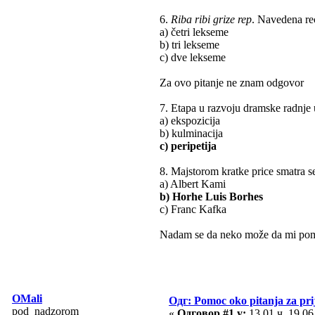
6.
Riba ribi grize rep
. Navedena reć 
a) četri lekseme
b) tri lekseme
c) dve lekseme
Za ovo pitanje ne znam odgovor
7. Etapa u razvoju dramske radnje u
a) ekspozicija
b) kulminacija
c) peripetija
8. Majstorom kratke price smatra se
a) Albert Kami
b) Horhe Luis Borhes
c) Franc Kafka
Nadam se da neko može da mi po
OMali
Одг: Pomoc oko pitanja za pri
pod_nadzorom
«
Одговор #1 у:
13.01 ч. 19.06