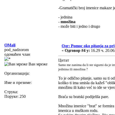
-Gramatički broj imenice makaze je
- jednina
-
množina
- može biti i jedno i drugo
OMali
Одг: Pomoc oko pitanja za pri
pod_nadzorom
«
Одговор #4 у:
16.29 ч. 20.06
одомаћен члан
Цитат
Ван мреже
Samo me zanima da li ste sigurni da je 
jednina ili množina ?
Организација:
To je odlično pitanje, samo su ti o
Име и презиме:
koliko ti ima smisla da kažeš "obl
množinu ili kako već to ide se vjer
Струка:
Поруке: 250
Braća su bratski podijelila pare.
Množina imenice "brat" se formira n
imenica u muškom rodu.