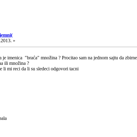
jemni(
.2013. »
da je imenica "braća" množina ? Procitao sam na jednom sajtu da zbir
na ili množina ?
i mi reci da li su sledeci odgovori tacni
bala