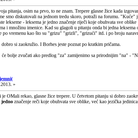
a pitanja, osim na prvo, to ne znam. Trepere glasne žice kada izgovar
me smo diskutovali na jednom tredu skoro, potraži na forumu. "Kuće" je g
 iste lekseme - leksema je jedno značenje riječi koje obuhvata sve oblike
ima i množinu imenice. Kad su glagoli u pitanju onda bi jedna leksema 
e po vremenu kao što su "grizu" "grizli", "grizući" itd. i po broju naravn
t, dobro si zaokružio. I Borhes jeste poznat po kratkim pričama.
će bolje zvučati ako predlog "za" zamijenimo sa prirodnijim "na" - "
jemni(
.2013. »
i je OMali rekao, glasne žice trepere. U četvrtom pitanju si dobro zaok
e
jedno
značenje reči koje obuhvata sve oblike, već kao jezička jedin