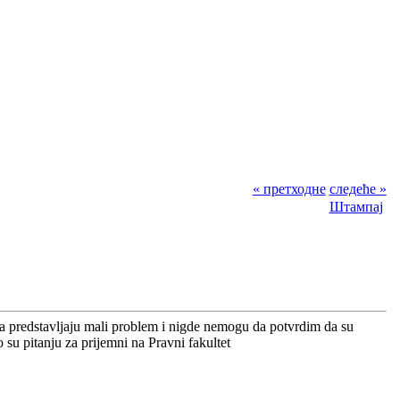
« претходне
следеће »
Штампај
 predstavljaju mali problem i nigde nemogu da potvrdim da su
 su pitanju za prijemni na Pravni fakultet