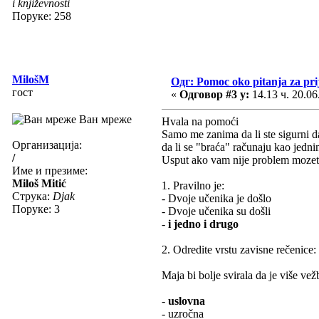
i književnosti
Поруке: 258
MilošM
Одг: Pomoc oko pitanja za pri
гост
«
Одговор #3 у:
14.13 ч. 20.06
Ван мреже
Hvala na pomoći
Samo me zanima da li ste sigurni 
Организација:
da li se "braća" računaju kao jedni
/
Usput ako vam nije problem mozete l
Име и презиме:
Miloš Mitić
1. Pravilno je:
Струка:
Djak
- Dvoje učenika je došlo
Поруке: 3
- Dvoje učenika su došli
-
i jedno i drugo
2. Odredite vrstu zavisne rečenice:
Maja bi bolje svirala da je više vež
-
uslovna
- uzročna