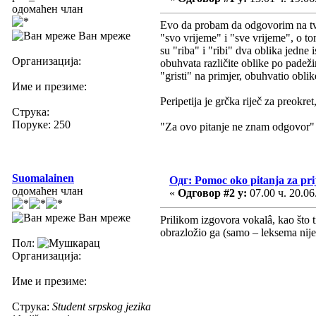
одомаћен члан
Evo da probam da odgovorim na tvoj
Ван мреже
"svo vrijeme" i "sve vrijeme", o to
su "riba" i "ribi" dva oblika jedne
Организација:
obuhvata različite oblike po padež
"gristi" na primjer, obuhvatio oblik
Име и презиме:
Peripetija je grčka riječ za preokre
Струка:
Поруке: 250
"Za ovo pitanje ne znam odgovor" 
Suomalainen
Одг: Pomoc oko pitanja za pri
одомаћен члан
«
Одговор #2 у:
07.00 ч. 20.06
Ван мреже
Prilikom izgovora vokalâ, kao što t
obrazložio ga (samo – leksema nij
Пол:
Организација:
Име и презиме:
Струка:
Student srpskog jezika