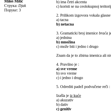
Miloš Mitić
b) ima četri akcenta
Струка:
Djak
c) koristi se na ceolokupnoj teritorij
Поруке: 3
2. Prilikom izgovora vokala glasne 
a) tacna
b) netacna
3. Gramaticki broj imenice
braća
j
a) jednina
b) množina
c) može biti i jedno i drugo
Znam da je to zbirna imenica ali n
4. Pravilno je :
a) sve vreme
b) svo vreme
c) i jedno i drugo
5. Odrediti padež podvučene reči :
Izašla je
iz kuće
a) akuzativ
b) dativ
c) genitiv