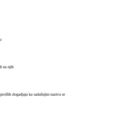
ju
li na njih
prošlih dogadjaja ka sadašnjim naziva se