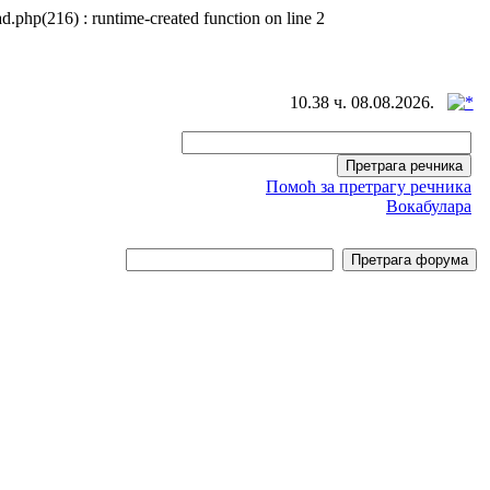
d.php(216) : runtime-created function on line 2
10.38 ч. 08.08.2026.
Помоћ за претрагу речника
Вокабулара