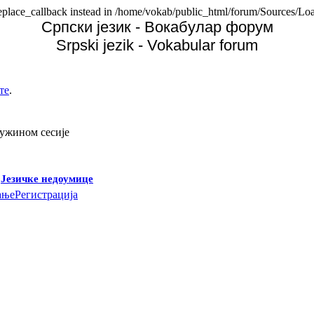
replace_callback instead in /home/vokab/public_html/forum/Sources/Loa
Српски језик - Вокабулар форум
Srpski jezik - Vokabular forum
те
.
дужином сесије
-
Језичке недоумице
ање
Регистрација