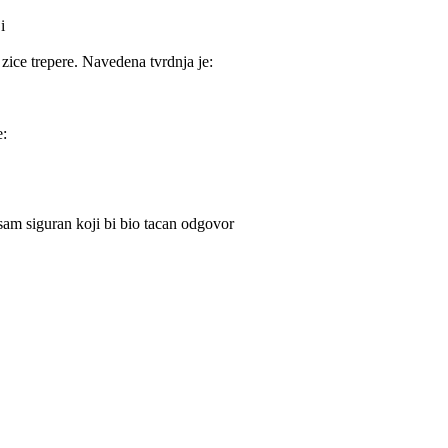
i
zice trepere. Navedena tvrdnja je:
e:
isam siguran koji bi bio tacan odgovor