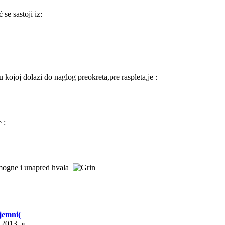
se sastoji iz:
 kojoj dolazi do naglog preokreta,pre raspleta,je :
 :
mogne i unapred hvala
jemni(
.2013. »