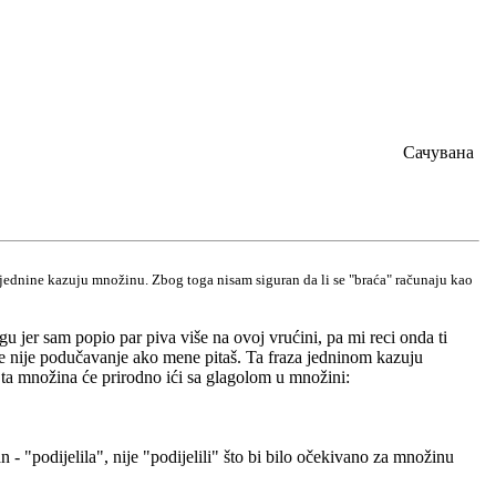
Сачувана
jednine kazuju množinu. Zbog toga nisam siguran da li se "braća" računaju kao
gu jer sam popio par piva više na ovoj vrućini, pa mi reci onda ti
nje nije podučavanje ako mene pitaš. Ta fraza jedninom kazuju
i ta množina će prirodno ići sa glagolom u množini:
- "podijelila", nije "podijelili" što bi bilo očekivano za množinu