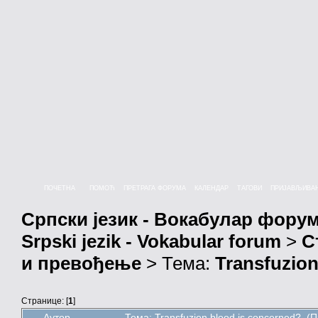
ПОЧЕТНА
ПОМОЋ
ПРЕТРАГА ФОРУМА
КАЛЕНДАР
ТАГОВИ
ПРИЈАВЉИВА
Српски језик - Вокабулар фору
Srpski jezik - Vokabular forum
>
С
и превођење
> Тема:
Transfuzion
Странице: [
1
]
Аутор
Тема: Transfuzion blood is concerned? (