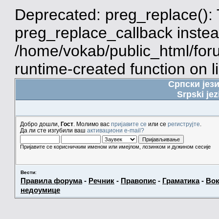
Deprecated: preg_replace(): 
preg_replace_callback instea
/home/vokab/public_html/for
runtime-created function on l
Српски јез
Srpski jez
Добро дошли,
Гост
. Молимо вас
пријавите се
или се
региструјте
.
Да ли сте изгубили ваш
активациони e-mail?
Пријавите се корисничким именом или имејлом, лозинком и дужином сесије
Вести
:
Правила форума
-
Речник
-
Правопис
-
Граматика
-
Вок
недоумице