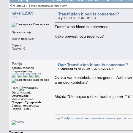
0 чланова и 1 гост прегледају ову тему.
mikeli12369
Transfuzion blood is concerned?
гост
«
у:
01.01 ч. 22.07.2013. »
Ван мреже
Transfuzion blood is concerned. . .
Организација:
Kako prevesti ovu recenicu?
Име и презиме:
Струка:
Поруке: 9
Pedja
Одг: Transfuzion blood is concerned?
администратор
«
Одговор #1 у:
09.29 ч. 23.07.2013. »
староседелац
Ovako van konteksta je nezgodno. Zašto svi 
Ван мреже
a ne ceo kontekst?
Пол:
Организација:
DataVoyage
Možda "Uzimajući u obzir trasfuziju krvi.." ili "
Име и презиме:
Предраг Супуровић
Струка:
програмер
Поруке: 1.960
http://pedja.supurovic.net
-
www.iz.rs
-
www.supurovic.net
Тагови: