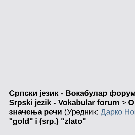
Српски језик - Вокабулар фору
Srpski jezik - Vokabular forum
>
О
значења речи
(Уредник:
Дарко Но
"gold" i (srp.) "zlato"