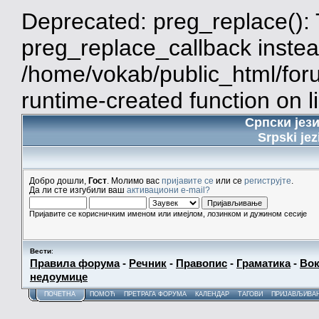
Deprecated: preg_replace(): 
preg_replace_callback instea
/home/vokab/public_html/for
runtime-created function on l
Српски јез
Srpski jez
Добро дошли,
Гост
. Молимо вас
пријавите се
или се
региструјте
.
Да ли сте изгубили ваш
активациони e-mail?
Пријавите се корисничким именом или имејлом, лозинком и дужином сесије
Вести
:
Правила форума
-
Речник
-
Правопис
-
Граматика
-
Вок
недоумице
ПОЧЕТНА
ПОМОЋ
ПРЕТРАГА ФОРУМА
КАЛЕНДАР
ТАГОВИ
ПРИЈАВЉИВА