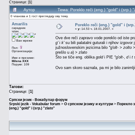
Странице: [
1
]
Аутор
Тема: Poreklo reči (eng.) "gold" i (srp.
0 чланова и 1 гост прегледају ову тему.
Amarilis
Poreklo reči (eng.) "gold" i (srp.
сарадник
«
у:
14.53 ч. 18.01.2007. »
члан
Ove dve reči zapravo vode poreklo od iste p
Ван мреже
g'
i
k'
su bili palatalni guturali i njihov izgovo
južnoslovenskim jezicima bilo
*g'olt
- >
zolto
>
Пол:
Организација:
prešlo u
a
) >
zlato
Što se tiče eng. oblika
gold
i PIE
*g'olt-
,
d
i
t
s
Име и презиме:
Milena XXX
Поруке: 109
Ovo sam skoro saznala, pa mi je bilo zanimlj
Тагови:
Странице: [
1
]
Српски језик - Вокабулар форум
Srpski jezik - Vokabular forum
>
О српском језику и култури
>
Порекло 
(eng.) "gold" i (srp.) "zlato"