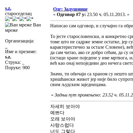
s.z.
Одг: Задушнице
староседелац
«
Одговор #7 у:
23.50 ч. 05.11.2013. »
Ван
Написао сам одговор, и случајно га обрис
мреже
То јесте старословенски, и конкретно с
Организација:
томе што не садрже земне остатке, јер 
_
карактеристично за остале Словене), ве
Име и презиме:
да сам читао, ако се добро сећам, да су 
s.z.
(остаци хране поједене у име мртвога, 
Струка:
_
већ као онај непоједиви део нечега свето
Поруке: 900
Значи, ти обичаји са храном су нешто ш
хришћански живот јер није било супрот
свим људским заједницама.
«
Задњи пут промењено: 23.52 ч. 05.11.20
자세히 보아야
예쁘다
오래 보아야
사랑스럽다
너도 그렇다