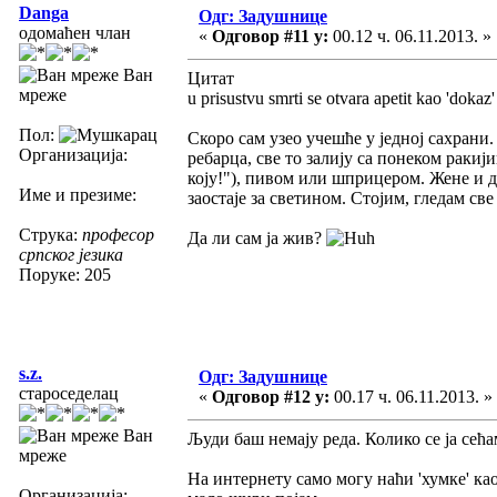
Danga
Одг: Задушнице
одомаћен члан
«
Одговор #11 у:
00.12 ч. 06.11.2013. »
Ван
Цитат
мреже
u prisustvu smrti se otvara apetit kao 'dokaz
Пол:
Скоро сам узео учешће у једној сахрани
Организација:
ребарца, све то залију са понеком ракиј
коју!"), пивом или шприцером. Жене и д
Име и презиме:
заостаје за светином. Стојим, гледам св
Струка:
професор
Да ли сам ја жив?
српског језика
Поруке: 205
s.z.
Одг: Задушнице
староседелац
«
Одговор #12 у:
00.17 ч. 06.11.2013. »
Ван
Људи баш немају реда. Колико се ја сећа
мреже
На интернету само могу наћи 'хумке' као 
Организација: