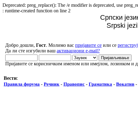
Deprecated: preg_replace(): The /e modifier is deprecated, use preg
: runtime-created function on line 2
Српски јези
Srpski jez
Добро дошли,
Гост
. Молимо вас
пријавите се
или се
региструј
Да ли сте изгубили ваш
активациони e-mail?
Пријавите се корисничким именом или имејлом, лозинком и 
Вести
:
Правила форума
-
Речник
-
Правопис
-
Граматика
-
Вокатив