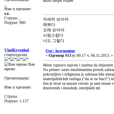
мало шири појам.
_
Име и презиме:
s.z.
Струка:
_
자세히 보아야
Поруке: 900
예쁘다
오래 보아야
사랑스럽다
너도 그렇다
VladKrvoglad
Одг: Задушнице
староседелац
«
Одговор #13 у:
00.17 ч. 06.11.2013. »
Ван
Mene zapravo najvise i zanima da objasnim t
мреже
Na primer: zasto muslimanima prorok zabranj
pokvarljivo i religiozna je zabrana bila mnog
Организација:
materijalistickih razloga ("da se ne baci!") 
Ista je stvar sa nasom verom: ja sam nisam ve
Име и презиме:
drustvenih i moralnih, istorijskih itd.
Струка:
Поруке: 1.137