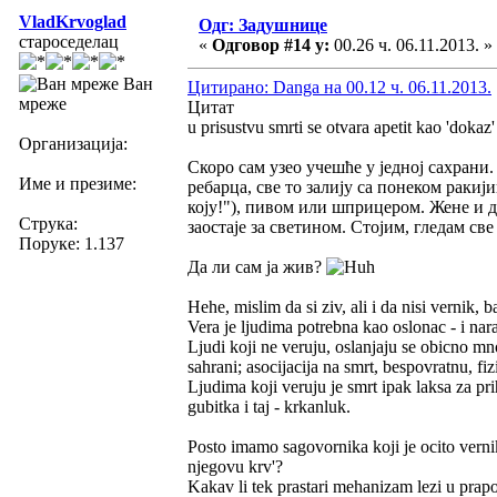
VladKrvoglad
Одг: Задушнице
староседелац
«
Одговор #14 у:
00.26 ч. 06.11.2013. »
Ван
Цитирано: Danga на 00.12 ч. 06.11.2013.
мреже
Цитат
u prisustvu smrti se otvara apetit kao 'dokaz
Организација:
Скоро сам узео учешће у једној сахрани
Име и презиме:
ребарца, све то залију са понеком ракиј
коју!"), пивом или шприцером. Жене и д
Струка:
заостаје за светином. Стојим, гледам св
Поруке: 1.137
Да ли сам ја жив?
Hehe, mislim da si ziv, ali i da nisi vernik, 
Vera je ljudima potrebna kao oslonac - i nara
Ljudi koji ne veruju, oslanjaju se obicno m
sahrani; asocijacija na smrt, bespovratnu, fiz
Ljudima koji veruju je smrt ipak laksa za pr
gubitka i taj - krkanluk.
Posto imamo sagovornika koji je ocito vernik, 
njegovu krv'?
Kakav li tek prastari mehanizam lezi u pra