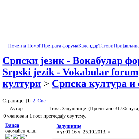
Почетна
Помоћ
Претрага форума
Календар
Тагови
Пријављив
Српски језик - Вокабулар ф
Srpski jezik - Vokabular forum
култури
>
Српска култура и 
Странице: [
1
]
2
Све
Аутор
Тема: Задушнице (Прочитано 31736 пута
0 чланова и 1 гост прегледају ову тему.
Danga
Задушнице
одомаћен члан
«
у:
01.16 ч. 25.10.2013. »