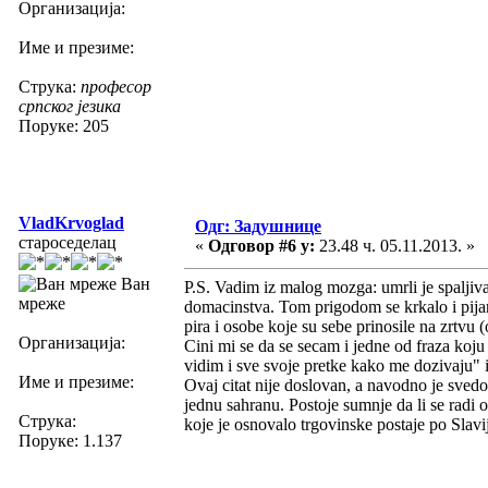
Организација:
Име и презиме:
Струка:
професор
српског језика
Поруке: 205
VladKrvoglad
Одг: Задушнице
староседелац
«
Одговор #6 у:
23.48 ч. 05.11.2013. »
Ван
P.S. Vadim iz malog mozga: umrli je spaljiva
мреже
domacinstva. Tom prigodom se krkalo i pijanci
pira i osobe koje su sebe prinosile na zrtvu 
Организација:
Cini mi se da se secam i jedne od fraza koj
vidim i sve svoje pretke kako me dozivaju" i
Име и презиме:
Ovaj citat nije doslovan, a navodno je sved
jednu sahranu. Postoje sumnje da li se radi 
Струка:
koje je osnovalo trgovinske postaje po Slavij
Поруке: 1.137