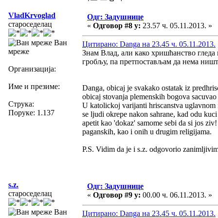
VladKrvoglad
Одг: Задушнице
староседелац
«
Одговор #8 у:
23.57 ч. 05.11.2013. »
Ван
Цитирано: Danga на 23.45 ч. 05.11.2013.
мреже
Знам Влад, али како хришћанство гледа 
гробљу, па претпостављам да нема ништа
Организација:
Име и презиме:
Danga, obicaj je svakako ostatak iz predhris
obicaj stovanja plemenskih bogova sacuvao u
Струка:
U katolickoj varijanti hriscanstva uglavnom
Поруке: 1.137
se ljudi okrepe nakon sahrane, kad odu kuci 
apetit kao 'dokaz' samome sebi da si jos ziv!
paganskih, kao i onih u drugim religijama.
P.S. Vidim da je i s.z. odgovorio zanimljivi
s.z.
Одг: Задушнице
староседелац
«
Одговор #9 у:
00.00 ч. 06.11.2013. »
Ван
Цитирано: Danga на 23.45 ч. 05.11.2013.