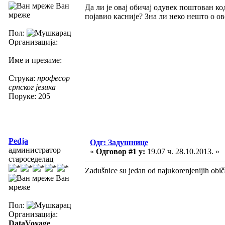
Ван
Да ли је овај обичај одувек поштован к
мреже
појавио касније? Зна ли неко нешто о о
Пол:
Организација:
Име и презиме:
Струка:
професор
српског језика
Поруке: 205
Pedja
Одг: Задушнице
администратор
«
Одговор #1 у:
19.07 ч. 28.10.2013. »
староседелац
Zadušnice su jedan od najukorenjenijih obi
Ван
мреже
Пол:
Организација:
DataVoyage