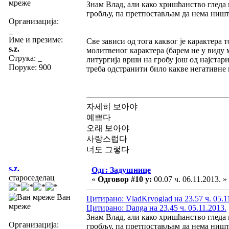
мреже
Знам Влад, али како хришћанство гледа 
гробљу, па претпостављам да нема ништа
Организација:
_
Име и презиме:
Све зависи од тога каквог је карактера
s.z.
молитвеног карактера (барем не у виду 
Струка:
_
литургија врши на гробу још од најстари
Поруке: 900
треба одстранити било какве негативне 
자세히 보아야
예쁘다
오래 보아야
사랑스럽다
너도 그렇다
s.z.
Одг: Задушнице
староседелац
«
Одговор #10 у:
00.07 ч. 06.11.2013. »
Ван
Цитирано: VladKrvoglad на 23.57 ч. 05.1
мреже
Цитирано: Danga на 23.45 ч. 05.11.2013.
Знам Влад, али како хришћанство гледа 
Организација:
гробљу, па претпостављам да нема ништа