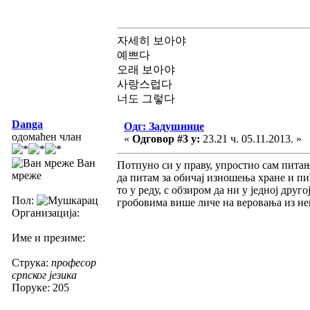
자세히 보아야
예쁘다
오래 보아야
사랑스럽다
너도 그렇다
Danga
Одг: Задушнице
одомаћен члан
«
Одговор #3 у:
23.21 ч. 05.11.2013. »
Ван
Потпуно си у праву, упростио сам питањ
мреже
да питам за обичај изношења хране и пић
то у реду, с обзиром да ни у једној друг
Пол:
гробовима више личе на веровања из нек
Организација:
Име и презиме:
Струка:
професор
српског језика
Поруке: 205