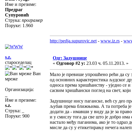
Име и презиме:
Предраг
Супуровић
Струка:
програмер
Поруке: 1.960
http://pedja.supurovic.net
-
www.iz.rs
-
www
s.z.
Одг: Задушнице
староседелац
«
Одговор #2 у:
23.03 ч. 05.11.2013. »
Ван
Мало је превише упрошћено рећи да су з
мреже
од основних карактеристика људског др
односа према хришћанству - уједно се и
Организација:
сасвим хришћански поглед на свет, који
_
Име и презиме:
Задушнице нису паганске, већ су део пр
s.z.
љубав према ближњима. А та потреба је 
Струка:
_
додати да - имавши у виду да је за прав
Поруке: 900
и у смислу тога да све што је добро има
настало међу паганима, ако је то одраз д
мисле да су у етикетирању нечега налеп