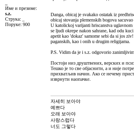
_
Име и презиме:
s.z.
Danga, obicaj je svakako ostatak iz predhris
Струка:
_
obicaj stovanja plemenskih bogova sacuvao u
Поруке: 900
U katolickoj varijanti hriscanstva uglavnom
se ljudi okrepe nakon sahrane, kad odu kuci 
apetit kao 'dokaz' samome sebi da si jos ziv!
paganskih, kao i onih u drugim religijama.
P.S. Vidim da je i s.z. odgovorio zanimljivi
Постоји низ друштвених, верских и псих
Тешко је то све објаснити, а и није потр
прихватљив начин. Ако се нечему прист
изврнути наопачке.
자세히 보아야
예쁘다
오래 보아야
사랑스럽다
너도 그렇다