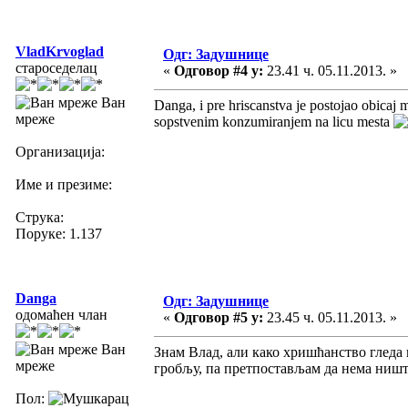
VladKrvoglad
Одг: Задушнице
староседелац
«
Одговор #4 у:
23.41 ч. 05.11.2013. »
Ван
Danga, i pre hriscanstva je postojao obica
мреже
sopstvenim konzumiranjem na licu mesta
Организација:
Име и презиме:
Струка:
Поруке: 1.137
Danga
Одг: Задушнице
одомаћен члан
«
Одговор #5 у:
23.45 ч. 05.11.2013. »
Ван
Знам Влад, али како хришћанство гледа 
мреже
гробљу, па претпостављам да нема ништа
Пол: