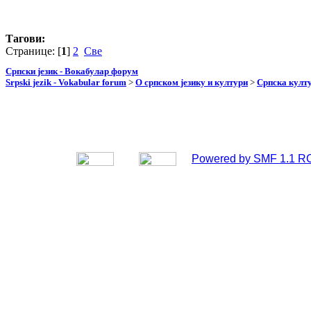
Тагови:
Странице: [
1
]
2
Све
Српски језик - Вокабулар форум
Srpski jezik - Vokabular forum
>
О српском језику и култури
>
Српска култу
Powered by SMF 1.1 R