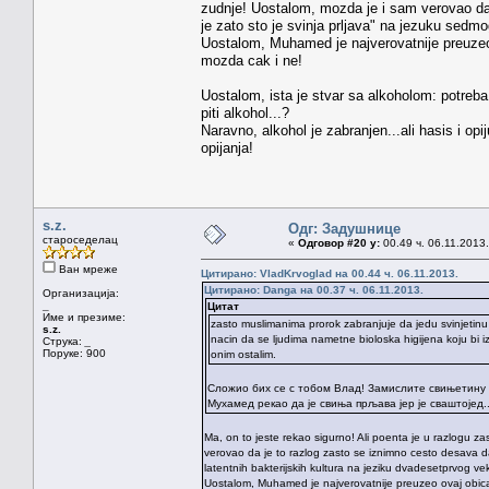
zudnje! Uostalom, mozda je i sam verovao da j
je zato sto je svinja prljava" na jezuku sedm
Uostalom, Muhamed je najverovatnije preuzeo
mozda cak i ne!
Uostalom, ista je stvar sa alkoholom: potreba
piti alkohol...?
Naravno, alkohol je zabranjen...ali hasis i o
opijanja!
s.z.
Одг: Задушнице
староседелац
«
Одговор #20 у:
00.49 ч. 06.11.2013.
Ван мреже
Цитирано: VladKrvoglad на 00.44 ч. 06.11.2013.
Цитирано: Danga на 00.37 ч. 06.11.2013.
Организација:
_
Цитат
Име и презиме:
zasto muslimanima prorok zabranjuje da jedu svinjetinu (
s.z.
nacin da se ljudima nametne bioloska higijena koju bi iz 
Струка:
_
Поруке: 900
onim ostalim.
Сложио бих се с тобом Влад! Замислите свињетину на
Мухамед рекао да је свиња прљава јер је сваштојед..
Ma, on to jeste rekao sigurno! Ali poenta je u razlogu za
verovao da je to razlog zasto se iznimno cesto desava da 
latentnih bakterijskih kultura na jeziku dvadesetprvog ve
Uostalom, Muhamed je najverovatnije preuzeo ovaj obica