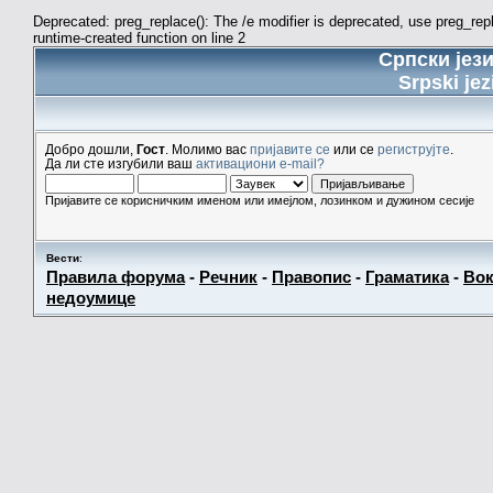
Deprecated: preg_replace(): The /e modifier is deprecated, use preg_re
runtime-created function on line 2
Српски јез
Srpski jez
Добро дошли,
Гост
. Молимо вас
пријавите се
или се
региструјте
.
Да ли сте изгубили ваш
активациони e-mail?
Пријавите се корисничким именом или имејлом, лозинком и дужином сесије
Вести
:
Правила форума
-
Речник
-
Правопис
-
Граматика
-
Вок
недоумице