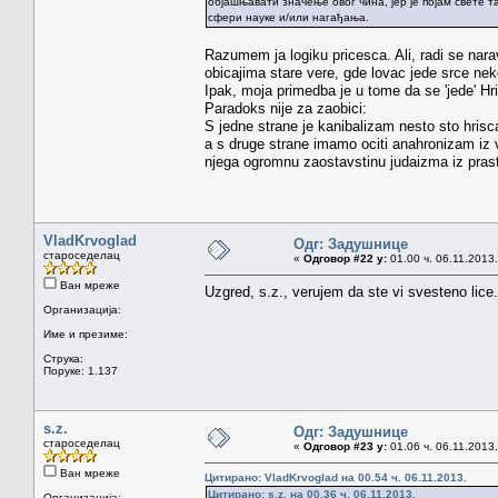
објашњавати значење овог чина, јер је појам свете т
сфери науке и/или нагађања.
Razumem ja logiku pricesca. Ali, radi se narav
obicajima stare vere, gde lovac jede srce ne
Ipak, moja primedba je u tome da se 'jede' Hris
Paradoks nije za zaobici:
S jedne strane je kanibalizam nesto sto hris
a s druge strane imamo ociti anahronizam iz v
njega ogromnu zaostavstinu judaizma iz pras
VladKrvoglad
Одг: Задушнице
староседелац
«
Одговор #22 у:
01.00 ч. 06.11.2013.
Ван мреже
Uzgred, s.z., verujem da ste vi svesteno lice.
Организација:
Име и презиме:
Струка:
Поруке: 1.137
s.z.
Одг: Задушнице
староседелац
«
Одговор #23 у:
01.06 ч. 06.11.2013.
Ван мреже
Цитирано: VladKrvoglad на 00.54 ч. 06.11.2013.
Цитирано: s.z. на 00.36 ч. 06.11.2013.
Организација: