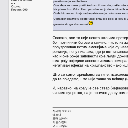
Име и презиме:
praktikovanju kanibalizma.
s.z.
Ova ideja se moze pratiti kod raznih naroda, dakle, nije 
Струка:
_
Na primer, kod Grka: Uran prozdire svoju decu i time ih zel
Поруке: 900
Ovde bi naravno ideja radjanja/stvaranja potomaka kao raz
U prakticnom zivotu i jeste tako: brinuci o deci, u koju si 
govorim strogo akademski
Свакако, али то није нешто што има претер
бог, потчинити богове и слично, чисто из 
проузрокован истим емоцијама које су наве
религије, попут ислама, где је потчињенос
као и оне божје заповести које људи дож
сматрају поједине аспекте ислама немора
негативан ефекат на хришћанство - ако ишт
Што се самог хришћанства тиче, психолош
да га поједемо, што није тачно за већину (
И, наравно, на крају је све ствар (не)вер
чинимо супротно, па је логично да су нам
자세히 보아야
예쁘다
오래 보아야
사랑스럽다
너도 그렇다