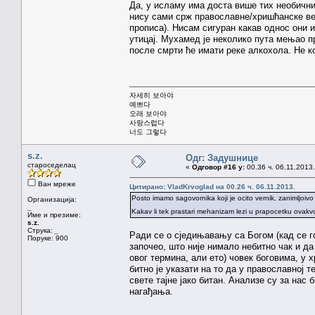
Да, у исламу има доста више тих необичних
нису сами срж православне/хришћанске вер
прописа). Нисам сигуран какав однос они и
утицај. Мухамед је неколико пута мењао пр
после смрти ће имати реке алкохола. Не к
자세히 보아야
예쁘다
오래 보아야
사랑스럽다
너도 그렇다
s.z.
Одг: Задушнице
староседелац
«
Одговор #16 у:
00.36 ч. 06.11.2013.
Ван мреже
Цитирано: VladKrvoglad на 00.26 ч. 06.11.2013.
Posto imamo sagovornika koji je ocito vernik, zanimljoivo je
Организација:
_
Kakav li tek prastari mehanizam lezi u prapocetku ovakv
Име и презиме:
s.z.
Струка:
_
Ради се о сједињавању са Богом (кад се г
Поруке: 900
започео, што није нимало небитно чак и 
овог термина, али ето) човек боговима, у
битно је указати на то да у православној 
свете тајне јако битан. Анализе су за нас
нагађања.