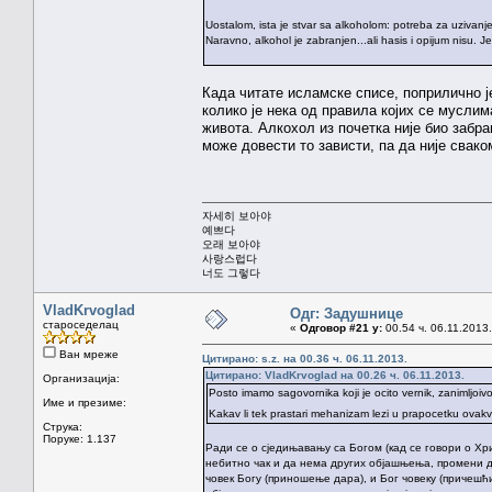
Uostalom, ista je stvar sa alkoholom: potreba za uzivanjem
Naravno, alkohol je zabranjen...ali hasis i opijum nisu. 
Када читате исламске списе, поприлично је
колико је нека од правила којих се мусли
живота. Алкохол из почетка није био забра
може довести то зависти, па да није свако
자세히 보아야
예쁘다
오래 보아야
사랑스럽다
너도 그렇다
VladKrvoglad
Одг: Задушнице
староседелац
«
Одговор #21 у:
00.54 ч. 06.11.2013.
Ван мреже
Цитирано: s.z. на 00.36 ч. 06.11.2013.
Цитирано: VladKrvoglad на 00.26 ч. 06.11.2013.
Организација:
Posto imamo sagovornika koji je ocito vernik, zanimljoivo j
Име и презиме:
Kakav li tek prastari mehanizam lezi u prapocetku ovak
Струка:
Поруке: 1.137
Ради се о сједињавању са Богом (кад се говори о Хр
небитно чак и да нема других објашњења, промени д
човек Богу (приношење дара), и Бог човеку (причешћи