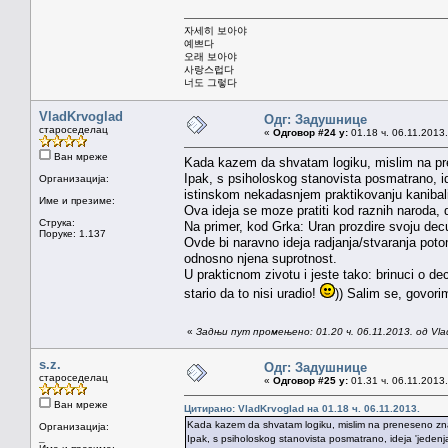
자세히 보아야
예쁘다
오래 보아야
사랑스럽다
너도 그렇다
VladKrvoglad
Одг: Задушнице
староседелац
«
Одговор #24 у:
01.18 ч. 06.11.2013.
Ван мреже
Kada kazem da shvatam logiku, mislim na pren
Ipak, s psiholoskog stanovista posmatrano, ide
Организација:
istinskom nekadasnjem praktikovanju kaniba
Име и презиме:
Ova ideja se moze pratiti kod raznih naroda, 
Струка:
Na primer, kod Grka: Uran prozdire svoju decu i
Поруке: 1.137
Ovde bi naravno ideja radjanja/stvaranja potoma
odnosno njena suprotnost.
U prakticnom zivotu i jeste tako: brinuci o deci
stario da to nisi uradio!
)) Salim se, govor
«
Задњи пут промењено: 01.20 ч. 06.11.2013. од Vla
s.z.
Одг: Задушнице
староседелац
«
Одговор #25 у:
01.31 ч. 06.11.2013.
Ван мреже
Цитирано: VladKrvoglad на 01.18 ч. 06.11.2013.
Kada kazem da shvatam logiku, mislim na preneseno znace
Организација:
_
Ipak, s psiholoskog stanovista posmatrano, ideja 'jedenj