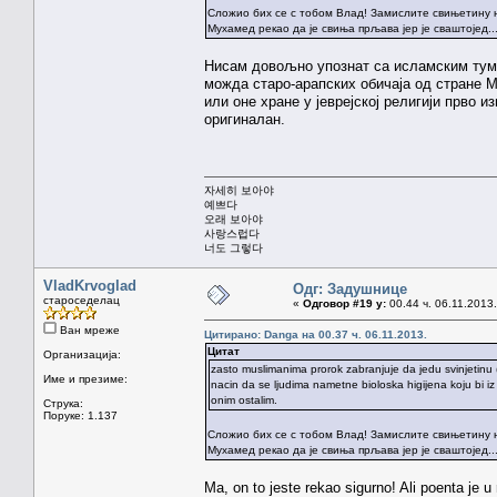
Сложио бих се с тобом Влад! Замислите свињетину на 
Мухамед рекао да је свиња прљава јер је сваштојед..
Нисам довољно упознат са исламским тума
можда старо-арапских обичаја од стране М
или оне хране у јеврејској религији прво
оригиналан.
자세히 보아야
예쁘다
오래 보아야
사랑스럽다
너도 그렇다
VladKrvoglad
Одг: Задушнице
староседелац
«
Одговор #19 у:
00.44 ч. 06.11.2013.
Ван мреже
Цитирано: Danga на 00.37 ч. 06.11.2013.
Цитат
Организација:
zasto muslimanima prorok zabranjuje da jedu svinjetinu (
Име и презиме:
nacin da se ljudima nametne bioloska higijena koju bi iz m
onim ostalim.
Струка:
Поруке: 1.137
Сложио бих се с тобом Влад! Замислите свињетину на 
Мухамед рекао да је свиња прљава јер је сваштојед..
Ma, on to jeste rekao sigurno! Ali poenta je u