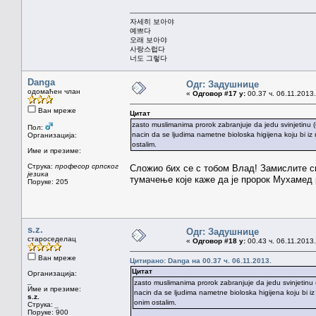
자세히 보아야
예쁘다
오래 보아야
사랑스럽다
너도 그렇다
Danga
Одг: Задушнице
одомаћен члан
«
Одговор #17 у:
00.37 ч. 06.11.2013.
Ван мреже
Цитат
zasto muslimanima prorok zabranjuje da jedu svinjetinu (u
Пол:
nacin da se ljudima nametne bioloska higijena koju bi iz m
Организација:
ostalim.
Име и презиме:
Струка:
професор српског
Сложио бих се с тобом Влад! Замислите сви
језика
тумачење које каже да је пророк Мухамед р
Поруке: 205
s.z.
Одг: Задушнице
староседелац
«
Одговор #18 у:
00.43 ч. 06.11.2013.
Ван мреже
Цитирано: Danga на 00.37 ч. 06.11.2013.
Цитат
Организација:
_
zasto muslimanima prorok zabranjuje da jedu svinjetinu (
Име и презиме:
nacin da se ljudima nametne bioloska higijena koju bi iz m
s.z.
onim ostalim.
Струка:
_
Поруке: 900