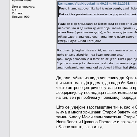
_
Цитирано: VladKrvoglad на 00.26 ч. 06.11.2013.
Име и презиме:
Posto imamo sagovornika koji je ocito vernik, zanimljoivo j
s.z.
Струка:
_
Kakav li tek prastari mehanizam lezi u prapocetku ova
Поруке: 900
Ради се о сједињавању са Богом (кад се говори о Хр
небитно чак и да нема других објашњења, промени 
човек Богу (приношење дара), и Бог човеку (причешћ
објашњавати значење овог чина, јер је појам свете т
сфери науке и/или нагађања.
Razumem ja logiku pricesca. Ali, radi se naravno o vrsti c
neke snazne zivotinje - da i sam postane srcan!
Ipak, moja primedba je u tome da se 'jede' Hrist i 'pije' n
S jedne strane je kanibalizam nesto sto hriscanstvo s g
anahronizam iz vremena kad su Jevreji bili kanibali (Hri
Да, али губите из вида чињеницу да Христ
физичко тело. Да једемо, до сада би био п
чисто антропоцентричног угла је помало пр
асоцијације су последица наших искварени
начин, већ је проблем у човековој природи 
Што се јудејске заоставштине тиче, као и
њима и многи хришћани Старом Завету нису
таман било у Мојсијевим заветима. Стари З
Нови Завет и Црквено Предање и покаже ка
објасне зашто, како и.т.д.