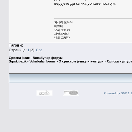
верујете да слика уопште постоји.
자세히 보아야
예쁘다
오래 보아야
사랑스럽다
너도 그렇다
Тагови:
Странице:
1
[
2
]
Све
Српски језик - Вокабулар форум
Srpski jezik - Vokabular forum
>
О српском језику и култури
>
Српска култура
Powered by SMF 1.