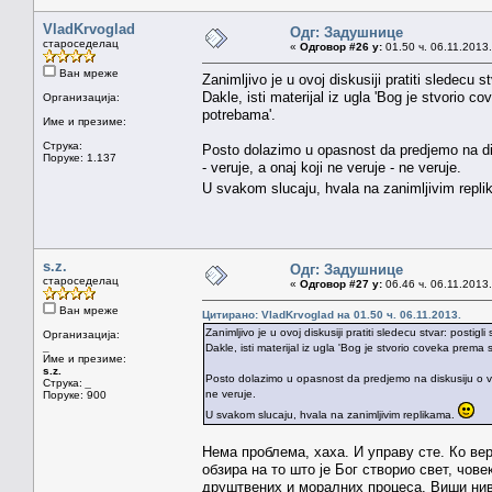
VladKrvoglad
Одг: Задушнице
староседелац
«
Одговор #26 у:
01.50 ч. 06.11.2013.
Ван мреже
Zanimljivo je u ovoj diskusiji pratiti sledecu s
Dakle, isti materijal iz ugla 'Bog je stvorio
Организација:
potrebama'.
Име и презиме:
Струка:
Posto dolazimo u opasnost da predjemo na dis
Поруке: 1.137
- veruje, a onaj koji ne veruje - ne veruje.
U svakom slucaju, hvala na zanimljivim repl
s.z.
Одг: Задушнице
староседелац
«
Одговор #27 у:
06.46 ч. 06.11.2013.
Ван мреже
Цитирано: VladKrvoglad на 01.50 ч. 06.11.2013.
Zanimljivo je u ovoj diskusiji pratiti sledecu stvar: postigl
Организација:
_
Dakle, isti materijal iz ugla 'Bog je stvorio coveka prem
Име и презиме:
s.z.
Posto dolazimo u opasnost da predjemo na diskusiju o ver
Струка:
_
ne veruje.
Поруке: 900
U svakom slucaju, hvala na zanimljivim replikama.
Нема проблема, хаха. И управу сте. Ко веру
обзира на то што је Бог створио свет, чов
друштвених и моралних процеса. Виши ниво