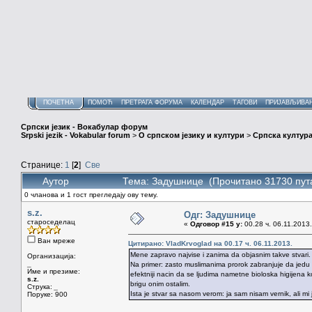
ПОЧЕТНА
ПОМОЋ
ПРЕТРАГА ФОРУМА
КАЛЕНДАР
ТАГОВИ
ПРИЈАВЉИВА
Српски језик - Вокабулар форум
Srpski jezik - Vokabular forum
>
О српском језику и култури
>
Српска култура
Странице:
1
[
2
]
Све
Аутор
Тема: Задушнице (Прочитано 31730 пут
0 чланова и 1 гост прегледају ову тему.
s.z.
Одг: Задушнице
староседелац
«
Одговор #15 у:
00.28 ч. 06.11.2013.
Ван мреже
Цитирано: VladKrvoglad на 00.17 ч. 06.11.2013.
Mene zapravo najvise i zanima da objasnim takve stvari.
Организација:
_
Na primer: zasto muslimanima prorok zabranjuje da jedu s
Име и презиме:
efektniji nacin da se ljudima nametne bioloska higijena koj
s.z.
brigu onim ostalim.
Струка:
_
Ista je stvar sa nasom verom: ja sam nisam vernik, ali mi j
Поруке: 900