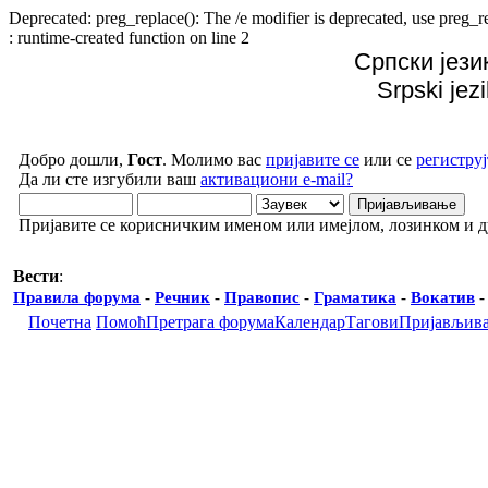
Deprecated: preg_replace(): The /e modifier is deprecated, use preg
: runtime-created function on line 2
Српски јези
Srpski jez
Добро дошли,
Гост
. Молимо вас
пријавите се
или се
региструј
Да ли сте изгубили ваш
активациони e-mail?
Пријавите се корисничким именом или имејлом, лозинком и 
Вести
:
Правила форума
-
Речник
-
Правопис
-
Граматика
-
Вокатив
Почетна
Помоћ
Претрага форума
Календар
Тагови
Пријављив