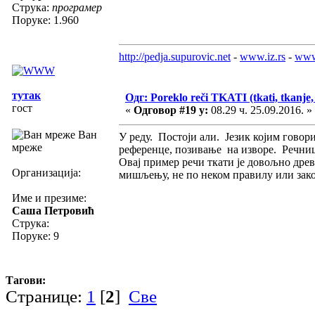
Струка:
програмер
Поруке: 1.960
http://pedja.supurovic.net
-
www.iz.rs
-
www
тутак
Одг: Poreklo reči TKATI (tkati, tkanje, 
гост
«
Одговор #19 у:
08.29 ч. 25.09.2016. »
Ван
У реду. Постоји али. Језик којим говори
мреже
референце, позивање на изворе. Речници
Овај пример речи ткати је довољно дре
Организација:
мишљењу, не по неком правилу или зак
Име и презиме:
Саша Петровић
Струка:
Поруке: 9
Тагови:
Странице:
1
[
2
]
Све