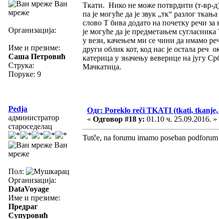
Ван
Ткати. Нико не може потврдити (т-вр-д)
мреже
па је могуће да је звук „тк“ разлог тка
слово Т бива додато на почетку речи за 
Организација:
је могуће да је предметањем сугласника 
у вези, качењем ми се чини да имамо реч
Име и презиме:
други облик кот, код нас је остала реч 
Саша Петровић
катерица у значењу веверице на југу Срби
Струка:
Мачкатица.
Поруке: 9
Pedja
Одг: Poreklo reči TKATI (tkati, tkanje, 
администратор
«
Одговор #18 у:
01.10 ч. 25.09.2016. »
староседелац
Tutče, na forumu imamo poseban podforum z
Ван
мреже
Пол:
Организација:
DataVoyage
Име и презиме:
Предраг
Супуровић