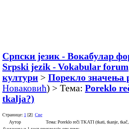
Српски језик - Вокабулар ф
Srpski jezik - Vokabular forum
култури
>
Порекло значења 
Новаковић
) > Тема:
Poreklo re
tkalja?)
Странице:
1
[
2
]
Све
Аутор
Тема: Poreklo reči TKATI (tkati, tkanje, tka
0 чланова и 1 гост прегледају ову тему.