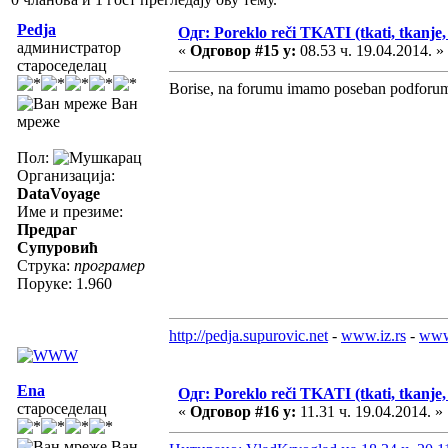
Pedja
Одг: Poreklo reči TKATI (tkati, tkanje, 
администратор
«
Одговор #15 у:
08.53 ч. 19.04.2014. »
староседелац
Borise, na forumu imamo poseban podforum 
Ван
мреже
Пол:
Организација:
DataVoyage
Име и презиме:
Предраг
Супуровић
Струка:
програмер
Поруке: 1.960
http://pedja.supurovic.net
-
www.iz.rs
-
www
Ena
Одг: Poreklo reči TKATI (tkati, tkanje, 
староседелац
«
Одговор #16 у:
11.31 ч. 19.04.2014. »
Ван