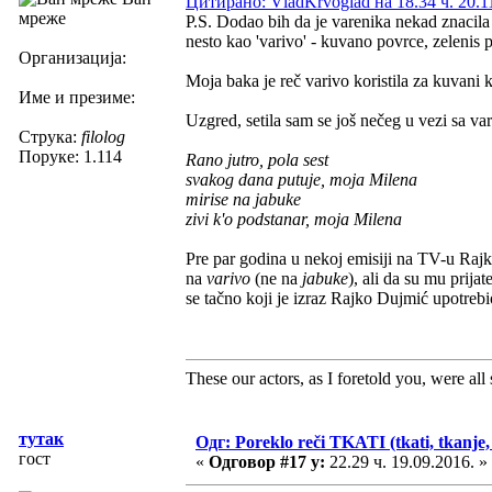
Цитирано: VladKrvoglad на 18.34 ч. 20.1
мреже
P.S. Dodao bih da je varenika nekad znacila
nesto kao 'varivo' - kuvano povrce, zelenis 
Организација:
Moja baka je reč varivo koristila za kuvani 
Име и презиме:
Uzgred, setila sam se još nečeg u vezi sa 
Струка:
filolog
Поруке: 1.114
Rano jutro, pola sest
svakog dana putuje, moja Milena
mirise na jabuke
zivi k'o podstanar, moja Milena
Pre par godina u nekoj emisiji na TV-u Rajk
na
varivo
(ne na
jabuke
), ali da su mu prija
se tačno koji je izraz Rajko Dujmić upotrebi
These our actors, as I foretold you, were all sp
тутак
Одг: Poreklo reči TKATI (tkati, tkanje, 
гост
«
Одговор #17 у:
22.29 ч. 19.09.2016. »