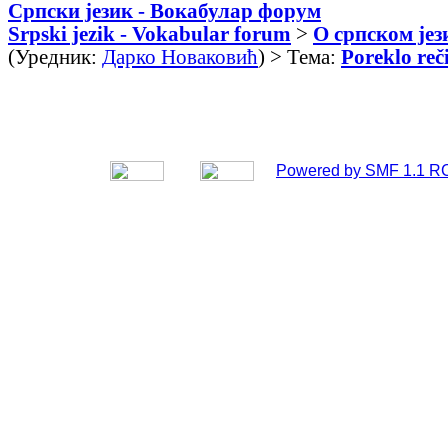
Српски језик - Вокабулар форум
Srpski jezik - Vokabular forum
>
О српском јез
(Уредник:
Дарко Новаковић
) > Тема:
Poreklo reči
Powered by SMF 1.1 R