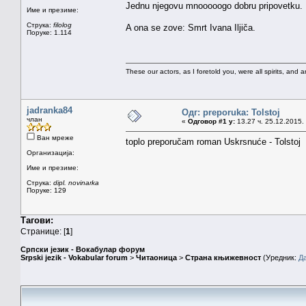
Jednu njegovu mnooooogo dobru pripovetku.
Име и презиме:
Струка:
filolog
A ona se zove: Smrt Ivana Iljiča.
Поруке: 1.114
These our actors, as I foretold you, were all spirits, and are
jadranka84
Одг: preporuka: Tolstoj
члан
«
Одговор #1 у:
13.27 ч. 25.12.2015.
Ван мреже
toplo preporučam roman Uskrsnuće - Tolstoj
Организација:
Име и презиме:
Струка:
dipl. novinarka
Поруке: 129
Тагови:
Странице: [
1
]
Српски језик - Вокабулар форум
Srpski jezik - Vokabular forum
>
Читаоница
>
Страна књижевност
(Уредник:
Д