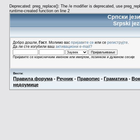
Deprecated: preg_replace(): The /e modifier is deprecated, use preg_re
runtime-created function on line 2
Српски јез
Srpski jez
Добро дошли,
Гост
. Молимо вас
пријавите се
или се
региструјте
.
Да ли сте изгубили ваш
активациони e-mail?
Пријавите се корисничким именом или имејлом, лозинком и дужином сесије
Вести
:
Правила форума
-
Речник
-
Правопис
-
Граматика
-
Вок
недоумице