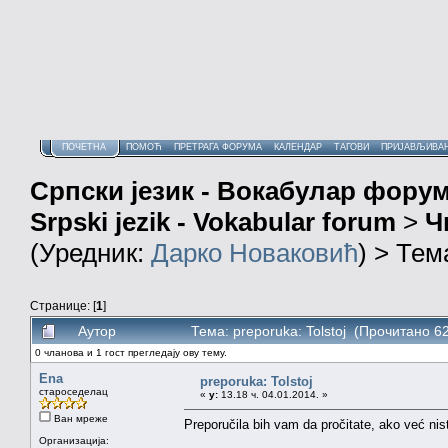
ПОЧЕТНА
ПОМОЋ
ПРЕТРАГА ФОРУМА
КАЛЕНДАР
ТАГОВИ
ПРИЈАВЉИВА
Српски језик - Вокабулар фору
Srpski jezik - Vokabular forum
>
Ч
(Уредник:
Дарко Новаковић
) > Тем
Странице: [
1
]
Аутор
Тема: preporuka: Tolstoj (Прочитано 6
0 чланова и 1 гост прегледају ову тему.
Ena
preporuka: Tolstoj
староседелац
«
у:
13.18 ч. 04.01.2014. »
Ван мреже
Preporučila bih vam da pročitate, ako već nist
Организација: