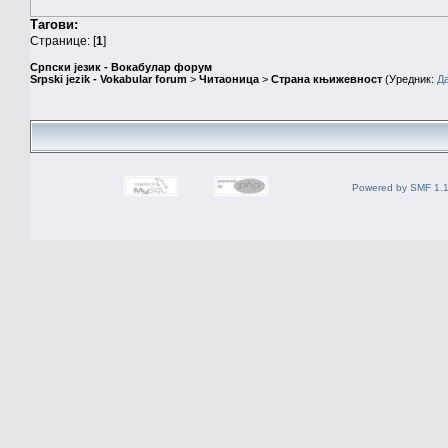
Тагови:
Странице: [
1
]
Српски језик - Вокабулар форум
Srpski jezik - Vokabular forum
>
Читаоница
>
Страна књижевност
(Уредник:
Д
Powered by SMF 1.