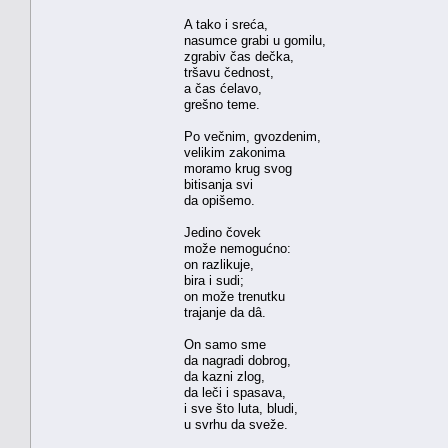
A tako i sreća,
nasumce grabi u gomilu,
zgrabiv čas dečka,
tršavu čednost,
a čas ćelavo,
grešno teme.
Po večnim, gvozdenim,
velikim zakonima
moramo krug svog
bitisanja svi
da opišemo.
Jedino čovek
može nemogućno:
on razlikuje,
bira i sudi;
on može trenutku
trajanje da dâ.
On samo sme
da nagradi dobrog,
da kazni zlog,
da leči i spasava,
i sve što luta, bludi,
u svrhu da sveže.