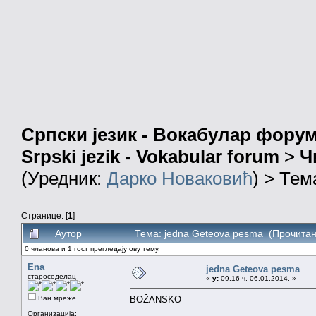
Српски језик - Вокабулар фору
Srpski jezik - Vokabular forum
>
Ч
(Уредник:
Дарко Новаковић
) > Тем
Странице: [
1
]
Аутор
Тема: jedna Geteova pesma (Прочитан
0 чланова и 1 гост прегледају ову тему.
Ena
jedna Geteova pesma
староседелац
«
у:
09.16 ч. 06.01.2014. »
Ван мреже
BOŽANSKO
Организација: