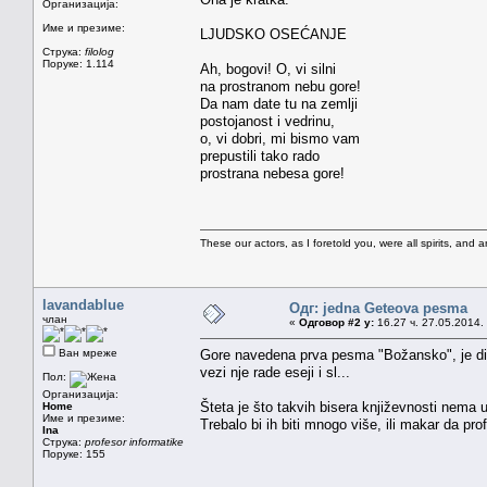
Организација:
Име и презиме:
LJUDSKO OSEĆANJE
Струка:
filolog
Поруке: 1.114
Ah, bogovi! O, vi silni
na prostranom nebu gore!
Da nam date tu na zemlji
postojanost i vedrinu,
o, vi dobri, mi bismo vam
prepustili tako rado
prostrana nebesa gore!
These our actors, as I foretold you, were all spirits, and are
lavandablue
Одг: jedna Geteova pesma
члан
«
Одговор #2 у:
16.27 ч. 27.05.2014.
Ван мреже
Gore navedena prva pesma "Božansko", je divn
vezi nje rade eseji i sl...
Пол:
Организација:
Šteta je što takvih bisera književnosti nema 
Home
Име и презиме:
Trebalo bi ih biti mnogo više, ili makar da pro
Ina
Струка:
profesor informatike
Поруке: 155