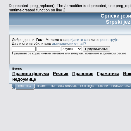
Deprecated: preg_replace(): The /e modifier is deprecated, use preg_re
runtime-created function on line 2
Српски јез
Srpski jez
Добро дошли,
Гост
. Молимо вас
пријавите се
или се
региструјте
.
Да ли сте изгубили ваш
активациони e-mail?
Пријавите се корисничким именом или имејлом, лозинком и дужином сесије
Вести
:
Правила форума
-
Речник
-
Правопис
-
Граматика
-
Вок
недоумице
ПОЧЕТНА
ПОМОЋ
ПРЕТРАГА ФОРУМА
КАЛЕНДАР
ТАГОВИ
ПРИЈАВЉИВА