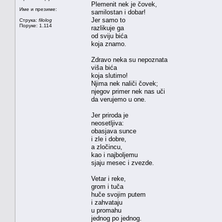
Plemenit nek je čovek,
Име и презиме:
samilostan i dobar!
Jer samo to
Струка:
filolog
Поруке: 1.114
razlikuje ga
od sviju bića
koja znamo.
Zdravo neka su nepoznata
viša bića
koja slutimo!
Njima nek naliči čovek;
njegov primer nek nas uči
da verujemo u one.
Jer priroda je
neosetljiva:
obasjava sunce
i zle i dobre,
a zločincu,
kao i najboljemu
sjaju mesec i zvezde.
Vetar i reke,
grom i tuča
huče svojim putem
i zahvataju
u promahu
jednog po jednog.