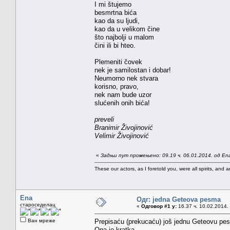
I mi štujemo
besmrtna bića
kao da su ljudi,
kao da u velikom čine
što najbolji u malom
čini ili bi hteo.
Plemeniti čovek
nek je samilostan i dobar!
Neumorno nek stvara
korisno, pravo,
nek nam bude uzor
slućenih onih bića!
preveli
Branimir Živojinović
Velimir Živojinović
«
Задњи пут промењено: 09.19 ч. 06.01.2014. од En
These our actors, as I foretold you, were all spirits, and are
Ena
Одг: jedna Geteova pesma
староседелац
«
Одговор #1 у:
16.37 ч. 10.02.2014.
Ван мреже
Prepisaću (prekucaću) još jednu Geteovu p
Ona je kratka.