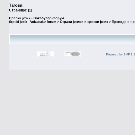
Тагови:
Странице: [
1
]
Српски језик - Вокабулар форум
Srpski jezik - Vokabular forum
>
Страни језици и српски језик
>
Преводи и п
Powered by SMF 1.