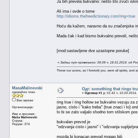
Ja bih prevela bukvalno: nešto što zvuči iskre
Ali ima i ovde o tome
http://idioms.thefreedictionary.com/ring+true
Hoću da kažem, naravno da su značenjske imp
Mada čak i kad bismo bukvalno preveli, nešto š
[mod:sastavljene dve uzastopne poruke]
«
Задњи пут промењено: 09.09 ч. 18.01.2014. од Pe
These our actors, as I foretold you, were all spirits, and are
MasaMalinovski
Одг: something that rings tru
одомаћен члан
«
Одговор #1 у:
01.42 ч. 10.03.2014.
Ван мреже
ring true i ring hollow se bukvalno vezuju za
jasno, cisto i "kako treba" (true znaci i to) ond
Организација:
to bi se zato valjalo shodno tom stilskom post
Име и презиме:
Maša Malinovski
Струка:
bukvalan prevod je
Поруке: 374
"odzvanja cisto i jasno" i "odzvanja suplje/pr
mozda bi konacan prevod mogao biti