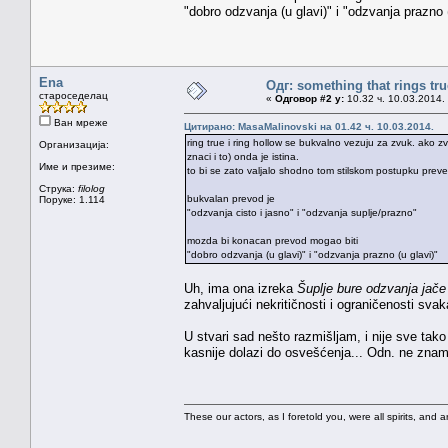
"dobro odzvanja (u glavi)" i "odzvanja prazno (
Ena
Одг: something that rings tru
староседелац
«
Одговор #2 у:
10.32 ч. 10.03.2014.
Ван мреже
Цитирано: MasaMalinovski на 01.42 ч. 10.03.2014.
ring true i ring hollow se bukvalno vezuju za zvuk. ako zv
Организација:
znaci i to) onda je istina.
Име и презиме:
to bi se zato valjalo shodno tom stilskom postupku prevest
Струка:
filolog
bukvalan prevod je
Поруке: 1.114
"odzvanja cisto i jasno" i "odzvanja suplje/prazno"
mozda bi konacan prevod mogao biti
"dobro odzvanja (u glavi)" i "odzvanja prazno (u glavi)"
Uh, ima ona izreka
Šuplje bure odzvanja jače
zahvaljujući nekritičnosti i ograničenosti sva
U stvari sad nešto razmišljam, i nije sve tak
kasnije dolazi do osvešćenja... Odn. ne zna
These our actors, as I foretold you, were all spirits, and are