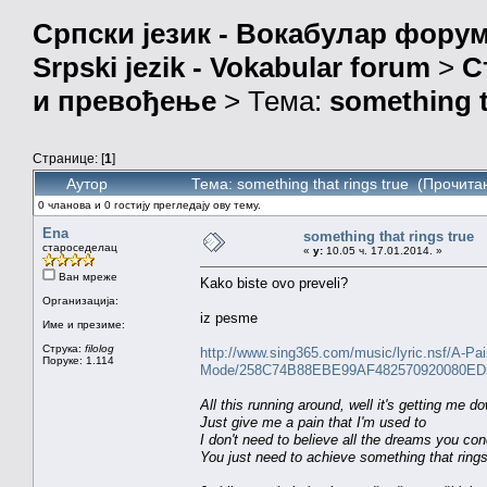
Српски језик - Вокабулар фору
Srpski jezik - Vokabular forum
>
С
и превођење
> Тема:
something t
Странице: [
1
]
Аутор
Тема: something that rings true (Прочита
0 чланова и 0 гостију прегледају ову тему.
Ena
something that rings true
староседелац
«
у:
10.05 ч. 17.01.2014. »
Ван мреже
Kako biste ovo preveli?
Организација:
iz pesme
Име и презиме:
Струка:
filolog
http://www.sing365.com/music/lyric.nsf/A-Pa
Поруке: 1.114
Mode/258C74B88EBE99AF482570920080ED
All this running around, well it's getting me d
Just give me a pain that I'm used to
I don't need to believe all the dreams you co
You just need to achieve something that rings