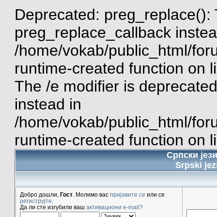
Deprecated: preg_replace(): 
preg_replace_callback instea
/home/vokab/public_html/for
runtime-created function on 
The /e modifier is deprecate
instead in
/home/vokab/public_html/for
runtime-created function on l
Српски јез
Srpski jez
Добро дошли,
Гост
. Молимо вас
пријавите се
или се
региструјте
.
Да ли сте изгубили ваш
активациони e-mail?