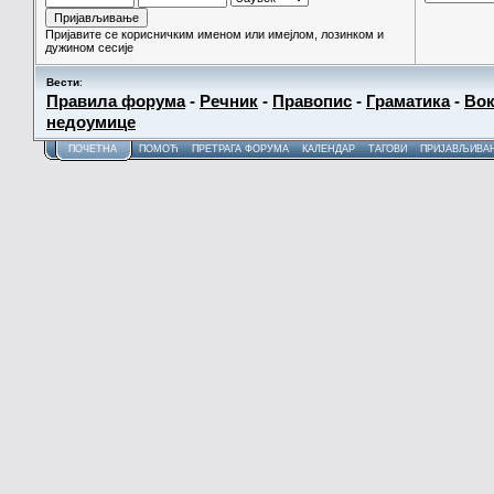
Пријавите се корисничким именом или имејлом, лозинком и
дужином сесије
Вести
:
Правила форума
-
Речник
-
Правопис
-
Граматика
-
Вок
недоумице
ПОЧЕТНА
ПОМОЋ
ПРЕТРАГА ФОРУМА
КАЛЕНДАР
ТАГОВИ
ПРИЈАВЉИВА