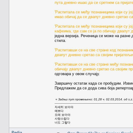
пута дневно ишао да се сретнем са пријат
'Распитала се међу познаницима који су ј
имао обичај да се двапут дневно сретао с
'Распитала се међу познаницима који су јој
кафеима, где сам се ја по обичају двапут 
једна верзија. Реченица се може на разне
стила.
'Распитавши се на све стране код познани
двапут дневно сретао са својим пријатељи
'Распитавши се на све стране међу познан
обичају двапут дневно сретао са својим п
одговара у овом случају.
Завршичу остатак када се пробудим. Изви
Предлажем да се дода сива боја репертоар
«
Задњи пут промењено: 01.28 ч. 02.03.2014. од s.z.
자세히 보아야
예쁘다
오래 보아야
사랑스럽다
너도 그렇다
Pedja