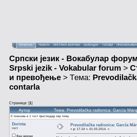
ПОЧЕТНА
ПОМОЋ
ПРЕТРАГА ФОРУМА
КАЛЕНДАР
ТАГОВИ
ПРИЈАВЉИВА
Српски језик - Вокабулар фору
Srpski jezik - Vokabular forum
>
С
и превођење
> Тема:
Prevodilačk
contarla
Странице: [
1
]
Аутор
Тема: Prevodilačka radionica: García Márq
0 чланова и 1 гост прегледају ову тему.
Dorinta
Prevodilačka radionica: García Márq
гост
«
у:
17.24 ч. 01.03.2014. »
Ван мреже