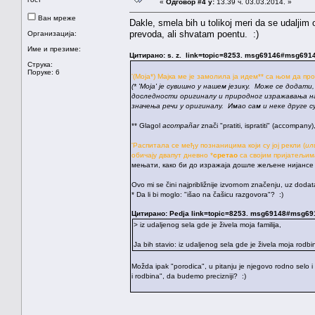
«
Одговор #4 у:
13.39 ч. 03.03.2014. »
Ван мреже
Dakle, smela bih u tolikoj meri da se udalji
prevoda, ali shvatam poentu. :)
Организација:
Име и презиме:
Цитирано: s. z. link=topic=8253. msg69146#msg691
Струка:
Поруке: 6
'(Моја*) Мајка ме је замолила ја идем** са њом да про
(* 'Моја' је сувишно у нашем језику. Може се дода
доследности оригиналу и природног изражавања на ср
значења речи у оригиналу. Имао сам и неке друге с
** Glagol
acompañar
znači "pratiti, ispratiti" (accompany
'Распитала се међу познаницима који су јој рекли (
или
обичају двапут дневно *
сретао
са својим пријатељима
мењати, како би до изражаја дошле жељене нијансе
Ovo mi se čini najpribližnije izvornom značenju, uz dodata
* Da li bi moglo: "išao na čašicu razgovora"? :)
Цитирано: Pedja link=topic=8253. msg69148#msg6
> iz udaljenog sela gde je živela moja familija,
Ja bih stavio: iz udaljenog sela gde je živela moja rodbi
Možda ipak "porodica", u pitanju je njegovo rodno selo i
i rodbina", da budemo precizniji? :)