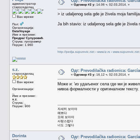
Одг: Prevodilačka radionica: García
администратор
«
Одговор #2 у:
14.06 ч. 02.03.2014. »
староседелац
> iz udaljenog sela gde je živela moja familija
Ван мреже
Ja bih stavio: iz udaljenog sela gde je živela
Пол:
Организација:
DataVoyage
Име и презиме:
Предраг Супуровић
Струка:
програмер
Поруке: 1.960
http://pedja.supurovic.net
-
www.iz.rs
-
www.supurovic.net
s.z.
Одг: Prevodilačka radionica: García
староседелац
«
Одговор #3 у:
16.12 ч. 02.03.2014. »
Ван мреже
Може и: 'из удаљеног села где ми је живел
нивоа формалности у оригиналном тексту.
Организација:
_
Име и презиме:
s.z.
Струка:
_
Поруке: 900
자세히 보아야
예쁘다
오래 보아야
사랑스럽다
너도 그렇다
Dorinta
Одг: Prevodilačka radionica: García
гост