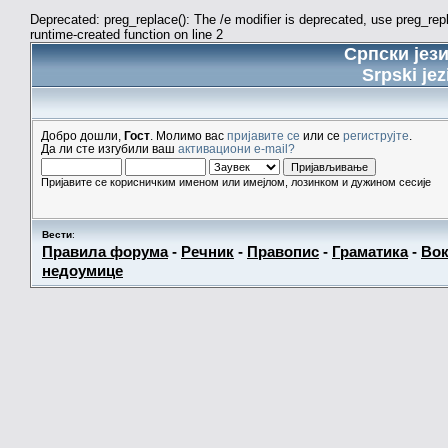
Deprecated: preg_replace(): The /e modifier is deprecated, use preg_re
runtime-created function on line 2
Српски јез
Srpski jez
Добро дошли,
Гост
. Молимо вас
пријавите се
или се
региструјте
.
Да ли сте изгубили ваш
активациони e-mail?
Пријавите се корисничким именом или имејлом, лозинком и дужином сесије
Вести
:
Правила форума
-
Речник
-
Правопис
-
Граматика
-
Вок
недоумице