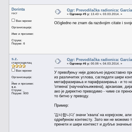
Dorinta
Одг: Prevodilačka radionica: García
гост
«
Одговор #5 у:
13.43 ч. 03.03.2014. »
Ван мреже
Očigledno ne znam da razdvojim citate i sv
Организација:
Име и презиме:
Струка:
Поруке: 6
s.z.
Одг: Prevodilačka radionica: García
староседелац
«
Одговор #6 у:
00.06 ч. 04.03.2014. »
Ван мреже
У превођењу није довољно једноставно пре
из различитих углова, сагледати шири конт
Организација:
_
метафразирања и парафразирања - и то на 
Име и презиме:
'отмена' (научна/књижевна), архаизам, ди
s.z.
Струка:
_
ако је директно преводимо - чиме се прен
Поруке: 900
то битно у преводу.
Пример:
'감사합니다' значи 'хвала' на корејском, али т
одређеном контексту. Зато ми не можемо ту
пренети и шири контекст и дубље значење: