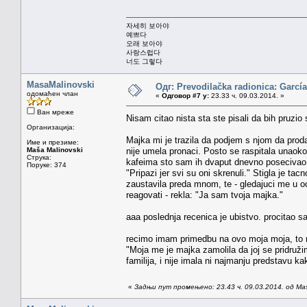
자세히 보아야
예쁘다
오래 보아야
사랑스럽다
너도 그렇다
MasaMalinovski
Одг: Prevodilačka radionica: García
одомаћен члан
«
Одговор #7 у:
23.33 ч. 09.03.2014. »
Ван мреже
Nisam citao nista sta ste pisali da bih pruzio
Организација:
Majka mi je trazila da podjem s njom da prodam
Име и презиме:
Maša Malinovski
nije umela pronaci. Posto se raspitala unaokol
Струка:
kafeima sto sam ih dvaput dnevno posecivao da
Поруке: 374
"Pripazi jer svi su oni skrenuli." Stigla je t
zaustavila preda mnom, te - gledajuci me u o
reagovati - rekla: "Ja sam tvoja majka."
aaa poslednja recenica je ubistvo. procitao 
recimo imam primedbu na ovo moja moja, to 
"Moja me je majka zamolila da joj se pridružim
familija, i nije imala ni najmanju predstavu k
«
Задњи пут промењено: 23.43 ч. 09.03.2014. од Mas