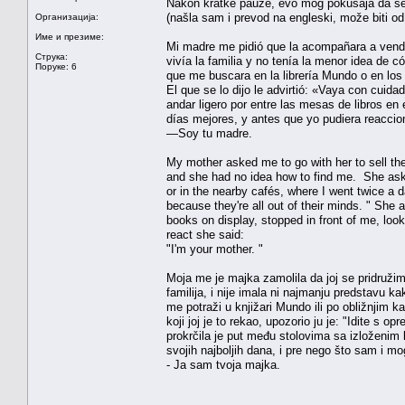
Nakon kratke pauze, evo mog pokušaja da se 
(našla sam i prevod na engleski, može biti od 
Организација:
Име и презиме:
Mi madre me pidió que la acompañara a vende
Струка:
vivía la familia y no tenía la menor idea de 
Поруке: 6
que me buscara en la librería Mundo o en los
El que se lo dijo le advirtió: «Vaya con cui
andar ligero por entre las mesas de libros en
días mejores, y antes que yo pudiera reaccion
—Soy tu madre.
My mother asked me to go with her to sell th
and she had no idea how to find me. She ask
or in the nearby cafés, where I went twice a d
because they're all out of their minds. " She
books on display, stopped in front of me, loo
react she said:
"I'm your mother. "
Moja me je majka zamolila da joj se pridružim 
familija, i nije imala ni najmanju predstavu 
me potraži u knjižari Mundo ili po obližnjim 
koji joj je to rekao, upozorio ju je: "Idite s
prokrčila je put među stolovima sa izloženi
svojih najboljih dana, i pre nego što sam i m
- Ja sam tvoja majka.