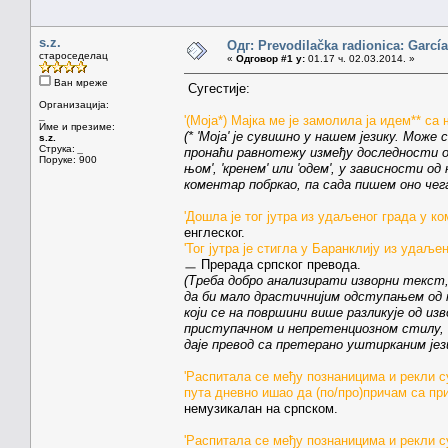
s.z.
Одг: Prevodilačka radionica: García
староседелац
«
Одговор #1 у:
01.17 ч. 02.03.2014. »
Ван мреже
Сугестије:
Организација:
_
'(Моја*) Мајка ме је замолила ја идем** са
Име и презиме:
(* 'Моја' је сувишно у нашем језику. Може
s.z.
Струка:
_
пронаћи равнотежу између доследности ор
Поруке: 900
њом', 'кренем' или 'одем', у зависности од
коментар побркао, па сада пишем оно чега
'Дошла је тог јутра из удаљеног града у к
енглеског.
'Тог јутра је стигла у Баранклију из удаље
ㅡ Прерада српског превода.
(Треба добро анализирати изворни текст,
да би мало драстичнијим одступањем од п
који се на површини више разликује од изв
приступачном и непретенциозном стилу, 
даје превод са претерано уштирканим јез
'Распитала се међу познаницима и рекли с
пута дневно ишао да (по/про)причам са пр
немузикалан на српском.
'Распитала се међу познаницима и рекли с