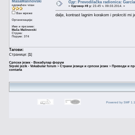
MasaMalinovski
Одг: Prevodilačka radionica: García
одомаћен члан
«
Одговор #8 у:
23.45 ч. 09.03.2014. »
Ван мреже
dalje, kontrast lagnim korakom i prokrciti mi j
Организација:
Име и презиме:
Maša Malinovski
Струка:
Поруке: 374
Тагови:
Странице: [
1
]
Српски језик - Вокабулар форум
Srpski jezik - Vokabular forum
>
Страни језици и српски језик
>
Преводи и п
contarla
Powered by SMF 1.