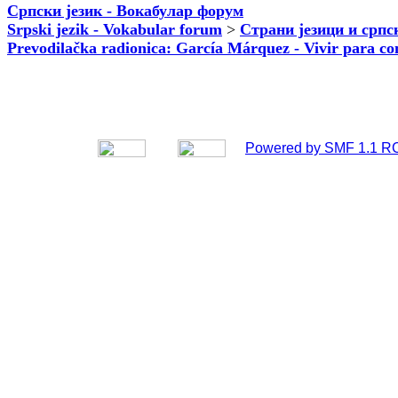
Српски језик - Вокабулар форум
Srpski jezik - Vokabular forum
>
Страни језици и српс
Prevodilačka radionica: García Márquez - Vivir para co
Powered by SMF 1.1 R