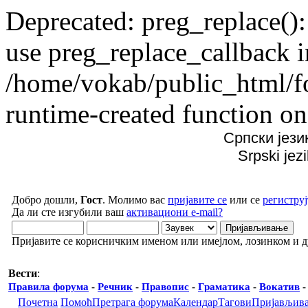
Deprecated: preg_replace():
use preg_replace_callback i
/home/vokab/public_html/f
runtime-created function on
Српски јези
Srpski jez
Добро дошли,
Гост
. Молимо вас
пријавите се
или се
региструј
Да ли сте изгубили ваш
активациони e-mail?
Пријавите се корисничким именом или имејлом, лозинком и 
Вести
:
Правила форума
-
Речник
-
Правопис
-
Граматика
-
Вокатив
Почетна
Помоћ
Претрага форума
Календар
Тагови
Пријављив