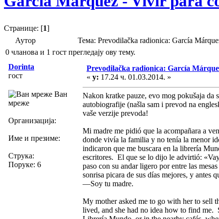
García Márquez - Vivir para c
Странице: [
1
]
Аутор
Тема: Prevodilačka radionica: García Márque
0 чланова и 1 гост прегледају ову тему.
Dorinta
Prevodilačka radionica: García Márquez
гост
«
у:
17.24 ч. 01.03.2014. »
Ван
Nakon kratke pauze, evo mog pokušaja da s
мреже
autobiografije (našla sam i prevod na englesk
vaše verzije prevoda!
Организација:
Mi madre me pidió que la acompañara a vend
Име и презиме:
donde vivía la familia y no tenía la menor i
indicaron que me buscara en la librería Mun
Струка:
escritores. El que se lo dijo le advirtió: «
Поруке: 6
paso con su andar ligero por entre las mesas
sonrisa picara de sus días mejores, y antes q
—Soy tu madre.
My mother asked me to go with her to sell 
lived, and she had no idea how to find me.
Librería Mundo, or in the nearby cafés, wher