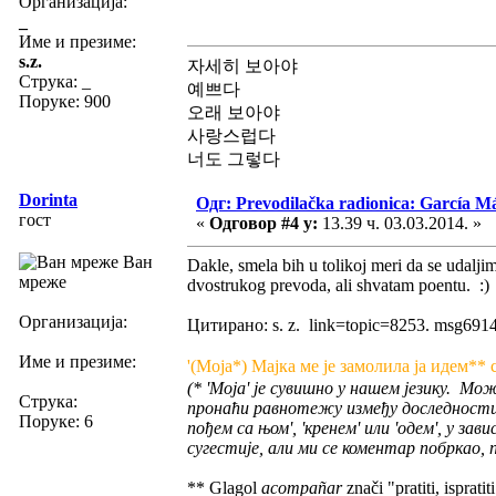
Организација:
_
Име и презиме:
s.z.
자세히 보아야
Струка:
_
예쁘다
Поруке: 900
오래 보아야
사랑스럽다
너도 그렇다
Dorinta
Одг: Prevodilačka radionica: García Má
гост
«
Одговор #4 у:
13.39 ч. 03.03.2014. »
Ван
Dakle, smela bih u tolikoj meri da se udalj
мреже
dvostrukog prevoda, ali shvatam poentu. :)
Организација:
Цитирано: s. z. link=topic=8253. msg69
Име и презиме:
'(Моја*) Мајка ме је замолила ја идем** 
(* 'Моја' је сувишно у нашем језику. Мо
Струка:
пронаћи равнотежу између доследности 
Поруке: 6
пођем са њом', 'кренем' или 'одем', у за
сугестије, али ми се коментар побркао, 
** Glagol
acompañar
znači "pratiti, isprat