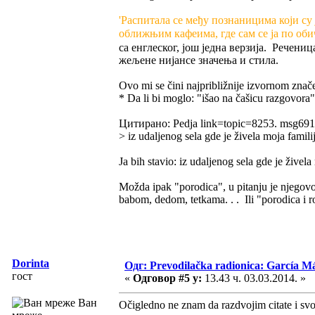
'Распитала се међу познаницима који су ј
оближњим кафеима, где сам се ја по оби
са енглеског, још једна верзија. Речени
жељене нијансе значења и стила.
Ovo mi se čini najpribližnije izvornom značen
* Da li bi moglo: "išao na čašicu razgovora"
Цитирано: Pedja link=topic=8253. msg6
> iz udaljenog sela gde je živela moja familij
Ja bih stavio: iz udaljenog sela gde je živel
Možda ipak "porodica", u pitanju je njegovo 
babom, dedom, tetkama. . . Ili "porodica i 
Dorinta
Одг: Prevodilačka radionica: García Má
гост
«
Одговор #5 у:
13.43 ч. 03.03.2014. »
Ван
Očigledno ne znam da razdvojim citate i 