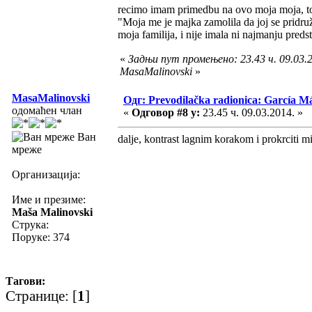
recimo imam primedbu na ovo moja moja, to
"Moja me je majka zamolila da joj se pridruž
moja familija, i nije imala ni najmanju pre
«
Задњи пут промењено: 23.43 ч. 09.03.2
MasaMalinovski
»
MasaMalinovski
Одг: Prevodilačka radionica: García Má
одомаћен члан
«
Одговор #8 у:
23.45 ч. 09.03.2014. »
Ван
dalje, kontrast lagnim korakom i prokrciti mi
мреже
Организација:
Име и презиме:
Maša Malinovski
Струка:
Поруке: 374
Тагови:
Странице: [
1
]