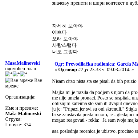
значењу пренети и шири контекст и дубљ
자세히 보아야
예쁘다
오래 보아야
사랑스럽다
너도 그렇다
MasaMalinovski
Одг: Prevodilačka radionica: García Má
одомаћен члан
«
Одговор #7 у:
23.33 ч. 09.03.2014. »
Ван
Nisam citao nista sta ste pisali da bih pruzi
мреже
Majka mi je trazila da podjem s njom da proda
Организација:
me nije umela pronaci. Posto se raspitala un
obliznjim kafeima sto sam ih dvaput dnevno p
Име и презиме:
ju je: "Pripazi jer svi su oni skrenuli." Sti
Maša Malinovski
bi se zaustavila preda mnom, te - gledajuci 
Струка:
mogao reagovati - rekla: "Ja sam tvoja majk
Поруке: 374
aaa poslednja recenica je ubistvo. procitao 