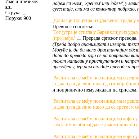
Име и презиме:
пођем са њом', 'кренем' или 'одем', у за
s.z.
сугестије, али ми се коментар побркао, 
Струка:
_
Поруке: 900
'Дошла је тог јутра из удаљеног града у
Превод са енглеског.
'Тог јутра је стигла у Баранклију из уд
(про)нађе.'
ㅡ Прерада српског превода.
(Треба добро анализирати изворни текст
Могуће је да би мало драстичнијим одс
доћи до превода који се на површини више
текст написан у приступачном и непрет
превођењу, јер нам то даје превод са п
'Распитала се међу познаницима и рекли
ја два пута дневно ишао да (по/про)при
и поприлично немузикалан на српском.
'Распитала се међу познаницима и рекли
ја два пута дневно ишао да се сретнем 
'Распитала се међу познаницима који с
сам ја имао обичај да се двапут дневно 
'Распитала се међу познаницима који су ј