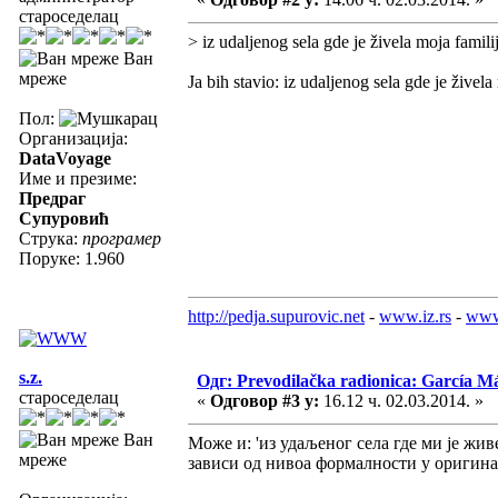
староседелац
> iz udaljenog sela gde je živela moja familij
Ван
мреже
Ja bih stavio: iz udaljenog sela gde je živel
Пол:
Организација:
DataVoyage
Име и презиме:
Предраг
Супуровић
Струка:
програмер
Поруке: 1.960
http://pedja.supurovic.net
-
www.iz.rs
-
www
s.z.
Одг: Prevodilačka radionica: García Má
староседелац
«
Одговор #3 у:
16.12 ч. 02.03.2014. »
Ван
Може и: 'из удаљеног села где ми је жив
мреже
зависи од нивоа формалности у оригина