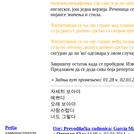
оближњим кафеима, где сам се ја по оби
енглеског, још једна верзија. Реченица 
нијансе значења и стила.
'Распитавши се на све стране код позн
се ја двапут дневно сретао са својим пр
'Распитавши се на све стране међу поз
се ја по обичају двапут дневно сретао с
сигуран да ли 'ко' одговара у овом случај
Завршичу остатак када се пробудим. Изв
Предлажем да се дода сива боја репертоа
«
Задњи пут промењено: 01.28 ч. 02.03.20
자세히 보아야
예쁘다
오래 보아야
사랑스럽다
너도 그렇다
Pedja
Одг: Prevodilačka radionica: García Má
администратор
«
Одговор #2 у:
14.06 ч. 02.03.2014. »