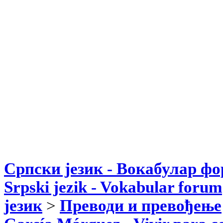
Српски језик - Вокабулар ф
Srpski jezik - Vokabular forum
језик
>
Преводи и превођење