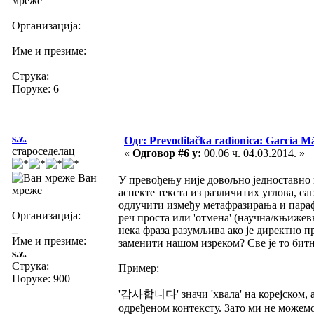
мреже
Организација:
Име и презиме:
Струка:
Поруке: 6
s.z.
Одг: Prevodilačka radionica: García Má
староседелац
«
Одговор #6 у:
00.06 ч. 04.03.2014. »
Ван
У превођењу није довољно једноставно 
мреже
аспекте текста из различитих углова, са
одлучити између метафразирања и парафр
Организација:
реч проста или 'отмена' (научна/књижевн
_
нека фраза разумљива ако је директно п
Име и презиме:
заменити нашом изреком? Све је то битн
s.z.
Струка:
_
Пример:
Поруке: 900
'감사합니다' значи 'хвала' на корејском, али
одређеном контексту. Зато ми не можемо 