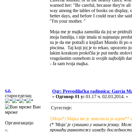
warned her: "Be careful, because they're all 
way among the tables of books on display, s
better days, and before I could react she said
"I'm your mother. "
Moja me je majka zamolila da joj se pridruži
moja familija, i nije imala ni najmanju pre
su je da me potraži u knjižari Mundo ili po 
piscima. Taj koji joj je to rekao, upozorio j
lakim korakom prokrčila je put među stolovi
vragolastim osmehom iz svojih najboljih dan
- Ja sam tvoja majka.
s.z.
Одг: Prevodilačka radionica: García Má
староседелац
«
Одговор #1 у:
01.17 ч. 02.03.2014. »
Ван
Сугестије:
мреже
'(Моја*) Мајка ме је замолила ја идем** 
Организација:
(* 'Моја' је сувишно у нашем језику. Мо
_
пронаћи равнотежу између доследности 