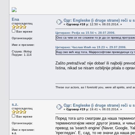
Ena
Одг: Engleske (i druge strane) reči u 
староседелац
«
Одговор #18 у:
12.50 ч. 06.03.2014. »
Ван мреже
Цитирано: Pedja на 15.54 ч. 28.07.2006.
Оно са чим се не слажем то је да се превод претражи
Организација:
Име и презиме:
Цитирано: Часлав Илић на 19.23 ч. 29.07.2006.
Струка:
filolog
Кад смо већ код тога, Мајкрософтови преводиоци су 
Поруке: 1.114
Zašto
pretraživač
nije dobar/ ili najbolji prev
Istina, nikad se nisam ozbiljnije pitala o opra
These our actors, as I foretold you, were all spirits, and are
s.z.
Одг: Engleske (i druge strane) reči u 
староседелац
«
Одговор #19 у:
19.41 ч. 06.03.2014. »
Ван мреже
Поред тога што сматрам да наша терминоло
терминологијом неког другог језика, и чињ
Организација:
_
превод за 'search engine' (Naver, Google, Ya
Име и презиме:
'прегледач'. Е, сад, то не значи да наша 
s.z.