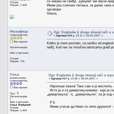
се никако не свиђа. „Цекуми“ ми звучи при
Струка:
Имам још сличних питања, за данас нека о
Поруке: 1.404
одговори.
Хвала.
Нескафица
Одг: Engleske (i druge strane) reči u 
староседелац
«
Одговор #16 у:
14.31 ч. 08.05.2007. »
Ван мреже
Koliko je meni poznato, za razliku od englesk
radii), kod nas se množina latinizama gradi p
Организација:
Име и презиме:
Струка:
Поруке: 731
Соња
Одг: Engleske (i druge strane) reči u srp
језикословац
«
Одговор #17 у:
14.58 ч. 08.05.2007. »
староседелац
Најлепше хвала! Тако сам и ја мислила, а
Ван мреже
Исто је и са дивертикулумима - које ја см
Пол:
„дивертикула“, тј. „дивертикуле“, па је ко
Организација:
/
Име и презиме:
Р.S.
Соња Ђорђевић
Имам утисак да ћемо се лепо дружити! :-
Струка:
Поруке: 1.404