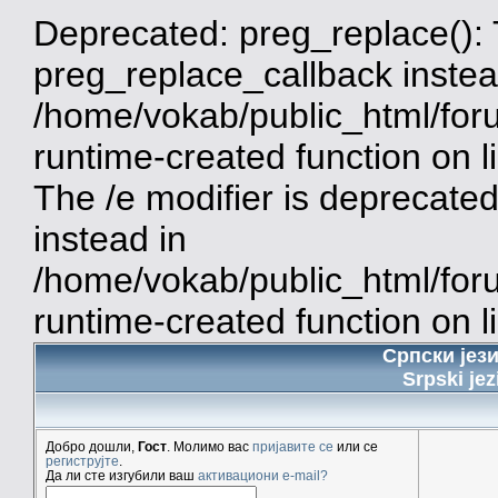
Deprecated: preg_replace(): 
preg_replace_callback instea
/home/vokab/public_html/for
runtime-created function on 
The /e modifier is deprecate
instead in
/home/vokab/public_html/for
runtime-created function on l
Српски јез
Srpski jez
Добро дошли,
Гост
. Молимо вас
пријавите се
или се
региструјте
.
Да ли сте изгубили ваш
активациони e-mail?