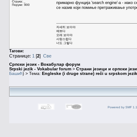
Струка:
_
примарно фунција 'search engine'-а - иако с
Поруке: 900
се назив који помиње претраживање употреб
자세히 보아야
예쁘다
오래 보아야
사랑스럽다
너도 그렇다
Тагови:
Странице:
1
[
2
]
Све
Српски језик - Вокабулар форум
Srpski jezik - Vokabular forum
>
Страни језици и српски јези
Башић
) > Тема:
Engleske (i druge strane) reči u srpskom jezi
Powered by SMF 1.