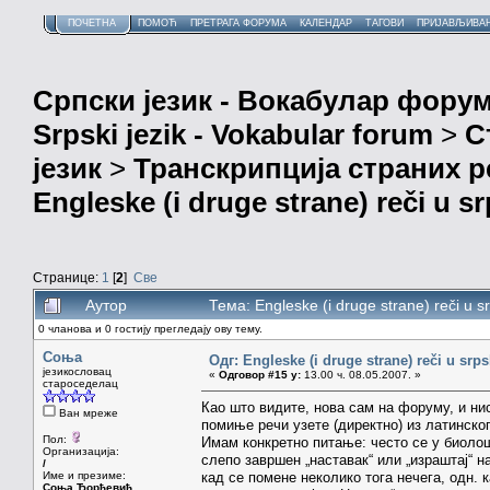
ПОЧЕТНА
ПОМОЋ
ПРЕТРАГА ФОРУМА
КАЛЕНДАР
ТАГОВИ
ПРИЈАВЉИВА
Српски језик - Вокабулар фору
Srpski jezik - Vokabular forum
>
С
језик
>
Транскрипција страних р
Engleske (i druge strane) reči u s
Странице:
1
[
2
]
Све
Аутор
Тема: Engleske (i druge strane) reči u
0 чланова и 0 гостију прегледају ову тему.
Соња
Одг: Engleske (i druge strane) reči u srp
језикословац
«
Одговор #15 у:
13.00 ч. 08.05.2007. »
староседелац
Као што видите, нова сам на форуму, и ни
Ван мреже
помиње речи узете (директно) из латинског
Пол:
Имам конкретно питање: често се у биолош
Организација:
слепо завршен „наставак“ или „израштај“ н
/
Име и презиме:
кад се помене неколико тога нечега, одн. 
Соња Ђорђевић