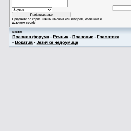
Пријавите се корисничким именом или имејлом, лозинком и
дужином сесије
Вести
:
Правила форума
-
Речник
-
Правопис
-
Граматика
-
Вокатив
-
Језичке недоумице