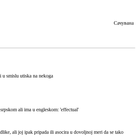
Сачувана
ali u smislu utiska na nekoga
srpskom ali ima u engleskom: 'effectual'
ike, ali joj ipak pripada ili asocira u dovoljnoj meri da se tako