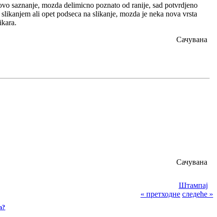
o novo saznanje, mozda delimicno poznato od ranije, sad potvrdjeno
i slikanjem ali opet podseca na slikanje, mozda je neka nova vrsta
ikara.
Сачувана
Сачувана
Штампај
« претходне
следеће »
n?