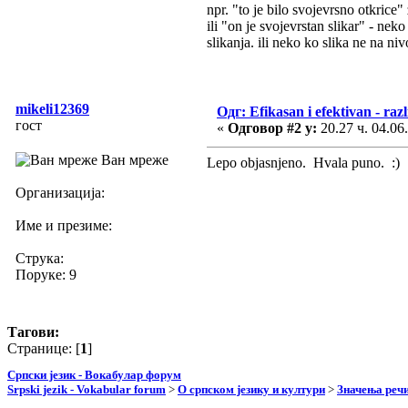
npr. "to je bilo svojevrsno otkrice
ili "on je svojevrstan slikar" - ne
slikanja. ili neko ko slika ne na n
mikeli12369
Одг: Efikasan i efektivan - raz
гост
«
Одговор #2 у:
20.27 ч. 04.06
Ван мреже
Lepo objasnjeno. Hvala puno. :)
Организација:
Име и презиме:
Струка:
Поруке: 9
Тагови:
Странице: [
1
]
Српски језик - Вокабулар форум
Srpski jezik - Vokabular forum
>
О српском језику и култури
>
Значења реч