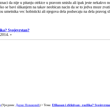
" znaci da nije u pitanju otrkice u pravom smislu ali ipak jeste nekakv
ko ko se bavi slikanjem na takav neobican nacin da se to jedva moze zvat
ivou umetnika vec hobisticki ali njegova dela podsecaju na dela pravog sl
lika? Svojevrstan?
.2014. »
и
(Уредник:
Дарко Новаковић
) > Тема:
Efikasan i efektivan - razlika? Svojevrsta