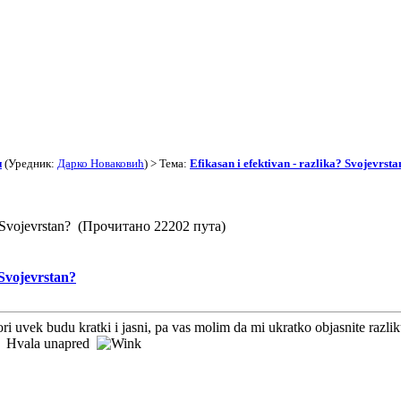
и
(Уредник:
Дарко Новаковић
) > Тема:
Efikasan i efektivan - razlika? Svojevrsta
a? Svojevrstan? (Прочитано 22202 пута)
 Svojevrstan?
uvek budu kratki i jasni, pa vas molim da mi ukratko objasnite razliku i
to. Hvala unapred