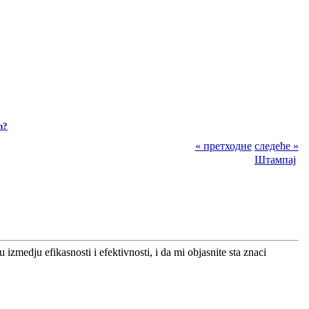
n?
« претходне
следеће »
Штампај
zmedju efikasnosti i efektivnosti, i da mi objasnite sta znaci