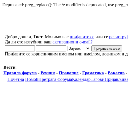
Deprecated: preg_replace(): The /e modifier is deprecated, use preg_
Добро дошли,
Гост
. Молимо вас
пријавите се
или се
региструј
Да ли сте изгубили ваш
активациони e-mail?
Пријавите се корисничким именом или имејлом, лозинком и 
Вести
:
Правила форума
-
Речник
-
Правопис
-
Граматика
-
Вокатив
Почетна
Помоћ
Претрага форума
Календар
Тагови
Пријављив