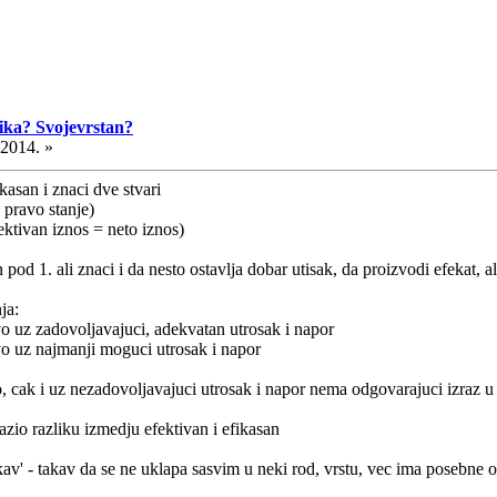
lika? Svojevrstan?
.2014. »
asan i znaci dve stvari
= pravo stanje)
efektivan iznos = neto iznos)
an pod 1. ali znaci i da nesto ostavlja dobar utisak, da proizvodi efekat, 
ja:
vo uz zadovoljavajuci, adekvatan utrosak i napor
tvo uz najmanji moguci utrosak i napor
, cak i uz nezadovoljavajuci utrosak i napor nema odgovarajuci izraz u 
trazio razliku izmedju efektivan i efikasan
kav' - takav da se ne uklapa sasvim u neki rod, vrstu, vec ima posebne odl