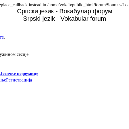
replace_callback instead in /home/vokab/public_html/forum/Sources/Loa
Српски језик - Вокабулар форум
Srpski jezik - Vokabular forum
те
.
дужином сесије
-
Језичке недоумице
ање
Регистрација