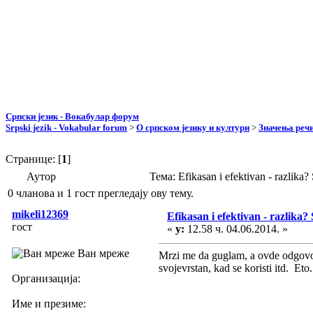
Српски језик - Вокабулар форум
Srpski jezik - Vokabular forum
>
О српском језику и култури
>
Значења реч
Странице: [
1
]
Аутор
Тема: Efikasan i efektivan - razlik
0 чланова и 1 гост прегледају ову тему.
mikeli12369
Efikasan i efektivan - razlika?
гост
«
у:
12.58 ч. 04.06.2014. »
Ван мреже
Mrzi me da guglam, a ovde odgovori 
svojevrstan, kad se koristi itd. E
Организација:
Име и презиме: