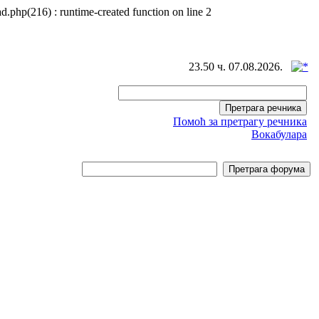
d.php(216) : runtime-created function on line 2
23.50 ч. 07.08.2026.
Помоћ за претрагу речника
Вокабулара