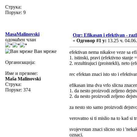
Струка:
Поруке: 9
MasaMalinovski
Одг: Efikasan i efektivan - raz
одомаћен члан
«
Одговор #1 у:
13.25 ч. 04.06
Ван мреже
efektivan nema nikakve veze sa efik
1. istinski, pravi (efektivno stanje 
Организација:
2. rezultirajuci (proistekli), neto (
Име и презиме:
rec efektan znaci isto sto i efektiv
Maša Malinovski
Струка:
efikasan ima dva vrlo slicna znacen
Поруке: 374
1. da nesto proizvodi zeljeno dejst
2. da nesto proizvodi zeljeno dejs
za nesto sto samo proizvodi dejstvo
verovatno si ti mislio na to kad si 
svojevrstan znaci slicno sto i 'neka
oznaci.