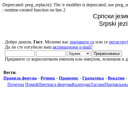
Deprecated: preg_replace(): The /e modifier is deprecated, use preg
: runtime-created function on line 2
Српски јези
Srpski jez
Добро дошли,
Гост
. Молимо вас
пријавите се
или се
региструј
Да ли сте изгубили ваш
активациони e-mail?
Пријавите се корисничким именом или имејлом, лозинком и 
Вести
:
Правила форума
-
Речник
-
Правопис
-
Граматика
-
Вокатив
Почетна
Помоћ
Претрага форума
Календар
Тагови
Пријављив