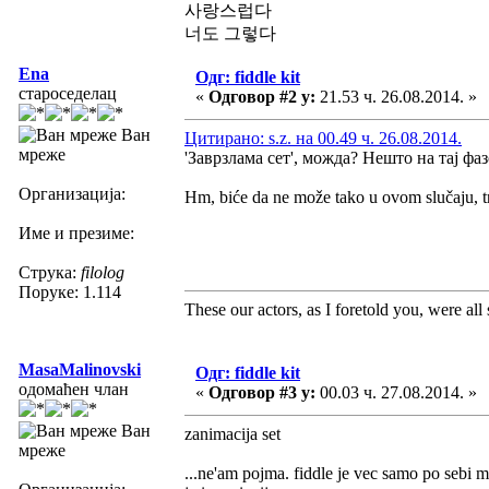
사랑스럽다
너도 그렇다
Ena
Одг: fiddle kit
староседелац
«
Одговор #2 у:
21.53 ч. 26.08.2014. »
Ван
Цитирано: s.z. на 00.49 ч. 26.08.2014.
мреже
'Заврзлама сет', можда? Нешто на тај фа
Организација:
Hm, biće da ne može tako u ovom slučaju, 
Име и презиме:
Струка:
filolog
Поруке: 1.114
These our actors, as I foretold you, were all sp
MasaMalinovski
Одг: fiddle kit
одомаћен члан
«
Одговор #3 у:
00.03 ч. 27.08.2014. »
Ван
zanimacija set
мреже
...ne'am pojma. fiddle je vec samo po sebi 