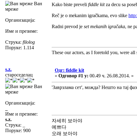
Ван
Kako biste preveli
fiddle kit
za decu sa pos
мреже
Reč je o mekanim igračkama, evo slike
http
Организација:
Radni prevod je
set mekanih igračaka
, ne p
Име и презиме:
Струка:
filolog
Поруке: 1.114
These our actors, as I foretold you, were all sp
s.z.
Одг: fiddle kit
староседелац
«
Одговор #1 у:
00.49 ч. 26.08.2014. »
Ван
'Заврзлама сет', можда? Нешто на тај фа
мреже
Организација:
_
Име и презиме:
s.z.
자세히 보아야
Струка:
_
예쁘다
Поруке: 900
오래 보아야