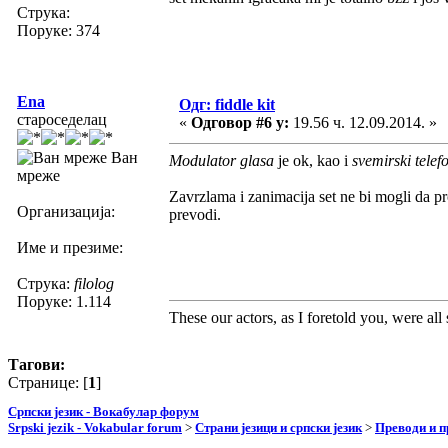
Струка:
Поруке: 374
Ena
Одг: fiddle kit
староседелац
«
Одговор #6 у:
19.56 ч. 12.09.2014. »
Ван
Modulator glasa
je ok, kao i
svemirski telef
мреже
Zavrzlama i zanimacija set ne bi mogli da pr
Организација:
prevodi.
Име и презиме:
Струка:
filolog
Поруке: 1.114
These our actors, as I foretold you, were all sp
Тагови:
Странице: [
1
]
Српски језик - Вокабулар форум
Srpski jezik - Vokabular forum
>
Страни језици и српски језик
>
Преводи и 