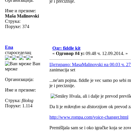
Организација:
je i preciznije.
Име и презиме:
Maša Malinovski
Струка:
Поруке: 374
Ena
Одг: fiddle kit
староседелац
«
Одговор #4 у:
09.48 ч. 12.09.2014. »
Ван
Цитирано: MasaMalinovski на 00.03 ч. 27
мреже
zanimacija set
Организација:
...ne'am pojma. fiddle je vec samo po sebi 
je i preciznije.
Име и презиме:
Hvala, ali i dalje je prevod previ
Струка:
filolog
Поруке: 1.114
Da li je
mikrofon sa distorzijom
ok prevod 
http://www.rompa.com/voice-changer.html
Premišljala sam se i oko igračke koja se zo