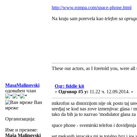
http://www.rompa.com/space-phone.html
Na kraju sam porevela kao
telefon sa opru
These our actors, as I foretold you, were all sp
MasaMalinovski
Одг: fiddle kit
одомаћен члан
«
Одговор #5 у:
11.22 ч. 12.09.2014. »
Ван
mikrofon sa distorzijom nije ok posto taj ure
мреже
uredjaj se kod nas zove izmenjivac glasa / m
tako da bih ja to nazvao 'modulator glasa za
Организација:
space phone - svemirski telefon i dovidjenj
Име и презиме:
Maša Malinovski
set mekanih igracaka mi je totalno bzz i jos