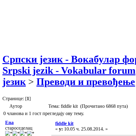
Српски језик - Вокабулар ф
Srpski jezik - Vokabular forum
језик
>
Преводи и превођење
Странице: [
1
]
Аутор
Тема: fiddle kit (Прочитано 6868 пута)
0 чланова и 1 гост прегледају ову тему.
Ena
fiddle kit
староседелац
«
у:
10.05 ч. 25.08.2014. »