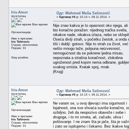
Iris-Amor
Одг: Mehmed Meša Selimović
посетилац
«
Одговор #4 у:
10.14 ч. 09.11.2014. »
Ван мреже
Nije znao kakva je to opasnost oko njega, ali 
bio konačno poražen: nijednog tračka svetla,
Организација:
nikakve nade, nikakva izlaza, nebo se sklopil
Име и презиме:
Oseća divlji strah, u početku žestok, a onda 
Iris Tahirovic
tiši i dublji: gotovo. Nije to strah za život, već
Струка:
ekonomista
Поруке: 31
nešto mnogo teže, potpuna neizvesnost,
nemogućnost da se pokrene ijedna misao,
nepoznata a strašna konačnost, zlokobna
Stay positive.
ugroženost pred kojom nema odbrane, gublje
svakog smisla. Kratak spoj, mrak.
(Krug)
Iris-Amor
Одг: Mehmed Meša Selimović
посетилац
«
Одговор #5 у:
10.15 ч. 09.11.2014. »
Ван мреже
Ne varam se, u ovoj djevojci ima sigurnosti i
lojalnosti, ona sve shvaća suviše konačno, s
Организација:
ozbiljno, želi da neopozivo obaveže i sebe i
Име и презиме:
drugoga, i to mi smeta, ali, začudo, uliva i
Iris Tahirovic
poštovanje. I ne znam šta je jače, šta je važn
Струка:
ekonomista
Поруке: 31
i zato se ispitujemo i čekamo. Bez ikakve log