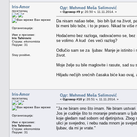
Iris-Amor
Одг: Mehmed Meša Selimović
посетилац
«
Одговор #9 у:
20.50 ч. 11.11.2014. »
Ван мреже
Da nisam našao tebe, bio bih ljut na život, pa
bi meni bilo teže, i to je pravo. Nikad te viš
Организација:
Име и презиме:
Hodaćemo bez razloga, radovaćemo se, bez ra
Iris Tahirovic
se volimo. A kud ćes veći razlog?
Струка:
ekonomista
Поруке: 31
Odlučio sam se za ljubav. Manje je istinito i m
život.
Stay positive.
Moje želje su bile maglovite i rasute, sad su
Hiljadu nečijih srećnih časaka biće kao ovaj, a
Iris-Amor
Одг: Mehmed Meša Selimović
посетилац
«
Одговор #10 у:
20.51 ч. 11.11.2014. »
Ван мреже
"Ja ne biram ono što imam. Ne biram ustvari nis
Jos je cudnije što to moranje pretvaram u ljuba
Организација:
koje gledam nad sobom od djetinjstva. Zbog 
Име и презиме:
ulici je svejedno, i nebu nada mnom je sveje
Iris Tahirovic
ljubav, da mi je vrate."
Струка:
ekonomista
Поруке: 31