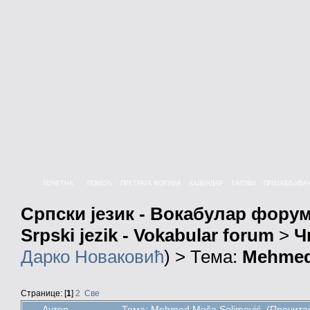
ПОЧЕТНА
ПОМОЋ
ПРЕТРАГА ФОРУМА
КАЛЕНДАР
ТАГОВИ
ПРИЈАВЉИВА
Српски језик - Вокабулар фору
Srpski jezik - Vokabular forum
>
Ч
Дарко Новаковић
) > Тема:
Mehmed
Странице: [
1
]
2
Све
Аутор
Тема: Mehmed Meša Selimović (Прочитан