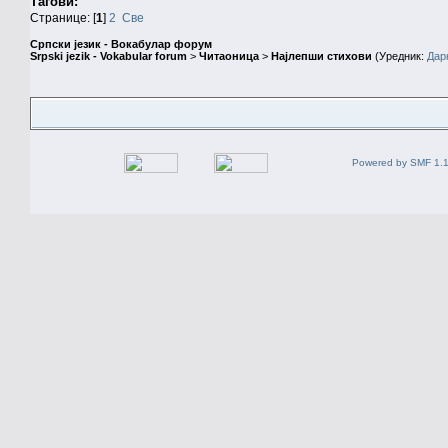
Тагови:
Странице: [
1
]
2
Све
Српски језик - Вокабулар форум
Srpski jezik - Vokabular forum
>
Читаоница
>
Најлепши стихови
(Уредник:
Дар
Powered by SMF 1.