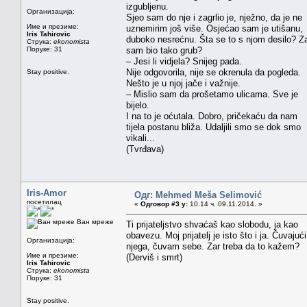
izgubljenu.
Организација:
Sjeo sam do nje i zagrlio je, nježno, da je ne
Име и презиме:
uznemirim još više. Osjećao sam je utišanu,
Iris Tahirovic
duboko nesrećnu. Šta se to s njom desilo? Z
Струка:
ekonomista
Поруке: 31
sam bio tako grub?
– Jesi li vidjela? Snijeg pada.
Nije odgovorila, nije se okrenula da pogleda.
Stay positive.
Nešto je u njoj jače i važnije.
– Mislio sam da prošetamo ulicama. Sve je
bijelo.
I na to je oćutala. Dobro, pričekaću da nam
tijela postanu bliža. Udaljili smo se dok smo
vikali...
(Tvrđava)
Iris-Amor
Одг: Mehmed Meša Selimović
посетилац
«
Одговор #3 у:
10.14 ч. 09.11.2014. »
Ван мреже
Ti prijateljstvo shvaćaš kao slobodu, ja kao
obavezu. Moj prijatelj je isto što i ja. Čuvajući
Организација:
njega, čuvam sebe. Zar treba da to kažem?
Име и презиме:
(Derviš i smrt)
Iris Tahirovic
Струка:
ekonomista
Поруке: 31
Stay positive.