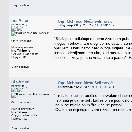
Stay positive.
Iris-Amor
Одг: Mehmed Meša Selimović
посетилац
«
Одговор #11 у:
20.52 ч. 11.11.2014. »
Ван мреже
"Slučajnost odlučuje o mome životnom putu i
Организација:
mogucih tokova, a u drugi ce me ubaciti samo
Име и презиме:
vjerujem u neki naročit red ovoga svijeta. Ne
Iris Tahirovic
jednog odredjenog trenutka, kad nas samo ta 
Струка:
ekonomista
Поруке: 31
ni odbiti. Tvoja je, kao voda u koju padneš. Pa
Stay positive.
Iris-Amor
Одг: Mehmed Meša Selimović
посетилац
«
Одговор #12 у:
20.52 ч. 11.11.2014. »
Ван мреже
"Trebalo bi ubijati prošlost sa svakim danom 
Izbrisati je da ne boli. Lakše bi se podnosio d
Организација:
ne bi se mjerio onim što više ne postoji.
Име и презиме:
Ovako se miješaju utvare i život, pa nema ni č
Iris Tahirovic
Струка:
ekonomista
Поруке: 31
Stay positive.