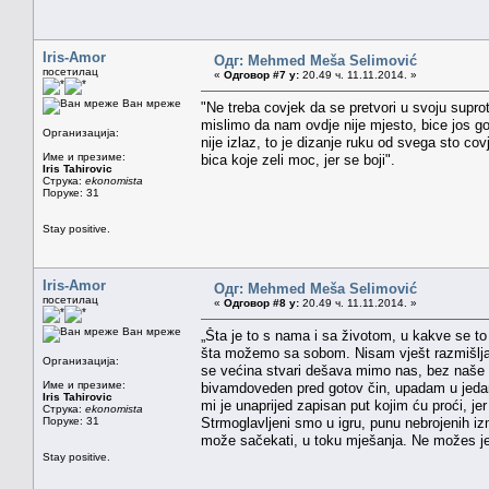
Iris-Amor
Одг: Mehmed Meša Selimović
посетилац
«
Одговор #7 у:
20.49 ч. 11.11.2014. »
Ван мреже
"Ne treba covjek da se pretvori u svoju suprotn
mislimo da nam ovdje nije mjesto, bice jos gor
Организација:
nije izlaz, to je dizanje ruku od svega sto co
Име и презиме:
bica koje zeli moc, jer se boji".
Iris Tahirovic
Струка:
ekonomista
Поруке: 31
Stay positive.
Iris-Amor
Одг: Mehmed Meša Selimović
посетилац
«
Одговор #8 у:
20.49 ч. 11.11.2014. »
Ван мреже
„Šta je to s nama i sa životom, u kakve se t
šta možemo sa sobom. Nisam vješt razmišljan
Организација:
se većina stvari dešava mimo nas, bez naše o
Име и презиме:
bivamdoveden pred gotov čin, upadam u jedan
Iris Tahirovic
mi je unaprijed zapisan put kojim ću proći, j
Струка:
ekonomista
Поруке: 31
Strmoglavljeni smo u igru, punu nebrojenih iz
može sačekati, u toku mješanja. Ne možes je z
Stay positive.