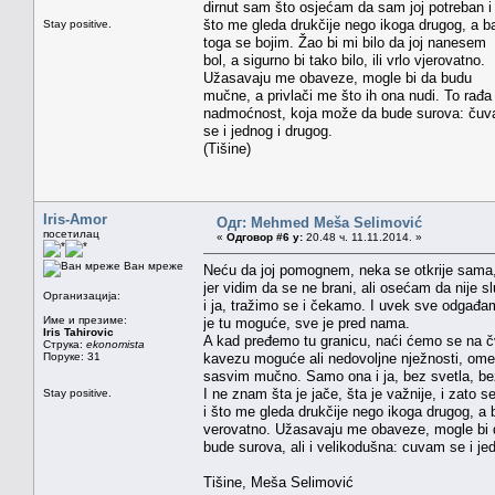
dirnut sam što osjećam da sam joj potreban i
što me gleda drukčije nego ikoga drugog, a b
Stay positive.
toga se bojim. Žao bi mi bilo da joj nanesem
bol, a sigurno bi tako bilo, ili vrlo vjerovatno.
Užasavaju me obaveze, mogle bi da budu
mučne, a privlači me što ih ona nudi. To rađa
nadmoćnost, koja može da bude surova: ču
se i jednog i drugog.
(Tišine)
Iris-Amor
Одг: Mehmed Meša Selimović
посетилац
«
Одговор #6 у:
20.48 ч. 11.11.2014. »
Ван мреже
Neću da joj pomognem, neka se otkrije sama,
jer vidim da se ne brani, ali osećam da nije 
Организација:
i ja, tražimo se i čekamo. I uvek sve odgađa
Име и презиме:
je tu moguće, sve je pred nama.
Iris Tahirovic
A kad pređemo tu granicu, naći ćemo se na č
Струка:
ekonomista
Поруке: 31
kavezu moguće ali nedovoljne nježnosti, omeđ
sasvim mučno. Samo ona i ja, bez svetla, b
I ne znam šta je jače, šta je važnije, i zato
Stay positive.
i što me gleda drukčije nego ikoga drugog, a ba
verovatno. Užasavaju me obaveze, mogle bi d
bude surova, ali i velikodušna: cuvam se i j
Tišine, Meša Selimović