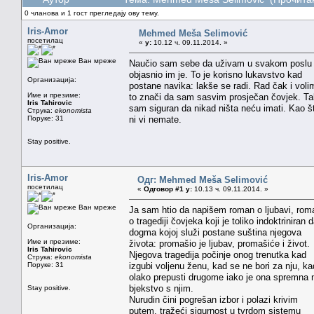
0 чланова и 1 гост прегледају ову тему.
Iris-Amor
Mehmed Meša Selimović
посетилац
«
у:
10.12 ч. 09.11.2014. »
Ван мреже
Naučio sam sebe da uživam u svakom poslu 
objasnio im je. To je korisno lukavstvo kad
Организација:
postane navika: lakše se radi. Rad čak i voli
Име и презиме:
to znači da sam sasvim prosječan čovjek. T
Iris Tahirovic
sam siguran da nikad ništa neću imati. Kao š
Струка:
ekonomista
Поруке: 31
ni vi nemate.
Stay positive.
Iris-Amor
Одг: Mehmed Meša Selimović
посетилац
«
Одговор #1 у:
10.13 ч. 09.11.2014. »
Ван мреже
Ja sam htio da napišem roman o ljubavi, rom
o tragediji čovjeka koji je toliko indoktriniran 
Организација:
dogma kojoj služi postane suština njegova
Име и презиме:
života: promašio je ljubav, promašiće i život.
Iris Tahirovic
Njegova tragedija počinje onog trenutka kad
Струка:
ekonomista
Поруке: 31
izgubi voljenu ženu, kad se ne bori za nju, ka
olako prepusti drugome iako je ona spremna 
bjekstvo s njim.
Stay positive.
Nurudin čini pogrešan izbor i polazi krivim
putem, tražeći sigurnost u tvrdom sistemu