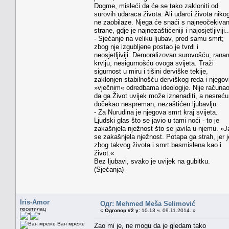
Dogme, misleći da će se tako zakloniti od
surovih udaraca života. Ali udarci života niko
ne zaobilaze. Njega će snaći s najneočekivan
strane, gdje je najnezaštićeniji i najosjetljiviji..
- Sjećanje na veliku ljubav, pred samu smrt;
zbog nje izgubljene postao je tvrđi i
neosjetljiviji. Demoralizovan surovošću, rana
krvlju, nesigurnošću ovoga svijeta. Traži
sigurnost u miru i tišini derviške tekije,
zaklonjen stabilnošću derviškog reda i njego
»vječnim« odredbama ideologije. Nije računa
da ga Život uvijek može iznenaditi, a nesreću
dočekao nespreman, nezaštićen ljubavlju.
- Za Nurudina je njegova smrt kraj svijeta.
Ljudski glas što se javio u tami noći - to je
zakašnjela nježnost što se javila u njemu. »J
se zakašnjela nježnost. Potapa ga strah, jer j
zbog takvog života i smrt besmislena kao i
život.«
Bez ljubavi, svako je uvijek na gubitku.
(Sjećanja)
Iris-Amor
Одг: Mehmed Meša Selimović
посетилац
«
Одговор #2 у:
10.13 ч. 09.11.2014. »
Ван мреже
Žao mi je, ne mogu da je gledam tako