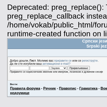
Deprecated: preg_replace(): 
preg_replace_callback instea
/home/vokab/public_html/for
runtime-created function on l
Српски јез
Srpski jez
Добро дошли,
Гост
. Молимо вас
пријавите се
или се
региструјте
.
Да ли сте изгубили ваш
активациони e-mail?
Пријавите се корисничким именом или имејлом, лозинком и дужином сесије
Вести
:
Правила форума
-
Речник
-
Правопис
-
Граматика
-
Вок
недоумице