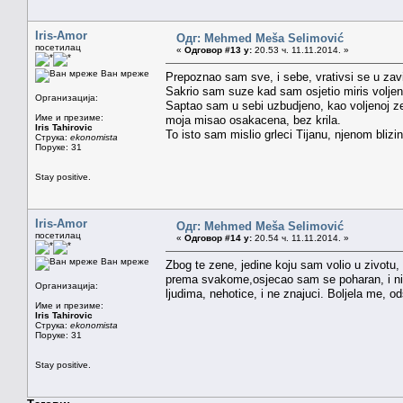
Iris-Amor
Одг: Mehmed Meša Selimović
посетилац
«
Одговор #13 у:
20.53 ч. 11.11.2014. »
Ван мреже
Prepoznao sam sve, i sebe, vrativsi se u zavi
Sakrio sam suze kad sam osjetio miris volje
Организација:
Saptao sam u sebi uzbudjeno, kao voljenoj ze
Име и презиме:
moja misao osakacena, bez krila.
Iris Tahirovic
To isto sam mislio grleci Tijanu, njenom blizi
Струка:
ekonomista
Поруке: 31
Stay positive.
Iris-Amor
Одг: Mehmed Meša Selimović
посетилац
«
Одговор #14 у:
20.54 ч. 11.11.2014. »
Ван мреже
Zbog te zene, jedine koju sam volio u zivotu, 
prema svakome,osjecao sam se poharan, i nis
Организација:
ljudima, nehotice, i ne znajuci. Boljela me, o
Име и презиме:
Iris Tahirovic
Струка:
ekonomista
Поруке: 31
Stay positive.