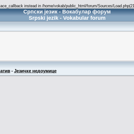
place_callback instead in /home/vokab/public_html/forum/Sources/Load.php(216
Српски језик - Вокабулар форум
Srpski jezik - Vokabular forum
атив
-
Језичке недоумице