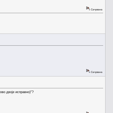
Сачувана
Сачувана
ово двоје исправно)"?