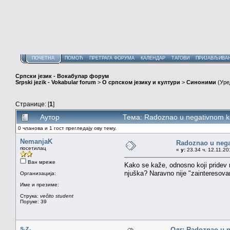
ПОЧЕТНА
ПОМОЋ
ПРЕТРАГА ФОРУМА
КАЛЕНДАР
ТАГОВИ
ПРИЈАВЉИВА
Српски језик - Вокабулар форум
Srpski jezik - Vokabular forum
>
О српском језику и култури
>
Синоними
(Уре
Странице: [
1
]
Аутор
Тема: Radoznao u negativnom k
0 чланова и 1 гост прегледају ову тему.
NemanjaK
Radoznao u nega
посетилац
«
у:
23.34 ч. 12.11.20
Ван мреже
Kako se kaže, odnosno koji pridev 
njuška? Naravno nije "zainteresovan"
Организација:
Име и презиме:
Струка:
večito student
Поруке: 39
s.z.
Одг: Radoznao u 