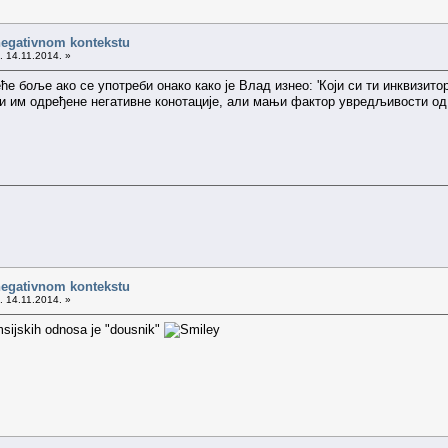
negativnom kontekstu
. 14.11.2014. »
реће боље ако се употреби онако како је Влад изнео: 'Који си ти инквизит
ћи им одређене негативне конотације, али мањи фактор увредљивости од у
negativnom kontekstu
. 14.11.2014. »
msijskih odnosa je "dousnik"