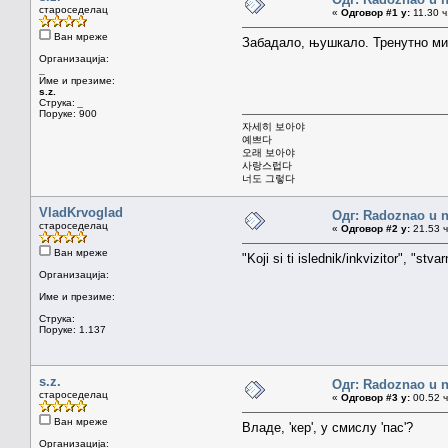
староседелац
«
Одговор #1 у:
11.30 ч
Ван мреже
Забадало, њушкало. Тренутно ми 
Организација:
_
Име и презиме:
s.z.
Струка:
_
Поруке: 900
자세히 보아야
예쁘다
오래 보아야
사랑스럽다
너도 그렇다
VladKrvoglad
Одг: Radoznao u 
староседелац
«
Одговор #2 у:
21.53 ч
Ван мреже
"Koji si ti islednik/inkvizitor", "stva
Организација:
Име и презиме:
Струка:
Поруке: 1.137
s.z.
Одг: Radoznao u 
староседелац
«
Одговор #3 у:
00.52 ч
Ван мреже
Владе, 'кер', у смислу 'пас'?
Организација: