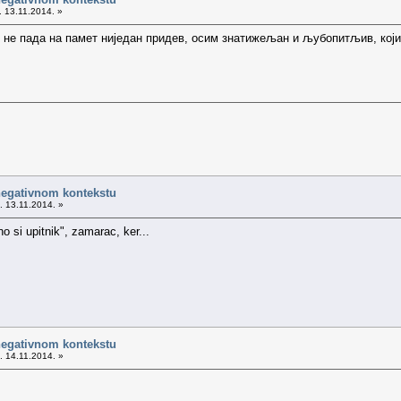
. 13.11.2014. »
не пада на памет ниједан придев, осим знатижељан и љубопитљив, који 
negativnom kontekstu
. 13.11.2014. »
rno si upitnik", zamarac, ker...
negativnom kontekstu
. 14.11.2014. »