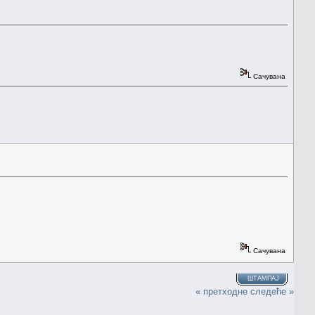
Сачувана
Сачувана
ШТАМПАЈ
« претходне
следеће »