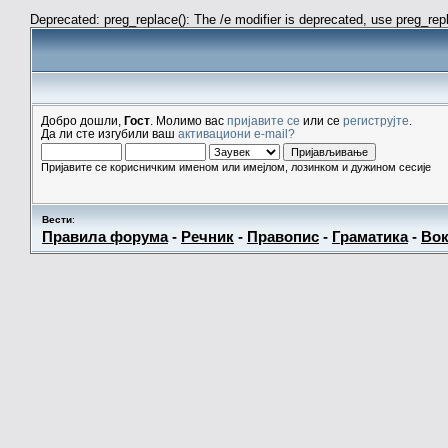
Deprecated: preg_replace(): The /e modifier is deprecated, use preg_re
Добро дошли,
Гост
. Молимо вас
пријавите се
или се
региструјте
.
Да ли сте изгубили ваш
активациони e-mail?
Пријавите се корисничким именом или имејлом, лозинком и дужином сесије
Вести
:
Правила форума
-
Речник
-
Правопис
-
Граматика
-
Вок