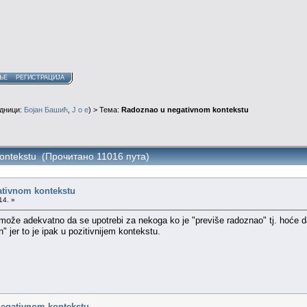
ЊЕ
РЕГИСТРАЦИЈА
дници:
Бојан Башић
,
J o e
) > Тема:
Radoznao u negativnom kontekstu
ontekstu (Прочитано 11016 пута)
tivnom kontekstu
14. »
može adekvatno da se upotrebi za nekoga ko je "previše radoznao" tj. hoće da
 jer to je ipak u pozitivnijem kontekstu.
negativnom kontekstu