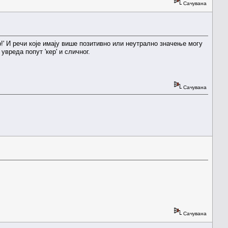
Сачувана
ор!' И речи које имају више позитивно или неутрално значење могу
вреда попут 'кер' и сличног.
Сачувана
Сачувана