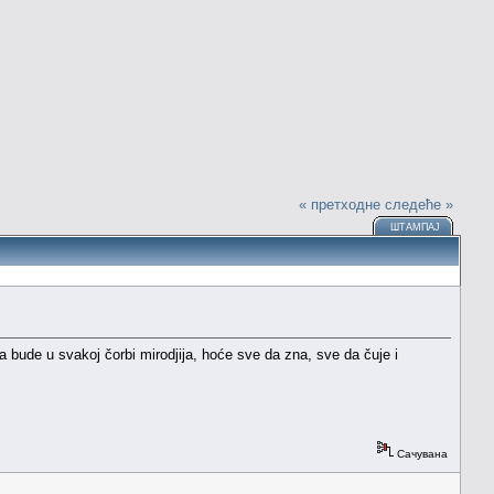
« претходне
следеће »
ШТАМПАЈ
 bude u svakoj čorbi mirodjija, hoće sve da zna, sve da čuje i
Сачувана