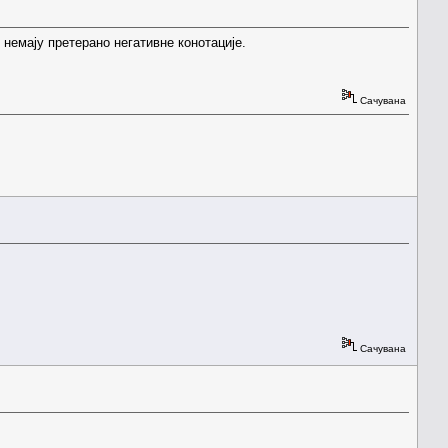
немају претерано негативне конотације.
Сачувана
Сачувана