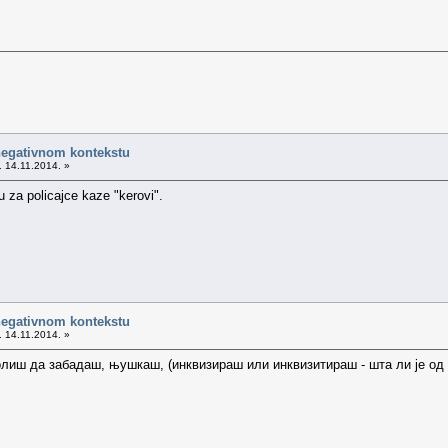
negativnom kontekstu
. 14.11.2014. »
u za policajce kaze "kerovi".
negativnom kontekstu
. 14.11.2014. »
лиш да забадаш, њушкаш, (инквизираш или инквизитираш - шта ли је од 