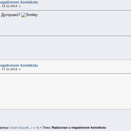
negativnom kontekstu
. 14.11.2014. »
о Дугоушко?
negativnom kontekstu
. 17.11.2014. »
дници:
Бојан Башић
,
J o e
) > Тема:
Radoznao u negativnom kontekstu