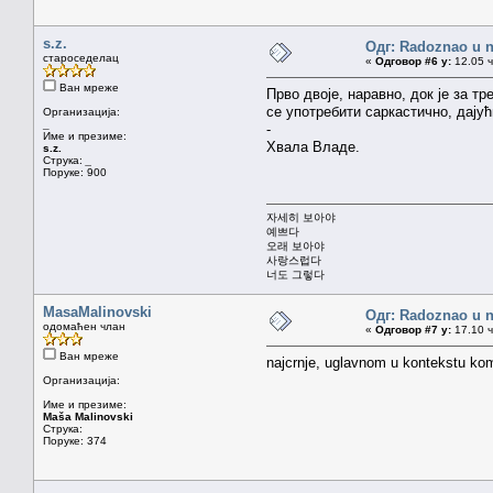
s.z.
Одг: Radoznao u 
староседелац
«
Одговор #6 у:
12.05 ч
Ван мреже
Прво двоје, наравно, док је за т
се употребити саркастично, дају
Организација:
_
-
Име и презиме:
Хвала Владе.
s.z.
Струка:
_
Поруке: 900
자세히 보아야
예쁘다
오래 보아야
사랑스럽다
너도 그렇다
MasaMalinovski
Одг: Radoznao u 
одомаћен члан
«
Одговор #7 у:
17.10 ч
Ван мреже
najcrnje, uglavnom u kontekstu ko
Организација:
Име и презиме:
Maša Malinovski
Струка:
Поруке: 374