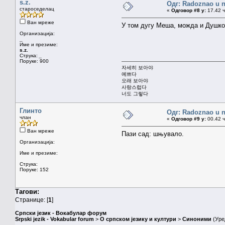
s.z.
Одг: Radoznao u 
староседелац
«
Одговор #8 у:
17.42 ч
Ван мреже
У том дугу Меша, можда и Душк
Организација:
_
Име и презиме:
s.z.
Струка:
_
Поруке: 900
자세히 보아야
예쁘다
오래 보아야
사랑스럽다
너도 그렇다
Глинто
Одг: Radoznao u 
члан
«
Одговор #9 у:
00.42 ч
Ван мреже
Пази сад: шњувало.
Организација:
Име и презиме:
Струка:
Поруке: 152
Тагови:
Странице: [
1
]
Српски језик - Вокабулар форум
Srpski jezik - Vokabular forum
>
О српском језику и култури
>
Синоними
(Уре