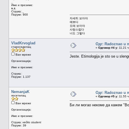
_
Име и презиме:
s.z.
Струка:
_
Поруке: 900
자세히 보아야
예쁘다
오래 보아야
사랑스럽다
너도 그렇다
VladKrvoglad
Одг: Radoznao u 
староседелац
«
Одговор #4 у:
11.21 ч
Ван мреже
Jeste. Etimologija je sto se u sleng
Организација:
Име и презиме:
Струка:
Поруке: 1.137
NemanjaK
Одг: Radoznao u 
посетилац
«
Одговор #5 у:
11.55 ч
Ван мреже
Би ли могао некоме да кажем "Во
Организација:
Име и презиме:
Струка:
večito student
Поруке: 39