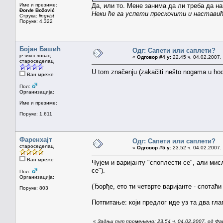
Име и презиме:
Да, или то. Мене занима да ли треба да н
Đorđe Božović
Неки ће га успети прескочити и наставић
Струка:
lingvist
Поруке: 4.322
Бојан Башић
Одг: Сапети или саплети?
језикословац
«
Одговор #4 у:
22.45 ч. 04.02.2007.
староседелац
U tom značenju (zakačiti nešto nogama u ho
Ван мреже
Пол:
Организација:
Име и презиме:
Поруке: 1.611
Фаренхајт
Одг: Сапети или саплети?
староседелац
«
Одговор #5 у:
23.52 ч. 04.02.2007.
Ван мреже
Чујем и варијанту "споплести се", али ми
се").
Пол:
Организација:
(Ђорђе, ето ти четврте варијанте - спотаћ
Поруке: 803
Потпитање: који предлог иде уз та два гла
«
Задњи пут промењено: 23.54 ч. 04.02.2007. од Фа