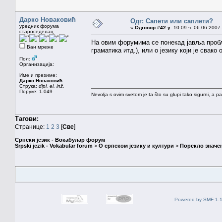
Дарко Новаковић
Одг: Сапети или саплети?
уредник форума
«
Одговор #42 у:
10.09 ч. 06.06.2007.
староседелац
На овим форумима се понекад јавља пробл
Ван мреже
граматика итд.), или о језику који је свако
Пол:
Организација:
Име и презиме:
Дарко Новаковић
Струка:
dipl. el. inž.
Поруке: 1.049
Nevolja s ovim svetom je ta što su glupi tako sigurni, a 
Тагови:
Странице:
1
2
3
[
Све
]
Српски језик - Вокабулар форум
Srpski jezik - Vokabular forum
>
О српском језику и култури
>
Порекло значе
Powered by SMF 1.