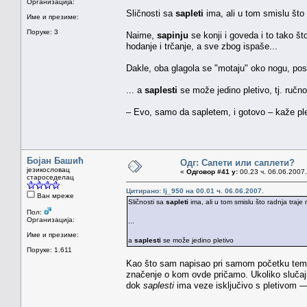
Организација:
Sličnosti sa
sapleti
ima, ali u tom smislu što
Име и презиме:
Поруке: 3
Naime,
sapinju
se konji i goveda i to tako 
hodanje i trčanje, a sve zbog ispaše...
Dakle, oba glagola se "motaju" oko nogu, po
... a
saplesti
se može jedino pletivo, tj. ručno
– Evo, samo da sapletem, i gotovo – kaže plet
Бојан Башић
Одг: Сапети или саплети?
језикословац
«
Одговор #41 у:
00.23 ч. 06.06.2007.
староседелац
Цитирано: lj_950 на 00.01 ч. 06.06.2007.
Ван мреже
Sličnosti sa
sapleti
ima, ali u tom smislu što radnja traj
Пол:
Организација:
...
Име и презиме:
a
saplesti
se može jedino pletivo
Поруке: 1.611
Kao što sam napisao pri samom početku tem
značenje o kom ovde pričamo. Ukoliko slučajno
dok
saplesti
ima veze isključivo s pletivom — k