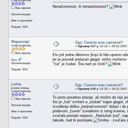
староседелац
Nenačuvenost, ili nenaslušanost?
Ван мреже
Организација:
Име и презиме:
Поруке: 500
Фаренхајт
Одг: Сапети или саплети?
староседелац
«
Одговор #17 у:
02.10 ч. 06.02.2007.
Ван мреже
Eto još jedne dilemice (koju bi bilo uputno odv
jer je posredi prelazan glagol, teško možemo u
Пол:
Организација:
"čut" je čudan. Šta nam je činiti?
Поруке: 803
Lolita
Одг: Сапети или саплети?
језикословац
«
Одговор #18 у:
02.30 ч. 06.02.2007.
староседелац
To jeste posebno pitanje, ali mislim da nije je
Ван мреже
što je „čuti“ svršeni a „slušati“ trajan glago
Организација:
izvođenja oblika „(ne)načuvenost“ dolazi i do 
pridevom „čuven“ izvedenim iz istog korena, 
Име и презиме:
zvučala pomalo nejasno. „Naslušati (se)“, napr
Поруке: 500
takođe, kad bi postojala
- zvučala zn