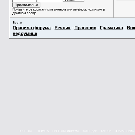
Пријавите се корисничким именом или имејлом, лозинком и
дужином сесије
Вести
:
Правила форума
-
Речник
-
Правопис
-
Граматика
-
Вок
недоумице
ПОЧЕТНА
ПОМОЋ
ПРЕТРАГА ФОРУМА
КАЛЕНДАР
ТАГОВИ
ПРИЈАВЉИВА