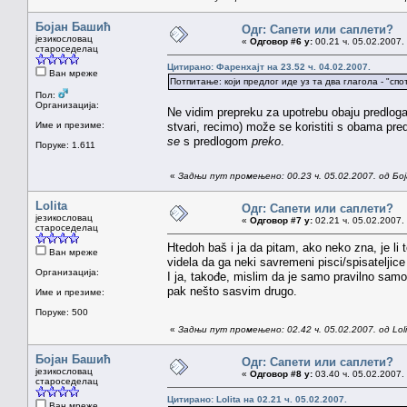
Бојан Башић
Одг: Сапети или саплети?
језикословац
«
Одговор #6 у:
00.21 ч. 05.02.2007.
староседелац
Цитирано: Фаренхајт на 23.52 ч. 04.02.2007.
Ван мреже
Потпитање: који предлог иде уз та два глагола - "сп
Пол:
Организација:
Ne vidim prepreku za upotrebu obaju predloga.
Име и презиме:
stvari, recimo) može se koristiti s obama pr
se
s predlogom
preko
.
Поруке: 1.611
«
Задњи пут промењено: 00.23 ч. 05.02.2007. од Бо
Lolita
Одг: Сапети или саплети?
језикословац
«
Одговор #7 у:
02.21 ч. 05.02.2007.
староседелац
Htedoh baš i ja da pitam, ako neko zna, je li 
Ван мреже
videla da ga neki savremeni pisci/spisateljice
Организација:
I ja, takođe, mislim da je samo pravilno samo „
pak nešto sasvim drugo.
Име и презиме:
Поруке: 500
«
Задњи пут промењено: 02.42 ч. 05.02.2007. од Loli
Бојан Башић
Одг: Сапети или саплети?
језикословац
«
Одговор #8 у:
03.40 ч. 05.02.2007.
староседелац
Цитирано: Lolita на 02.21 ч. 05.02.2007.
Ван мреже