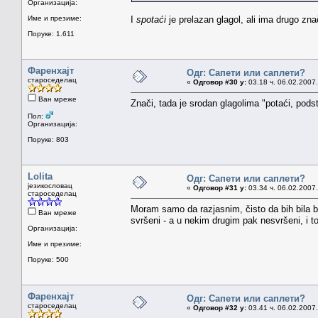
Организација:
Име и презиме:
I
spotaći
je prelazan glagol, ali ima drugo zn
Поруке: 1.611
Фаренхајт
Одг: Сапети или саплети?
староседелац
«
Одговор #30 у:
03.18 ч. 06.02.2007.
Ван мреже
Znači, tada je srodan glagolima "potaći, podsta
Пол:
Организација:
Поруке: 803
Lolita
Одг: Сапети или саплети?
језикословац
«
Одговор #31 у:
03.34 ч. 06.02.2007.
староседелац
Moram samo da razjasnim, čisto da bih bila b
Ван мреже
svršeni - a u nekim drugim pak nesvršeni, i t
Организација:
Име и презиме:
Поруке: 500
Фаренхајт
Одг: Сапети или саплети?
староседелац
«
Одговор #32 у:
03.41 ч. 06.02.2007.