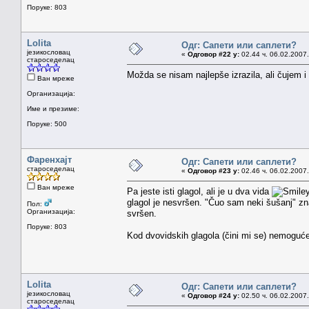
Поруке: 803
Lolita
Одг: Сапети или саплети?
језикословац
«
Одговор #22 у:
02.44 ч. 06.02.2007.
староседелац
Možda se nisam najlepše izrazila, ali čujem 
Ван мреже
Организација:
Име и презиме:
Поруке: 500
Фаренхајт
Одг: Сапети или саплети?
староседелац
«
Одговор #23 у:
02.46 ч. 06.02.2007.
Ван мреже
Pa jeste isti glagol, ali je u dva vida
glagol je nesvršen. "Čuo sam neki šušanj" zn
Пол:
Организација:
svršen.
Поруке: 803
Kod dvovidskih glagola (čini mi se) nemoguće j
Lolita
Одг: Сапети или саплети?
језикословац
«
Одговор #24 у:
02.50 ч. 06.02.2007.
староседелац