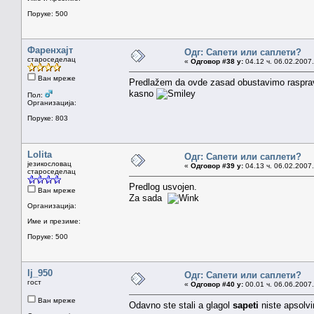
Поруке: 500
Фаренхајт
Одг: Сапети или саплети?
староседелац
«
Одговор #38 у:
04.12 ч. 06.02.2007.
Ван мреже
Predlažem da ovde zasad obustavimo raspravu
kasno
Пол:
Организација:
Поруке: 803
Lolita
Одг: Сапети или саплети?
језикословац
«
Одговор #39 у:
04.13 ч. 06.02.2007.
староседелац
Predlog usvojen.
Ван мреже
Za sada
Организација:
Име и презиме:
Поруке: 500
lj_950
Одг: Сапети или саплети?
гост
«
Одговор #40 у:
00.01 ч. 06.06.2007.
Ван мреже
Odavno ste stali a glagol
sapeti
niste apsolvi