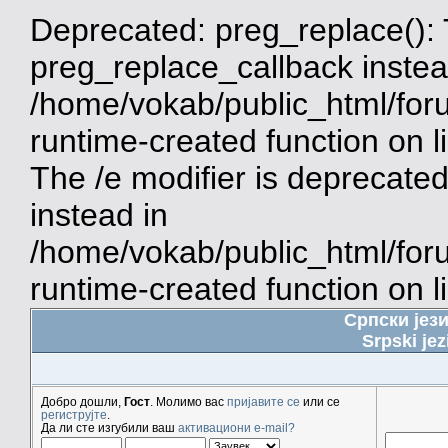
Deprecated: preg_replace(): 
preg_replace_callback instea
/home/vokab/public_html/for
runtime-created function on 
The /e modifier is deprecate
instead in
/home/vokab/public_html/for
runtime-created function on l
Српски јез
Srpski jez
Добро дошли,
Гост
. Молимо вас
пријавите се
или се
региструјте
.
Да ли сте изгубили ваш
активациони e-mail?