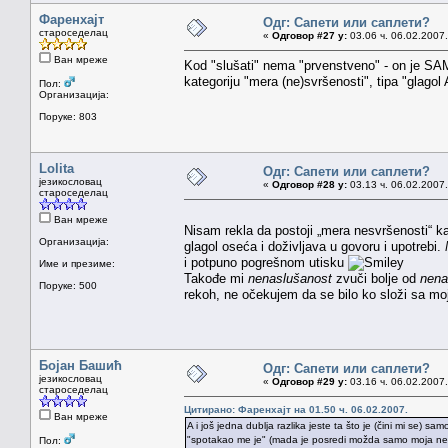
Фаренхајт
Одг: Сапети или саплети?
староседелац
«
Одговор #27 у:
03.06 ч. 06.02.2007.
Ван мреже
Kod "slušati" nema "prvenstveno" - on je 
kategoriju "mera (ne)svršenosti", tipa "glagol A
Пол:
Организација:
Поруке: 803
Lolita
Одг: Сапети или саплети?
језикословац
«
Одговор #28 у:
03.13 ч. 06.02.2007.
староседелац
Ван мреже
Nisam rekla da postoji „mera nesvršenosti“ k
Организација:
glagol oseća i doživljava u govoru i upotrebi.
i potpuno pogrešnom utisku
Име и презиме:
Takođe mi
nenaslušanost
zvuči bolje od
nena
Поруке: 500
rekoh, ne očekujem da se bilo ko složi sa m
Бојан Башић
Одг: Сапети или саплети?
језикословац
«
Одговор #29 у:
03.16 ч. 06.02.2007.
староседелац
Цитирано: Фаренхајт на 01.50 ч. 06.02.2007.
Ван мреже
A i još jedna dublja razlika jeste ta što je (čini mi se) 
"spotakao me je" (mada je posredi možda samo moja 
Пол: