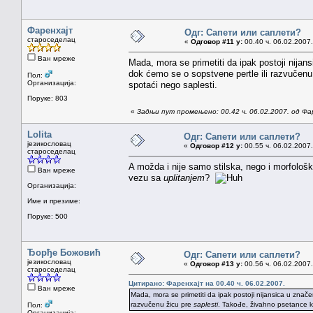
Фаренхајт
Одг: Сапети или саплети?
староседелац
«
Одговор #11 у:
00.40 ч. 06.02.2007.
Ван мреже
Mada, mora se primetiti da ipak postoji nijan
dok ćemo se o sopstvene pertle ili razvučenu
Пол:
Организација:
spotaći nego saplesti.
Поруке: 803
«
Задњи пут промењено: 00.42 ч. 06.02.2007. од Фа
Lolita
Одг: Сапети или саплети?
језикословац
«
Одговор #12 у:
00.55 ч. 06.02.2007.
староседелац
A možda i nije samo stilska, nego i morfološ
Ван мреже
vezu sa
uplitanjem
?
Организација:
Име и презиме:
Поруке: 500
Ђорђе Божовић
Одг: Сапети или саплети?
језикословац
«
Одговор #13 у:
00.56 ч. 06.02.2007.
староседелац
Цитирано: Фаренхајт на 00.40 ч. 06.02.2007.
Ван мреже
Mada, mora se primetiti da ipak postoji nijansica u znač
razvučenu žicu pre
saplesti
. Takođe, živahno psetance 
Пол:
Организација: