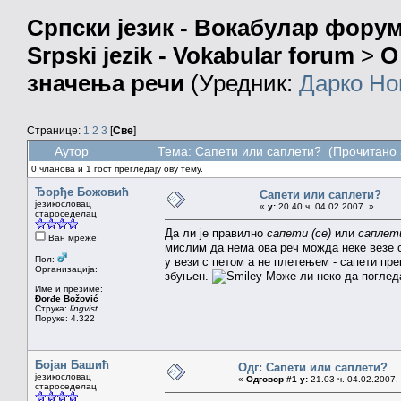
Српски језик - Вокабулар фору
Srpski jezik - Vokabular forum
>
О
значења речи
(Уредник:
Дарко Но
Странице:
1
2
3
[
Све
]
Аутор
Тема: Сапети или саплети? (Прочитано 
0 чланова и 1 гост прегледају ову тему.
Ђорђе Божовић
Сапети или саплети?
језикословац
«
у:
20.40 ч. 04.02.2007. »
староседелац
Да ли је правилно
сапети (се)
или
саплети
Ван мреже
мислим да нема ова реч можда неке везе 
Пол:
у вези с петом а не плетењем - сапети пре
Организација:
збуњен.
Може ли неко да погледа 
Име и презиме:
Đorđe Božović
Струка:
lingvist
Поруке: 4.322
Бојан Башић
Одг: Сапети или саплети?
језикословац
«
Одговор #1 у:
21.03 ч. 04.02.2007.
староседелац