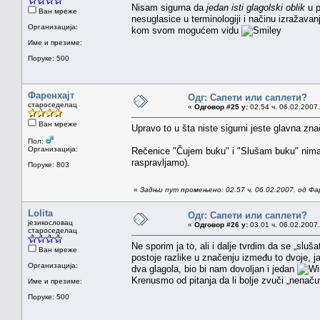
Nisam sigurna da
jedan isti glagolski oblik
u p
Ван мреже
nesuglasice u terminologiji i načinu izražavanj
Организација:
kom svom mogućem vidu
Име и презиме:
Поруке: 500
Фаренхајт
Одг: Сапети или саплети?
староседелац
«
Одговор #25 у:
02.54 ч. 06.02.2007.
Ван мреже
Upravo to u šta niste sigurni jeste glavna zna
Пол:
Организација:
Rečenice "Čujem buku" i "Slušam buku" nimalo
raspravljamo).
Поруке: 803
«
Задњи пут промењено: 02.57 ч. 06.02.2007. од Фа
Lolita
Одг: Сапети или саплети?
језикословац
«
Одговор #26 у:
03.01 ч. 06.02.2007.
староседелац
Ne sporim ja to, ali i dalje tvrdim da se „sluš
Ван мреже
postoje razlike u značenju između to dvoje, j
Организација:
dva glagola, bio bi nam dovoljan i jedan
Krenusmo od pitanja da li bolje zvuči „nenaču
Име и презиме:
Поруке: 500