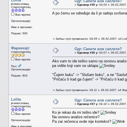
Lolita
Одг: Сапети или саплети?
језикословац
«
Одговор #35 у:
04.03 ч. 06.02.2007.
староседелац
A po čemu se određuje da li je radnja svršena
Ван мреже
Организација:
Име и презиме:
Поруке: 500
«
Задњи пут промењено: 04.05 ч. 06.02.2007. од Loli
Фаренхајт
Одг: Сапети или саплети?
староседелац
«
Одговор #36 у:
04.07 ч. 06.02.2007.
Ван мреже
Ako vam to ide teško samo na osnovu analize
pa vidite koji vam se uklapa
Пол:
Организација:
"Čujem buku" -> "Slušam buku", a ne "Saslu
Поруке: 803
"Pričaću ti kad ga čujem" -> "Pričaću ti kad 
«
Задњи пут промењено: 04.11 ч. 06.02.2007. од Фа
Lolita
Одг: Сапети или саплети?
језикословац
«
Одговор #37 у:
04.10 ч. 06.02.2007.
староседелац
Ko je rekao da mi teško ide?
Ван мреже
Na osnovu analize
rečenice
?
Организација:
Pa zar
rečenica
ovde nije
kontekst
?
Име и презиме: