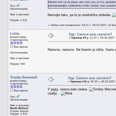
Htedoh baš i ja da pitam, ako neko zna, je li to „spoplit
pisci/spisateljice neštedimice troše i koriste. Kao uostalo
Пол:
Организација:
Име и презиме:
Nemojte tako, pa to je umetnička sloboda.
Поруке: 1.611
«
Задњи пут промењено: 04.21 ч. 05.02.2007. од Бо
Lolita
Одг: Сапети или саплети?
језикословац
«
Одговор #9 у:
12.47 ч. 05.02.2007.
староседелац
Ван мреже
Naravno, naravno. Ne branim ja ništa. Samo
Организација:
Име и презиме:
Поруке: 500
Ђорђе Божовић
Одг: Сапети или саплети?
језикословац
«
Одговор #10 у:
00.35 ч. 06.02.2007.
староседелац
У реду, хвала вам свима.
Мислим
Ван мреже
свиђа...
Пол:
Организација:
Име и презиме:
Đorđe Božović
Струка:
lingvist
Поруке: 4.322