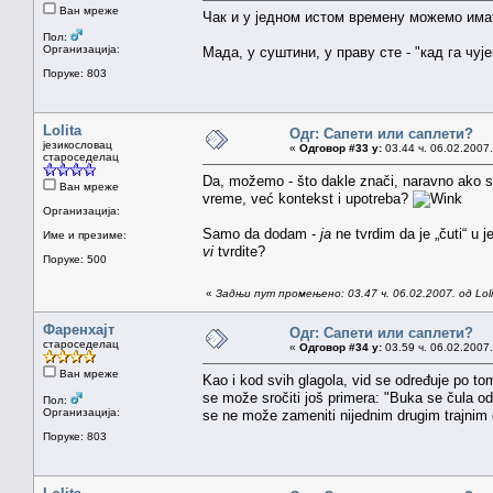
Ван мреже
Чак и у једном истом времену можемо им
Пол:
Организација:
Мада, у суштини, у праву сте - "кад га чу
Поруке: 803
Lolita
Одг: Сапети или саплети?
језикословац
«
Одговор #33 у:
03.44 ч. 06.02.2007.
староседелац
Da, možemo - što dakle znači, naravno ako 
Ван мреже
vreme, već kontekst i upotreba?
Организација:
Samo da dodam -
ja
ne tvrdim da je „čuti“ u
Име и презиме:
vi
tvrdite?
Поруке: 500
«
Задњи пут промењено: 03.47 ч. 06.02.2007. од Loli
Фаренхајт
Одг: Сапети или саплети?
староседелац
«
Одговор #34 у:
03.59 ч. 06.02.2007.
Ван мреже
Kao i kod svih glagola, vid se određuje po tom
se može sročiti još primera: "Buka se čula od 
Пол:
Организација:
se ne može zameniti nijednim drugim trajnim
Поруке: 803