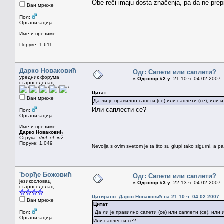
Obe reči imaju dosta značenja, pa da ne prep
Ван мреже
Пол:
Организација:
Име и презиме:
Поруке: 1.611
Дарко Новаковић
Одг: Сапети или саплети?
уредник форума
«
Одговор #2 у:
21.10 ч. 04.02.2007.
староседелац
Цитат
Ван мреже
Да ли је правилно сапети (се) или саплети (се), или и
Или саплести се?
Пол:
Организација:
Име и презиме:
Дарко Новаковић
Струка:
dipl. el. inž.
Поруке: 1.049
Nevolja s ovim svetom je ta što su glupi tako sigurni, a 
Ђорђе Божовић
Одг: Сапети или саплети?
језикословац
«
Одговор #3 у:
22.13 ч. 04.02.2007.
староседелац
Цитирано: Дарко Новаковић на 21.10 ч. 04.02.2007.
Ван мреже
Цитат
Пол:
Да ли је правилно сапети (се) или саплети (се), или 
Организација:
Или саплести се?