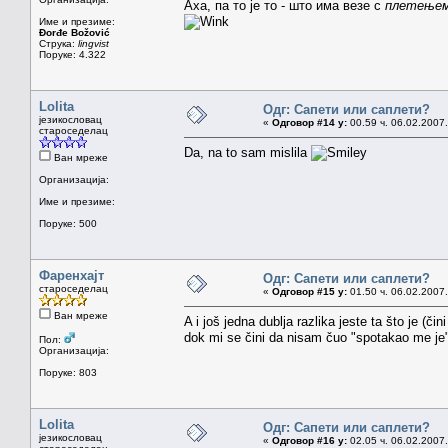
Аха, па то је то - што има везе с
плетење
Име и презиме:
Đorđe Božović
Струка:
lingvist
Поруке: 4.322
Lolita
Одг: Сапети или саплети?
језикословац
«
Одговор #14 у:
00.59 ч. 06.02.2007.
староседелац
Da, na to sam mislila
Ван мреже
Организација:
Име и презиме:
Поруке: 500
Фаренхајт
Одг: Сапети или саплети?
староседелац
«
Одговор #15 у:
01.50 ч. 06.02.2007.
Ван мреже
A i još jedna dublja razlika jeste ta što je (č
dok mi se čini da nisam čuo "spotakao me 
Пол:
Организација:
Поруке: 803
Lolita
Одг: Сапети или саплети?
језикословац
«
Одговор #16 у:
02.05 ч. 06.02.2007.