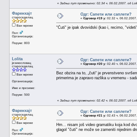
«
Задњи пут промењено: 02.34 ч. 06.02.2007. од Loli
Фаренхајт
Одг: Сапети или саплети?
староседелац
«
Одговор #19 у:
02.32 ч. 06.02.2007.
Ван мреже
"Čuti" je ipak dvovidski (kao i, recimo, "vid
Пол:
Организација:
Поруке: 803
Lolita
Одг: Сапети или саплети?
језикословац
«
Одговор #20 у:
02.40 ч. 06.02.2007.
староседелац
Bez obzira na to, „čuti“ je prvenstveno svršen
Ван мреже
primerima je zapravo razlika u vremenu - sad
Организација:
Име и презиме:
Поруке: 500
«
Задњи пут промењено: 02.42 ч. 06.02.2007. од Loli
Фаренхајт
Одг: Сапети или саплети?
староседелац
«
Одговор #21 у:
02.43 ч. 06.02.2007.
Ван мреже
Hm... nisam još video gramatiku koja kod dvov
glagol "čuti" ne može se zameniti nijednim d
Пол:
Организација: