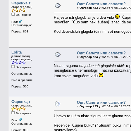
Фаренхајт
Одг: Сапети или саплети?
староседелац
«
Одговор #23 у:
02.46 ч. 06.02.2007.
Ван мреже
Pa jeste isti glagol, ali je u dva vida
"Čujem
nesvršen. "Čuo sam neki šušanj" znači da se 
Пол:
Организација:
Kod dvovidskih glagola (čini mi se) nemoguće j
Поруке: 803
Lolita
Одг: Сапети или саплети?
језикословац
«
Одговор #24 у:
02.50 ч. 06.02.2007.
староседелац
Nisam sigurna da
jedan isti glagolski oblik
u p
Ван мреже
nesuglasice u terminologiji i načinu izražavanj
Организација:
kom svom mogućem vidu
Име и презиме:
Поруке: 500
Фаренхајт
Одг: Сапети или саплети?
староседелац
«
Одговор #25 у:
02.54 ч. 06.02.2007.
Ван мреже
Upravo to u šta niste sigurni jeste glavna zna
Пол:
Организација:
Rečenice "Čujem buku" i "Slušam buku" nimalo
raspravljamo).
Поруке: 803