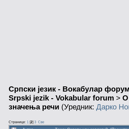
Српски језик - Вокабулар фору
Srpski jezik - Vokabular forum
>
О
значења речи
(Уредник:
Дарко Но
Странице:
1
[
2
]
3
Све