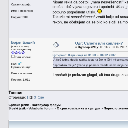
Nisam rekla da postoji „mera nesvršenosti“ k
Организација:
oseća i doživljava u govoru i upotrebi.
Meni
„s
Име и презиме:
potpuno pogrešnom utisku
Takođe mi
nenaslušanost
zvuči bolje od
nena
Поруке: 500
rekoh, ne očekujem da se bilo ko složi sa m
Бојан Башић
Одг: Сапети или саплети?
језикословац
«
Одговор #29 у:
03.16 ч. 06.02.2007.
староседелац
Цитирано: Фаренхајт на 01.50 ч. 06.02.2007.
Ван мреже
A i još jedna dublja razlika jeste ta što je (čini mi se) 
Пол:
"spotakao me je" (mada je posredi možda samo moja 
Организација:
Име и презиме:
I
spotaći
je prelazan glagol, ali ima drugo zn
Поруке: 1.611
Тагови:
Странице:
1
[
2
]
3
Све
Српски језик - Вокабулар форум
Srpski jezik - Vokabular forum
>
О српском језику и култури
>
Порекло значе