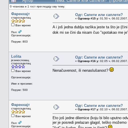
Аутор
Тема: Сапети или саплети? (Прочитан
0 чланова и 1 гост прегледају ову тему.
Фаренхајт
Одг: Сапети или саплети?
староседелац
«
Одговор #15 у:
01.50 ч. 06.02.2007.
Ван мреже
A i još jedna dublja razlika jeste ta što je (č
dok mi se čini da nisam čuo "spotakao me 
Пол:
Организација:
Поруке: 803
Lolita
Одг: Сапети или саплети?
језикословац
«
Одговор #16 у:
02.05 ч. 06.02.2007.
староседелац
Nenačuvenost, ili nenaslušanost?
Ван мреже
Организација:
Име и презиме:
Поруке: 500
Фаренхајт
Одг: Сапети или саплети?
староседелац
«
Одговор #17 у:
02.10 ч. 06.02.2007.
Ван мреже
Eto još jedne dilemice (koju bi bilo uputno odv
jer je posredi prelazan glagol, teško možemo u
Пол:
Организација:
"čut" je čudan. Šta nam je činiti?