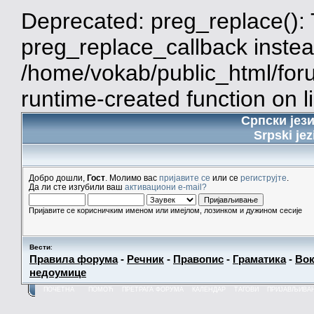
Deprecated: preg_replace(): 
preg_replace_callback instea
/home/vokab/public_html/for
runtime-created function on l
Српски јез
Srpski jez
Добро дошли,
Гост
. Молимо вас
пријавите се
или се
региструјте
.
Да ли сте изгубили ваш
активациони e-mail?
Пријавите се корисничким именом или имејлом, лозинком и дужином сесије
Вести
:
Правила форума
-
Речник
-
Правопис
-
Граматика
-
Вок
недоумице
ПОЧЕТНА
ПОМОЋ
ПРЕТРАГА ФОРУМА
КАЛЕНДАР
ТАГОВИ
ПРИЈАВЉИВА