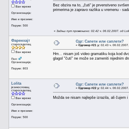
Bez obzira na to, „čuti“ je prvenstveno svršen
Ван мреже
primerima je zapravo razlika u vremenu - sad
Организација:
Име и презиме:
Поруке: 500
«
Задњи пут промењено: 02.42 ч. 06.02.2007. од Loli
Фаренхајт
Одг: Сапети или саплети?
староседелац
«
Одговор #21 у:
02.43 ч. 06.02.2007.
Ван мреже
Hm... nisam još video gramatiku koja kod dvov
glagol "čuti" ne može se zameniti nijednim d
Пол:
Организација:
Поруке: 803
Lolita
Одг: Сапети или саплети?
језикословац
«
Одговор #22 у:
02.44 ч. 06.02.2007.
староседелац
Možda se nisam najlepše izrazila, ali čujem 
Ван мреже
Организација:
Име и презиме:
Поруке: 500