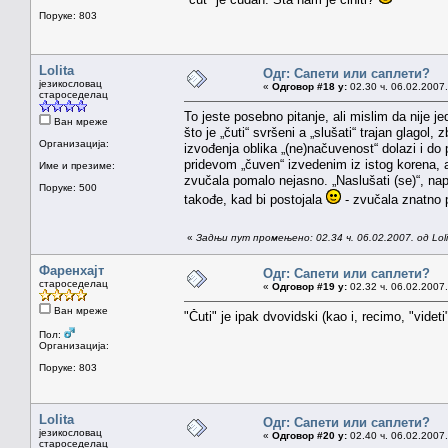
Поруке: 803
Lolita
Одг: Сапети или саплети?
језикословац
«
Одговор #18 у:
02.30 ч. 06.02.2007.
староседелац
To jeste posebno pitanje, ali mislim da nije je
Ван мреже
što je „čuti“ svršeni a „slušati“ trajan glago
Организација:
izvođenja oblika „(ne)načuvenost“ dolazi i do 
pridevom „čuven“ izvedenim iz istog korena, 
Име и презиме:
zvučala pomalo nejasno. „Naslušati (se)“, napr
Поруке: 500
takođe, kad bi postojala
- zvučala znatno pr
«
Задњи пут промењено: 02.34 ч. 06.02.2007. од Loli
Фаренхајт
Одг: Сапети или саплети?
староседелац
«
Одговор #19 у:
02.32 ч. 06.02.2007.
Ван мреже
"Čuti" je ipak dvovidski (kao i, recimo, "vid
Пол:
Организација:
Поруке: 803
Lolita
Одг: Сапети или саплети?
језикословац
«
Одговор #20 у:
02.40 ч. 06.02.2007.
староседелац