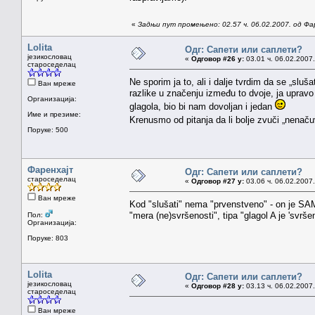
«
Задњи пут промењено: 02.57 ч. 06.02.2007. од Фа
Lolita
Одг: Сапети или саплети?
језикословац
«
Одговор #26 у:
03.01 ч. 06.02.2007.
староседелац
Ne sporim ja to, ali i dalje tvrdim da se „sluš
Ван мреже
razlike u značenju između to dvoje, ja upravo
Организација:
glagola, bio bi nam dovoljan i jedan
Име и презиме:
Krenusmo od pitanja da li bolje zvuči „nenaču
Поруке: 500
Фаренхајт
Одг: Сапети или саплети?
староседелац
«
Одговор #27 у:
03.06 ч. 06.02.2007.
Ван мреже
Kod "slušati" nema "prvenstveno" - on je 
"mera (ne)svršenosti", tipa "glagol A je 'svršen
Пол:
Организација:
Поруке: 803
Lolita
Одг: Сапети или саплети?
језикословац
«
Одговор #28 у:
03.13 ч. 06.02.2007.
староседелац
Ван мреже