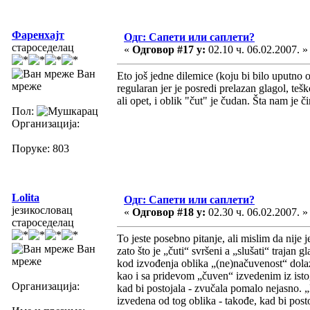
Фаренхајт
Одг: Сапети или саплети?
староседелац
«
Одговор #17 у:
02.10 ч. 06.02.2007. »
Ван
Eto još jedne dilemice (koju bi bilo uputno 
мреже
regularan jer je posredi prelazan glagol, t
ali opet, i oblik "čut" je čudan. Šta nam je či
Пол:
Организација:
Поруке: 803
Lolita
Одг: Сапети или саплети?
језикословац
«
Одговор #18 у:
02.30 ч. 06.02.2007. »
староседелац
To jeste posebno pitanje, ali mislim da nije 
Ван
zato što je „čuti“ svršeni a „slušati“ trajan
мреже
kod izvođenja oblika „(ne)načuvenost“ dolazi
kao i sa pridevom „čuven“ izvedenim iz ist
Организација:
kad bi postojala - zvučala pomalo nejasno. „
izvedena od tog oblika - takođe, kad bi post