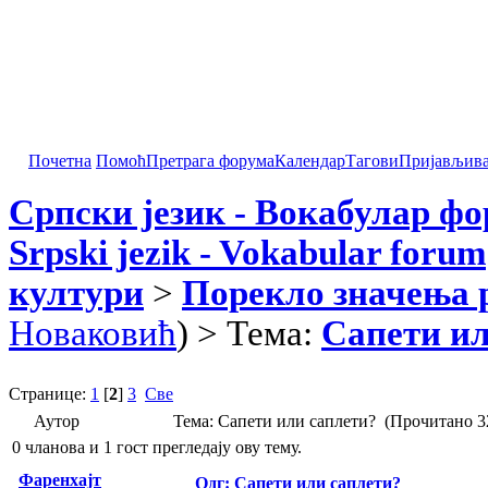
Почетна
Помоћ
Претрага форума
Календар
Тагови
Пријављив
Српски језик - Вокабулар ф
Srpski jezik - Vokabular forum
култури
>
Порекло значења 
Новаковић
) > Тема:
Сапети ил
Странице:
1
[
2
]
3
Све
Аутор
Тема: Сапети или саплети? (Прочитано 3
0 чланова и 1 гост прегледају ову тему.
Фаренхајт
Одг: Сапети или саплети?