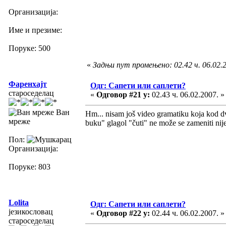
Организација:
Име и презиме:
Поруке: 500
«
Задњи пут промењено: 02.42 ч. 06.02.20
Фаренхајт
Одг: Сапети или саплети?
староседелац
«
Одговор #21 у:
02.43 ч. 06.02.2007. »
Ван
Hm... nisam još video gramatiku koja kod dv
мреже
buku" glagol "čuti" ne može se zameniti ni
Пол:
Организација:
Поруке: 803
Lolita
Одг: Сапети или саплети?
језикословац
«
Одговор #22 у:
02.44 ч. 06.02.2007. »
староседелац