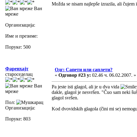
Možda se nisam najlepše izrazila, ali čujem 
Ван
мреже
Организација:
Име и презиме:
Поруке: 500
Фаренхајт
Одг: Сапети или саплети?
староседелац
«
Одговор #23 у:
02.46 ч. 06.02.2007. »
Ван
Pa jeste isti glagol, ali je u dva vida
мреже
dakle, glagol je nesvršen. "Čuo sam neki šu
glagol svršen.
Пол:
Организација:
Kod dvovidskih glagola (čini mi se) nemoguće
Поруке: 803