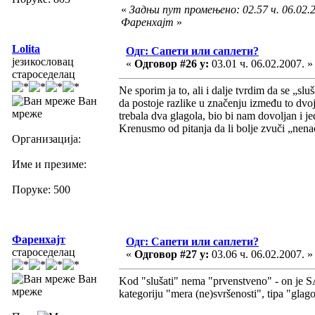
«
Задњи пут промењено: 02.57 ч. 06.02.2
Фаренхајт
»
Lolita
Одг: Сапети или саплети?
језикословац
«
Одговор #26 у:
03.01 ч. 06.02.2007. »
староседелац
Ne sporim ja to, ali i dalje tvrdim da se „slu
Ван
da postoje razlike u značenju između to dvoj
мреже
trebala dva glagola, bio bi nam dovoljan i j
Krenusmo od pitanja da li bolje zvuči „nena
Организација:
Име и презиме:
Поруке: 500
Фаренхајт
Одг: Сапети или саплети?
староседелац
«
Одговор #27 у:
03.06 ч. 06.02.2007. »
Ван
Kod "slušati" nema "prvenstveno" - on je
мреже
kategoriju "mera (ne)svršenosti", tipa "glagol