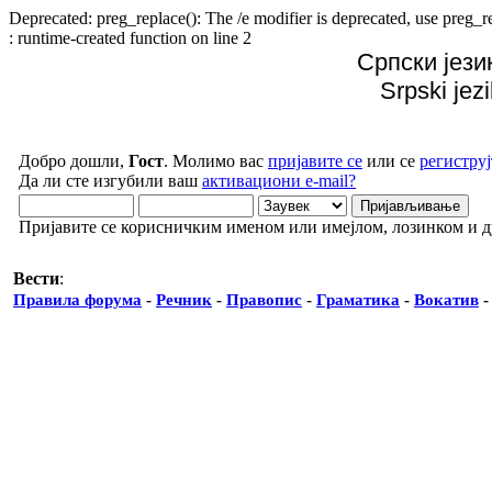
Deprecated: preg_replace(): The /e modifier is deprecated, use preg
: runtime-created function on line 2
Српски јези
Srpski jez
Добро дошли,
Гост
. Молимо вас
пријавите се
или се
региструј
Да ли сте изгубили ваш
активациони e-mail?
Пријавите се корисничким именом или имејлом, лозинком и 
Вести
:
Правила форума
-
Речник
-
Правопис
-
Граматика
-
Вокатив