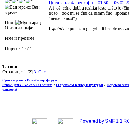
Цитирано: Фаренхајт на 01.50 ч. 06.02.2
Ван
A i još jedna dublja razlika jeste ta što je (
мреже
trčao", dok mi se čini da nisam čuo "spot
"nenačitanost")
Пол:
Организација:
I
spotaći
je prelazan glagol, ali ima drugo z
Име и презиме:
Поруке: 1.611
Тагови:
Странице:
1
[
2
]
3
Све
Српски језик - Вокабулар форум
Srpski jezik - Vokabular forum
>
О српском језику и култури
>
Порекло зна
саплети?
Powered by SMF 1.1 R