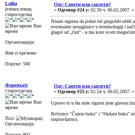
Lolita
Одг: Сапети или саплети?
језикословац
«
Одговор #24 у:
02.50 ч. 06.02.2007. »
староседелац
Nisam sigurna da
jedan isti glagolski oblik
u
Ван
eventualne nesuglasice u terminologiji i nači
мреже
glagol od „čuti“ - u ma kom svom moguće
Организација:
Име и презиме:
Поруке: 500
Фаренхајт
Одг: Сапети или саплети?
староседелац
«
Одговор #25 у:
02.54 ч. 06.02.2007. »
Ван
Upravo to u šta niste sigurni jeste glavna zn
мреже
Rečenice "Čujem buku" i "Slušam buku" nimal
Пол:
raspravljamo).
Организација:
Поруке: 803