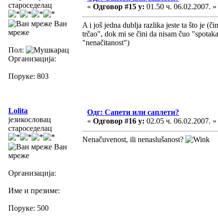
староседелац
«
Одговор #15 у:
01.50 ч. 06.02.2007. »
Ван
A i još jedna dublja razlika jeste ta što je (
мреже
trčao", dok mi se čini da nisam čuo "spot
"nenačitanost")
Пол:
Организација:
Поруке: 803
Lolita
Одг: Сапети или саплети?
језикословац
«
Одговор #16 у:
02.05 ч. 06.02.2007. »
староседелац
Nenačuvenost, ili nenaslušanost?
Ван
мреже
Организација:
Име и презиме:
Поруке: 500