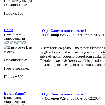
Пол:
Организација:
Поруке: 803
Lolita
Одг: Сапети или саплети?
језикословац
«
Одговор #28 у:
03.13 ч. 06.02.2007. »
староседелац
Ван
Nisam rekla da postoji „mera nesvršenosti“ 
мреже
taj glagol oseća i doživljava u govoru i upot
subjektivnom i potpuno pogrešnom utisku
Организација:
Takođe mi
nenaslušanost
zvuči bolje od
nen
puta rekoh, ne očekujem da se bilo ko slož
Име и презиме:
Поруке: 500
Бојан Башић
Одг: Сапети или саплети?
језикословац
«
Одговор #29 у:
03.16 ч. 06.02.2007. »
староседелац