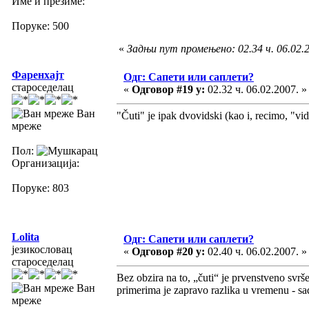
Име и презиме:
Поруке: 500
«
Задњи пут промењено: 02.34 ч. 06.02.20
Фаренхајт
Одг: Сапети или саплети?
староседелац
«
Одговор #19 у:
02.32 ч. 06.02.2007. »
Ван
"Čuti" je ipak dvovidski (kao i, recimo, "v
мреже
Пол:
Организација:
Поруке: 803
Lolita
Одг: Сапети или саплети?
језикословац
«
Одговор #20 у:
02.40 ч. 06.02.2007. »
староседелац
Bez obzira na to, „čuti“ je prvenstveno svrš
Ван
primerima je zapravo razlika u vremenu - sa
мреже