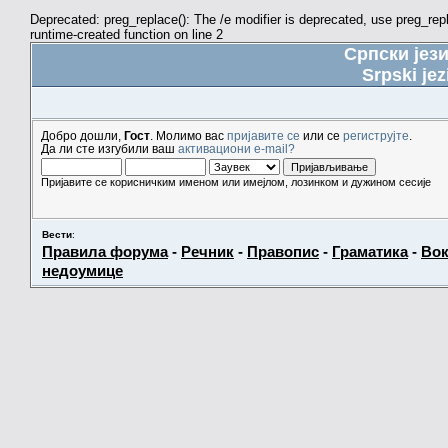
Deprecated: preg_replace(): The /e modifier is deprecated, use preg_re
runtime-created function on line 2
Српски јез
Srpski jez
Добро дошли,
Гост
. Молимо вас
пријавите се
или се
региструјте
.
Да ли сте изгубили ваш
активациони e-mail?
Пријавите се корисничким именом или имејлом, лозинком и дужином сесије
Вести
:
Правила форума
-
Речник
-
Правопис
-
Граматика
-
Вок
недоумице