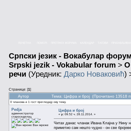
ПОЧЕТНА
ПОМОЋ
ПРЕТРАГА ФОРУМА
КАЛЕНДАР
ТАГОВИ
ПРИЈАВЉИВА
Српски језик - Вокабулар фору
Srpski jezik - Vokabular forum
>
О
речи
(Уредник:
Дарко Новаковић
)
Странице: [
1
]
Аутор
Тема: Цифра и број (Прочитано 13518 п
0 чланова и 1 гост прегледају ову тему.
Pedja
Цифра и број
администратор
«
у:
09.52 ч. 28.11.2014. »
староседелац
Читах данас чланак Ивана Клајна у Нину н
Ван мреже
приметио сам нешто чудно - он све бројеве