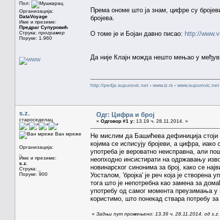
Пол:
Према ономе што ја знам, цифре су бројеви
Организација:
DataVoyage
бројева.
Име и презиме:
Предраг Супуровић
Струка:
програмер
О томе је и Бојан давно писао:
http://www.
Поруке: 1.960
Да није Клајн можда нешто мењао у међу
http://pedja.supurovic.net
-
www.iz.rs
-
www.supurovic.net
s.z.
Одг: Цифра и број
староседелац
«
Одговор #1 у:
13.19 ч. 28.11.2014. »
Ван мреже
Не мислим да Башићева дефиниција стоји в
којима се исписују бројеви, а цифра, иако
Организација:
употреба је вероватно неисправна, али пошто
_
Име и презиме:
неопходно инсистирати на одржавању изво
s.z.
новинарског синонима за број, како се на
Струка:
_
Поруке: 900
Уосталом, 'бројка' је реч која је створена 
тога што је непотребна као замена за домаћ
употребу од самог момента преузимања у на
користимо, што понекад ствара потребу за
«
Задњи пут промењено: 13.39 ч. 28.11.2014. од s.z.