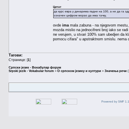
Цитат
да курс евра у динарима падне на 100, а не да га з
означен цифром морао да има тачку,
ovde
ima
mala zabuna - na njegovom mestu, ja
mozda mislio na jednocifreni broj iako se rad
ne verujem, u stvari 100% sam ubedjen da kla
pomocu cifara" u apstraktnom smislu. nema do
Тагови:
Странице: [
1
]
Српски језик - Вокабулар форум
Srpski jezik - Vokabular forum
>
О српском језику и култури
>
Значења речи
(
Powered by SMF 1.