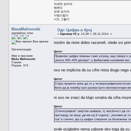
자세히 보아야
예쁘다
오래 보아야
사랑스럽다
너도 그렇다
MasaMalinovski
Одг: Цифра и број
одомаћен члан
«
Одговор #2 у:
14.38 ч. 28.11.2014. »
Ван мреже
mislim da niste dobro razumeli. slede svi pri
Организација:
Цитат
Име и презиме:
Правопис цифре помиње само узгред, кад говори о уп
Maša Malinovski
„кошта 300–400 динара“, у фабричким називима као „Ф
Струка:
Поруке: 374
ovo ne implicira da su cifre nista drugo nego 
Цитат
Старо правило каже да се у четвороцифреним (осим 
било да је између њих размак (што математичари виш
ni ovo ne znaci da klajn smatra da cifra moze b
Цитат
„Стенографско“ својство цифара, тј. могућност да се
претерују, па пишу „дечак од 9 година“, „поновио је 
так“ и слично, јер су цифре створене за бележење т
ovde ocigledno nema zabune oko toga da su c