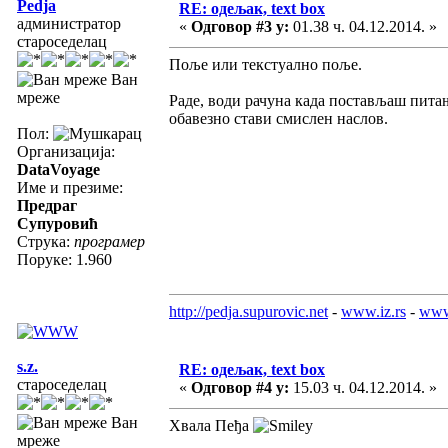
Pedja
RE: одељак, text box
администратор
«
Одговор #3 у:
01.38 ч. 04.12.2014. »
староседелац
Поље или текстуално поље.
Ван
мреже
Раде, води рачуна када постављаш пита
обавезно стави смислен наслов.
Пол:
Организација:
DataVoyage
Име и презиме:
Предраг
Супуровић
Струка:
програмер
Поруке: 1.960
http://pedja.supurovic.net
-
www.iz.rs
-
www
s.z.
RE: одељак, text box
староседелац
«
Одговор #4 у:
15.03 ч. 04.12.2014. »
Ван
Хвала Пеђа
мреже