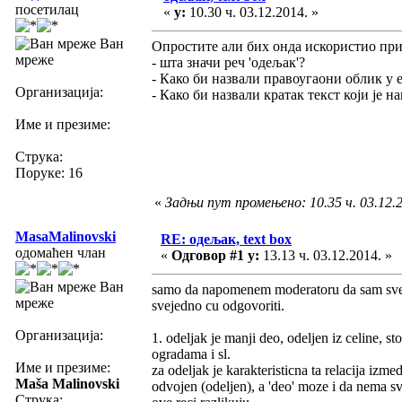
посетилац
«
у:
10.30 ч. 03.12.2014. »
Ван
Опростите али бих онда искористио прил
мреже
- шта значи реч 'одељак'?
- Како би назвали правоугаони облик у ex
Организација:
- Како би назвали кратак текст који је 
Име и презиме:
Струка:
Поруке: 16
«
Задњи пут промењено: 10.35 ч. 03.12.
MasaMalinovski
RE: одељак, text box
одомаћен члан
«
Одговор #1 у:
13.13 ч. 03.12.2014. »
Ван
samo da napomenem moderatoru da sam svesta
мреже
svejedno cu odgovoriti.
Организација:
1. odeljak je manji deo, odeljen iz celine
ogradama i sl.
Име и презиме:
za odeljak je karakteristicna ta relacija izm
Maša Malinovski
odvojen (odeljen), a 'deo' moze i da nema sv
Струка: