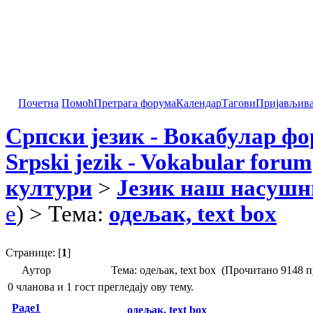
Почетна
Помоћ
Претрага форума
Календар
Тагови
Пријављив
Српски језик - Вокабулар ф
Srpski jezik - Vokabular forum
култури
>
Језик наш насушн
e
) > Тема:
одељак, text box
Странице: [
1
]
Аутор
Тема: одељак, text box (Прочитано 9148 п
0 чланова и 1 гост прегледају ову тему.
Раде1
одељак, text box