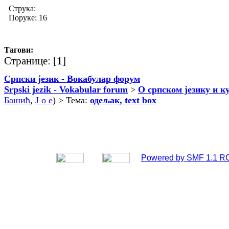
Струка:
Поруке: 16
Тагови:
Странице: [
1
]
Српски језик - Вокабулар форум
Srpski jezik - Vokabular forum
>
О српском језику и к
Башић
,
J o e
) > Тема:
одељак, text box
Powered by SMF 1.1 R