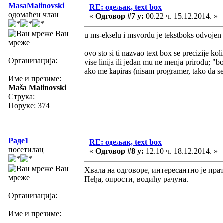
MasaMalinovski
RE: одељак, text box
одомаћен члан
«
Одговор #7 у:
00.22 ч. 15.12.2014. »
Ван
u ms-ekselu i msvordu je tekstboks odvojen 
мреже
ovo sto si ti nazvao text box se precizije koli
Организација:
vise linija ili jedan mu ne menja prirodu; "b
ako me kapiras (nisam programer, tako da s
Име и презиме:
Maša Malinovski
Струка:
Поруке: 374
Раде1
RE: одељак, text box
посетилац
«
Одговор #8 у:
12.10 ч. 18.12.2014. »
Ван
Хвала на одговоре, интересантно је прат
мреже
Пеђа, опрости, водићу рачуна.
Организација:
Име и презиме: