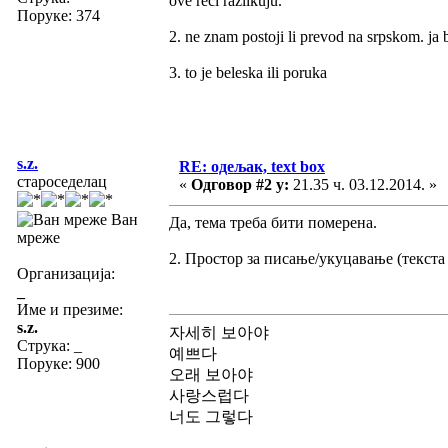
ove reci razlikuju.
Поруке: 374
2. ne znam postoji li prevod na srpskom. ja
3. to je beleska ili poruka
s.z.
RE: одељак, text box
староседелац
«
Одговор #2 у:
21.35 ч. 03.12.2014. »
Ван
Да, тема треба бити померена.
мреже
2. Простор за писање/укуцавање (текста 
Организација:
_
Име и презиме:
s.z.
자세히 보아야
Струка:
_
예쁘다
Поруке: 900
오래 보아야
사랑스럽다
너도 그렇다