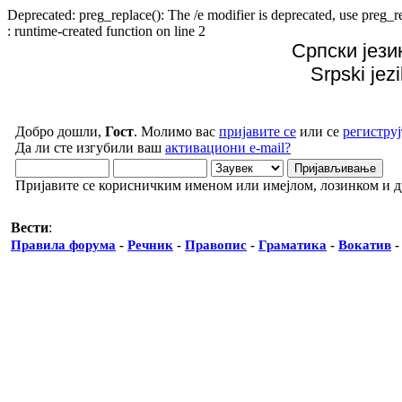
Deprecated: preg_replace(): The /e modifier is deprecated, use preg
: runtime-created function on line 2
Српски јези
Srpski jez
Добро дошли,
Гост
. Молимо вас
пријавите се
или се
региструј
Да ли сте изгубили ваш
активациони e-mail?
Пријавите се корисничким именом или имејлом, лозинком и 
Вести
:
Правила форума
-
Речник
-
Правопис
-
Граматика
-
Вокатив