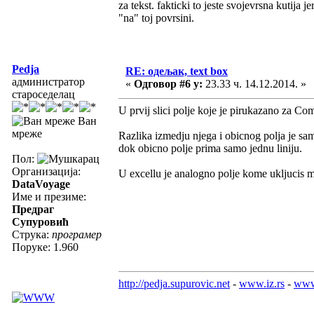
za tekst. fakticki to jeste svojevrsna kutija 
"na" toj povrsini.
Pedja
RE: одељак, text box
администратор
«
Одговор #6 у:
23.33 ч. 14.12.2014. »
староседелац
U prvij slici polje koje je pirukazano za C
Ван
мреже
Razlika izmedju njega i obicnog polja je sam
dok obicno polje prima samo jednu liniju.
Пол:
Организација:
U excellu je analogno polje kome ukljucis mu
DataVoyage
Име и презиме:
Предраг
Супуровић
Струка:
програмер
Поруке: 1.960
http://pedja.supurovic.net
-
www.iz.rs
-
www