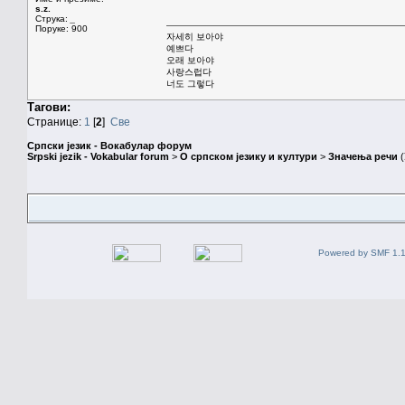
s.z.
Струка:
_
Поруке: 900
자세히 보아야
예쁘다
오래 보아야
사랑스럽다
너도 그렇다
Тагови:
Странице:
1
[
2
]
Све
Српски језик - Вокабулар форум
Srpski jezik - Vokabular forum
>
О српском језику и култури
>
Значења речи
(
Powered by SMF 1.