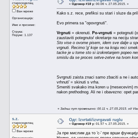
староседелац
«
Одговор #18 у:
00.06 ч. 27.05.2015. »
Ван мреже
Kako s.z. rece, prefiksi su stari i sluze da pr
Организација:
Evo primera sa "opovrgnuti".
Име и презиме:
Струка:
Vrgnuti
= okrenuti.
Po-vrgnuti
= potegnuti (
Поруке: 1.137
zaustaviti potegnuto/ okretanje na neciju str
Sto vise o ovome pisem, idem sve dalje u spek
vrgnuti. Recimo:'g' koje se na kraju reci smeks
tacke je u tome sto si izokretanjem popeo nesto
smislu da se proces setve-zetve na tvom koma
Svrgnuti zaista znaci samo zbaciti a ne i aut
vrhnuti' = skinuti s vrha.
Smeniti svakako ima koren u (mesecevim) me
nakon prethodnog. Ali ne i obavezno: opet par
«
Задњи пут промењено: 00.11 ч. 27.05.2015. од Vla
s.z.
Одг: Izvrtati/izvrgavati ruglu
староседелац
«
Одговор #19 у:
01.57 ч. 27.05.2015. »
Ван мреже
Ја пре мислим да то 'с-' пре врши функцију
Наиме, од несвршеног прави свршени облик
Организација: