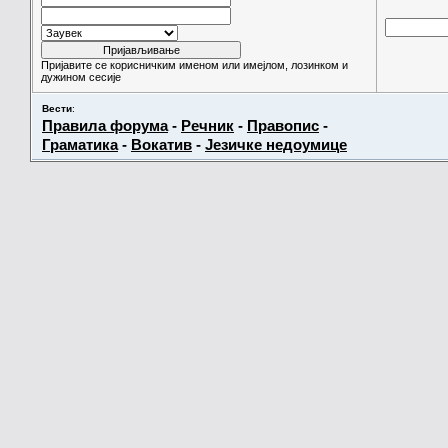
Пријавите се корисничким именом или имејлом, лозинком и
дужином сесије
Вести
:
Правила форума
-
Речник
-
Правопис
-
Граматика
-
Вокатив
-
Језичке недоумице