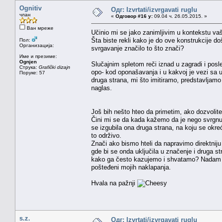
Ognitiv
Одг: Izvrtati/izvrgavati ruglu
члан
«
Одговор #16 у:
09.04 ч. 26.05.2015. »
Ван мреже
Učinio mi se jako zanimljivim u kontekstu vaš
Šta biste rekli kako je do ove konstrukcije do
Пол:
Организација:
svrgavanje značilo to što znači?
Име и презиме:
Ognjen
Slučajnim spletom reči iznad u zagradi i posle
Струка:
Grafički dizajn
opo- kod oponašavanja i u kakvoj je vezi s
Поруке: 57
druga strana, mi što imitiramo, predstavljam
naglas.
Još bih nešto hteo da primetim, ako dozvolite
Čini mi se da kada kažemo da je nego svrgnut, m
se izgubila ona druga strana, na koju se okre
to održivo.
Znači ako bismo hteli da napravimo direktni
gde bi se onda uključila u značenje i druga s
kako ga često kazujemo i shvatamo? Nadam se 
pošteđeni mojih naklapanja.
Hvala na pažnji
s.z.
Одг: Izvrtati/izvrgavati ruglu