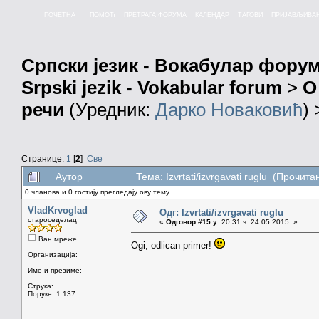
ПОЧЕТНА
ПОМОЋ
ПРЕТРАГА ФОРУМА
КАЛЕНДАР
ТАГОВИ
ПРИЈАВЉИВА
Српски језик - Вокабулар фору
Srpski jezik - Vokabular forum
>
О
речи
(Уредник:
Дарко Новаковић
)
Странице:
1
[
2
]
Све
Аутор
Тема: Izvrtati/izvrgavati ruglu (Прочит
0 чланова и 0 гостију прегледају ову тему.
VladKrvoglad
Одг: Izvrtati/izvrgavati ruglu
староседелац
«
Одговор #15 у:
20.31 ч. 24.05.2015. »
Ван мреже
Ogi, odlican primer!
Организација:
Име и презиме:
Струка:
Поруке: 1.137