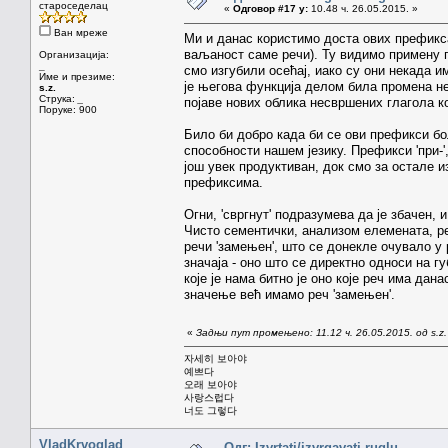
староседелац
«
Одговор #17 у:
10.48 ч. 26.05.2015. »
Ван мреже
Ми и данас користимо доста ових префикса
ваљаност саме речи). Ту видимо примену пр
Организација:
_
смо изгубили осећај, иако су они некада и
Име и презиме:
је његова функција делом била промена не
s.z.
Струка:
_
појаве нових облика несвршених глагола к
Поруке: 900
Било би добро када би се ови префикси бо
способности нашем језику. Префикси 'при-', 'про-'
још увек продуктиван, док смо за остале и
префиксима.
Огни, 'свргнут' подразумева да је збачен, 
Чисто сементички, анализом елемената, рек
речи 'замењен', што се донекле очувало у
значаја - оно што се директно односи на
које је нама битно је оно које реч има дан
значење већ имамо реч 'замењен'.
«
Задњи пут промењено: 11.12 ч. 26.05.2015. од s.z.
자세히 보아야
예쁘다
오래 보아야
사랑스럽다
너도 그렇다
VladKrvoglad
Одг: Izvrtati/izvrgavati ruglu