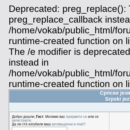
Deprecated: preg_replace(): 
preg_replace_callback instea
/home/vokab/public_html/for
runtime-created function on 
The /e modifier is deprecate
instead in
/home/vokab/public_html/for
runtime-created function on l
Српски јез
Srpski jez
Добро дошли,
Гост
. Молимо вас
пријавите се
или се
региструјте
.
Да ли сте изгубили ваш
активациони e-mail?