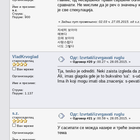
_
сравнати. Не мислим да је реч о значењу ко
Име и презиме:
је све спекулација.
s.z.
Струка:
_
Поруке: 900
«
Задњи пут промењено: 02.03 ч. 27.05.2015. од s.z.
자세히 보아야
예쁘다
오래 보아야
사랑스럽다
너도 그렇다
VladKrvoglad
Одг: Izvrtati/izvrgavati ruglu
староседелац
«
Одговор #20 у:
00.27 ч. 28.05.2015. »
Ван мреже
Tja, tesko je odrediti. Neki zaista izgleda d
Ali, imas glagola gde je to bukvalno 'sa': s-uda
Организација:
Ima ih koji mogu imati oba znacenja: s-pevati, s
Име и презиме:
Струка:
Поруке: 1.137
s.z.
Одг: Izvrtati/izvrgavati ruglu
староседелац
«
Одговор #21 у:
00.59 ч. 28.05.2015. »
Ван мреже
У сасипати се можда назире и треће значе
тема
Организација:
_
Име и презиме: