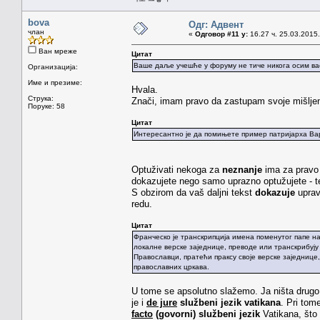
bova
Одг: Адвент
члан
«
Одговор #11 у:
16.27 ч. 25.03.2015.
Ван мреже
Цитат
Ваше даље учешће у форуму не тиче никога осим вас 
Организација:
Име и презиме:
Hvala.
Струка:
Znači, imam pravo da zastupam svoje mišljenj
Поруке: 58
Цитат
Интересантно је да помињете пример патријарха Вар
Optuživati nekoga za
neznanje
ima za pravo 
dokazujete nego samo uprazno optužujete - t
S obzirom da vaš daljni tekst
dokazuje
uprav
redu.
Цитат
Франческо је транскрипција имена поменутог папе на
локалне верске заједнице, преводе или транскрибују 
Православци, пратећи праксу своје верске заједнице
православних цркава.
U tome se apsolutno slažemo. Ja ništa drugo 
je i
de jure
službeni jezik vatikana
. Pri to
facto
(govorni) službeni jezik
Vatikana, što