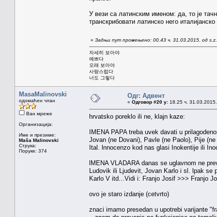
У вези са латинским именом: да, то је тач
транскрибовати латинско него италијанско
«
Задњи пут промењено: 00.43 ч. 31.03.2015. од s.z.
자세히 보아야
예쁘다
오래 보아야
사랑스럽다
너도 그렇다
MasaMalinovski
Одг: Адвент
одомаћен члан
«
Одговор #20 у:
18.25 ч. 31.03.2015.
Ван мреже
hrvatsko poreklo ili ne, klajn kaze:
Организација:
IMENA PAPA treba uvek davati u prilagodenom
Име и презиме:
Jovan (ne Dovani), Pavle (ne Paolo), Pije (ne 
Maša Malinovski
Струка:
Ital. lnnocenzo kod nas glasi Inokentije ili Inoć
Поруке: 374
lMENA VLADARA danas se uglavnom ne prevode:
Ludovik ili Ljudevit, Jovan Karlo i sl. lpak s
Karlo V itd...Vidi i: Franjo Josif >>> Franjo J
ovo je staro izdanje (cetvrto)
znaci imamo presedan u upotrebi varijante "fr