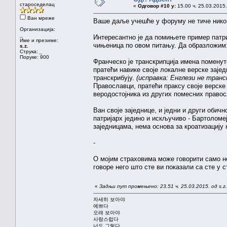
староседелац
«
Одговор #10 у:
15.00 ч. 25.03.2015.
Ван мреже
Ваше даље учешће у форуму не тиче никога
Организација:
_
Интересантно је да помињете пример патри
Име и презиме:
чињеница по овом питању. Да образложим
s.z.
Струка:
_
Поруке: 900
Франческо је транскрипција имена поменут
пратећи навике своје локалне верске зајед
транскрибују.
(исправка: Енглези не транс
Православци, пратећи праксу своје верске
веродостојника из других помесних правос
Ван своје заједнице, и једни и други обичн
патријарх једино и искључиво - Бартоломе
заједницама, нема основа за кроатизацију
-
О мојим страховима може говорити само не
говоре него што сте ви показали са сте у 
«
Задњи пут промењено: 23.51 ч. 25.03.2015. од s.z.
자세히 보아야
예쁘다
오래 보아야
사랑스럽다
너도 그렇다