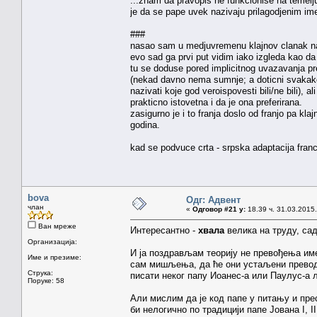
...znam da pravopis ne funkcionise na temelju 
je da se pape uvek nazivaju prilagodjenim imen
###
nasao sam u medjuvremenu klajnov clanak n
evo sad ga prvi put vidim iako izgleda kao d
tu se doduse pored implicitnog uvazavanja pre
(nekad davno nema sumnje; a doticni svakako
nazivati koje god veroispovesti bili/ne bili), 
prakticno istovetna i da je ona preferirana.
zasigurno je i to franja doslo od franjo pa kl
godina.
kad se podvuce crta - srpska adaptacija franc
bova
Одг: Адвент
члан
«
Одговор #21 у:
18.39 ч. 31.03.2015.
Ван мреже
Интересантно -
хвала
велика на труду, са
Организација:
И ја поздрављам теорију не превођења имен
Име и презиме:
сам мишљења, да ће они устаљени преводи 
Струка:
писати неког папу Иоанес-а или Паулус-а
Поруке: 58
Али мислим да је код папе у питању и прес
би нелогично по традицији папe Јована I, II