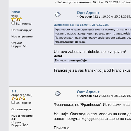
«
Задњи пут промењено: 16.42 ч. 25.03.2015. од bo
bova
Одг: Адвент
члан
«
Одговор #12 у:
16.50 ч. 25.03.2015.
Ван мреже
Цитирано: s.z. на 15.00 ч. 25.03.2015.
Франческо је транскрипција имена поменутог папе на
Организација:
локалне верске заједнице, преводе или транскрибују
Име и презиме:
Православци, пратећи праксу своје верске заједнице
православних цркава.
Струка:
Поруке: 58
Uh, ovo zaboravih - duboko se izvinjavam!
Цитат
Енглези транскрибују.
Francis
je za vas transkripcija od Franciskus
s.z.
Одг: Адвент
староседелац
«
Одговор #13 у:
23.48 ч. 25.03.2015.
Ван мреже
Франческо, не 'Франћеско'. Исто важи и за
Организација:
_
Не, није. Очигледно сам мислио на неки др
Име и презиме:
вашег предугачкој одговора стварно не на
s.z.
Струка:
_
Поруке: 900
Пријатно