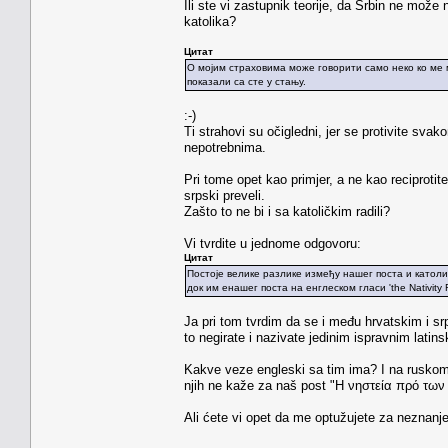
Ili ste vi zastupnik teorije, da Srbin ne može
katolika?
Цитат
О мојим страховима може говорити само неко ко ме 
показали са сте у стању.
:-)
Ti strahovi su očigledni, jer se protivite sv
nepotrebnima.
Pri tome opet kao primjer, a ne kao recipro
srpski preveli.
Zašto to ne bi i sa katoličkim radili?
Vi tvrdite u jednome odgovoru:
Цитат
Постоје велике разлике између нашег поста и католи
док им енашег поста на енглеском гласи 'the Nativity F
Ja pri tom tvrdim da se i među hrvatskim i s
to negirate i nazivate jedinim ispravnim lati
Kakve veze engleski sa tim ima? I na ruskom
njih ne kaže za naš post "Η νηστεία πρό των 
Ali ćete vi opet da me optužujete za neznanje 