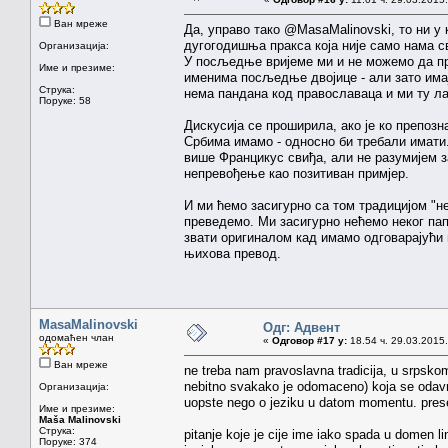
Ван мреже
Да, управо тако @MasaMalinovski, то ни у 
дугогодишња пракса која није само нама с
Организација:
У посљедње вријеме ми и не можемо да пре
Име и презиме:
именима посљедње двојице - али зато имај
Струка:
нема пандана код православаца и ми ту ла
Поруке: 58
Дискусија се проширила, ако је ко препозн
Србима имамо - односно би требали имати.
више Францикус свиђа, али не разумијем з
непревођење као позитиван примјер.
И ми ћемо засигурно са том традицијом "н
преведемо. Ми засигурно нећемо неког пап
звати оригиналом кад имамо одговарајући п
њихова превод.
MasaMalinovski
Одг: Адвент
одомаћен члан
«
Одговор #17 у:
18.54 ч. 29.03.2015.
Ван мреже
ne treba nam pravoslavna tradicija, u srpskom
nebitno svakako je odomaceno) koja se odavno k
Организација:
uopste nego o jeziku u datom momentu. presed
Име и презиме:
Maša Malinovski
Струка:
pitanje koje je cije ime iako spada u domen l
Поруке: 374