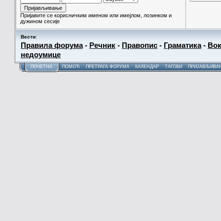
Пријавите се корисничким именом или имејлом, лозинком и
дужином сесије
Вести
:
Правила форума
-
Речник
-
Правопис
-
Граматика
-
Вок
недоумице
ПОЧЕТНА
ПОМОЋ
ПРЕТРАГА ФОРУМА
КАЛЕНДАР
ТАГОВИ
ПРИЈАВЉИВА