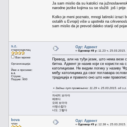
Ja sam mislio da su katolici na južnoslavensk
narodne jezike kojima su se služili još i pri
Kolko je meni poznato, mnogi latinski izrazi b
ostalih u Evropi) više u upotrebi na crkven
sam mislio da je prevod daleko stariji od pojav
s.z.
Одг: Адвент
староседелац
«
Одговор #8 у:
11.23 ч. 25.03.2015.
Ван мреже
Превод, али на туђи језик, што нема везе
битна. Адвент је назив који се користи на 
Организација:
_
католицизам. Не видим логику у називу 'Фр
Име и презиме:
међу католицима да свог поглавара ословљ
s.z.
Струка:
_
традиција и правило оно што нам правопис 
Поруке: 900
«
Задњи пут промењено: 11.29 ч. 25.03.2015. од s.z.
자세히 보아야
예쁘다
오래 보아야
사랑스럽다
너도 그렇다
bova
Одг: Адвент
члан
«
Одговор #9 у:
12.38 ч. 25.03.2015.