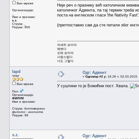
Ван мреже
Није реч о празнику већ католичком еквив
католичког Адвента, па тај термин треба 
Организација:
_
поста на енглеском гласи 'the Nativity Fast'
Име и презиме:
s.z.
Струка:
_
(претпоставио сам да сте питали због енгле
Поруке: 900
자세히 보아야
예쁘다
오래 보아야
사랑스럽다
너도 그렇다
lapd
Одг: Адвент
члан
«
Одговор #2 у:
16.26 ч. 02.03.2015.
Ван мреже
У суштини то је Божићни пост. Хвала.
Пол:
Организација:
ФИЛУМ
Име и презиме:
Струка:
дипломирани
филолог - англиста
Поруке: 99
s.z.
Одг: Адвент
староседелац