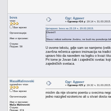
bova
Одг: Адвент
члан
«
Одговор #24 у:
19.14 ч. 31.03.2015.
Ван мреже
Цитирано: bova на 23.19 ч. 29.03.2015.
Eferim!!!
Организација:
...
Име и презиме:
Slava i milost svètome Jovānu, ne budi mu poređenja bil
Струка:
Поруке: 58
U ovome tekstu, gdje sam se namjerno (veliki
završna rečenica upravo insinuacija na tradi
upravo htio da navedem na logiku o kvazi titu
Pri tome je Jovan čak i zajednički svetac koji
zajedničkih svetaca.
MasaMalinovski
Одг: Адвент
одомаћен члан
«
Одговор #25 у:
19.32 ч. 31.03.2015.
Ван мреже
mislim da nije stvarno poenta u svecima nego 
jedno naizgled ezotericno ali u stvari dosta 
Организација:
Име и презиме:
Maša Malinovski
Струка:
Поруке: 374