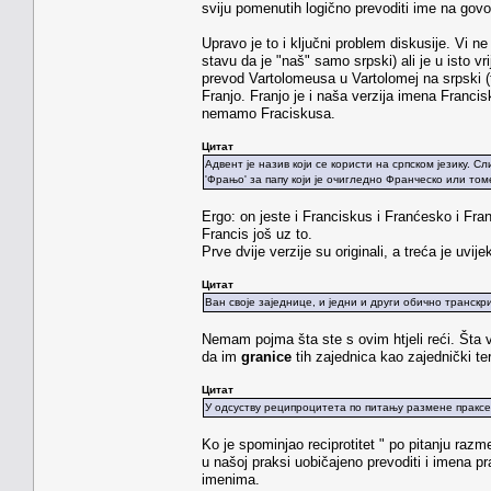
sviju pomenutih logično prevoditi ime na govor
Upravo je to i ključni problem diskusije. Vi n
stavu da je "naš" samo srpski) ali je u isto v
prevod Vartolomeusa u Vartolomej na srpski (t
Franjo. Franjo je i naša verzija imena Franc
nemamo Fraciskusa.
Цитат
Адвент је назив који се користи на српском језику. 
'Фрањо' за папу који је очигледно Франческо или том
Ergo: on jeste i Franciskus i Franćesko i Fra
Francis još uz to.
Prve dvije verzije su originali, a treća je uv
Цитат
Ван своје заједнице, и једни и други обично транскр
Nemam pojma šta ste s ovim htjeli reći. Šta 
da im
granice
tih zajednica kao zajednički t
Цитат
У одсуству реципроцитета по питању размене праксе
Ko je spominjao reciprotitet " po pitanju r
u našoj praksi uobičajeno prevoditi i imena pr
imenima.