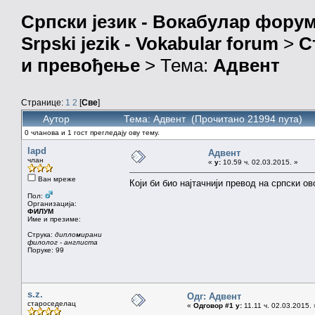
Српски језик - Вокабулар фору
Srpski jezik - Vokabular forum
>
С
и превођење
> Тема:
Адвент
Странице:
1
2
[
Све
]
Аутор
Тема: Адвент (Прочитано 21994 пута)
0 чланова и 1 гост прегледају ову тему.
lapd
Адвент
члан
«
у:
10.59 ч. 02.03.2015. »
Ван мреже
Који би био најтачнији превод на српски ов
Пол:
Организација:
ФИЛУМ
Име и презиме:
Струка:
дипломирани
филолог - англиста
Поруке: 99
s.z.
Одг: Адвент
староседелац
«
Одговор #1 у:
11.11 ч. 02.03.2015. 