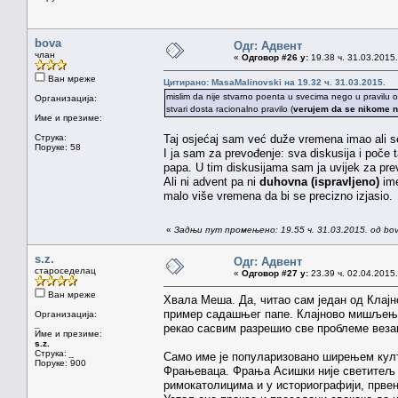
bova
Одг: Адвент
члан
«
Одговор #26 у:
19.38 ч. 31.03.2015.
Ван мреже
Цитирано: MasaMalinovski на 19.32 ч. 31.03.2015.
mislim da nije stvarno poenta u svecima nego u pravilu o
Организација:
stvari dosta racionalno pravilo (
verujem da se nikome n
Име и презиме:
Струка:
Taj osjećaj sam već duže vremena imao ali se
Поруке: 58
I ja sam za prevođenje: sva diskusija i poče 
papa. U tim diskusijama sam ja uvijek za pre
Ali ni advent pa ni
duhovna (ispravljeno)
ime
malo više vremena da bi se precizno izjasio
«
Задњи пут промењено: 19.55 ч. 31.03.2015. од bo
s.z.
Одг: Адвент
староседелац
«
Одговор #27 у:
23.39 ч. 02.04.2015.
Ван мреже
Хвала Меша. Да, читао сам један од Клајн
пример садашњег папе. Клајново мишљење ј
Организација:
_
рекао сасвим разрешио све проблеме везан
Име и презиме:
s.z.
Струка:
_
Само име је популаризовано ширењем кул
Поруке: 900
Фрањеваца. Фрања Асишки није светитељ П
римокатолицима и у историографији, прве