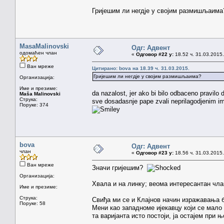
Гријешим ли негдје у својим размишљаима
MasaMalinovski
Одг: Адвент
одомаћен члан
«
Одговор #22 у:
18.52 ч. 31.03.2015.
Ван мреже
Цитирано: bova на 18.39 ч. 31.03.2015.
Гријешим ли негдје у својим размишљаима?
Организација:
Име и презиме:
da nazalost, jer ako bi bilo odbaceno pravilo 
Maša Malinovski
Струка:
sve dosadasnje pape zvali neprilagodjenim ime
Поруке: 374
bova
Одг: Адвент
члан
«
Одговор #23 у:
18.56 ч. 31.03.2015.
Ван мреже
Значи гријешим?
Организација:
Хвала и на линку; веома интересантан члан
Име и презиме:
Струка:
Свиђа ми се и Клајнов начин изражавања б
Поруке: 58
Мени као западноме ијекавцу који се мало
та варијанта исто постоји, ја остајем при њо