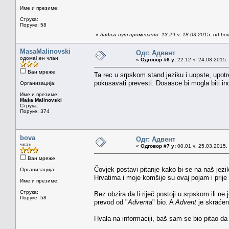
Име и презиме:
Струка:
Поруке: 58
«
Задњи пут промењено: 13.29 ч. 18.03.2015. од bo
MasaMalinovski
Одг: Адвент
одомаћен члан
«
Одговор #6 у:
22.12 ч. 24.03.2015.
Ван мреже
Ta rec u srpskom stand.jeziku i uopste, upotr
pokusavati prevesti. Dosasce bi mogla biti ino
Организација:
Име и презиме:
Maša Malinovski
Струка:
Поруке: 374
bova
Одг: Адвент
члан
«
Одговор #7 у:
00.01 ч. 25.03.2015.
Ван мреже
Čovjek postavi pitanje kako bi se na naš jezi
Организација:
Hrvatima i moje komšije su ovaj pojam i prije r
Име и презиме:
Струка:
Bez obzira da li riječ postoji u srpskom ili ne 
Поруке: 58
prevod od "
Adventa
" bio. A
Advent
je skraće
Hvala na informaciji, baš sam se bio pitao da 