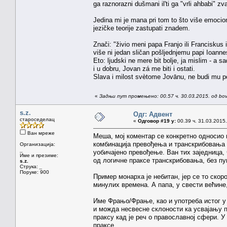
ga raznorazni dušmani il'ti ga "vrli ahbabi" zval
Jedina mi je mana pri tom to što više emociona
jezičke teorije zastupati znadem.
Znači: "živio meni papa Franjo ili Franciskus 
više ni jedan sličan pošljednjemu papi Ioanne
Eto: ljudski ne mere bit bolje, ja mislim - a 
i u dobru, Jovan zá me biti i ostati.
Slava i milost svètome Jovānu, ne budi mu po
«
Задњи пут промењено: 00.57 ч. 30.03.2015. од bo
s.z.
Одг: Адвент
староседелац
«
Одговор #19 у:
00.39 ч. 31.03.2015.
Ван мреже
Меша, мој коментар се конкретно односио 
комбинација превођења и транскрибовања и
Организација:
_
уобичајено превођење. Ван тих заједница,
Име и презиме:
од логичне праксе транскрибовања, без пу
s.z.
Струка:
_
Поруке: 900
Пример монарха је небитан, јер се то скоро
минулих времена. А папа, у свести већине,
Име Фрањо/Фрање, као и употреба истог у с
и можда несвесне склоности ка усвајању п
праксу кад је реч о православној сфери. У
праксе.