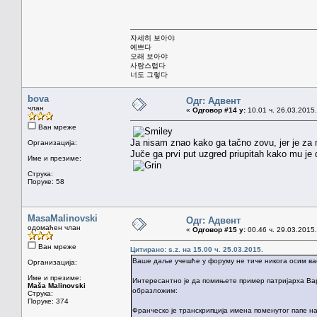
자세히 보아야
예쁘다
오래 보아야
사랑스럽다
너도 그렇다
bova
Одг: Адвент
члан
«
Одговор #14 у:
10.01 ч. 26.03.2015.
Ван мреже
Ja nisam znao kako ga tačno zovu, jer je za 
Организација:
Juče ga prvi put uzgred priupitah kako mu je
Име и презиме:
Струка:
Поруке: 58
MasaMalinovski
Одг: Адвент
одомаћен члан
«
Одговор #15 у:
00.46 ч. 29.03.2015.
Ван мреже
Цитирано: s.z. на 15.00 ч. 25.03.2015.
Ваше даље учешће у форуму не тиче никога осим вас 
Организација:
Име и презиме:
Интересантно је да помињете пример патријарха Вар
Maša Malinovski
образложим:
Струка:
Поруке: 374
Франческо је транскрипција имена поменутог папе на