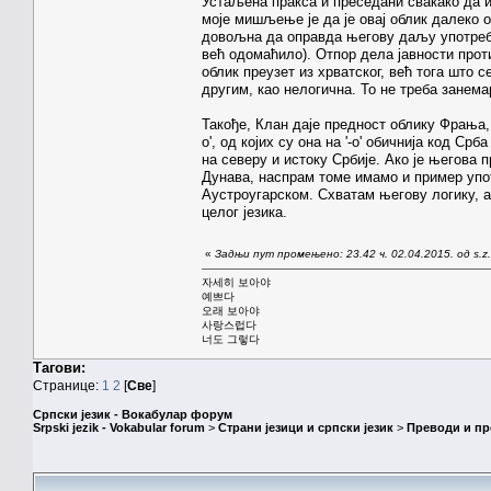
Устаљена пракса и преседани свакако да и
моје мишљење је да је овај облик далеко о
довољна да оправда његову даљу употребу 
већ одомаћило). Отпор дела јавности прот
облик преузет из хрватског, већ тога што 
другим, као нелогична. То не треба занема
Такође, Клан даје предност облику Фрања, 
о', од којих су она на '-о' обичнија код Срб
на северу и истоку Србије. Ако је његова
Дунава, наспрам томе имамо и пример упот
Аустроугарском. Схватам његову логику, а
целог језика.
«
Задњи пут промењено: 23.42 ч. 02.04.2015. од s.z.
자세히 보아야
예쁘다
오래 보아야
사랑스럽다
너도 그렇다
Тагови:
Странице:
1
2
[
Све
]
Српски језик - Вокабулар форум
Srpski jezik - Vokabular forum
>
Страни језици и српски језик
>
Преводи и п