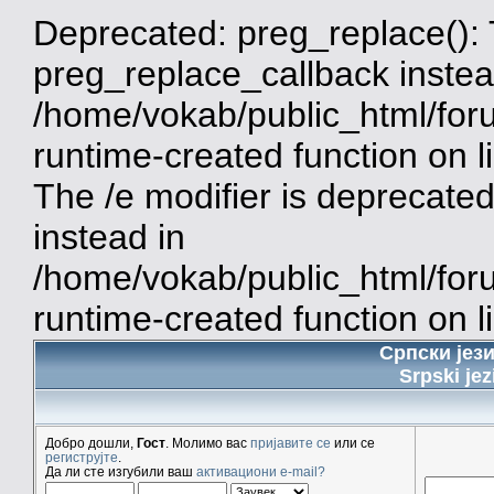
Deprecated: preg_replace(): 
preg_replace_callback instea
/home/vokab/public_html/for
runtime-created function on 
The /e modifier is deprecate
instead in
/home/vokab/public_html/for
runtime-created function on l
Српски јез
Srpski jez
Добро дошли,
Гост
. Молимо вас
пријавите се
или се
региструјте
.
Да ли сте изгубили ваш
активациони e-mail?