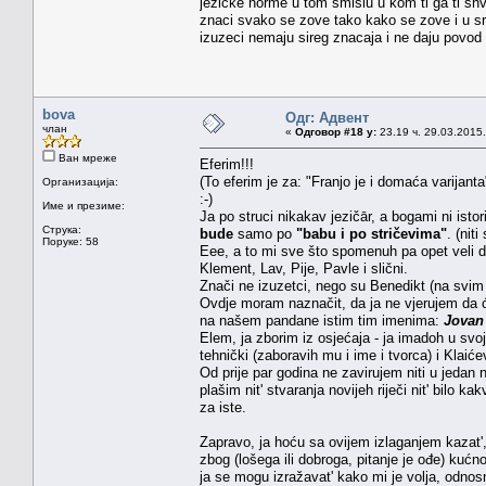
jezicke norme u tom smislu u kom ti ga ti shv
znaci svako se zove tako kako se zove i u sr
izuzeci nemaju sireg znacaja i ne daju povod 
bova
Одг: Адвент
члан
«
Одговор #18 у:
23.19 ч. 29.03.2015.
Ван мреже
Eferim!!!
(To eferim je za: "Franjo je i domaća varijanta
Организација:
:-)
Име и презиме:
Ja po struci nikakav jezičār, a bogami ni ist
Струка:
bude
samo po
"babu i po stričevima"
. (nit
Поруке: 58
Eee, a to mi sve što spomenuh pa opet veli d
Klement, Lav, Pije, Pavle i slični.
Znači ne izuzetci, nego su Benedikt (na svim is
Ovdje moram naznačit, da ja ne vjerujem da 
na našem pandane istim tim imenima:
Jova
Elem, ja zborim iz osjećaja - ja imadoh u svo
tehnički (zaboravih mu i ime i tvorca) i Klaićev
Od prije par godina ne zavirujem niti u jedan n
plašim nit' stvaranja novijeh riječi nit' bilo
za iste.
Zapravo, ja hoću sa ovijem izlaganjem kazat',
zbog (lošega ili dobroga, pitanje je ođe) kućn
ja se mogu izražavat' kako mi je volja, odno