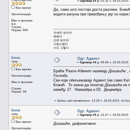
«
Одговор #3 у:
02.32 ч. 18.03.2015.
Ван мреже
Да, само што постоји доста разлике. Божи
водити рачуна при превођењу јер се корис
Организација:
_
Име и презиме:
s.z.
Струка:
_
Поруке: 900
자세히 보아야
예쁘다
오래 보아야
사랑스럽다
너도 그렇다
bova
Одг: Адвент
члан
«
Одговор #4 у:
09.09 ч. 18.03.2015.
Ван мреже
Браћа 'Рвати
Адвент
називају
Дошашће
,
Господа
.
Организација:
Сви који обиљежавају Адвент (не само Ка
Име и презиме:
Божић. То значи да почетак
Дошашћа
не 
Струка:
између 27. Новембра и 03. Децембра.
Поруке: 58
«
Задњи пут промењено: 13.28 ч. 18.03.2015. од bo
bova
Одг: Адвент
члан
«
Одговор #5 у:
13.27 ч. 18.03.2015.
Ван мреже
Дошашће, дефинитивно.
Организација: