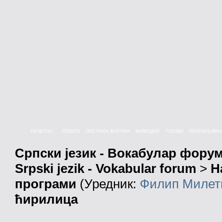
ПОЧЕТНА
ПОМОЋ
ПРЕТРАГА ФОРУМА
КАЛЕНДАР
ТАГОВИ
ПРИЈАВЉИВА
Српски језик - Вокабулар фору
Srpski jezik - Vokabular forum
>
Н
програми
(Уредник:
Филип Милет
ћирилица