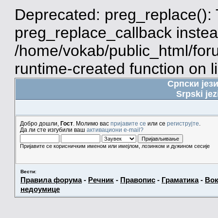
Deprecated: preg_replace(): 
preg_replace_callback instea
/home/vokab/public_html/for
runtime-created function on l
Српски јез
Srpski jez
Добро дошли,
Гост
. Молимо вас
пријавите се
или се
региструјте
.
Да ли сте изгубили ваш
активациони e-mail?
Пријавите се корисничким именом или имејлом, лозинком и дужином сесије
Вести
:
Правила форума
-
Речник
-
Правопис
-
Граматика
-
Вок
недоумице