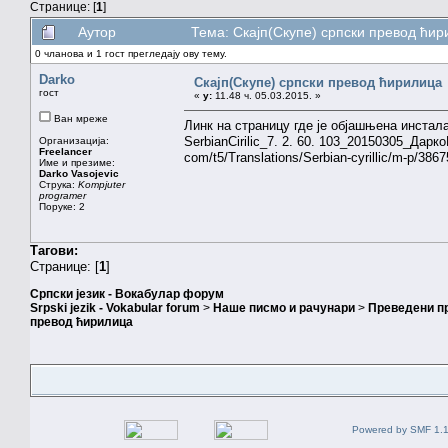
Странице: [
1
]
Аутор
Тема: Скајп(Скупе) српски превод ћи
0 чланова и 1 гост прегледају ову тему.
Darko
Скајп(Скупе) српски превод ћирилица
гост
«
у:
11.48 ч. 05.03.2015. »
Ван мреже
Линк на страницу где је објашњена инсталац
SerbianCirilic_7. 2. 60. 103_20150305_Дарк
Организација:
Freelancer
com/t5/Translations/Serbian-cyrillic/m-p/
Име и презиме:
Darko Vasojevic
Струка:
Kompjuter
programer
Поруке: 2
Тагови:
Странице: [
1
]
Српски језик - Вокабулар форум
Srpski jezik - Vokabular forum
>
Наше писмо и рачунари
>
Преведени п
превод ћирилица
Powered by SMF 1.