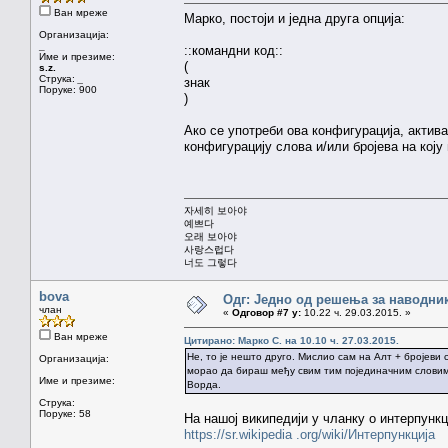
Ван мреже
Марко, постоји и једна друга опција:
Организација:
_
::командни код::
Име и презиме:
(
s.z.
Струка:
_
знак
Поруке: 900
)
Ако се употреби ова конфигурација, актива
конфигурацију слова и/или бројева на коју
자세히 보아야
예쁘다
오래 보아야
사랑스럽다
너도 그렇다
bova
Одг: Једно од решења за наводник
члан
«
Одговор #7 у:
10.22 ч. 29.03.2015. »
Ван мреже
Цитирано: Марко С. на 10.10 ч. 27.03.2015.
Не, то је нешто друго. Мислио сам на Алт + бројеви 
Организација:
морао да бираш међу свим тим појединачним словима.
Име и презиме:
Ворда.
Струка:
Поруке: 58
На нашој википедији у чланку о интерпунк
https://sr.wikipedia .org/wiki/Интерпункција