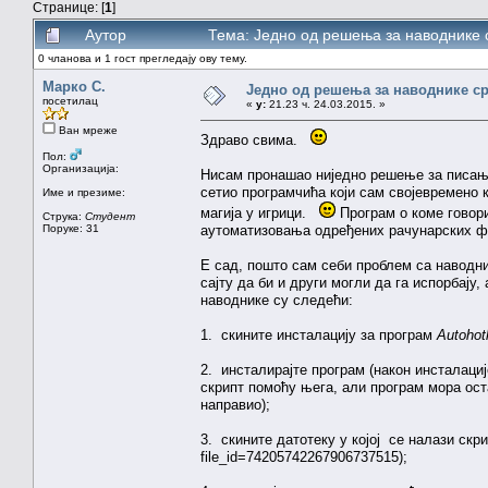
Странице: [
1
]
Аутор
Тема: Једно од решења за наводнике 
0 чланова и 1 гост прегледају ову тему.
Марко С.
Једно од решења за наводнике ср
посетилац
«
у:
21.23 ч. 24.03.2015. »
Ван мреже
Здраво свима.
Пол:
Организација:
Нисам пронашао ниједно решење за писање
сетио програмчића који сам својевремено
Име и презиме:
магија у игрици.
Програм о коме говор
Струка:
Студент
Поруке: 31
аутоматизовања одређених рачунарских фун
Е сад, пошто сам себи проблем са наводн
сајту да би и други могли да га испорбају,
наводнике су следећи:
1. скините инсталацију за програм
Autohot
2. инсталирајте програм (након инсталациј
скрипт помоћу њега, али програм мора ост
направио);
3. скините датотеку у којој се налази скр
file_id=74205742267906737515);