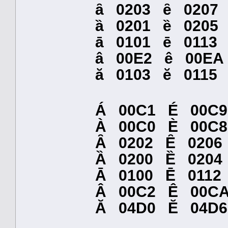
ȃ 0203 ȇ 0207
ȁ 0201 ȅ 0205
ā 0101 ē 011
â 00E2 ê 00E
ă 0103 ĕ 011
Á 00C1 É 00C
À 00C0 È 00C8
Ȃ 0202 Ȇ 0206
Ȁ 0200 Ȅ 0204
Ā 0100 Ē 011
Â 00C2 Ê 00C
Ӑ 04D0 Ӗ 04D