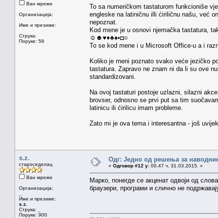
Ван мреже
To sa numeričkom tastaturom funkcioniše vje
engleske na latiničnu illi ćiriličnu našu, već 
Организација:
nepoznat.
Име и презиме:
Kod mene je u osnovi njemačka tastatura, t
Струка:
☺☻♥♦♣♠•◘○
Поруке: 58
To se kod mene i u Microsoft Office-u a i razn
Koliko je meni poznato svako veće jezičko pod
tastatura. Zapravo ne znam ni da li su ove nu
standardizovani.
Na ovoj tastaturi postoje uzlazni, silazni akce
brovser, odnosno se prvi put sa tim suočava
latinicu ili ćirilicu imam probleme.
Zato mi je ova tema i interesantna - još uvij
s.z.
Одг: Једно од решења за наводник
староседелац
«
Одговор #12 у:
00.47 ч. 31.03.2015. »
Ван мреже
Марко, понегде се акценат одвоји од слова
браузери, програми и слично не подржавај
Организација:
_
Име и презиме:
s.z.
Струка:
_
Поруке: 900