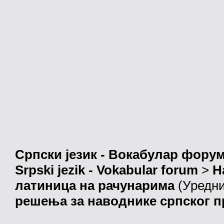
Српски језик - Вокабулар фору
Srpski jezik - Vokabular forum
>
Н
латиница на рачунарима
(Уредн
решења за наводнике српског п