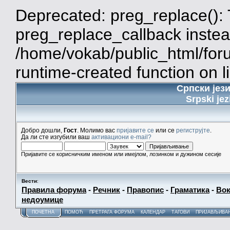
Deprecated: preg_replace(): 
preg_replace_callback instea
/home/vokab/public_html/for
runtime-created function on l
Српски јез
Srpski jez
Добро дошли,
Гост
. Молимо вас
пријавите се
или се
региструјте
.
Да ли сте изгубили ваш
активациони e-mail?
Пријавите се корисничким именом или имејлом, лозинком и дужином сесије
Вести
:
Правила форума
-
Речник
-
Правопис
-
Граматика
-
Вок
недоумице
ПОЧЕТНА
ПОМОЋ
ПРЕТРАГА ФОРУМА
КАЛЕНДАР
ТАГОВИ
ПРИЈАВЉИВА