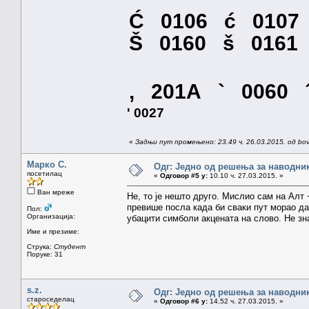
Ć 0106 ć 0107
Š 0160 š 01
‚ 201A ` 0060 
' 0027
«
Задњи пут промењено: 23.49 ч. 26.03.2015. од bo
Марко С.
Одг: Једно од решења за наводник
посетилац
«
Одговор #5 у:
10.10 ч. 27.03.2015. »
Ван мреже
Не, то је нешто друго. Мислио сам на Алт 
превише посла када би сваки пут морао да
Пол:
Организација:
убацити симболи акцената на слово. Не зна
Име и презиме:
Струка:
Студент
Поруке: 31
s.z.
Одг: Једно од решења за наводник
староседелац
«
Одговор #6 у:
14.52 ч. 27.03.2015. »