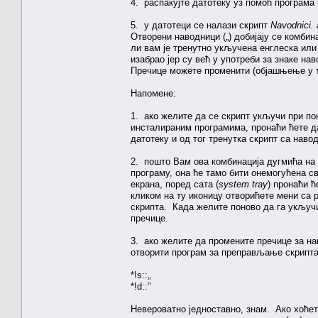
4. распакујте датотеку уз помоћ програма
5. у датотеци се налази скрипт
Navodnici.
Отворени наводници („) добијају се комбин
ли вам је тренутно укључена енглеска или
изабрао јер су већ у употреби за знаке на
Пречице можете променити (објашњење у т
Напомене:
1. ако желите да се скрипт укључи при п
инсталираним програмима, пронаћи ћете 
датотеку и од тог тренутка скрипт са нав
2. пошто Вам ова комбинација дугмића на
програму, она ће тамо бити онемогућена св
екрана, поред сата (
system tray
) пронаћи 
кликом на ту иконицу отворићете мени са р
скрипта. Када желите поново да га укључи
пречице.
3. ако желите да промените пречице за на
отворити програм за преправљање скрипта
*!s::„
*!d::”
Невероватно једноставно, знам. Ако хоћет