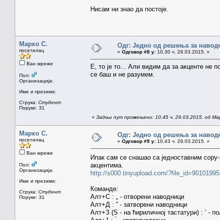
Нисам ни знао да постоје.
Марко С.
Одг: Једно од решења за навод
посетилац
«
Одговор #8 у:
10.30 ч. 29.03.2015. »
Ван мреже
Е, то је то... Али видим да за акценте не 
се баш и не разумем.
Пол:
Организација:
Име и презиме:
Струка:
Студент
Поруке: 31
«
Задњи пут промењено: 10.45 ч. 29.03.2015. од Ма
Марко С.
Одг: Једно од решења за навод
посетилац
«
Одговор #9 у:
10.43 ч. 29.03.2015. »
Ван мреже
Ипак сам се снашао са једноставним copy
акцентима.
Пол:
Организација:
http://s000.tinyupload.com/?file_id=901019
Име и презиме:
Команде:
Струка:
Студент
Алт+С : „ - отворени наводници
Поруке: 31
Алт+Д : ” - затворени наводници
Алт+З (Ѕ - на ћириличној тастатури) : ’ - 