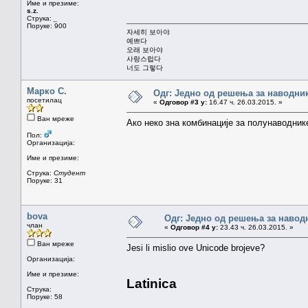
Име и презиме:
s.z.
Струка:
_
Поруке: 900
자세히 보아야
예쁘다
오래 보아야
사랑스럽다
너도 그렇다
Марко С.
Одг: Једно од решења за наводник
посетилац
«
Одговор #3 у:
16.47 ч. 26.03.2015. »
Ван мреже
Ако неко зна комбинације за полунаводник
Пол:
Организација:
Име и презиме:
Струка:
Студент
Поруке: 31
bova
Одг: Једно од решења за навод
члан
«
Одговор #4 у:
23.43 ч. 26.03.2015. »
Ван мреже
Jesi li mislio ove Unicode brojeve?
Организација:
Име и презиме:
Latinica
Струка:
Поруке: 58