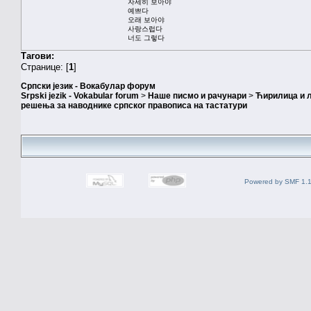
자세히 보아야
예쁘다
오래 보아야
사랑스럽다
너도 그렇다
Тагови:
Странице: [
1
]
Српски језик - Вокабулар форум
Srpski jezik - Vokabular forum
>
Наше писмо и рачунари
>
Ћирилица и 
решења за наводнике српског правописа на тастатури
Powered by SMF 1.