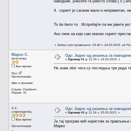
наводник, унесите га уместо слова [ s ] или 
4. скрипт је сасвим мали и неприметан, не
То би било то. Испробајте па ми јавите је
Ако линк на који сам окачио скрипт прест
«
Задњи пут промењено: 23.40 ч. 24.03.2015. од Pe
Марко С.
Одг: Једно од решења за наводник
посетилац
«
Одговор #1 у:
21.26 ч. 24.03.2015. »
Ван мреже
Не знам због чега су последња три реда т
Пол:
Организација:
Име и презиме:
Струка:
Студент
Поруке: 31
s.z.
Одг: Једно од решења за наводник
староседелац
«
Одговор #2 у:
11.16 ч. 25.03.2015. »
Ван мреже
Ја тај програм већ користим за прављење 
Марко
Организација:
_