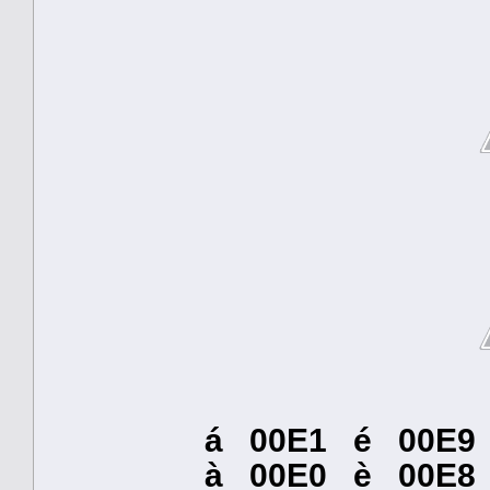
á 00E1 é 00E9 
à 00E0 è 00E8 