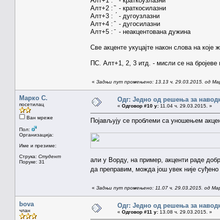
Алт+1 : ̀ - краткоузлазни
Алт+2 : ̏ - краткосилазни
Алт+3 : ́ - дугоузлазни
Алт+4 : ̑ - дугосилазни
Алт+5 : ̄ - неакцентована дужина
Све акценте укуцајте након слова на које 
ПС. Алт+1, 2, 3 итд. - мисли се на бројеве
«
Задњи пут промењено: 13.13 ч. 29.03.2015. од Ма
Марко С.
Одг: Једно од решења за навод
посетилац
«
Одговор #10 у:
11.04 ч. 29.03.2015. »
Ван мреже
Појављују се проблеми са уношењем акцен
Пол:
Организација:
Име и презиме:
Струка:
Студент
али у Ворду, на пример, акценти раде добр
Поруке: 31
да преправим, можда још увек није суђен
«
Задњи пут промењено: 11.07 ч. 29.03.2015. од Ма
bova
Одг: Једно од решења за навод
члан
«
Одговор #11 у:
13.08 ч. 29.03.2015. »