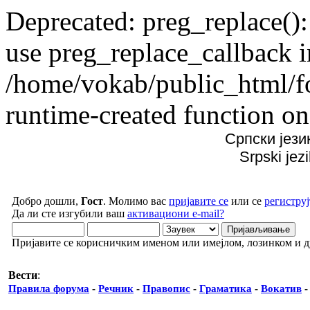
Deprecated: preg_replace():
use preg_replace_callback i
/home/vokab/public_html/f
runtime-created function on
Српски јези
Srpski jez
Добро дошли,
Гост
. Молимо вас
пријавите се
или се
региструј
Да ли сте изгубили ваш
активациони e-mail?
Пријавите се корисничким именом или имејлом, лозинком и 
Вести
:
Правила форума
-
Речник
-
Правопис
-
Граматика
-
Вокатив