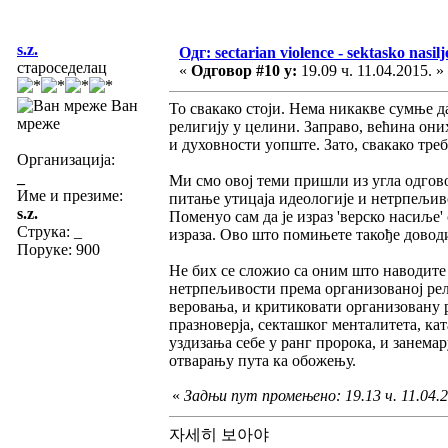
s.z.
Одг: sectarian violence - sektasko nasilj
староседелац
«
Одговор #10 у:
19.09 ч. 11.04.2015. »
Ван
То свакако стоји. Нема никакве сумње да
мреже
религију у целини. Заправо, већина оних
и духовности уопште. Зато, свакако тре
Организација:
_
Ми смо овој теми пришли из угла одгово
Име и презиме:
питање утицаја идеологије и нетрпељивос
s.z.
Поменуо сам да је израз 'верско насиље
Струка:
_
израза. Ово што помињете такође доводи
Поруке: 900
Не бих се сложио са оним што наводите 
нетрпељивости према организованој рел
веровања, и критиковати организовану 
празноверја, секташког менталитета, к
уздизања себе у ранг пророка, и занема
отварању пута ка обожењу.
«
Задњи пут промењено: 19.13 ч. 11.04.20
자세히 보아야