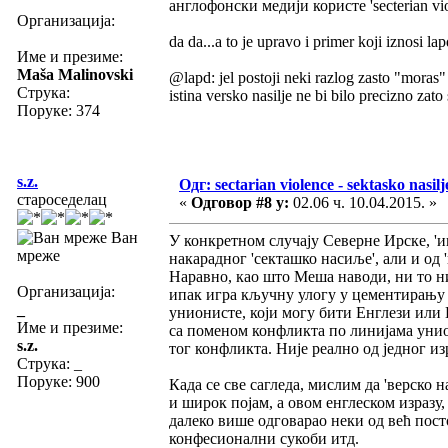
англофонски медији користе 'secterian vio
Организација:
da da...a to je upravo i primer koji iznosi la
Име и презиме:
Maša Malinovski
@lapd: jel postoji neki razlog zasto "moras" d
Струка:
istina versko nasilje ne bi bilo precizno zato
Поруке: 374
s.z.
Одг: sectarian violence - sektasko nasilj
староседелац
«
Одговор #8 у:
02.06 ч. 10.04.2015. »
Ван
У конкретном случају Северне Ирске, '
мреже
накарадног 'секташко насиље', али и од '
Наравно, као што Меша наводи, ни то ни
Организација:
ипак игра кључну улогу у цементирању и
_
унионисте, који могу бити Енглези или 
Име и презиме:
са поменом конфликта по линијама уни
s.z.
тог конфликта. Није реално од једног из
Струка:
_
Поруке: 900
Када се све сагледа, мислим да 'верско н
и широк појам, а овом енглеском изразу
далеко више одговарао неки од већ пост
конфесионални сукоби итд.