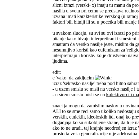
slicni izrazi (verski- x) imaju tu manu da p
nasilja u svetu pri cemu se predstava realnos
izvana imati karakteristike verskog (u ratnoj
faktori bili bitniji ili su u pocetku bili manje b
u svakom slucaju, su svi su ovi izrazi po pri
pitanje kako bivaju interpretirani i smesten
smatram da versko nasilje jeste, mislim da ga 
nesumnjivo koristi kao eufemizam za 'religio
interpretiraju i koriste. ko je drustveno nai
ljudima.
edit:
e 'vako, da zakljucim
:
izraz 'sektasko nasilje' treba pod hitno sahra
- u uzem smislu se misli na versko nasilje i t
- u sirem smislu misli se na
kolektivno ili m
znaci ja mogu da zamislim naslov u novinama
ALI to se sme reci samo ukoliko nedostaju sa
verskih, etnickih, ideoloskih itd. onaj ko pre
dogadjaja ko su sukobljene strane, da li je n
ako to ne uradi, taj krajnje neodredjen izra
prosto ta vrsta generalizacije nije adekvat