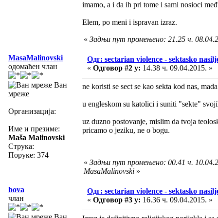
imamo, a i da ih pri tome i sami nosioci među
Elem, po meni i ispravan izraz.
«
Задњи пут промењено: 21.25 ч. 08.04.2
MasaMalinovski
Одг: sectarian violence - sektasko nasilj
одомаћен члан
«
Одговор #2 у:
14.38 ч. 09.04.2015. »
Ван
ne koristi se sect se kao sekta kod nas, mada
мреже
u engleskom su katolici i suniti "sekte" svoji
Организација:
uz duzno postovanje, mislim da tvoja teolos
Име и презиме:
pricamo o jeziku, ne o bogu.
Maša Malinovski
Струка:
Поруке: 374
«
Задњи пут промењено: 00.41 ч. 10.04.2
MasaMalinovski
»
bova
Одг: sectarian violence - sektasko nasilj
члан
«
Одговор #3 у:
16.36 ч. 09.04.2015. »
Ван