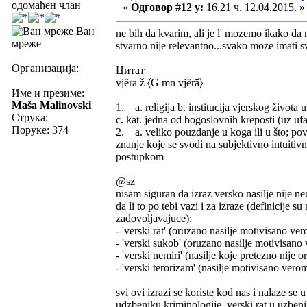
одомаћен члан
«
Одговор #12 у:
16.21 ч. 12.04.2015. »
Ван
ne bih da kvarim, ali je l' mozemo ikako da
мреже
stvarno nije relevantno...svako moze imati s
Организација:
Цитат
vjȅra ž 〈G mn vjȇrā〉
Име и презиме:
Maša Malinovski
1. a. religija b. institucija vjerskog života
Струка:
c. kat. jedna od bogoslovnih kreposti (uz ufa
Поруке: 374
2. a. veliko pouzdanje u koga ili u što; povje
znanje koje se svodi na subjektivno intuitiv
postupkom
@sz
nisam siguran da izraz versko nasilje nije ne
da li to po tebi vazi i za izraze (definicije
zadovoljavajuce):
- 'verski rat' (oruzano nasilje motivisano ver
- 'verski sukob' (oruzano nasilje motivisano v
- 'verski nemiri' (nasilje koje pretezno nije
- 'verski terorizam' (nasilje motivisano vero
svi ovi izrazi se koriste kod nas i nalaze se 
udzbeniku kriminologije, verski rat u uzbeniku