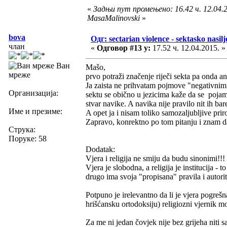
«
Задњи пут промењено: 16.42 ч. 12.04.2
MasaMalinovski
»
bova
Одг: sectarian violence - sektasko nasilj
члан
«
Одговор #13 у:
17.52 ч. 12.04.2015. »
Ван
Mašo,
мреже
prvo potraži značenje riječi sekta pa onda ana
Ja zaista ne prihvatam pojmove "negativnim" i
Организација:
sektu se obično u jezicima kaže da se pojam
stvar navike. A navika nije pravilo nit ih ba
Име и презиме:
A opet ja i nisam toliko samozaljubljive pri
Zapravo, konrektno po tom pitanju i znam da 
Струка:
Поруке: 58
Dodatak:
Vjera i religija ne smiju da budu sinonimi!!!
Vjera je slobodna, a religija je institucija -
drugo ima svoja "propisana" pravila i autori
Potpuno je irelevantno da li je vjera pogrešn
hrišćansku ortodoksiju) religiozni vjernik mo
Za me ni jedan čovjek nije bez grijeha niti 