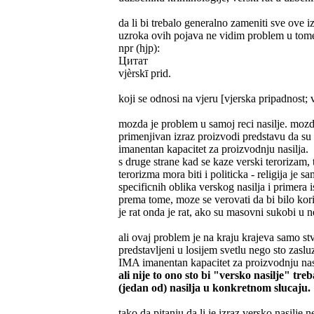
da li bi trebalo generalno zameniti sve ove 
uzroka ovih pojava ne vidim problem u tome
npr (hjp):
Цитат
vjèrskī prid.
koji se odnosi na vjeru [vjerska pripadnost; 
mozda je problem u samoj reci nasilje. mozda
primenjivan izraz proizvodi predstavu da su
imanentan kapacitet za proizvodnju nasilja.
s druge strane kad se kaze verski terorizam, t
terorizma mora biti i politicka - religija je 
specificnih oblika verskog nasilja i primera ist
prema tome, moze se verovati da bi bilo kor
je rat onda je rat, ako su masovni sukobi u 
ali ovaj problem je na kraju krajeva samo stva
predstavljeni u losijem svetlu nego sto zasl
IMA imanentan kapacitet za proizvodnju nasil
ali nije to ono sto bi "versko nasilje" tre
(jedan od) nasilja u konkretnom slucaju.
tako da pitanju da li je izraz versko nasilje n