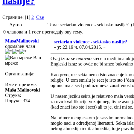
nasilje?
Странице: [
1
]
2
Све
Аутор
Тема: sectarian violence - sektasko nasilje
0 чланова и 1 гост прегледају ову тему.
MasaMalinovski
sectarian violence - sektasko nasilje?
одомаћен члан
«
у:
22.19 ч. 07.04.2015. »
Ван
Ovaj izraz se
redovno
srece u medijima ukljuc
мреже
Engleski izraz se ovde ne bi smeo bukvalno 
Организација:
Kao prvo, rec sekta nema isto znacenje kao 
religije. U tom smislu je sect je isto sto 
Име и презиме:
ograncima a sect podrazumeva zaostrenost 
Maša Malinovski
Струка:
U nasem jeziku sekta je relativno mala versk
Поруке: 374
za ovu kvalifikaciju vezuju negativne asocijac
(kad znaci isto sto i sect) ali to je, cini mi s
Na primer u engleskom je sasvim normalno re
moglo naci u odredjenoj literaturi. Sekta is
nekog ahmediju /edit: ahmedita, to je pravil