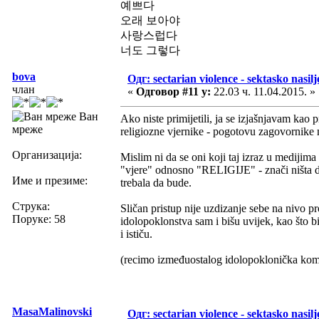
예쁘다
오래 보아야
사랑스럽다
너도 그렇다
bova
Одг: sectarian violence - sektasko nasilj
члан
«
Одговор #11 у:
22.03 ч. 11.04.2015. »
Ван
Ako niste primijetili, ja se izjašnjavam kao 
мреже
religiozne vjernike - pogotovu zagovornike m
Организација:
Mislim ni da se oni koji taj izraz u medijima
"vjere" odnosno "RELIGIJE" - znači ništa drug
Име и презиме:
trebala da bude.
Струка:
Sličan pristup nije uzdizanje sebe na nivo p
Поруке: 58
idolopoklonstva sam i bišu uvijek, kao što 
i ističu.
(recimo izmeđuostalog idolopoklonička komuni
MasaMalinovski
Одг: sectarian violence - sektasko nasilj