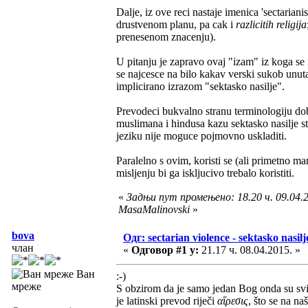
Dalje, iz ove reci nastaje imenica 'sectaria
drustvenom planu, pa cak i
razlicitih religija
prenesenom znacenju).
U pitanju je zapravo ovaj "izam" iz koga se i
se najcesce na bilo kakav verski sukob unutar 
implicirano izrazom "sektasko nasilje".
Prevodeci bukvalno stranu terminologiju dobi
muslimana i hindusa kazu sektasko nasilje st
jeziku nije moguce pojmovno uskladiti.
Paralelno s ovim, koristi se (ali primetno ma
misljenju bi ga iskljucivo trebalo koristiti.
«
Задњи пут промењено: 18.20 ч. 09.04.2
MasaMalinovski
»
bova
Одг: sectarian violence - sektasko nasilj
члан
«
Одговор #1 у:
21.17 ч. 08.04.2015. »
Ван
:-)
мреже
S obzirom da je samo jedan Bog onda su svi r
je latinski prevod riječi
αἵρεσις
, što se na na