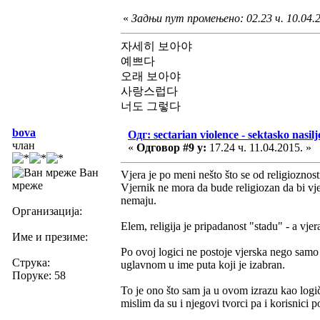
«
Задњи пут промењено: 02.23 ч. 10.04.20
자세히 보아야
예쁘다
오래 보아야
사랑스럽다
너도 그렇다
bova
Одг: sectarian violence - sektasko nasilj
члан
«
Одговор #9 у:
17.24 ч. 11.04.2015. »
Ван
Vjera je po meni nešto što se od religioznosti
мреже
Vjernik ne mora da bude religiozan da bi vje
nemaju.
Организација:
Elem, religija je pripadanost "stadu" - a vjer
Име и презиме:
Po ovoj logici ne postoje vjerska nego samo 
Струка:
uglavnom u ime puta koji je izabran.
Поруке: 58
To je ono što sam ja u ovom izrazu kao logi
mislim da su i njegovi tvorci pa i korisnici p