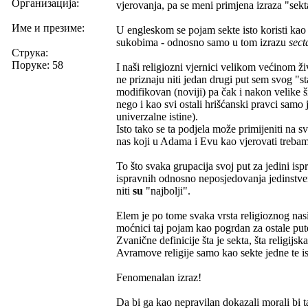
Организација:
vjerovanja, pa se meni primjena izraza "sekt
Име и презиме:
U engleskom se pojam sekte isto koristi kao 
sukobima - odnosno samo u tom izrazu
sect
Струка:
Поруке: 58
I naši religiozni vjernici velikom većinom ž
ne priznaju niti jedan drugi put sem svog "st
modifikovan (noviji) pa čak i nakon velike š
nego i kao svi ostali hrišćanski pravci samo j
univerzalne istine).
Isto tako se ta podjela može primijeniti na s
nas koji u Adama i Evu kao vjerovati trebamo,
To što svaka grupacija svoj put za jedini isp
ispravnih odnosno neposjedovanja jedinstven
niti
su
"najbolji".
Elem je po tome svaka vrsta religioznog nasi
moćnici taj pojam kao pogrdan za ostale put
Zvanične definicije šta je sekta, šta religijsk
Avramove religije samo kao sekte jedne te i
Fenomenalan izraz!
Da bi ga kao nepravilan dokazali morali bi ta