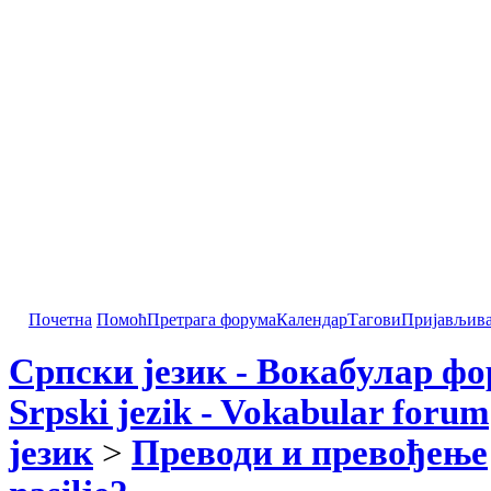
Почетна
Помоћ
Претрага форума
Календар
Тагови
Пријављив
Српски језик - Вокабулар ф
Srpski jezik - Vokabular forum
језик
>
Преводи и превођење