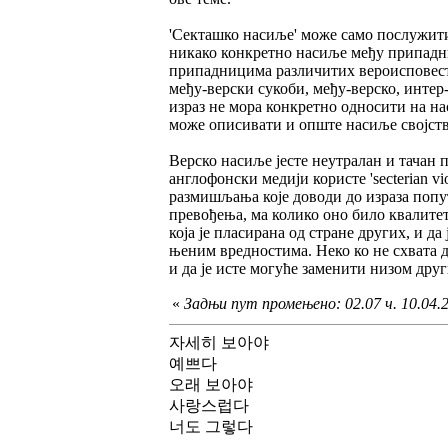
'Секташко насиље' може само послужити
никако конкретно насиље међу припадни
припадницима различитих вероисповести
међу-верски сукоби, међу-верско, интер
израз не мора конкретно односити на на
може описивати и опште насиље својств
Верско насиље јесте неутралан и тачан п
англофонски медији користе 'secterian v
размишљања које доводи до израза попут 
превођења, ма колико оно било квалитет
која је пласирана од стране других, и да 
њеним вредностима. Неко ко не схвата д
и да је исте могуће заменити низом дру
«
Задњи пут промењено: 02.07 ч. 10.04.20
자세히 보아야
예쁘다
오래 보아야
사랑스럽다
너도 그렇다