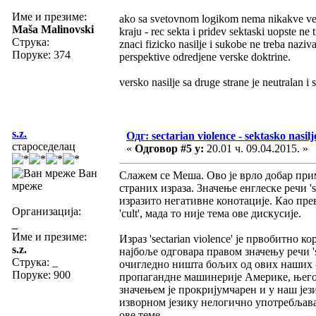
Име и презиме:
ako sa svetovnom logikom nema nikakve vez
Maša Malinovski
kraju - rec sekta i pridev sektaski uopste ne
Струка:
znaci fizicko nasilje i sukobe ne treba nazi
Поруке: 374
perspektive odredjene verske doktrine.
versko nasilje sa druge strane je neutralan i 
s.z.
Одг: sectarian violence - sektasko nasilj
староседелац
«
Одговор #5 у:
20.01 ч. 09.04.2015. »
Ван
Слажем се Меша. Ово је врло добар при
мреже
страних израза. Значење енглеске речи 'ѕ
изразито негативне конотације. Као прев
Организација:
'cult', мада то није тема ове дискусије.
_
Име и презиме:
Израз 'sectarian violence' је првобитно
s.z.
најбоље одговара правом значењу речи 'se
Струка:
_
очигледно ништа бољих од ових наших -,
Поруке: 900
пропагандне машинерије Америке, његов
значењем је прокријумчарен и у наш јези
изворном језику нелогично употребљаван
ове теме.