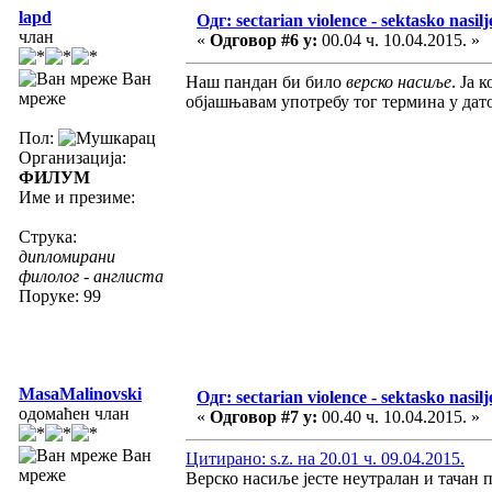
lapd
Одг: sectarian violence - sektasko nasilj
члан
«
Одговор #6 у:
00.04 ч. 10.04.2015. »
Ван
Наш пандан би било
верско насиље
. Ја
мреже
објашњавам употребу тог термина у дато
Пол:
Организација:
ФИЛУМ
Име и презиме:
Струка:
дипломирани
филолог - англиста
Поруке: 99
MasaMalinovski
Одг: sectarian violence - sektasko nasilj
одомаћен члан
«
Одговор #7 у:
00.40 ч. 10.04.2015. »
Ван
Цитирано: s.z. на 20.01 ч. 09.04.2015.
мреже
Верско насиље јесте неутралан и тачан п