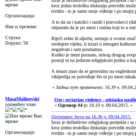
Izraz je definitivno religijskog porijekla i
мреже
kroz jednu teološku diskusiju potvrditi može.
tvrdim - to je samo moje viđenje i po mojoj p
Организација:
A to da su i katolici i suniti i pravoslavci (da
Име и презиме:
objasnim da je po meni i onima koji to u to
Струка:
Riječi
sekta
ili
αἵρεσις
nemaju u svome znače
Поруке: 58
srednjem vijeku, ti izrazi u mnogim kultura
negativan i sam posmatrao.
Koliko je meni poznato, nekog drugog svepri
postoji ni na jednom religijskom jeziku u ko
A nisam znao da se generalno na englesk
vikipedija ne potvrđuje što ni po meni nikaka
«
Задњи пут промењено: 16.39 ч. 09.04.2
MasaMalinovski
Одг: sectarian violence - sektasko nasilj
одомаћен члан
«
Одговор #4 у:
18.19 ч. 09.04.2015. »
Ван
Цитирано: bova на 16.36 ч. 09.04.2015.
мреже
Izraz je definitivno religijskog porijekla i
kroz jednu teološku diskusiju potvrditi može.
Организација:
tvrdim - to je samo moje viđenje i po mojoj p