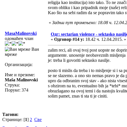
religija kao institucija) isto tako. To ne zn
svom obliku i kao pripadnik moje (naše) rel
Kao što na sebi radim da se popravim tako ra
«
Задњи пут промењено: 18.08 ч. 12.04.2
MasaMalinovski
Одг: sectarian violence - sektasko nasilj
одомаћен члан
«
Одговор #14 у:
18.42 ч. 12.04.2015. »
Ван
zalim reci, ali ovaj tvoj post uopste ne dopri
мреже
argumente. unosenje neobaveznih misljenja 
je: treba li govoriti sektasko nasilje.
Организација:
posto ti mislis da treba i to misljenje si i sa
Име и презиме:
se ne slazemo. a ono sto nemas pravo je da p
Maša Malinovski
upro da odbranim svoj stav - ako nista visest
Струка:
s obzirom na to, eventualno bih ja *tebi* mo
Поруке: 374
obrazlagano na ovoj temi i da nastojis kvalit
solim pamet, znas ti sta ti je ciniti.
Тагови:
Странице: [
1
]
2
Све