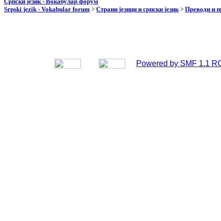
Српски језик - Вокабулар форум
Srpski jezik - Vokabular forum
>
Страни језици и српски језик
>
Преводи и 
Powered by SMF 1.1 R