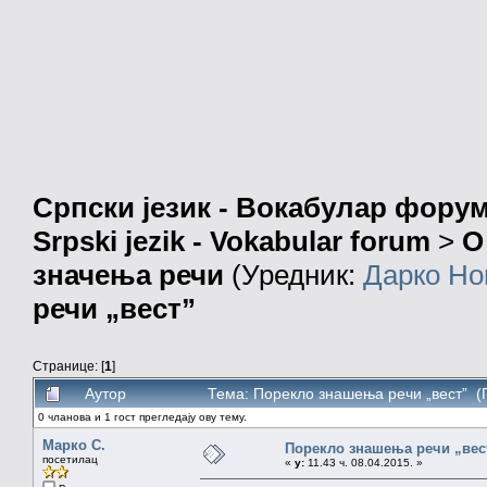
Српски језик - Вокабулар фору
Srpski jezik - Vokabular forum
>
О
значења речи
(Уредник:
Дарко Но
речи „вест”
Странице: [
1
]
Аутор
Тема: Порекло знашења речи „вест” (
0 чланова и 1 гост прегледају ову тему.
Марко С.
Порекло знашења речи „вес
посетилац
«
у:
11.43 ч. 08.04.2015. »