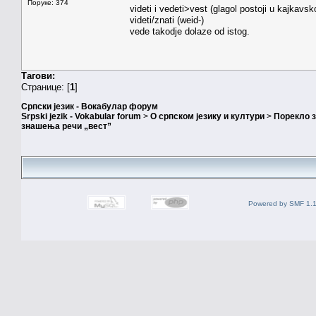
Поруке: 374
videti i vedeti>vest (glagol postoji u kajkav
videti/znati (weid-)
vede takodje dolaze od istog.
Тагови:
Странице: [
1
]
Српски језик - Вокабулар форум
Srpski jezik - Vokabular forum
>
О српском језику и култури
>
Порекло 
знашења речи „вест”
Powered by SMF 1.