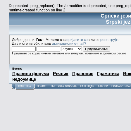
Deprecated: preg_replace(): The /e modifier is deprecated, use preg_re
runtime-created function on line 2
Српски јез
Srpski jez
Добро дошли,
Гост
. Молимо вас
пријавите се
или се
региструјте
.
Да ли сте изгубили ваш
активациони e-mail?
Пријавите се корисничким именом или имејлом, лозинком и дужином сесије
Вести
:
Правила форума
-
Речник
-
Правопис
-
Граматика
-
Вок
недоумице
ПОЧЕТНА
ПОМОЋ
ПРЕТРАГА ФОРУМА
КАЛЕНДАР
ТАГОВИ
ПРИЈАВЉИВА