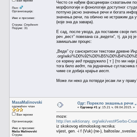
Ван мреже
Често се нађем фасциниран схватањем пор
морфологије и фонологије доступног студент
Пол:
Организација:
потпуно јасно значење речи и богата инфор
значења речи, па обично не истражим да у
Име и презиме:
(које зна да завара).
Струка:
Студент
Поруке: 31
Е сад, после увода, да поставим своје пит
реч „вест” повезана са „видети”, тј. да јој 
замишљам процес:
„Веде” су санскритски текстови древне Инд
.org/wiki/%D0%92%D0%B5%D0%B4%D0%B5) пи
се корену
вед
придружило [ т ] (то ми није
тога било
ведт
, па једначење сугласника 
чиме се добија крајње
вест
.
Може ли неко да потврди јесам ли у праву
MasaMalinovski
Одг: Порекло знашења речи „
одомаћен члан
«
Одговор #1 у:
15.21 ч. 09.04.2015. »
Ван мреже
moze:
http://en.wiktionary. org/wiki/vest#Serbo-Croa
Организација:
iz skokovog etimoloskog recnika:
Име и презиме:
vijest, gen. -i f (Vuk) (ne-), baltoslav.,sveslav
Maša Malinovski
Струка: