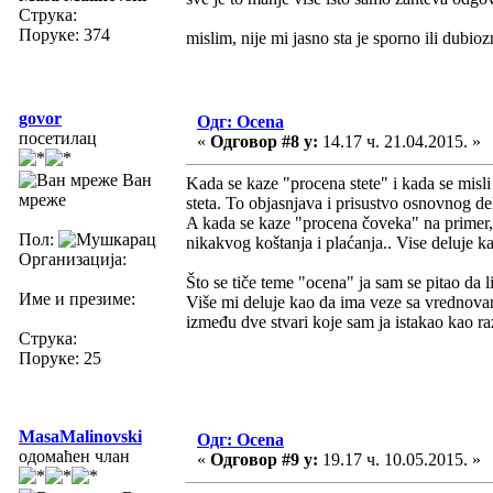
Струка:
Поруке: 374
mislim, nije mi jasno sta je sporno ili dubio
govor
Одг: Ocena
посетилац
«
Одговор #8 у:
14.17 ч. 21.04.2015. »
Ван
Kada se kaze "procena stete" i kada se misli 
мреже
steta. To objasnjava i prisustvo osnovnog del
A kada se kaze "procena čoveka" na primer,
Пол:
nikakvog koštanja i plaćanja.. Vise deluje k
Организација:
Što se tiče teme "ocena" ja sam se pitao da l
Име и презиме:
Više mi deluje kao da ima veze sa vrednovanj
između dve stvari koje sam ja istakao kao raz
Струка:
Поруке: 25
MasaMalinovski
Одг: Ocena
одомаћен члан
«
Одговор #9 у:
19.17 ч. 10.05.2015. »