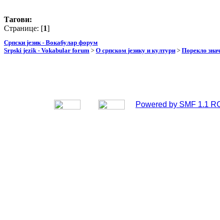
Тагови:
Странице: [
1
]
Српски језик - Вокабулар форум
Srpski jezik - Vokabular forum
>
О српском језику и култури
>
Порекло зна
Powered by SMF 1.1 R