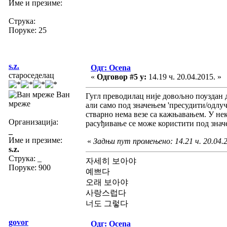
Име и презиме:
Струка:
Поруке: 25
s.z.
Одг: Ocena
староседелац
«
Одговор #5 у:
14.19 ч. 20.04.2015. »
Ван
Гугл преводилац није довољно поуздан да
мреже
али само под значењем 'пресудити/одлуч
стварно нема везе са кажњавањем. У нек
Организација:
расуђивање се може користити под знач
_
Име и презиме:
«
Задњи пут промењено: 14.21 ч. 20.04.20
s.z.
Струка:
_
자세히 보아야
Поруке: 900
예쁘다
오래 보아야
사랑스럽다
너도 그렇다
govor
Одг: Ocena