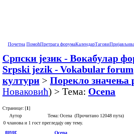
Почетна
Помоћ
Претрага форума
Календар
Тагови
Пријављив
Српски језик - Вокабулар ф
Srpski jezik - Vokabular forum
култури
>
Порекло значења 
Новаковић
) > Тема:
Ocena
Странице: [
1
]
Аутор
Тема: Ocena (Прочитано 12048 пута)
0 чланова и 1 гост прегледају ову тему.
govor
Ocena