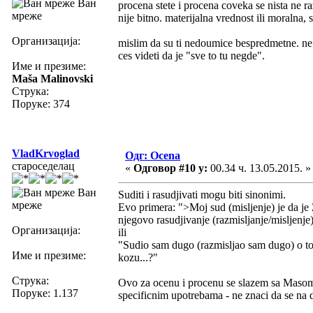
Ван
procena stete i procena coveka se nista ne ra
мреже
nije bitno. materijalna vrednost ili moralna, s
Организација:
mislim da su ti nedoumice bespredmetne. ne 
ces videti da je "sve to tu negde".
Име и презиме:
Maša Malinovski
Струка:
Поруке: 374
VladKrvoglad
Одг: Ocena
староседелац
«
Одговор #10 у:
00.34 ч. 13.05.2015. »
Ван
Suditi i rasudjivati mogu biti sinonimi.
мреже
Evo primera: ">Moj sud (misljenje) je da je
njegovo rasudjivanje (razmisljanje/misljenje
Организација:
ili
"Sudio sam dugo (razmisljao sam dugo) o tome
Име и презиме:
kozu...?"
Струка:
Ovo za ocenu i procenu se slazem sa Masom: c
Поруке: 1.137
specificnim upotrebama - ne znaci da se na 