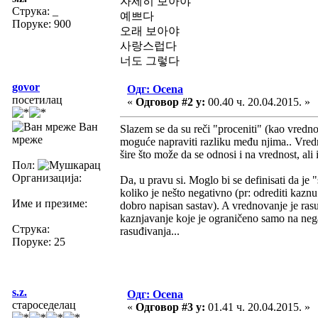
자세히 보아야
Струка:
_
예쁘다
Поруке: 900
오래 보아야
사랑스럽다
너도 그렇다
govor
Одг: Ocena
посетилац
«
Одговор #2 у:
00.40 ч. 20.04.2015. »
Ван
Slazem se da su reči "proceniti" (kao vrednova
мреже
moguće napraviti razliku među njima.. Vredno
šire što može da se odnosi i na vrednost, ali i
Пол:
Организација:
Da, u pravu si. Moglo bi se definisati da je
koliko je nešto negativno (pr: odrediti kaznu
Име и презиме:
dobro napisan sastav). A vrednovanje je ras
kaznjavanje koje je ograničeno samo na nega
Струка:
rasuđivanja...
Поруке: 25
s.z.
Одг: Ocena
староседелац
«
Одговор #3 у:
01.41 ч. 20.04.2015. »