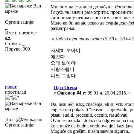
Ван
Мислим да је дошло до забуне.
Расудит
мреже
Расудити
значи размотрити, проценити
синоними у неким аспектима свог значе
Организација:
Мало ко би данас рекао да судија
расуђуј
_
разматрања.
Име и презиме:
s.z.
«
Задњи пут промењено: 01.50 ч. 20.04.20
Струка:
_
Поруке: 900
자세히 보아야
예쁘다
오래 보아야
사랑스럽다
너도 그렇다
govor
Одг: Ocena
посетилац
«
Одговор #4 у:
09.01 ч. 20.04.2015. »
Ван
Da, nisu reči istog značenja, ali su vrlo sr
мреже
engleskom pokazati "reason" - uprevodu, prom
pisati: suditi, proceniti, oceniti, rasuđivati.
Пол:
Ovim se možda i dolazi do odgovora na moj
Организација:
koje može da bude i vrednovanje i kaznjava
Moguće da grešim, nisam sasvim siguran..