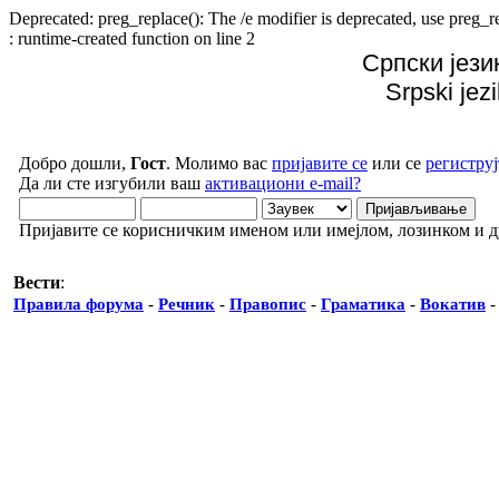
Deprecated: preg_replace(): The /e modifier is deprecated, use preg
: runtime-created function on line 2
Српски јези
Srpski jez
Добро дошли,
Гост
. Молимо вас
пријавите се
или се
региструј
Да ли сте изгубили ваш
активациони e-mail?
Пријавите се корисничким именом или имејлом, лозинком и 
Вести
:
Правила форума
-
Речник
-
Правопис
-
Граматика
-
Вокатив