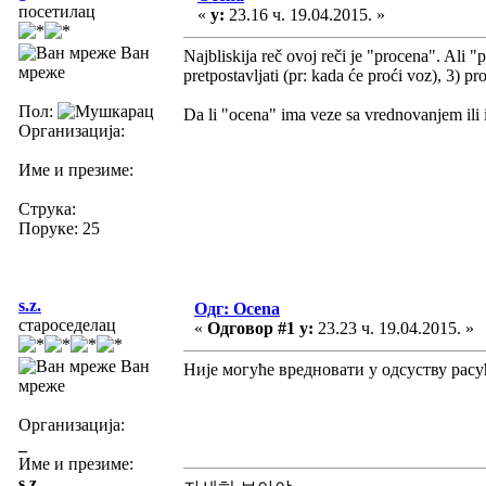
посетилац
«
у:
23.16 ч. 19.04.2015. »
Ван
Najbliskija reč ovoj reči je "procena". Ali "
мреже
pretpostavljati (pr: kada će proći voz), 3) pr
Пол:
Da li "ocena" ima veze sa vrednovanjem ili
Организација:
Име и презиме:
Струка:
Поруке: 25
s.z.
Одг: Ocena
староседелац
«
Одговор #1 у:
23.23 ч. 19.04.2015. »
Ван
Није могуће вредновати у одсуству расу
мреже
Организација:
_
Име и презиме:
s.z.