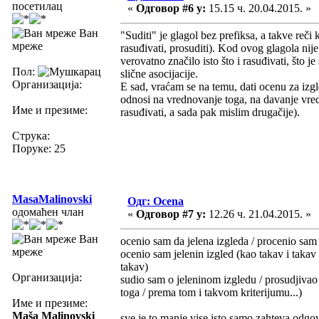
посетилац
«
Одговор #6 у:
15.15 ч. 20.04.2015. »
Ван
"Suditi" je glagol bez prefiksa, a takve reči 
мреже
rasuđivati, prosuditi). Kod ovog glagola nije
verovatno značilo isto što i rasuđivati, što j
Пол:
slične asocijacije.
Организација:
E sad, vraćam se na temu, dati ocenu za izgl
odnosi na vrednovanje toga, na davanje vred
Име и презиме:
rasuđivati, a sada pak mislim drugačije).
Струка:
Поруке: 25
MasaMalinovski
Одг: Ocena
одомаћен члан
«
Одговор #7 у:
12.26 ч. 21.04.2015. »
Ван
ocenio sam da jelena izgleda / procenio sam 
мреже
ocenio sam jelenin izgled (kao takav i takav
takav)
Организација:
sudio sam o jeleninom izgledu / prosudjivao 
toga / prema tom i takvom kriterijumu...)
Име и презиме:
Maša Malinovski
sve je to manje vise isto samo zahteva odgo