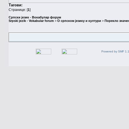
Тагови:
Странице: [
1
]
Српски језик - Вокабулар форум
Srpski jezik - Vokabular forum
>
О српском језику и култури
>
Порекло значе
Powered by SMF 1.