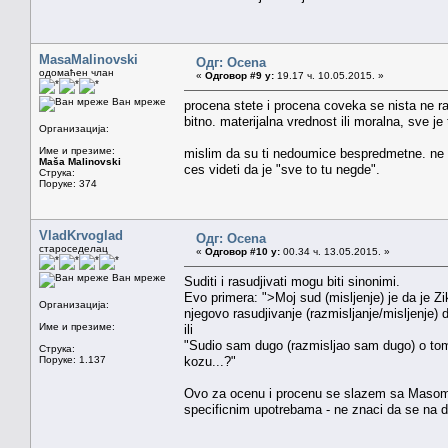
MasaMalinovski
Одг: Ocena
одомаћен члан
«
Одговор #9 у:
19.17 ч. 10.05.2015. »
Ван мреже
procena stete i procena coveka se nista ne raz
bitno. materijalna vrednost ili moralna, sve je 
Организација:
Име и презиме:
mislim da su ti nedoumice bespredmetne. ne 
Maša Malinovski
ces videti da je "sve to tu negde".
Струка:
Поруке: 374
VladKrvoglad
Одг: Ocena
староседелац
«
Одговор #10 у:
00.34 ч. 13.05.2015. »
Ван мреже
Suditi i rasudjivati mogu biti sinonimi.
Evo primera: ">Moj sud (misljenje) je da je Z
Организација:
njegovo rasudjivanje (razmisljanje/misljenje) 
Име и презиме:
ili
"Sudio sam dugo (razmisljao sam dugo) o tome 
Струка:
Поруке: 1.137
kozu...?"
Ovo za ocenu i procenu se slazem sa Masom: c
specificnim upotrebama - ne znaci da se na d