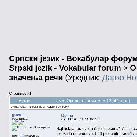
Српски језик - Вокабулар фору
Srpski jezik - Vokabular forum
>
О
значења речи
(Уредник:
Дарко Но
Странице: [
1
]
Аутор
Тема: Ocena (Прочитано 12049 пута)
0 чланова и 1 гост прегледају ову тему.
govor
Ocena
посетилац
«
у:
23.16 ч. 19.04.2015. »
Ван мреже
Najbliskija reč ovoj reči je "procena". Ali "pro
(pr: kada će proći voz), 3) proceniti - rasuđiva
Пол: