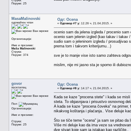
Струка:
Поруке: 25
MasaMalinovski
Одг: Ocena
одомаћен члан
«
Одговор #7 у:
12.26 ч. 21.04.2015. »
Ван мреже
ocenio sam da jelena izgleda / procenio sam d
ocenio sam jelenin izgled (kao takav i takav /
Организација:
sudio sam o jeleninom izgledu / prosudjivao s
Име и презиме:
prema tom i takvom kriterijumu...)
Maša Malinovski
Струка:
Поруке: 374
sve je to manje vise isto samo zahteva odgo
mislim, nije mi jasno sta je sporno ili dubioz
govor
Одг: Ocena
посетилац
«
Одговор #8 у:
14.17 ч. 21.04.2015. »
Ван мреже
Kada se kaze "procena stete" i kada se misli n
steta. To objasnjava i prisustvo osnovnog del
Пол:
A kada se kaze "procena čoveka" na primer, 
Организација:
nikakvog koštanja i plaćanja.. Vise deluje ka
Име и презиме:
Što se tiče teme "ocena" ja sam se pitao da li
Струка:
Поруке: 25
Više mi deluje kao da ima veze sa vrednovanj
dve stvari koje sam ja istakao kao različite..