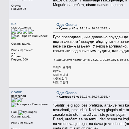
može da bude i vrednovanje i kaznjavanje, a 
Moguće da grešim, nisam sasvim siguran..
Струка:
Поруке: 25
s.z.
Одг: Ocena
староседелац
«
Одговор #5 у:
14.19 ч. 20.04.2015. »
Ван мреже
Гугл преводилац није довољно поуздан да б
под значењем 'пресудити/одлучити о нечем
Организација:
везе са кажњавањем. У некој маргиналној,
_
Име и презиме:
користити под значењем судити, али судит
s.z.
Струка:
_
Поруке: 900
«
Задњи пут промењено: 14.21 ч. 20.04.2015. од s.z.
자세히 보아야
예쁘다
오래 보아야
사랑스럽다
너도 그렇다
govor
Одг: Ocena
посетилац
«
Одговор #6 у:
15.15 ч. 20.04.2015. »
Ван мреже
"Suditi" je glagol bez prefiksa, a takve reči k
rasuđivati, prosuditi). Kod ovog glagola nije t
Пол:
značilo isto što i rasuđivati, što je širi poja
Организација:
E sad, vraćam se na temu, dati ocenu za izgle
Име и презиме:
na vrednovanje toga, na davanje vrednosti (m
sada pak mislim drugačije).