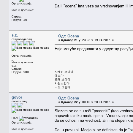
Организација:
Da li "ocena" ima veze sa vrednovanjem ili 
Име и презиме:
Струка:
Поруке: 25
s.z.
Одг: Ocena
староседелац
«
Одговор #1 у:
23.23 ч. 19.04.2015. »
Ван мреже
Није могуће вредновати у одсуству расуђи
Организација:
_
Име и презиме:
s.z.
Струка:
_
자세히 보아야
Поруке: 900
예쁘다
오래 보아야
사랑스럽다
너도 그렇다
govor
Одг: Ocena
посетилац
«
Одговор #2 у:
00.40 ч. 20.04.2015. »
Ван мреже
Slazem se da su reči "proceniti" (kao vrednovat
napraviti razliku među njima.. Vrednovanje ne
Пол:
da se odnosi i na vrednost, ali i na stepen kriv
Организација:
Име и презиме:
Da, u pravu si. Moglo bi se definisati da je "