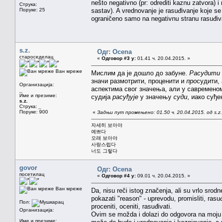
nešto negativno (pr: odrediti kaznu zatvora) i 
Струка:
Поруке: 25
sastav). A vrednovanje je rasuđivanje koje s
ograničeno samo na negativnu stranu rasuđivan
s.z.
Одг: Ocena
староседелац
«
Одговор #3 у:
01.41 ч. 20.04.2015. »
Ван мреже
Мислим да је дошло до забуне.
Расудити
значи размотрити, проценити и
про
судити,
Организација:
аспектима свог значења, али у савременом
_
Име и презиме:
судија
расуђује
у значењу
суди
, иако суђ
s.z.
Струка:
_
Поруке: 900
«
Задњи пут промењено: 01.50 ч. 20.04.2015. од s.z.
자세히 보아야
예쁘다
오래 보아야
사랑스럽다
너도 그렇다
govor
Одг: Ocena
посетилац
«
Одговор #4 у:
09.01 ч. 20.04.2015. »
Ван мреже
Da, nisu reči istog značenja, ali su vrlo sro
pokazati "reason" - uprevodu, promisliti, rasuđ
Пол:
proceniti, oceniti, rasuđivati.
Организација:
Ovim se možda i dolazi do odgovora na moju 
Име и презиме: