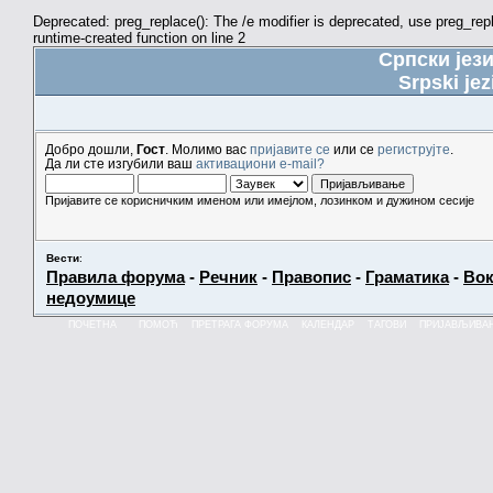
Deprecated: preg_replace(): The /e modifier is deprecated, use preg_re
runtime-created function on line 2
Српски јез
Srpski jez
Добро дошли,
Гост
. Молимо вас
пријавите се
или се
региструјте
.
Да ли сте изгубили ваш
активациони e-mail?
Пријавите се корисничким именом или имејлом, лозинком и дужином сесије
Вести
:
Правила форума
-
Речник
-
Правопис
-
Граматика
-
Вок
недоумице
ПОЧЕТНА
ПОМОЋ
ПРЕТРАГА ФОРУМА
КАЛЕНДАР
ТАГОВИ
ПРИЈАВЉИВА