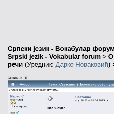
Српски језик - Вокабулар фору
Srpski jezik - Vokabular forum
>
О
речи
(Уредник:
Дарко Новаковић
)
Странице: [
1
]
Аутор
Тема: Световно (Прочитано 6078 пута
0 чланова и 1 гост прегледају ову тему.
Марко С.
Световно
посетилац
«
у:
19.22 ч. 01.06.2015. »
Ван мреже
Шта значи?
Пол: