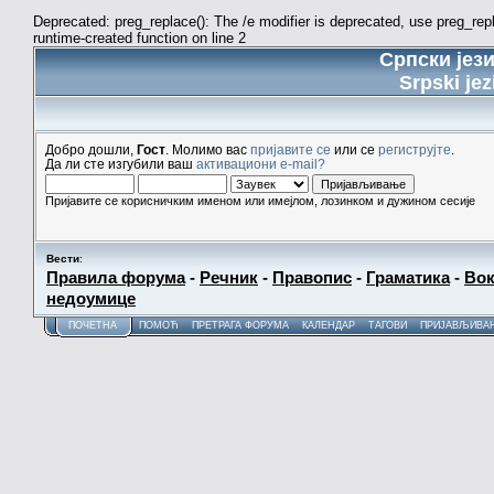
Deprecated: preg_replace(): The /e modifier is deprecated, use preg_re
runtime-created function on line 2
Српски јез
Srpski jez
Добро дошли,
Гост
. Молимо вас
пријавите се
или се
региструјте
.
Да ли сте изгубили ваш
активациони e-mail?
Пријавите се корисничким именом или имејлом, лозинком и дужином сесије
Вести
:
Правила форума
-
Речник
-
Правопис
-
Граматика
-
Вок
недоумице
ПОЧЕТНА
ПОМОЋ
ПРЕТРАГА ФОРУМА
КАЛЕНДАР
ТАГОВИ
ПРИЈАВЉИВА