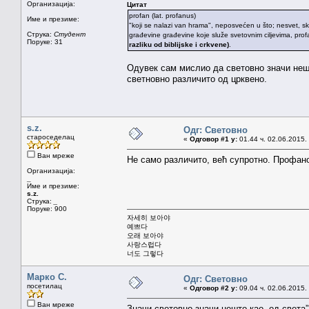
Организација:
Цитат
profan (lat. profanus)
Име и презиме:
"koji se nalazi van hrama", neposvećen u što; nesvet, s
Струка:
Студент
građevine građevine koje služe svetovnim ciljevima, profa
Поруке: 31
razliku od biblijske i crkvene)
.
Одувек сам мислио да световно значи нешто
светновно различито од црквено.
s.z.
Одг: Световно
староседелац
«
Одговор #1 у:
01.44 ч. 02.06.2015.
Ван мреже
Не само различито, већ супротно. Профано
Организација:
_
Име и презиме:
s.z.
Струка:
_
Поруке: 900
자세히 보아야
예쁘다
오래 보아야
사랑스럽다
너도 그렇다
Марко С.
Одг: Световно
посетилац
«
Одговор #2 у:
09.04 ч. 02.06.2015.
Ван мреже
Значи световно значи нешто као „од света”