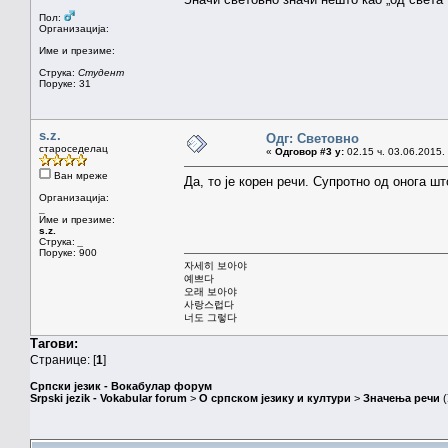
Пол:
Организација:
Име и презиме:
Струка:
Студент
Поруке: 31
s.z.
Одг: Световно
староседелац
«
Одговор #3 у:
02.15 ч. 03.06.2015.
Ван мреже
Да, то је корен речи. Супротно од онога шт
Организација:
_
Име и презиме:
s.z.
Струка:
_
Поруке: 900
자세히 보아야
예쁘다
오래 보아야
사랑스럽다
너도 그렇다
Тагови:
Странице: [
1
]
Српски језик - Вокабулар форум
Srpski jezik - Vokabular forum
>
О српском језику и култури
>
Значења речи
(