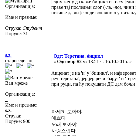
једну жену да каже бѝцикл и то су јед
Организација:
праве тај последњи слог (-ла, -ло), чини
питање да ли је овде вокално л у питањ
Име и презиме:
Струка:
Студент
Поруке: 31
s.z.
Одг: Теретана, бицикл
староседелац
«
Одговор #2 у:
13.51 ч. 16.10.2015. »
Акценат је на 'и' у 'бицикл', и најверова
реч 'теретана', јер јер речи 'барут' и '
Ван мреже
при руци, па ћу покушати ДС дам бољи 
Организација:
_
Име и презиме:
s.z.
자세히 보아야
Струка:
_
예쁘다
Поруке: 900
오래 보아야
사랑스럽다