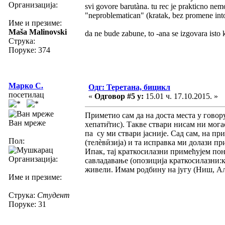
Организација:
svi govore barutàna. tu rec je prakticno nem
"neproblematican" (kratak, bez promene int
Име и презиме:
Maša Malinovski
da ne bude zabune, to -ana se izgovara is
Струка:
Поруке: 374
Марко С.
Одг: Теретана, бицикл
посетилац
«
Одговор #5 у:
15.01 ч. 17.10.2015. »
Приметио сам да на доста места у говор
Ван мреже
хепати̏тис). Такве ствари нисам ни мог
па су ми ствари јасније. Сад сам, на п
Пол:
(телѐвӣзија) и та исправка ми долази п
Ипак, тај краткосилазни примећујем пон
Организација:
савладавање (опозиција краткосилазни:к
живели. Имам родбину на југу (Ниш, Ал
Име и презиме:
Струка:
Студент
Поруке: 31