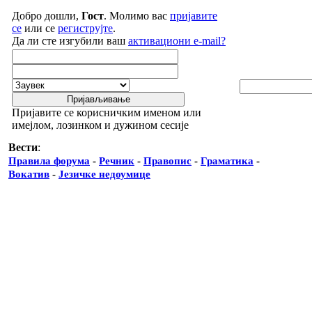
Добро дошли,
Гост
. Молимо вас
пријавите
се
или се
региструјте
.
Да ли сте изгубили ваш
активациони e-mail?
Пријавите се корисничким именом или
имејлом, лозинком и дужином сесије
Вести
:
Правила форума
-
Речник
-
Правопис
-
Граматика
-
Вокатив
-
Језичке недоумице