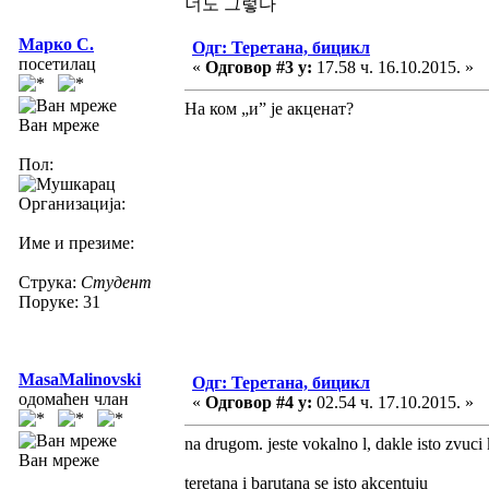
너도 그렇다
Марко С.
Одг: Теретана, бицикл
посетилац
«
Одговор #3 у:
17.58 ч. 16.10.2015. »
На ком „и” је акценат?
Ван мреже
Пол:
Организација:
Име и презиме:
Струка:
Студент
Поруке: 31
MasaMalinovski
Одг: Теретана, бицикл
одомаћен члан
«
Одговор #4 у:
02.54 ч. 17.10.2015. »
na drugom. jeste vokalno l, dakle isto zvuci
Ван мреже
teretana i barutana se isto akcentuju