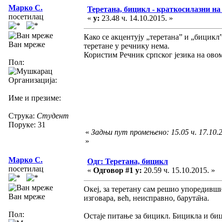
Марко С.
Теретана, бицикл - краткосилазни н
посетилац
«
у:
23.48 ч. 14.10.2015. »
Како се акцентују „теретана” и „бицикл”.
Ван мреже
теретане у речнику нема.
Користим Речник српског језика на овом
Пол:
Организација:
Име и презиме:
Струка:
Студент
Поруке: 31
«
Задњи пут промењено: 15.05 ч. 17.10.
»
Марко С.
Одг: Теретана, бицикл
посетилац
«
Одговор #1 у:
20.59 ч. 15.10.2015. »
Океј, за теретану сам решио упоредивши с
Ван мреже
изговара, већ, неисправно, барута̏на.
Пол:
Остаје питање за бицикл. Бицикла и биц