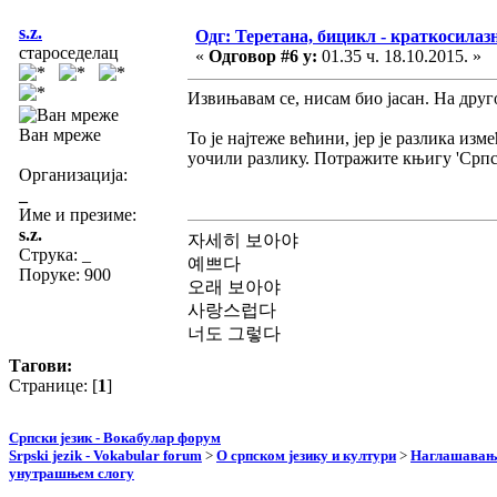
s.z.
Одг: Теретана, бицикл - краткосила
староседелац
«
Одговор #6 у:
01.35 ч. 18.10.2015. »
Извињавам се, нисам био јасан. На друг
Ван мреже
То је најтеже већини, јер је разлика из
уочили разлику. Потражите књигу 'Српск
Организација:
_
Име и презиме:
s.z.
자세히 보아야
Струка:
_
예쁘다
Поруке: 900
오래 보아야
사랑스럽다
너도 그렇다
Тагови:
Странице: [
1
]
Српски језик - Вокабулар форум
Srpski jezik - Vokabular forum
>
О српском језику и култури
>
Наглашавање
унутрашњем слогу