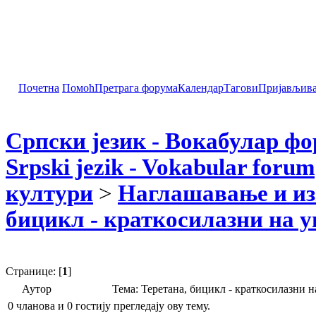
Почетна
Помоћ
Претрага форума
Календар
Тагови
Пријављив
Српски језик - Вокабулар ф
Srpski jezik - Vokabular forum
култури
>
Наглашавање и из
бицикл - краткосилазни на 
Странице: [
1
]
Аутор
Тема: Теретана, бицикл - краткосилазни
0 чланова и 0 гостију прегледају ову тему.