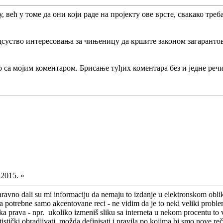
у, већ у томе да они који раде на пројекту ове врсте, свакако треб
дсуство интересовања за чињеницу да кршите законом загарантов
о са мојим коментаром. Брисање туђих коментара без и једне речи
.2015. »
avno dali su mi informaciju da nemaju to izdanje u elektronskom obliku 
a potrebne samo akcentovane reci - ne vidim da je to neki veliki prob
 prava - npr. ukoliko izmeniš sliku sa interneta u nekom procentu to više
tistički obradjivati, možda definisati i pravila po kojima bi smo nove