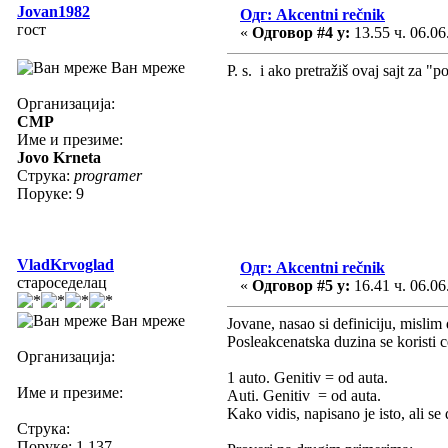
Jovan1982
Одг: Akcentni rečnik
гост
«
Одговор #4 у:
13.55 ч. 06.06
Ван мреже
P. s. i ako pretražiš ovaj sajt za 
Организација:
CMP
Име и презиме:
Jovo Krneta
Струка:
programer
Поруке: 9
VladKrvoglad
Одг: Akcentni rečnik
староседелац
«
Одговор #5 у:
16.41 ч. 06.06
Ван мреже
Jovane, nasao si definiciju, mislim
Posleakcenatska duzina se koristi 
Организација:
1 auto. Genitiv = od auta.
Име и презиме:
Auti. Genitiv = od auta.
Kako vidis, napisano je isto, ali s
Струка:
Поруке: 1.137