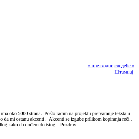
« претходне
следеће »
Штампај
ma oko 5000 strana. Pošto radim na projektu pretvaranje teksta u
o da mi ostanu akcenti . Akcenti se izgube prilikom kopiranja reči .
edlog kako da dođem do istog . Pozdrav .