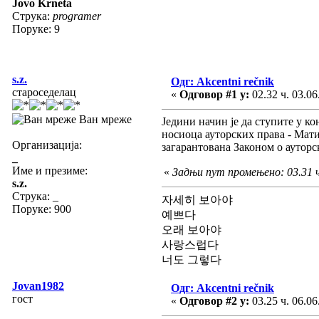
Jovo Krneta
Струка:
programer
Поруке: 9
s.z.
Одг: Akcentni rečnik
староседелац
«
Одговор #1 у:
02.32 ч. 03.06
Ван мреже
Једини начин је да ступите у к
носиоца ауторских права - Матиц
Организација:
загарантована Законом о аутор
_
Име и презиме:
«
Задњи пут промењено: 03.31 ч.
s.z.
Струка:
_
자세히 보아야
Поруке: 900
예쁘다
오래 보아야
사랑스럽다
너도 그렇다
Jovan1982
Одг: Akcentni rečnik
гост
«
Одговор #2 у:
03.25 ч. 06.06