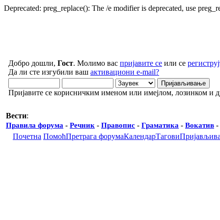
Deprecated: preg_replace(): The /e modifier is deprecated, use preg_
Добро дошли,
Гост
. Молимо вас
пријавите се
или се
региструј
Да ли сте изгубили ваш
активациони e-mail?
Пријавите се корисничким именом или имејлом, лозинком и 
Вести
:
Правила форума
-
Речник
-
Правопис
-
Граматика
-
Вокатив
Почетна
Помоћ
Претрага форума
Календар
Тагови
Пријављив