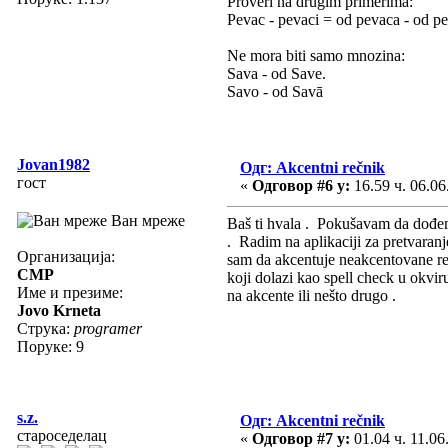
Proveri na drugim primerima:
Pevac - pevaci = od pevaca - od p
Ne mora biti samo mnozina:
Sava - od Save.
Savo - od Savā
Jovan1982
Одг: Akcentni rečnik
гост
«
Одговор #6 у:
16.59 ч. 06.06
Ван мреже
Baš ti hvala . Pokušavam da dođem
. Radim na aplikaciji za pretvaranj
Организација:
sam da akcentuje neakcentovane reči
CMP
koji dolazi kao spell check u okvi
Име и презиме:
na akcente ili nešto drugo .
Jovo Krneta
Струка:
programer
Поруке: 9
s.z.
Одг: Akcentni rečnik
староседелац
«
Одговор #7 у:
01.04 ч. 11.06