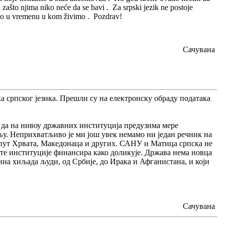
zašto njima niko neće da se bavi . Za srpski jezik ne postoje
 bitno u vremenu u kom živimo . Pozdrav!
Сачувана
ка српског језика. Прешли су на електронску обраду података
но да на нивоу државних институција предузима мере
љу. Неприхватљиво је ми још увек немамо ни један речник на
попут Хрвата, Македонаца и других. САНУ и Матица српска не
а те институције финансира како доликује. Држава нема новца
тина хиљада људи, од Србије, до Ирака и Афганистана, и који
Сачувана