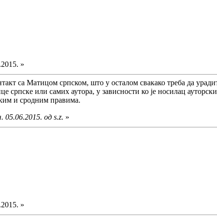
.2015. »
онтакт са Матицом српском, што у осталом свакако треба да урад
е српске или самих аутора, у зависности ко је носилац ауторских
ским и сродним правима.
 05.06.2015. од s.z.
»
.2015. »