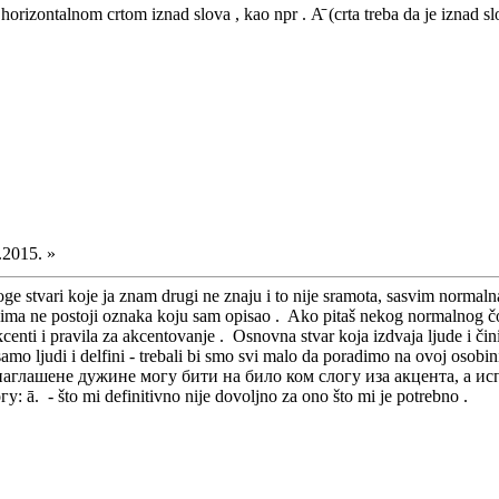
horizontalnom crtom iznad slova , kao npr . А̄ (crta treba da je iznad 
.2015. »
stvari koje ja znam drugi ne znaju i to nije sramota, sasvim normalna
njima ne postoji oznaka koju sam opisao . Ako pitaš nekog normalnog čov
kcenti i pravila za akcentovanje . Osnovna stvar koja izdvaja ljude i či
amo ljudi i delfini - trebali bi smo svi malo da poradimo na ovoj osobi
Ненаглашене дужине могу бити на било ком слогу иза акцента, а ис
ā. - što mi definitivno nije dovoljno za ono što mi je potrebno .