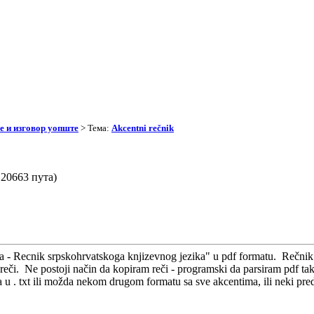
 и изговор уопште
> Тема:
Akcentni rečnik
 20663 пута)
 - Recnik srpskohrvatskoga knjizevnog jezika" u pdf formatu. Rečnik i
eči. Ne postoji način da kopiram reči - programski da parsiram pdf tak
ka u . txt ili možda nekom drugom formatu sa sve akcentima, ili neki pr