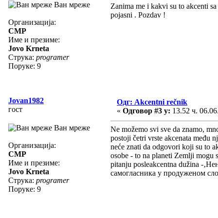
Ван мреже
Zanima me i kakvi su to akcenti sa 
pojasni . Pozdav !
Организација:
CMP
Име и презиме:
Jovo Krneta
Струка:
programer
Поруке: 9
Jovan1982
Одг: Akcentni rečnik
гост
«
Одговор #3 у:
13.52 ч. 06.06
Ван мреже
Ne možemo svi sve da znamo, mnoge 
postoji četri vrste akcenata među 
Организација:
neće znati da odgovori koji su to a
CMP
osobe - to na planeti Zemlji mogu s
Име и презиме:
pitanju posleakcentna dužina -‚
Jovo Krneta
самогласника у продуженом слогу: 
Струка:
programer
Поруке: 9