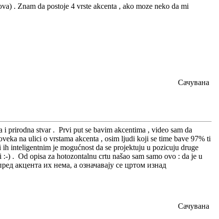
slova) . Znam da postoje 4 vrste akcenta , ako moze neko da mi
Сачувана
 i prirodna stvar . Prvi put se bavim akcentima , video sam da
eka na ulici o vrstama akcenta , osim ljudi koji se time bave 97% ti
ni ih inteligentnim je mogućnost da se projektuju u pozicuju druge
ni :-) . Od opisa za hotozontalnu crtu našao sam samo ovo : da je u
пред акцента их нема, а означавају се цртом изнад
Сачувана