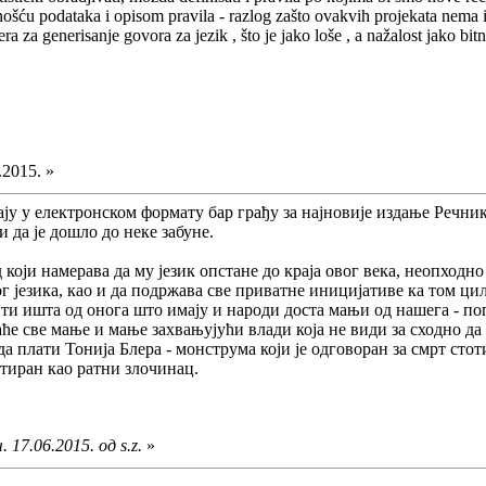
ošću podataka i opisom pravila - razlog zašto ovakvih projekata nema i 
vera za generisanje govora za jezik , što je jako loše , a nažalost jako
.2015. »
ају у електронском формату бар грађу за најновије издање Речни
и да је дошло до неке забуне.
д који намерава да му језик опстане до краја овог века, неопход
 језика, као и да подржава све приватне иницијативе ка том ци
нити ишта од онога што имају и народи доста мањи од нашега - 
ће све мање и мање захвањујући влади која не види за сходно д
да плати Тонија Блера - монструма који је одговоран за смрт сто
етиран као ратни злочинац.
 17.06.2015. од s.z.
»