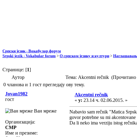
Српски језик - Вокабулар форум
Srpski jezik - Vokabular forum
>
О српском језику и култури
>
Наглашавање
Странице: [
1
]
Аутор
Тема: Akcentni rečnik (Прочитано
0 чланова и 1 гост прегледају ову тему.
Jovan1982
Akcentni rečnik
гост
«
у:
23.14 ч. 02.06.2015. »
Ван мреже
Nabavio sam rečnik "Matica Srpska
govor potrebne su mi akcentovane r
Организација:
Da li neko ima verziju istog rečni
CMP
Име и презиме: