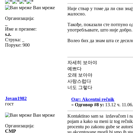
Ван мреже
Није ствар у томе да ли сви знај
жалосно.
Организација:
_
Такође, показали сте потпуно о
Име и презиме:
употребљавате, што није добро.
s.z.
Струка:
_
Волео бих да знам шта се десил
Поруке: 900
자세히 보아야
예쁘다
오래 보아야
사랑스럽다
너도 그렇다
Jovan1982
Одг: Akcentni rečnik
гост
«
Одговор #8 у:
13.12 ч. 11.06
Ван мреже
Kontaktirao sam sa izdavačom i nar
pojam a kako su meni iz tog rečnik
Организација:
procentu po zakonu gube se autorska
CMP
su akcentovane mogli bi smo ih sta