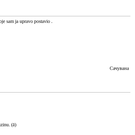
koje sam ja upravo postavio .
Сачувана
zinu. (ā)