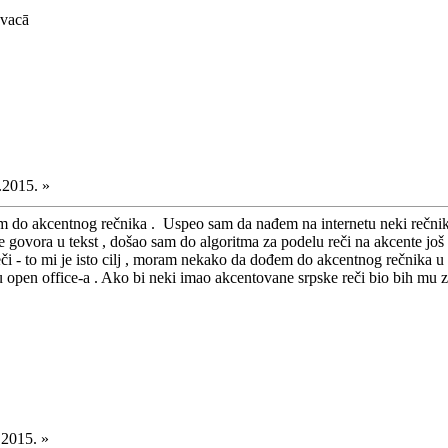
evacā
.2015. »
 do akcentnog rečnika . Uspeo sam da nađem na internetu neki rečnik 
e govora u tekst , došao sam do algoritma za podelu reči na akcente još
 - to mi je isto cilj , moram nekako da dođem do akcentnog rečnika u . 
ru open office-a . Ako bi neki imao akcentovane srpske reči bio bih m
.2015. »