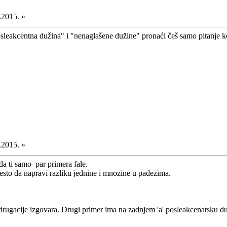
.2015. »
"posleakcentna dužina" i "nenaglašene dužine" pronaći češ samo pitanje 
.2015. »
 da ti samo par primera fale.
cesto da napravi razliku jednine i mnozine u padezima.
e drugacije izgovara. Drugi primer ima na zadnjem 'a' posleakcenatsku du