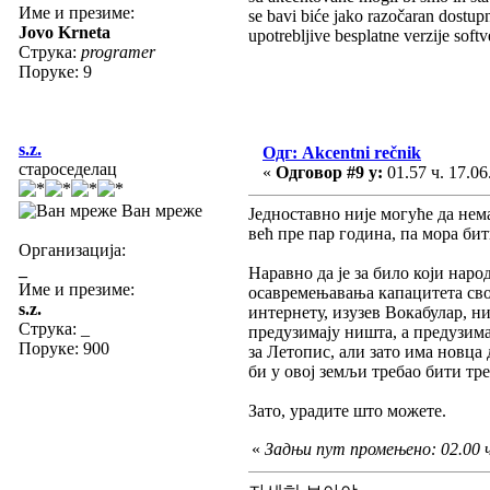
Име и презиме:
se bavi biće jako razočaran dostupn
Jovo Krneta
upotrebljive besplatne verzije soft
Струка:
programer
Поруке: 9
s.z.
Одг: Akcentni rečnik
староседелац
«
Одговор #9 у:
01.57 ч. 17.06
Ван мреже
Једноставно није могуће да нем
већ пре пар година, па мора бит
Организација:
_
Наравно да је за било који наро
Име и презиме:
осавремењавања капацитета свог
s.z.
интернету, изузев Вокабулар, 
Струка:
_
предузимају ништа, а предузима
Поруке: 900
за Летопис, али зато има новца 
би у овој земљи требао бити тр
Зато, урадите што можете.
«
Задњи пут промењено: 02.00 ч.