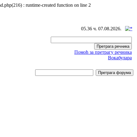
d.php(216) : runtime-created function on line 2
05.36 ч. 07.08.2026.
Помоћ за претрагу речника
Вокабулара