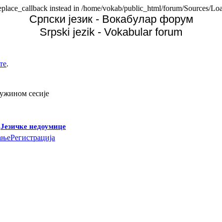
replace_callback instead in /home/vokab/public_html/forum/Sources/Loa
Српски језик - Вокабулар форум
Srpski jezik - Vokabular forum
те
.
дужином сесије
-
Језичке недоумице
ање
Регистрација