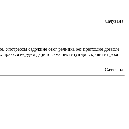
Сачувана
ите. Употребом садржине овог речника без претходне дозволе
 права, а верујем да је то сама институција -, кршите права
Сачувана