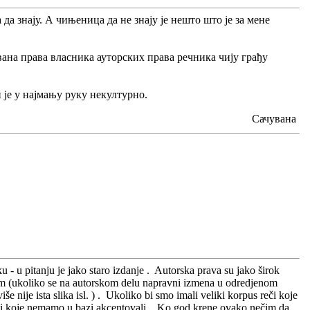
а да знају. А чињеница да не знају је нешто што је за мене
ана права власника ауторских права речника чију грађу
 је у најмању руку некултурно.
Сачувана
- u pitanju je jako staro izdanje . Autorska prava su jako širok
lem (ukoliko se na autorskom delu napravni izmena u odredjenom
 nije ista slika isl. ) . Ukoliko bi smo imali veliki korpus reči koje
 reči koje nemamo u bazi akcentovali . Ko god krene ovako nečim da