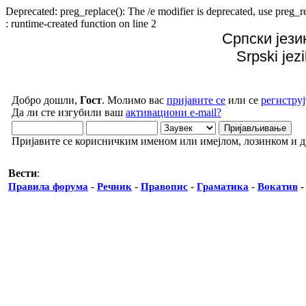
Deprecated: preg_replace(): The /e modifier is deprecated, use preg
: runtime-created function on line 2
Српски јези
Srpski jez
Добро дошли,
Гост
. Молимо вас
пријавите се
или се
региструј
Да ли сте изгубили ваш
активациони e-mail?
Пријавите се корисничким именом или имејлом, лозинком и 
Вести
:
Правила форума
-
Речник
-
Правопис
-
Граматика
-
Вокатив