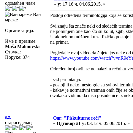
одомаћен члан
«
у:
17.16 ч. 04.06.2015. »
Ван
Postoji određena terminologija koja se korist
мреже
Svi znaju šta znače neki od sledećih termina
Организација:
ne pominjem one kao što su kolut, zgib, skle
U aktuelnom udžbeniku za fizičko postoje i n
Име и презиме:
na primer.
Maša Malinovski
Струка:
Pogledajte ovaj video da čujete jos neke od t
Поруке: 374
https://www.youtube.com/watch?v=nR9e
Određen broj ovih se ne nalazi u rečniku ve
I sad par pitanja:
- postoji li neko mesto gde su svi ovi termini 
- kakav je normativni tretman onih čije se ob
(svakako vidimo da nisu posuđenice iz neko
s.z.
Одг: "Fiskulturne reči"
староседелац
«
Одговор #1 у:
03.12 ч. 05.06.2015. »