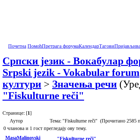
Почетна
Помоћ
Претрага форума
Календар
Тагови
Пријављив
Српски језик - Вокабулар ф
Srpski jezik - Vokabular forum
култури
>
Значења речи
(Уре
"Fiskulturne reči"
Странице: [
1
]
Аутор
Тема: "Fiskulturne reči" (Прочитано 2585 
0 чланова и 1 гост прегледају ову тему.
MasaMalinovski
"Fiskulturne reči"