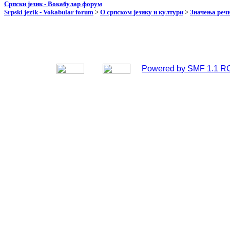
Српски језик - Вокабулар форум
Srpski jezik - Vokabular forum
>
О српском језику и култури
>
Значења реч
Powered by SMF 1.1 R