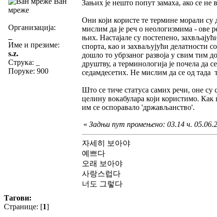
Ван
Зањих је нешто попут замаха, ако се не 
мреже
Они који користе те термине морали су 
Организација:
мислим да је реч о неологизмима - ове 
_
њих. Настајале су постепено, захвљајућ
Име и презиме:
спорта, као и захваљујући делатности с
s.z.
дошло то убрзаног развоја у свим тим до
Струка:
_
друштву, а терминологија је почела да с
Поруке: 900
седамдесетих. Не мислим да се од тада 
Што се тиче статуса самих речи, оне су 
целину вокабулара који користимо. Как г
им се оспоравало 'држављанство'.
«
Задњи пут промењено: 03.14 ч. 05.06.20
자세히 보아야
예쁘다
오래 보아야
사랑스럽다
너도 그렇다
Тагови:
Странице: [
1
]