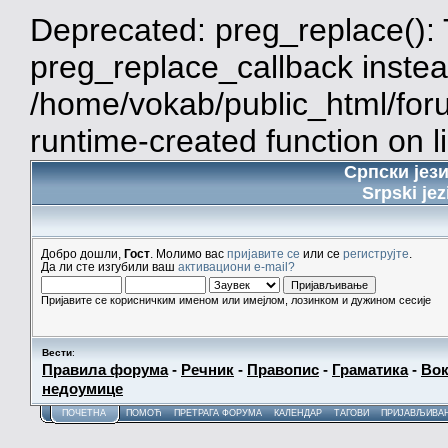
Deprecated: preg_replace(): 
preg_replace_callback instea
/home/vokab/public_html/for
runtime-created function on l
Српски јез
Srpski jez
Добро дошли,
Гост
. Молимо вас
пријавите се
или се
региструјте
.
Да ли сте изгубили ваш
активациони e-mail?
Пријавите се корисничким именом или имејлом, лозинком и дужином сесије
Вести
:
Правила форума
-
Речник
-
Правопис
-
Граматика
-
Вок
недоумице
ПОЧЕТНА
ПОМОЋ
ПРЕТРАГА ФОРУМА
КАЛЕНДАР
ТАГОВИ
ПРИЈАВЉИВА