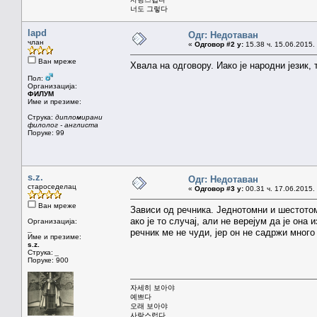
너도 그렇다
lapd
Одг: Недотаван
члан
«
Одговор #2 у:
15.38 ч. 15.06.2015.
Ван мреже
Хвала на одговору. Иако је народни језик, 
Пол:
Организација:
ФИЛУМ
Име и презиме:
Струка:
дипломирани
филолог - англиста
Поруке: 99
s.z.
Одг: Недотаван
староседелац
«
Одговор #3 у:
00.31 ч. 17.06.2015.
Ван мреже
Зависи од речника. Једнотомни и шестото
ако је то случај, али не верејум да је она
Организација:
_
речник ме не чуди, јер он не садржи много 
Име и презиме:
s.z.
Струка:
_
Поруке: 900
자세히 보아야
예쁘다
오래 보아야
사랑스럽다