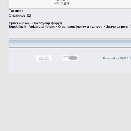
너도 그렇다
Тагови:
Странице: [
1
]
Српски језик - Вокабулар форум
Srpski jezik - Vokabular forum
>
О српском језику и култури
>
Значења речи
(
Powered by SMF 1.