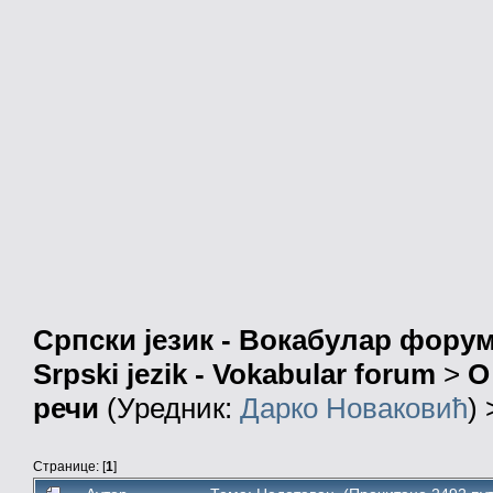
Српски језик - Вокабулар фору
Srpski jezik - Vokabular forum
>
О
речи
(Уредник:
Дарко Новаковић
)
Странице: [
1
]