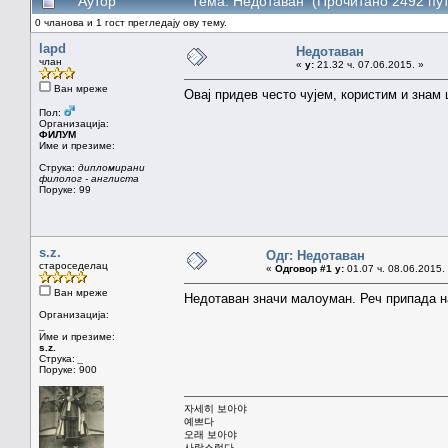
Аутор
Тема: Недотаван (Прочитано 2492 пут
0 чланова и 1 гост прегледају ову тему.
lapd
Недотаван
члан
«
у:
21.32 ч. 07.06.2015. »
Ван мреже
Овај придев често чујем, користим и знам 
Пол:
Организација:
ФИЛУМ
Име и презиме:
Струка:
дипломирани
филолог - англиста
Поруке: 99
s.z.
Одг: Недотаван
староседелац
«
Одговор #1 у:
01.07 ч. 08.06.2015.
Ван мреже
Недотаван значи малоуман. Реч припада на
Организација:
_
Име и презиме:
s.z.
Струка:
_
Поруке: 900
자세히 보아야
예쁘다
오래 보아야
사랑스럽다