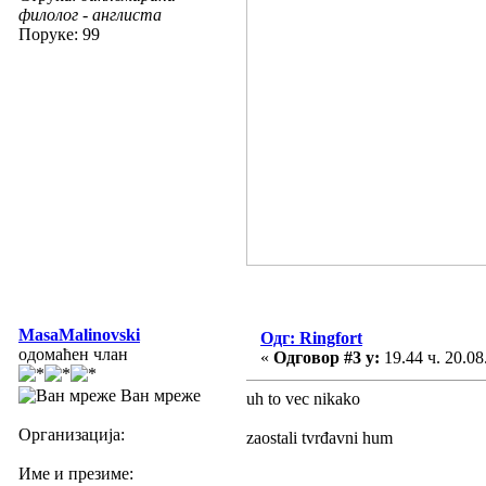
филолог - англиста
Поруке: 99
MasaMalinovski
Одг: Ringfort
одомаћен члан
«
Одговор #3 у:
19.44 ч. 20.08
Ван мреже
uh to vec nikako
Организација:
zaostali tvrđavni hum
Име и презиме: