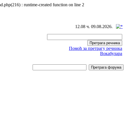
d.php(216) : runtime-created function on line 2
12.08 ч. 09.08.2026.
Помоћ за претрагу речника
Вокабулара