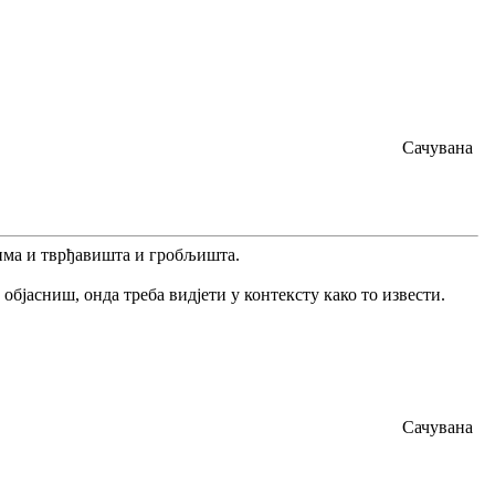
Сачувана
цима и тврђавишта и гробљишта.
објасниш, онда треба видјети у контексту како то извести.
Сачувана