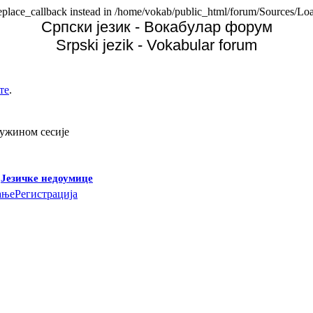
replace_callback instead in /home/vokab/public_html/forum/Sources/Loa
Српски језик - Вокабулар форум
Srpski jezik - Vokabular forum
те
.
дужином сесије
-
Језичке недоумице
ање
Регистрација