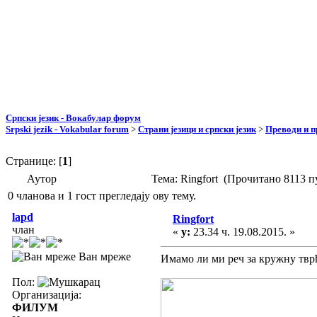
Српски језик - Вокабулар форум
Srpski jezik - Vokabular forum
>
Страни језици и српски језик
>
Преводи и 
Странице: [
1
]
Аутор
Тема: Ringfort (Прочитано 8113 п
0 чланова и 1 гост прегледају ову тему.
lapd
Ringfort
члан
«
у:
23.34 ч. 19.08.2015. »
Ван мреже
Имамо ли ми реч за кружну тврђа
Пол:
Организација:
ФИЛУМ