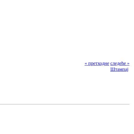
« претходне
следеће »
Штампај