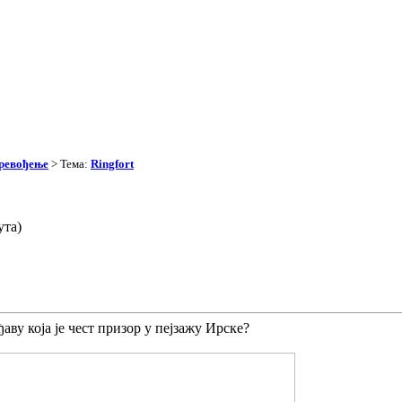
превођење
> Тема:
Ringfort
ута)
ву која је чест призор у пејзажу Ирске?