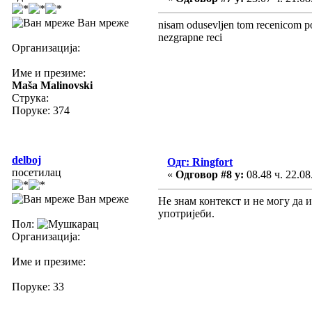
Ван мреже
nisam odusevljen tom recenicom pos
nezgrapne reci
Организација:
Име и презиме:
Maša Malinovski
Струка:
Поруке: 374
delboj
Одг: Ringfort
посетилац
«
Одговор #8 у:
08.48 ч. 22.08
Ван мреже
Не знам контекст и не могу да и
употријеби.
Пол:
Организација:
Име и презиме:
Поруке: 33