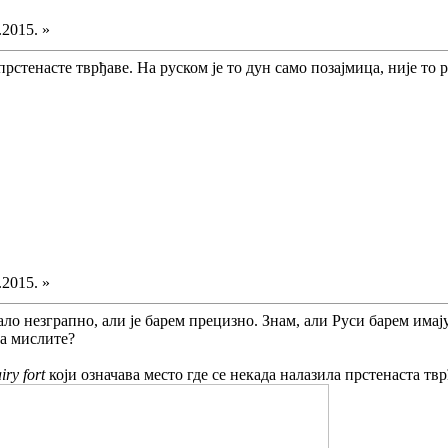
.2015. »
стенасте тврђаве. На руском је то дун само позајмица, није то р
.2015. »
ало незграпно, али је барем прецизно. Знам, али Руси барем има
та мислите?
airy fort
који означава место где се некада налазила прстенаста тв