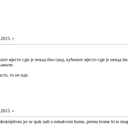
.2015. »
е мјесто гдје је некад био град, кућиште мјесто гдје је некад бил
њавали.
асто, то не иде.
.2015. »
no deskriptivno jer se ipak radi o nekakvom humu. prema tvome bi to mogl