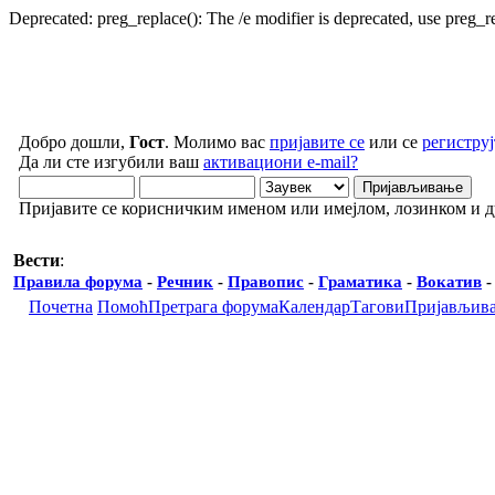
Deprecated: preg_replace(): The /e modifier is deprecated, use preg_
Добро дошли,
Гост
. Молимо вас
пријавите се
или се
региструј
Да ли сте изгубили ваш
активациони e-mail?
Пријавите се корисничким именом или имејлом, лозинком и 
Вести
:
Правила форума
-
Речник
-
Правопис
-
Граматика
-
Вокатив
Почетна
Помоћ
Претрага форума
Календар
Тагови
Пријављив