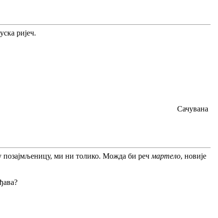
уска ријеч.
Сачувана
ју позајмљеницу, ми ни толико. Можда би реч
мартело
, новије
рђава?