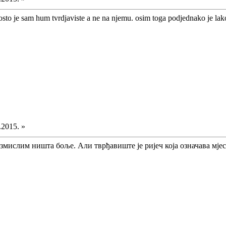
to je sam hum tvrdjaviste a ne na njemu. osim toga podjednako je lako
.2015. »
змислим ништа боље. Али тврђавиште је ријеч која означава мјесто