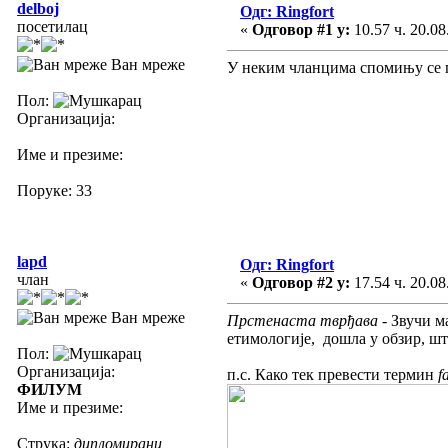
delboj
Одг: Ringfort
посетилац
«
Одговор #1 у:
10.57 ч. 20.08
Ван мреже
У неким чланцима спомињу се пр
Пол:
Организација:
Име и презиме:
Поруке: 33
lapd
Одг: Ringfort
члан
«
Одговор #2 у:
17.54 ч. 20.08
Ван мреже
Прстенаста тврђава
- Звучи м
етимологије, дошла у обзир, ш
Пол:
Организација:
п.с. Како тек превести термин
f
ФИЛУМ
Име и презиме:
Струка:
дипломирани