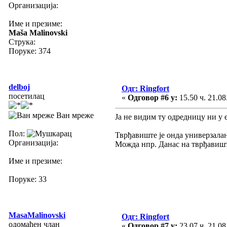
Организација:
Име и презиме:
Maša Malinovski
Струка:
Поруке: 374
delboj
Одг: Ringfort
посетилац
«
Одговор #6 у:
15.50 ч. 21.08
Ван мреже
Ја не видим ту одредницу ни у
Пол:
Тврђавиште је онда универзалан
Организација:
Можда нпр. Данас на тврђавишту
Име и презиме:
Поруке: 33
MasaMalinovski
Одг: Ringfort
одомаћен члан
«
Одговор #7 у:
23.07 ч. 21.08