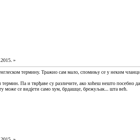
.2015. »
 енглеском термину. Тражио сам мало, спомињу се у неким члан
 термин. Па и тврђаве су различите, ако хоћеш нешто посебно да 
 може се видјети само хум, брдашце, брежуљак... шта већ.
.2015. »