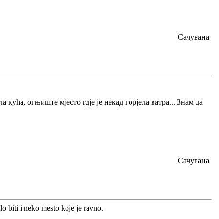
Сачувана
а кућа, огњиште мјесто гдје је некад горјела ватра... Знам да
Сачувана
o biti i neko mesto koje je ravno.