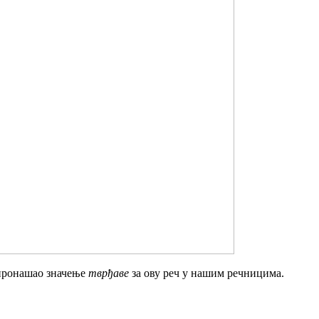
 пронашао значење
тврђаве
за ову реч у нашим речницима.