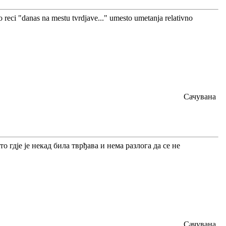
 reci "danas na mestu tvrdjave..." umesto umetanja relativno
Сачувана
 гдје је некад била тврђава и нема разлога да се не
Сачувана