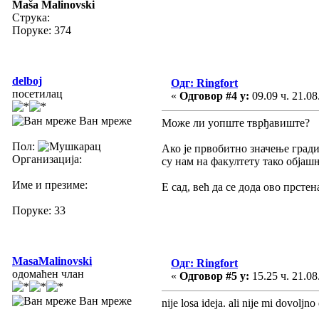
Maša Malinovski
Струка:
Поруке: 374
delboj
Одг: Ringfort
посетилац
«
Одговор #4 у:
09.09 ч. 21.08
Ван мреже
Може ли уопште тврђавиште?
Пол:
Ако је првобитно значење градишт
Организација:
су нам на факултету тако објаш
Име и презиме:
Е сад, већ да се дода ово прстен
Поруке: 33
MasaMalinovski
Одг: Ringfort
одомаћен члан
«
Одговор #5 у:
15.25 ч. 21.08
Ван мреже
nije losa ideja. ali nije mi dovolj