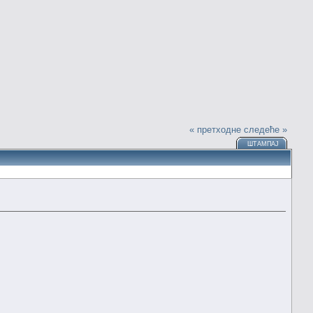
« претходне
следеће »
ШТАМПАЈ