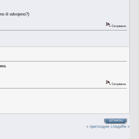
no ili odvojeno?)
Сачувана
има.
Сачувана
ШТАМПАЈ
« претходне
следеће »