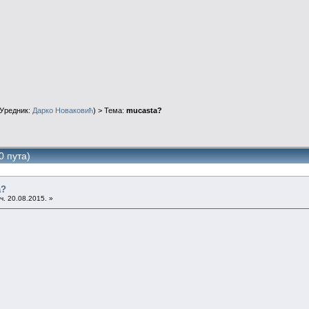
Уредник:
Дарко Новаковић
) > Тема:
mucasta?
0 пута)
a?
ч. 20.08.2015. »