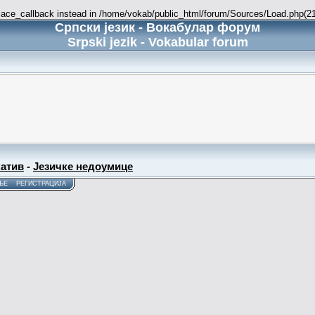
place_callback instead in /home/vokab/public_html/forum/Sources/Load.php(216
Српски језик - Вокабулар форум
Srpski jezik - Vokabular forum
атив
-
Језичке недоумице
ЊЕ
РЕГИСТРАЦИЈА