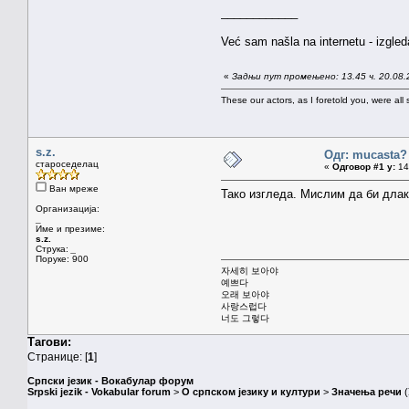
____________
Već sam našla na internetu - izgled
«
Задњи пут промењено: 13.45 ч. 20.08.
These our actors, as I foretold you, were all spi
s.z.
Одг: mucasta?
староседелац
«
Одговор #1 у:
14.
Ван мреже
Тако изгледа. Мислим да би длак
Организација:
_
Име и презиме:
s.z.
Струка:
_
Поруке: 900
자세히 보아야
예쁘다
오래 보아야
사랑스럽다
너도 그렇다
Тагови:
Странице: [
1
]
Српски језик - Вокабулар форум
Srpski jezik - Vokabular forum
>
О српском језику и култури
>
Значења речи
(