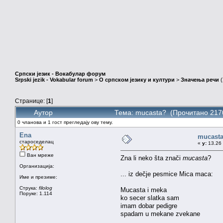
Српски језик - Вокабулар форум
Srpski jezik - Vokabular forum
>
О српском језику и култури
>
Значења речи
(
Странице: [
1
]
Аутор
Тема: mucasta? (Прочитано 217
0 чланова и 1 гост прегледају ову тему.
Ena
mucast
староседелац
«
у:
13.26 
Ван мреже
Zna li neko šta znači
mucasta
?
Организација:
... iz dečje pesmice Mica maca:
Име и презиме:
Струка:
filolog
Mucasta i meka
Поруке: 1.114
ko secer slatka sam
imam dobar pedigre
spadam u mekane zvekane