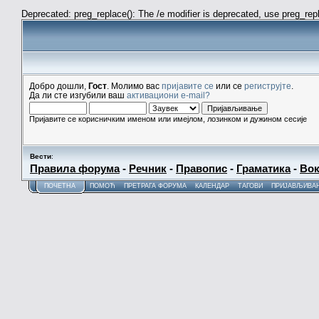
Deprecated: preg_replace(): The /e modifier is deprecated, use preg_re
Добро дошли,
Гост
. Молимо вас
пријавите се
или се
региструјте
.
Да ли сте изгубили ваш
активациони e-mail?
Пријавите се корисничким именом или имејлом, лозинком и дужином сесије
Вести
:
Правила форума
-
Речник
-
Правопис
-
Граматика
-
Вок
ПОЧЕТНА
ПОМОЋ
ПРЕТРАГА ФОРУМА
КАЛЕНДАР
ТАГОВИ
ПРИЈАВЉИВА