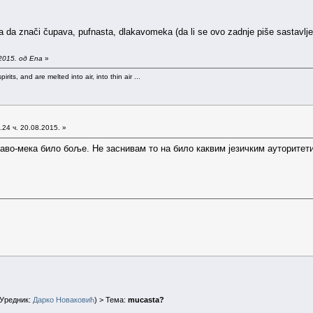
a da znači čupava, pufnasta, dlakavomeka (da li se ovo zadnje piše sastavlje
2015. од Ena
»
rits, and are melted into air, into thin air ...
24 ч. 20.08.2015. »
аво-мека било боље. Не заснивам то на било каквим језичким ауторитет
Уредник:
Дарко Новаковић
) > Тема:
mucasta?