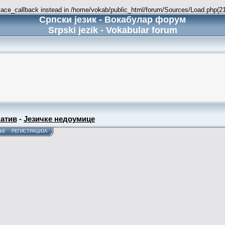
place_callback instead in /home/vokab/public_html/forum/Sources/Load.php(216
Српски језик - Вокабулар форум
Srpski jezik - Vokabular forum
атив
-
Језичке недоумице
ЊЕ
РЕГИСТРАЦИЈА