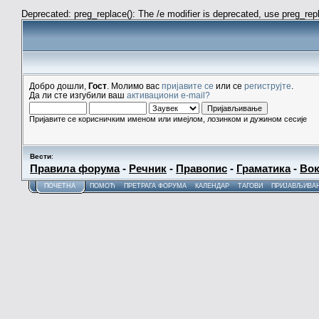
Deprecated: preg_replace(): The /e modifier is deprecated, use preg_re
Добро дошли,
Гост
. Молимо вас
пријавите се
или се
региструјте
.
Да ли сте изгубили ваш
активациони e-mail?
Пријавите се корисничким именом или имејлом, лозинком и дужином сесије
Вести
:
Правила форума
-
Речник
-
Правопис
-
Граматика
-
Вок
ПОЧЕТНА
ПОМОЋ
ПРЕТРАГА ФОРУМА
КАЛЕНДАР
ТАГОВИ
ПРИЈАВЉИВА