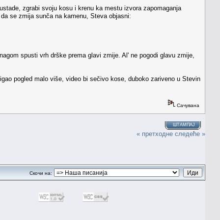
 ustade, zgrabi svoju kosu i krenu ka mestu izvora zapomaganja
i da se zmija sunča na kamenu, Steva objasni:
gom spusti vrh drške prema glavi zmije. Al' ne pogodi glavu zmije,
podigao pogled malo više, video bi sečivo kose, duboko zariveno u Stevin
Сачувана
ШТАМПАЈ
« претходне
следеће »
Скочи на: