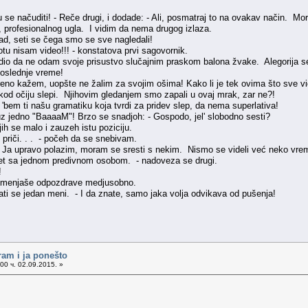
e načuditi! - Reče drugi, i dodade: - Ali, posmatraj to na ovakav način. Mora
, profesionalnog ugla. I vidim da nema drugog izlaza.
d, seti se čega smo se sve nagledali!
tu nisam video!!! - konstatova prvi sagovornik.
rudio da ne odam svoje prisustvo slučajnim praskom balona žvake. Alegorija s
poslednje vreme!
skreno kažem, uopšte ne žalim za svojim ošima! Kako li je tek ovima što sve v
 i kod očiju slepi. Njihovim gledanjem smo zapali u ovaj mrak, zar ne?!
s, 'bem ti našu gramatiku koja tvrdi za pridev slep, da nema superlativa!
z jedno "BaaaaM"! Brzo se snadjoh: - Gospodo, jel' slobodno sesti?
h se malo i zauzeh istu poziciju.
priči. . . - počeh da se snebivam.
. - Ja upravo polazim, moram se sresti s nekim. Nismo se videli već neko vre
sret sa jednom predivnom osobom. - nadoveza se drugi.
!
- Izmenjaše odpozdrave medjusobno.
brati se jedan meni. - I da znate, samo jaka volja odvikava od pušenja!
ram i ja ponešto
00 ч. 02.09.2015. »