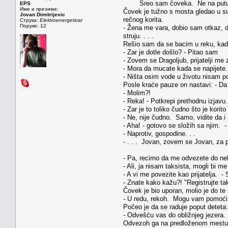
Sreo sam čoveka. Ne na putu, ne 
EPS
Име и презиме:
Čovek je tužno s mosta gledao u su
Jovan Dimitrijevic
rečnog korita.
Струка:
Elektroenergeticar
Поруке: 12
- Žena me vara, dobio sam otkaz, deca
struju. . . .
Rešio sam da se bacim u reku, kad 
- Zar je dotle došlo? - Pitao sam
- Zovem se Dragoljub, prijatelji m
- Mora da mucate kada se napijete.
- Ništa osim vode u životu nisam p
Posle kraće pauze on nastavi: - Da
- Molim?!
- Reka! - Potkrepi prethodnu izjavu.
- Zar je to toliko čudno što je korit
- Ne, nije čudno. Samo, vidite da 
- Aha! - gotovo se složih sa njim. -
- Naprotiv, gospodine. . .
- . . . Jovan, zovem se Jovan, za p
- Pa, recimo da me odvezete do nek
- Ali, ja nisam taksista, mogli bi 
- A vi me povezite kao prijatelja. - 
- Znate kako kažu?! "Registrujte t
Čovek je bio uporan, molio je do t
- U redu, rekoh. Mogu vam pomoći 
Počeo je da se raduje poput detet
- Odvešću vas do obližnjeg jezera. V
Odvezoh ga na predloženom mestu 