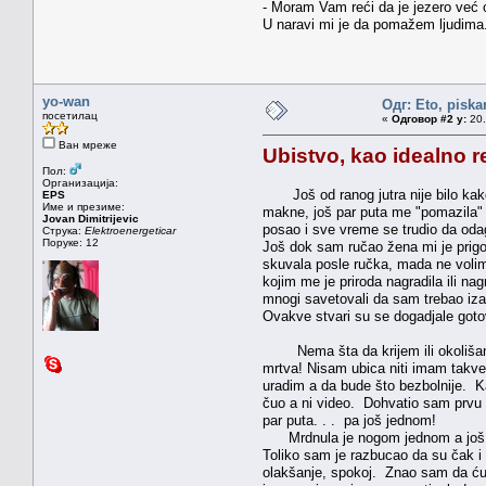
- Moram Vam reći da je jezero već o
U naravi mi je da pomažem ljudima
yo-wan
Одг: Eto, piska
посетилац
«
Одговор #2 у:
20.
Ван мреже
Ubistvo, kao idealno re
Пол:
Организација:
Još od ranog jutra nije bilo kako
EPS
Име и презиме:
makne, još par puta me "pomazila" p
Jovan Dimitrijevic
posao i sve vreme se trudio da od
Струка:
Elektroenergeticar
Поруке: 12
Još dok sam ručao žena mi je prigovo
skuvala posle ručka, mada ne voli
kojim me je priroda nagradila ili n
mnogi savetovali da sam trebao izać
Ovakve stvari su se dogadjale gotov
Nema šta da krijem ili okolišam: 
mrtva! Nisam ubica niti imam takve 
uradim a da bude što bezbolnije. K
čuo a ni video. Dohvatio sam prvu 
par puta. . . pa još jednom!
Mrdnula je nogom jednom a još jeda
Toliko sam je razbucao da su čak i 
olakšanje, spokoj. Znao sam da ću 