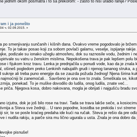
 jednim okom posmatra i to sa prekorom: - zašto to nisi uradio ranije? Posle 
ram i ja ponešto
04 ч. 02.09.2015. »
smenjivanju sunčanih i kišnih dana. Ovakvo vreme pogodovalo je bržem razvo
. To je takav posao koji za sobom povlači galamu, veselje, ispijanje rakije..
ojke, podizale su ionako užeglu atmosferu, dok su raznosile vodu, žednim i
aspirivale su vatru u ženskim mislima. Nepokošena trava je pak lepšem polu b
e i fijukom kroz travu. Lenka je prednjačila u ponudi vode, kao da je znala
al, ošineš pogledom preko Lenkinih nabujalih grudi i njenog tananog struka, a
uknje ali treba puno energije da se zauzda požuda žednog! Njena širina kukova 
, i najmoćniji bi zanemoćali... Savršeno je ona sve to znala. Smeškala se, kikot
mija, ponekad. To je muške dovodilo do ludila, onog ludila, znate već...
 se priča. Njegova kosa, dobro nakovana, mogla je obrijati i najgušću bradu s
ano izjutra, dok je još bilo rose na travi. Tada se trava lakše seče, a kosio
ktivnija a Steva sve žedniji... U rano popodne, kosidba se prekida i svi str
ovčiji sir, te se posle kraćeg predaha ide kući na ručak. Steva je rešio da pre o
 i nudila rakiju, a parče sira mu lično ugurala u usta. Znala je ona dobro da 
devojke pisnuše!