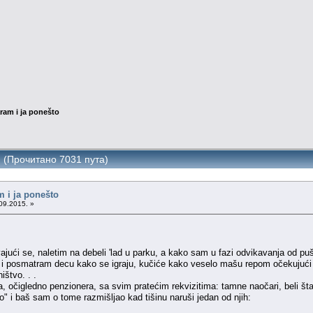
aram i ja ponešto
o (Прочитано 7031 пута)
m i ja ponešto
09.2015. »
 se, naletim na debeli 'lad u parku, a kako sam u fazi odvikavanja od puš
i i posmatram decu kako se igraju, kučiće kako veselo mašu repom očekuju
ištvo. . .
, očigledno penzionera, sa svim pratećim rekvizitima: tamne naočari, beli šta
o" i baš sam o tome razmišljao kad tišinu naruši jedan od njih: