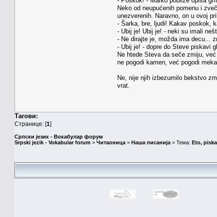
- Poskok! - Marko pobliže opisa gm
Neko od neupućenih pomenu i zvečar
unezverenih. Naravno, on u ovoj pr
- Šarka, bre, ljudi! Kakav poskok,
- Ubij je! Ubij je! - neki su imali neš
- Ne dirajte je, možda ima decu... 
- Ubij je! - dopre do Steve piskavi g
Ne htede Steva da seče zmiju, već 
ne pogodi kamen, već pogodi mekanu
Ne, nije njih izbezumilo bekstvo zm
vrat.
Тагови:
Странице: [
1
]
Српски језик - Вокабулар форум
Srpski jezik - Vokabular forum
>
Читаоница
>
Наша писанија
> Тема:
Eto, pisk