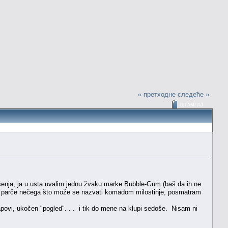
« претходне
следеће »
ШТАМПАЈ
enja, ja u usta uvalim jednu žvaku marke Bubble-Gum (baš da ih ne
ći parče nečega što može se nazvati komadom milostinje, posmatram
povi, ukočen "pogled". . . i tik do mene na klupi sedoše. Nisam ni