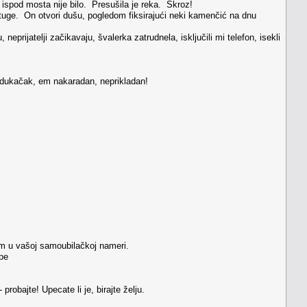
od mosta nije bilo. Presušila je reka. Skroz!
uge. On otvori dušu, pogledom fiksirajući neki kamenčić na dnu
neprijatelji začikavaju, švalerka zatrudnela, isključili mi telefon, isekli
 dukačak, em nakaradan, neprikladan!
em u vašoj samoubilačkoj nameri.
pe
robajte! Upecate li je, birajte želju.