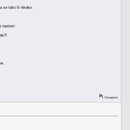
 se tako ili nikako.
e nastavi:
ide?!
me.
Сачувана