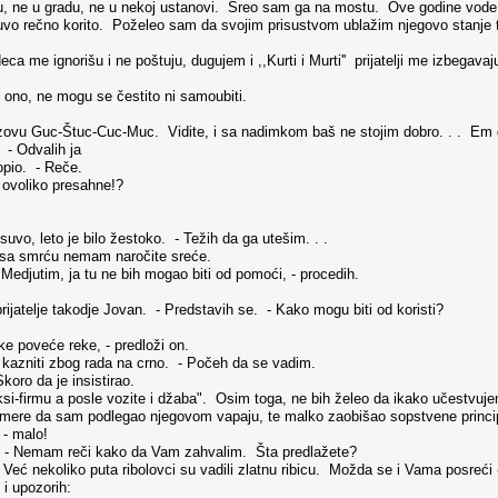
u gradu, ne u nekoj ustanovi. Sreo sam ga na mostu. Ove godine vode isp
vo rečno korito. Poželeo sam da svojim prisustvom ublažim njegovo stanje t
 me ignorišu i ne poštuju, dugujem i ,,Kurti i Murti'' prijatelji me izbegavaju, 
ono, ne mogu se čestito ni samoubiti.
e zovu Guc-Štuc-Cuc-Muc. Vidite, i sa nadimkom baš ne stojim dobro. . . Em
 - Odvalih ja
opio. - Reče.
 ovoliko presahne!?
o suvo, leto je bilo žestoko. - Težih da ga utešim. . .
i sa smrću nemam naročite sreće.
 Medjutim, ja tu ne bih mogao biti od pomoći, - procedih.
rijatelje takodje Jovan. - Predstavih se. - Kako mogu biti od koristi?
e poveće reke, - predloži on.
me kazniti zbog rada na crno. - Počeh da se vadim.
Skoro da je insistirao.
aksi-firmu a posle vozite i džaba". Osim toga, ne bih želeo da ikako učestvuj
e mere da sam podlegao njegovom vapaju, te malko zaobišao sopstvene princi
- malo!
a: - Nemam reči kako da Vam zahvalim. Šta predlažete?
eć nekoliko puta ribolovci su vadili zlatnu ribicu. Možda se i Vama posreći - p
i upozorih: