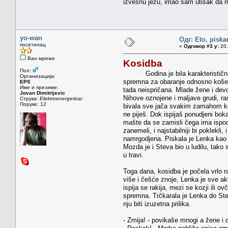
izvesnu jezu, imao sam utisak da me
yo-wan
Одг: Eto, piska
посетилац
«
Одговор #3 у:
20.
Ван мреже
Kosidba
Пол:
Godina je bila karakteristična po 
Организација:
spremna za obaranje odnosno košenje
EPS
Име и презиме:
tada neispričana. Mlade žene i dev
Jovan Dimitrijevic
Nihove oznojene i maljave grudi, r
Струка:
Elektroenergeticar
Поруке: 12
bivala sve jača svakim zamahom kos
ne piješ. Dok ispijaš ponudjeni bok
mašte da se zamisli čega ima ispod s
zanemeli, i najstabilniji bi poklekli
namrgodjena. Piskala je Lenka kao z
Mozda je i Steva bio u ludilu, tako
u travi.
Toga dana, kosidba je počela vrlo r
više i češće znoje, Lenka je sve a
ispija se rakija, mezi se kozji ili 
spremna. Trčkarala je Lenka do Steve
nju biti izuzetna prilika.
- Zmija! - povikaše mnogi a žene i 