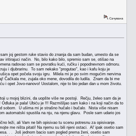
Сачувана
a sam joj gestom ruke stavio do znanja da sam budan, umesto da se
 iritirajuci način. No, bilo kako bilo, spremio sam se, otišao na
vremena radovao sam se povratku kući, ručku i popodnevnom odmoru.
struju i djubrarinu. To sam nekako "progutao", kao i kafu koju je
ušica opet počela svoju igru. Milela mi je po svim mogućim nervima
avaj! Čačkala me, zujala oko mene, dovodila do ludila. Znam da bi me
kuću i opet Jovo-nanovo! Uostalom, nije to bio jedan dan u mom životu.
u mojoj blizini, da uopšte više ne postoji. Rečju, želeo sam da je
 Odluka je pala! Ubiću je !!! Razmišljao sam kako i na koji način da to
ad sobom. U ušima mi je strašno hučalo i bučalo. Nista više nisam
nom automatski spustila na nju, na njenu glavu. Posle sam udario jos
no leži, ali Vam ne bih opisivao tu scenu potresnu za opisivanje.
jte me ništa pitati! Na njemu su bili njeni ostaci. Al' ipak osetio sam
tresa. . . Još jednom bacio sam pogled prema ženi, osetio sam