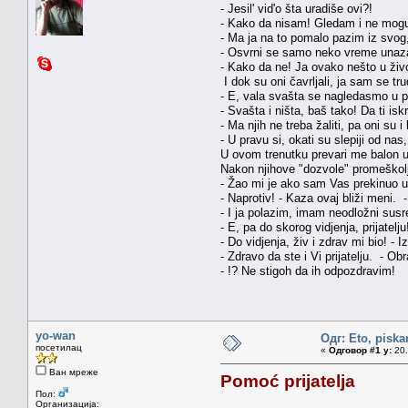
- Jesil' vid'o šta uradiše ovi?!
- Kako da nisam! Gledam i ne mogu s
- Ma ja na to pomalo pazim iz svog
- Osvrni se samo neko vreme unaza
- Kako da ne! Ja ovako nešto u živo
I dok su oni čavrljali, ja sam se t
- E, vala svašta se nagledasmo u 
- Svašta i ništa, baš tako! Da ti i
- Ma njih ne treba žaliti, pa oni su
- U pravu si, okati su slepiji od na
U ovom trenutku prevari me balon u
Nakon njihove "dozvole" promeškolji
- Žao mi je ako sam Vas prekinuo u 
- Naprotiv! - Kaza ovaj bliži meni
- I ja polazim, imam neodložni su
- E, pa do skorog vidjenja, prijatelju
- Do vidjenja, živ i zdrav mi bio! 
- Zdravo da ste i Vi prijatelju. - O
- !? Ne stigoh da ih odpozdravim!
yo-wan
Одг: Eto, piska
посетилац
«
Одговор #1 у:
20.
Ван мреже
Pomoć prijatelja
Пол:
Организација: