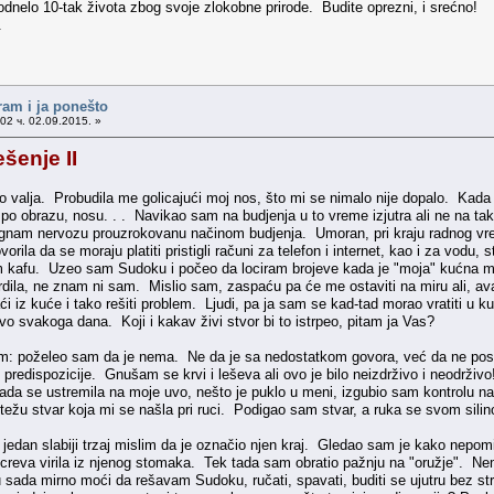
dnelo 10-tak života zbog svoje zlokobne prirode. Budite oprezni, i srećno!
.
ram i ja ponešto
02 ч. 02.09.2015. »
šenje II
 valja. Probudila me golicajući moj nos, što mi se nimalo nije dopalo. Kad
o obrazu, nosu. . . Navikao sam na budjenja u to vreme izjutra ali ne na takav
agnam nervozu prouzrokovanu načinom budjenja. Umoran, pri kraju radnog 
rila da se moraju platiti pristigli računi za telefon i internet, kao i za vodu, 
m kafu. Uzeo sam Sudoku i počeo da lociram brojeve kada je "moja" kućna m
agrdila, ne znam ni sam. Mislio sam, zaspaću pa će me ostaviti na miru ali, 
i iz kuće i tako rešiti problem. Ljudi, pa ja sam se kad-tad morao vratiti u 
o svakoga dana. Koji i kakav živi stvor bi to istrpeo, pitam ja Vas?
poželeo sam da je nema. Ne da je sa nedostatkom govora, već da ne postoji 
predispozicije. Gnušam se krvi i leševa ali ovo je bilo neizdrživo i neodrživo!
ada se ustremila na moje uvo, nešto je puklo u meni, izgubio sam kontrolu n
težu stvar koja mi se našla pri ruci. Podigao sam stvar, a ruka se svom sili
n slabiji trzaj mislim da je označio njen kraj. Gledao sam je kako nepomič
creva virila iz njenog stomaka. Tek tada sam obratio pažnju na "oružje". Nemo
sada mirno moći da rešavam Sudoku, ručati, spavati, buditi se ujutru bez s