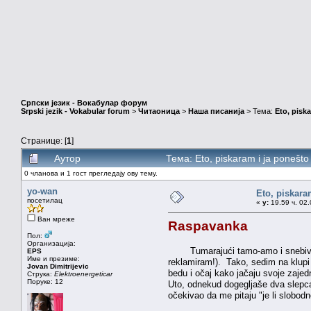
Српски језик - Вокабулар форум
Srpski jezik - Vokabular forum
>
Читаоница
>
Наша писанија
> Тема:
Eto, pisk
Странице: [
1
]
Аутор
Тема: Eto, piskaram i ja ponešt
0 чланова и 1 гост прегледају ову тему.
yo-wan
Eto, piskara
посетилац
«
у:
19.59 ч. 02.
Ван мреже
Raspavanka
Пол:
Организација:
Tumarajući tamo-amo i snebivajući
EPS
Име и презиме:
reklamiram!). Tako, sedim na klup
Jovan Dimitrijevic
bedu i očaj kako jačaju svoje zajedn
Струка:
Elektroenergeticar
Поруке: 12
Uto, odnekud dogegljaše dva slepca
očekivao da me pitaju "je li slobodn