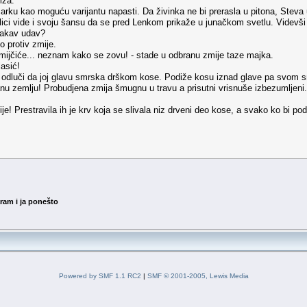
iza.
ku kao moguću varijantu napasti. Da živinka ne bi prerasla u pitona, Steva
ilici vide i svoju šansu da se pred Lenkom prikaže u junačkom svetlu. Videvš
 kakav udav?
to protiv zmije.
zmijčiće... neznam kako se zovu! - stade u odbranu zmije taze majka.
lasić!
odluči da joj glavu smrska drškom kose. Podiže kosu iznad glave pa svom sna
 zemlju! Probudjena zmija šmugnu u travu a prisutni vrisnuše izbezumljeni.
ije! Prestravila ih je krv koja se slivala niz drveni deo kose, a svako ko bi 
aram i ja ponešto
Powered by SMF 1.1 RC2
|
SMF © 2001-2005, Lewis Media