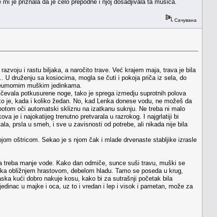
mi je priznala da je celo prepodne i njoj dosadjivala ta mušica.
Сачувана
ju i rastu biljaka, a naročito trave. Već krajem maja, trava je bila
. U druženju sa kosiocima, mogla se čuti i pokoja priča iz sela, do
 neumornim muškim jedinkama.
ičevala potkusurene noge, tako je sprega izmedju suprotnih polova
 ko je, kada i koliko žedan. No, kad Lenka donese vodu, ne možeš da
 potom oči automatski skliznu na izatkanu suknju. Ne treba ni malo
je i najokatijeg trenutno pretvarala u razrokog. I najgrlatiji bi
ala, prsla u smeh, i sve u zavisnosti od potrebe, ali nikada nije bila
vojom oštricom. Sekao je s njom čak i mlade drvenaste stabljike izrasle
cima treba manje vode. Kako dan odmiče, sunce suši travu, muški se
eme ka obližnjem hrastovom, debelom hladu. Tamo se poseda u krug,
dlaska kući dobro nakuje kosu, kako bi za sutrašnji početak bila
jedinac u majke i oca, uz to i vredan i lep i visok i pametan, može za