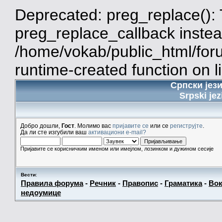
Deprecated: preg_replace(): 
preg_replace_callback instea
/home/vokab/public_html/for
runtime-created function on l
Српски јез
Srpski jez
Добро дошли,
Гост
. Молимо вас
пријавите се
или се
региструјте
.
Да ли сте изгубили ваш
активациони e-mail?
Пријавите се корисничким именом или имејлом, лозинком и дужином сесије
Вести
:
Правила форума
-
Речник
-
Правопис
-
Граматика
-
Вок
недоумице