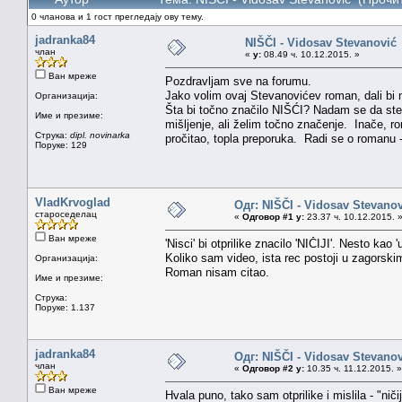
0 чланова и 1 гост прегледају ову тему.
jadranka84
NIŠČI - Vidosav Stevanović
члан
«
у:
08.49 ч. 10.12.2015. »
Ван мреже
Pozdravljam sve na forumu.
Jako volim ovaj Stevanovićev roman, dali bi 
Организација:
Šta bi točno značilo NIŠĆI? Nadam se da ste
Име и презиме:
mišljenje, ali želim točno značenje. Inače, r
Струка:
dipl. novinarka
pročitao, topla preporuka. Radi se o romanu - rij
Поруке: 129
VladKrvoglad
Одг: NIŠČI - Vidosav Stevano
староседелац
«
Одговор #1 у:
23.37 ч. 10.12.2015. 
Ван мреже
'Nisci' bi otprilike znacilo 'NIČIJI'. Nesto kao
Koliko sam video, ista rec postoji u zagorskim
Организација:
Roman nisam citao.
Име и презиме:
Струка:
Поруке: 1.137
jadranka84
Одг: NIŠČI - Vidosav Stevano
члан
«
Одговор #2 у:
10.35 ч. 11.12.2015. »
Ван мреже
Hvala puno, tako sam otprilike i mislila - "ničiji"