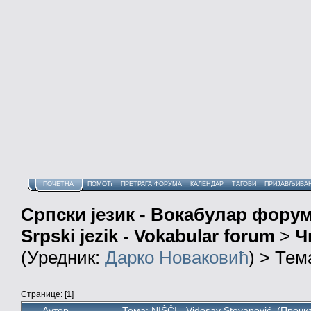
ПОЧЕТНА
ПОМОЋ
ПРЕТРАГА ФОРУМА
КАЛЕНДАР
ТАГОВИ
ПРИЈАВЉИВА
Српски језик - Вокабулар фору
Srpski jezik - Vokabular forum
>
Ч
(Уредник:
Дарко Новаковић
) > Тем
Странице: [
1
]
Аутор
Тема: NIŠČI - Vidosav Stevanović (Прочи