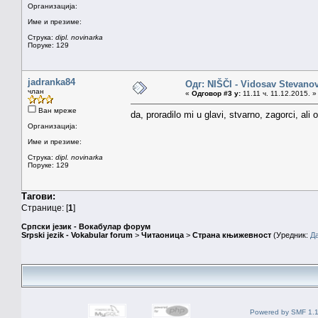
Организација:
Име и презиме:
Струка:
dipl. novinarka
Поруке: 129
jadranka84
Одг: NIŠČI - Vidosav Stevano
члан
«
Одговор #3 у:
11.11 ч. 11.12.2015. »
Ван мреже
da, proradilo mi u glavi, stvarno, zagorci, ali oni
Организација:
Име и презиме:
Струка:
dipl. novinarka
Поруке: 129
Тагови:
Странице: [
1
]
Српски језик - Вокабулар форум
Srpski jezik - Vokabular forum
>
Читаоница
>
Страна књижевност
(Уредник:
Д
Powered by SMF 1.