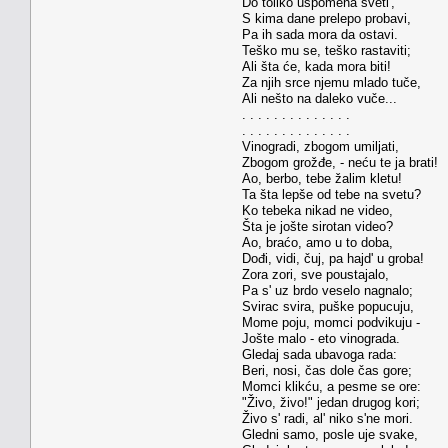
Do toliko uspomena sveti',
S kima dane prelepo probavi,
Pa ih sada mora da ostavi.
Teško mu se, teško rastaviti;
Ali šta će, kada mora biti!
Za njih srce njemu mlado tuče,
Ali nešto na daleko vuče...
. . . . . . . . . . . . . .
. . . . . . . . . . . . . .
Vinogradi, zbogom umiljati,
Zbogom grožđe, - neću te ja brati!
Ao, berbo, tebe žalim kletu!
Ta šta lepše od tebe na svetu?
Ko tebeka nikad ne video,
Šta je jošte sirotan video?
Ao, braćo, amo u to doba,
Dođi, vidi, čuj, pa hajd' u groba!
Zora zori, sve poustajalo,
Pa s' uz brdo veselo nagnalo;
Svirac svira, puške popucuju,
Mome poju, momci podvikuju -
Jošte malo - eto vinograda.
Gledaj sada ubavoga rada:
Beri, nosi, čas dole čas gore;
Momci klikću, a pesme se ore:
"Živo, živo!" jedan drugog kori;
Živo s' radi, al' niko s'ne mori.
Gledni samo, posle uje svake,