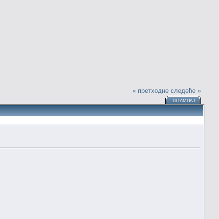
« претходне
следеће »
ШТАМПАЈ