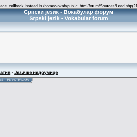
place_callback instead in /home/vokab/public_html/forum/Sources/Load.php(216
Српски језик - Вокабулар форум
Srpski jezik - Vokabular forum
атив
-
Језичке недоумице
ЊЕ
РЕГИСТРАЦИЈА