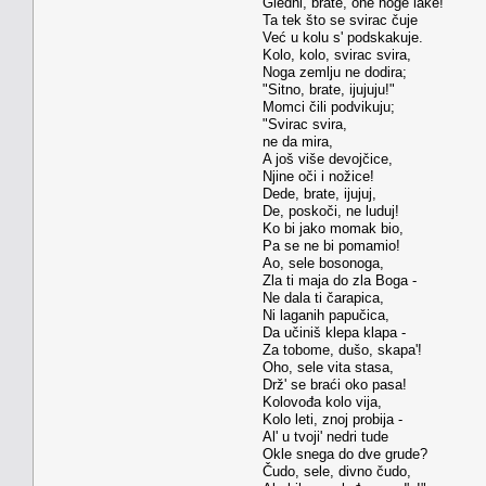
Gledni, brate, one noge lake!
Ta tek što se svirac čuje
Već u kolu s' podskakuje.
Kolo, kolo, svirac svira,
Noga zemlju ne dodira;
"Sitno, brate, ijujuju!"
Momci čili podvikuju;
"Svirac svira,
ne da mira,
A još više devojčice,
Njine oči i nožice!
Dede, brate, ijujuj,
De, poskoči, ne luduj!
Ko bi jako momak bio,
Pa se ne bi pomamio!
Ao, sele bosonoga,
Zla ti maja do zla Boga -
Ne dala ti čarapica,
Ni laganih papučica,
Da učiniš klepa klapa -
Za tobome, dušo, skapa'!
Oho, sele vita stasa,
Drž' se braći oko pasa!
Kolovođa kolo vija,
Kolo leti, znoj probija -
Al' u tvoji' nedri tude
Okle snega do dve grude?
Čudo, sele, divno čudo,