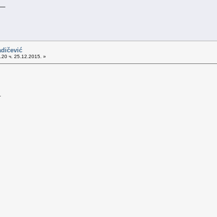
 —
dičević
20 ч. 25.12.2015. »
.