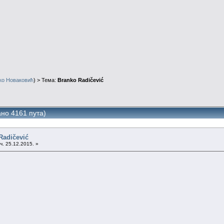
ко Новаковић
) > Тема:
Branko Radičević
ано 4161 пута)
Radičević
ч. 25.12.2015. »