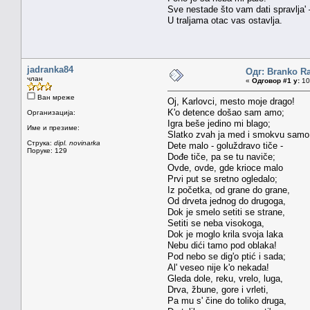
Sve nestade što vam dati spravlja'
U traljama otac vas ostavlja.
jadranka84
Одг: Branko Ra
члан
«
Одговор #1 у:
10.
Ван мреже
Oj, Karlovci, mesto moje drago!
K'o detence došao sam amo;
Организација:
Igra beše jedino mi blago;
Име и презиме:
Slatko zvah ja med i smokvu samo
Струка:
dipl. novinarka
Dete malo - goluždravo tiče -
Поруке: 129
Dođe tiče, pa se tu naviče;
Ovde, ovde, gde krioce malo
Prvi put se sretno ogledalo;
Iz početka, od grane do grane,
Od drveta jednog do drugoga,
Dok je smelo setiti se strane,
Setiti se neba visokoga,
Dok je moglo krila svoja laka
Nebu dići tamo pod oblaka!
Pod nebo se dig'o ptić i sada;
Al' veseo nije k'o nekada!
Gleda dole, reku, vrelo, luga,
Drva, žbune, gore i vrleti,
Pa mu s' čine do toliko druga,