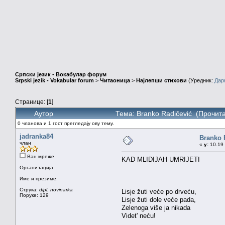
Српски језик - Вокабулар форум
Srpski jezik - Vokabular forum
>
Читаоница
>
Најлепши стихови
(Уредник:
Дар
Странице: [
1
]
Аутор
Тема: Branko Radičević (Прочит
0 чланова и 1 гост прегледају ову тему.
jadranka84
Branko 
члан
«
у:
10.19 
Ван мреже
KAD MLIDIJAH UMRIJETI
Организација:
Име и презиме:
Струка:
dipl. novinarka
Lisje žuti veće po drveću,
Поруке: 129
Lisje žuti dole veće pada,
Zelenoga više ja nikada
Videt' neću!