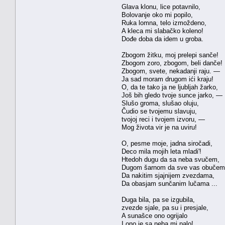
Glava klonu, lice potavnilo,
Bolovanje oko mi popilo,
Ruka lomna, telo izmoždeno,
A kleca mi slabačko koleno!
Dođe doba da idem u groba.
Zbogom žitku, moj prelepi sanče!
Zbogom zoro, zbogom, beli danče!
Zbogom, svete, nekadanji raju. —
Ja sad moram drugom ići kraju!
O, da te tako ja ne ljubljah žarko,
Još bih gledo tvoje sunce jarko, —
Slušo groma, slušao oluju,
Čudio se tvojemu slavuju,
tvojoj reci i tvojem izvoru, —
Mog života vir je na uviru!
O, pesme moje, jadna siročadi,
Deco mila mojih leta mladi'!
Htedoh dugu da sa neba svučem,
Dugom šarnom da sve vas obučem
Da nakitim sjajnijem zvezdama,
Da obasjam sunčanim lučama ...
Duga bila, pa se izgubila,
zvezde sjale, pa su i presjale,
A sunašce ono ogrijalo
I ono je sa neba mi palo!