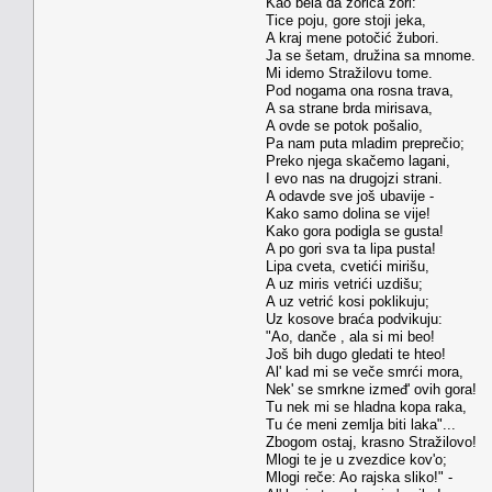
Kao bela da zorica zori:
Tice poju, gore stoji jeka,
A kraj mene potočić žubori.
Ja se šetam, družina sa mnome.
Mi idemo Stražilovu tome.
Pod nogama ona rosna trava,
A sa strane brda mirisava,
A ovde se potok pošalio,
Pa nam puta mladim preprečio;
Preko njega skačemo lagani,
I evo nas na drugojzi strani.
A odavde sve još ubavije -
Kako samo dolina se vije!
Kako gora podigla se gusta!
A po gori sva ta lipa pusta!
Lipa cveta, cvetići mirišu,
A uz miris vetrići uzdišu;
A uz vetrić kosi poklikuju;
Uz kosove braća podvikuju:
"Ao, danče , ala si mi beo!
Još bih dugo gledati te hteo!
Al' kad mi se veče smrći mora,
Nek' se smrkne izmeđ' ovih gora!
Tu nek mi se hladna kopa raka,
Tu će meni zemlja biti laka"...
Zbogom ostaj, krasno Stražilovo!
Mlogi te je u zvezdice kov'o;
Mlogi reče: Ao rajska sliko!" -