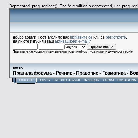
Deprecated: preg_replace(): The /e modifier is deprecated, use preg_re
Добро дошли,
Гост
. Молимо вас
пријавите се
или се
региструјте
.
Да ли сте изгубили ваш
активациони e-mail?
Пријавите се корисничким именом или имејлом, лозинком и дужином сесије
Вести
:
Правила форума
-
Речник
-
Правопис
-
Граматика
-
Вок
ПОЧЕТНА
ПОМОЋ
ПРЕТРАГА ФОРУМА
КАЛЕНДАР
ТАГОВИ
ПРИЈАВЉИВА