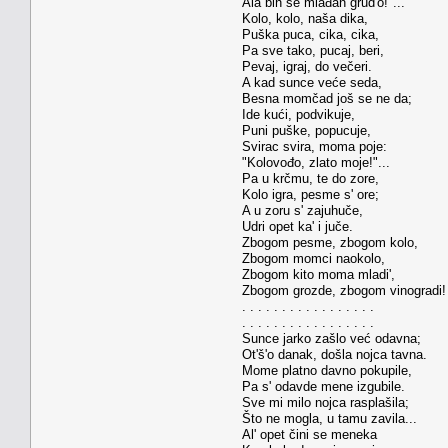
Ala bih se mlađan grud'o!"...
Kolo, kolo, naša dika,
Puška puca, cika, cika,
Pa sve tako, pucaj, beri,
Pevaj, igraj, do večeri.
A kad sunce veće seda,
Besna momčad još se ne da;
Ide kući, podvikuje,
Puni puške, popucuje,
Svirac svira, moma poje:
"Kolovođo, zlato moje!"...
Pa u krčmu, te do zore,
Kolo igra, pesme s' ore;
A u zoru s' zajuhuče,
Udri opet ka' i juče.
Zbogom pesme, zbogom kolo,
Zbogom momci naokolo,
Zbogom kito moma mladi',
Zbogom grozde, zbogom vinogradi!
. . . . . . . . . . . . . . . . .
. . . . . . . . . . . . . . . . .
Sunce jarko zašlo već odavna;
Ot'š'o danak, došla nojca tavna.
Mome platno davno pokupile,
Pa s' odavde mene izgubile.
Sve mi milo nojca rasplašila;
Što ne mogla, u tamu zavila...
Al' opet čini se meneka