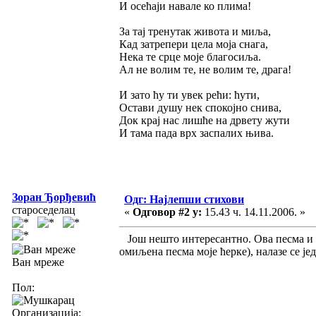
И осећаји навале ко плима!
За тај тренутак живота и миља,
Кад затрепери цела моја снага,
Нека те срце моје благосиља.
Ал не волим те, не волим те, драга!
И зато ћу ти увек рећи: ћути,
Остави душу нек спокојно снива,
Док крај нас лишће на дрвету жути
И тама пада врх заспалих њива.
Зоран Ђорђевић
Одг: Најлепши стихови
староседелац
«
Одговор #2 у:
15.43 ч. 14.11.2006. »
Још нешто интересантно. Ова песма и она
омиљена песма моје ћерке), налазе се је
Ван мреже
Пол:
Организација: