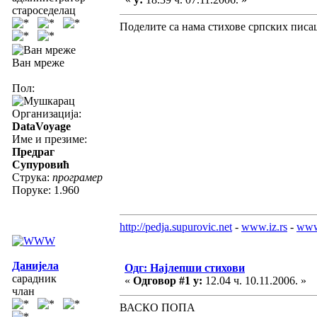
староседелац
Поделите са нама стихове српских писац
Ван мреже
Пол:
Организација:
DataVoyage
Име и презиме:
Предраг
Супуровић
Струка:
програмер
Поруке: 1.960
http://pedja.supurovic.net
-
www.iz.rs
-
www
Данијела
Одг: Најлепши стихови
сарадник
«
Одговор #1 у:
12.04 ч. 10.11.2006. »
члан
ВАСКО ПОПА