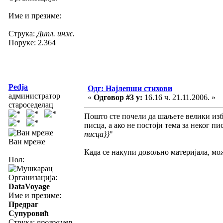
Име и презиме:
Струка:
Дипл. инж.
Поруке: 2.364
Pedja
Одг: Најлепши стихови
администратор
«
Одговор #3 у:
16.16 ч. 21.11.2006. »
староседелац
Пошто сте почели да шаљете велики избор
писца, а ако не постоји тема за неког п
писца}}
"
Ван мреже
Када се накупи довољно материјала, мо
Пол:
Организација:
DataVoyage
Име и презиме:
Предраг
Супуровић
Струка:
програмер