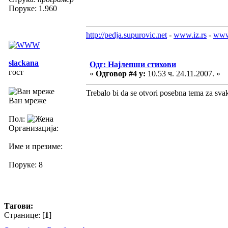
Поруке: 1.960
http://pedja.supurovic.net
-
www.iz.rs
-
www
slackana
Одг: Најлепши стихови
гост
«
Одговор #4 у:
10.53 ч. 24.11.2007. »
Trebalo bi da se otvori posebna tema za sva
Ван мреже
Пол:
Организација:
Име и презиме:
Поруке: 8
Тагови:
Странице: [
1
]