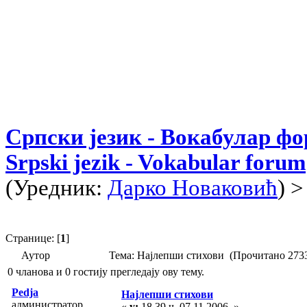
Српски језик - Вокабулар ф
Srpski jezik - Vokabular forum
(Уредник:
Дарко Новаковић
) 
Странице: [
1
]
Аутор
Тема: Најлепши стихови (Прочитано 2733
0 чланова и 0 гостију прегледају ову тему.
Pedja
Најлепши стихови
администратор
«
у:
18.39 ч. 07.11.2006. »