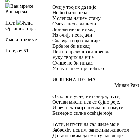
Очију твојих да није
Ван мреже
Не би било неба
У слепом нашем стану
Пол:
Смеха твога да нема
Организација:
Зидови не би никад
Из очију нестајали
Име и презиме:
Славуја твојих да није
Врбе не би никад
Поруке: 51
Нежно преко прага прешле
Руку твојих да није
Сунце не би никад
У сну нашем преноћило
ИСКРЕНА ПЕСМА
Милан Раки
О склопи усне, не говори, ћути,
Остави мисли нек се бујно роје,
И реч нек твоја ничим не помути
Безмерно силне осећаје моје.
Ћути, и пусти да сад жиле моје
Забрекћу новим, заносним животом,
Да заборавим да смо ту нас двоје