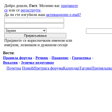
Добро дошли,
Гост
. Молимо вас
пријавите
се
или се
региструјте
.
Да ли сте изгубили ваш
активациони e-mail?
Пријавите се корисничким именом или
имејлом, лозинком и дужином сесије
Вести
:
Правила форума
-
Речник
-
Правопис
-
Граматика
-
Вокатив
-
Језичке недоумице
Почетна
Помоћ
Претрага форума
Календар
Тагови
Пријављив