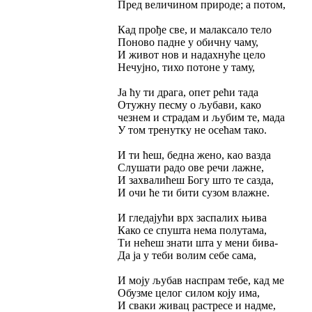
Пред величином природе; а потом,
Кад прође све, и малаксало тело
Поново падне у обичну чаму,
И живот нов и надахнуће цело
Нечујно, тихо потоне у таму,
Ја ћу ти драга, опет рећи тада
Отужну песму о љубави, како
чезнем и страдам и љубим те, мада
У том тренутку не осећам тако.
И ти ћеш, бедна жено, као вазда
Слушати радо ове речи лажне,
И захвалићеш Богу што те сазда,
И очи ће ти бити сузом влажне.
И гледајући врх заспалих њива
Како се спушта нема полутама,
Ти нећеш знати шта у мени бива-
Да ја у теби волим себе сама,
И моју љубав наспрам тебе, кад ме
Обузме целог силом коју има,
И сваки живац растресе и надме,