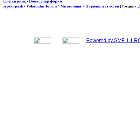
Српски језик - Вокабулар форум
Srpski jezik - Vokabular forum
>
Читаоница
>
Најлепши стихови
(Уредник:
Powered by SMF 1.1 R