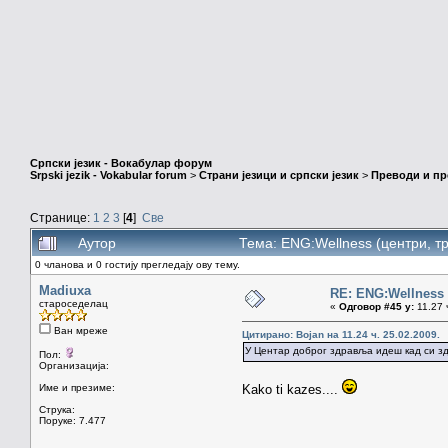
Српски језик - Вокабулар форум
Srpski jezik - Vokabular forum
>
Страни језици и српски језик
>
Преводи и п
Странице:
1
2
3
[
4
]
Све
Аутор
Тема: ENG:Wellness (центри, т
0 чланова и 0 гостију прегледају ову тему.
Madiuxa
RE: ENG:Wellness 
староседелац
«
Одговор #45 у:
11.27 
Ван мреже
Цитирано: Bojan на 11.24 ч. 25.02.2009.
У Центар доброг здравља идеш кад си здр
Пол:
Организација:
Име и презиме:
Kako ti kazes....
Струка:
Поруке: 7.477