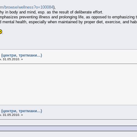
.com/browse/wellness?o=100084
),
thy in body and mind, esp. as the result of deliberate effort.
mphasizes preventing illness and prolonging life, as opposed to emphasizing t
d mental health, especially when maintained by proper diet, exercise, and habi
.
(центри, третмани...)
. 31.05.2010. »
(центри, третмани...)
. 31.05.2010. »