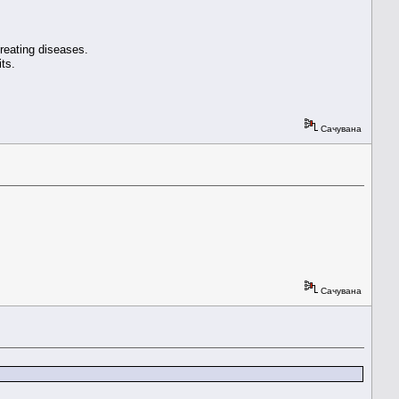
reating diseases.
ts.
Сачувана
Сачувана