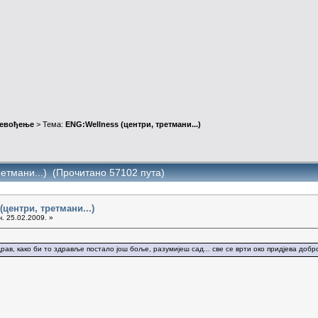
ревођење
> Тема:
ENG:Wellness (центри, третмани...)
ретмани...) (Прочитано 57102 пута)
(центри, третмани...)
ч. 25.02.2009. »
ав, како би то здравље постало још боље, разумијеш сад... све се врти око придјева добр