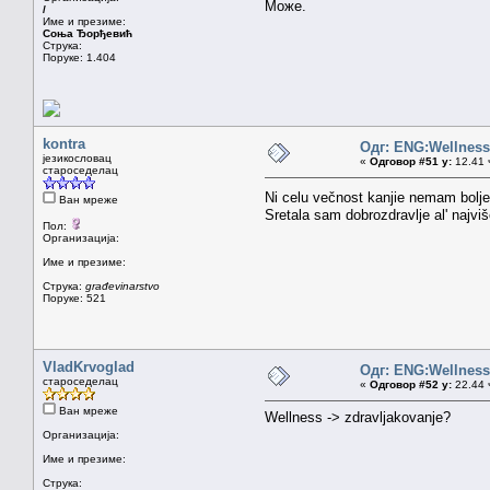
Може.
/
Име и презиме:
Соња Ђорђевић
Струка:
Поруке: 1.404
kontra
Одг: ENG:Wellness 
језикословац
«
Одговор #51 у:
12.41 ч
староседелац
Ni celu večnost kanjie nemam bolje
Ван мреже
Sretala sam dobrozdravlje al' najv
Пол:
Организација:
Име и презиме:
Струка:
građevinarstvo
Поруке: 521
VladKrvoglad
Одг: ENG:Wellness 
староседелац
«
Одговор #52 у:
22.44 ч
Ван мреже
Wellness -> zdravljakovanje?
Организација:
Име и презиме:
Струка: