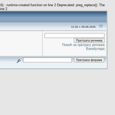
) : runtime-created function on line 2 Deprecated: preg_replace(): The
line 2
12.34 ч. 08.08.2026.
Помоћ за претрагу речника
Вокабулара