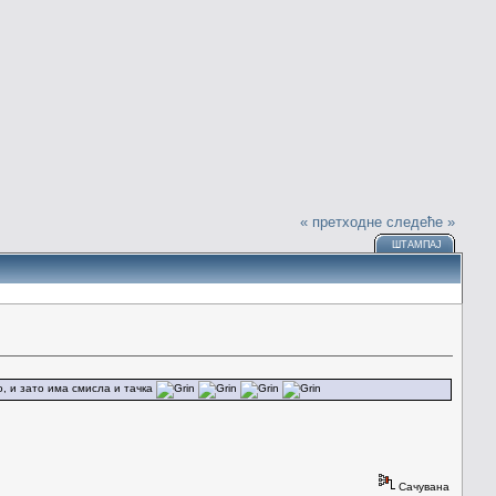
« претходне
следеће »
ШТАМПАЈ
о, и зато има смисла и тачка
Сачувана