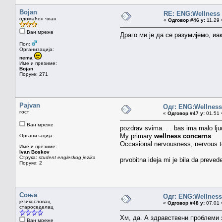
Bojan
RE: ENG:Wellness 
одомаћен члан
«
Одговор #46 у:
11.29 
Ван мреже
Драго ми је да се разумијемо, иак
Пол:
Организација:
nema
Име и презиме:
Bojan
Поруке: 271
Pajvan
Одг: ENG:Wellness 
гост
«
Одговор #47 у:
01.51 ч
Ван мреже
pozdrav svima. . . bas ima malo lju
My primary
wellness concerns
:
Организација:
Occasional nervousness, nervous te
Име и презиме:
Ivan Boskov
Струка:
student engleskog jezika
prvobitna ideja mi je bila da preve
Поруке: 2
Соња
Одг: ENG:Wellness 
језикословац
«
Одговор #48 у:
07.01 ч
староседелац
Хм, да. А здравствени проблеми 
Ван мреже