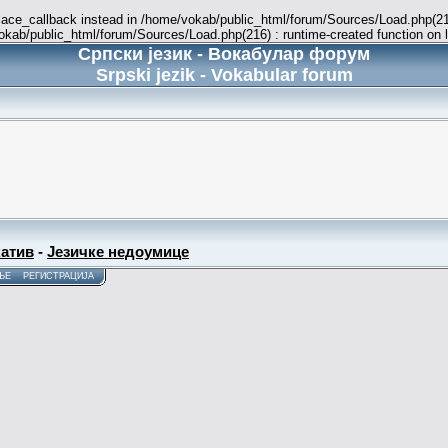
place_callback instead in /home/vokab/public_html/forum/Sources/Load.php(216
vokab/public_html/forum/Sources/Load.php(216) : runtime-created function on 
Српски језик - Вокабулар форум
Srpski jezik - Vokabular forum
атив
-
Језичке недоумице
ЊЕ
РЕГИСТРАЦИЈА