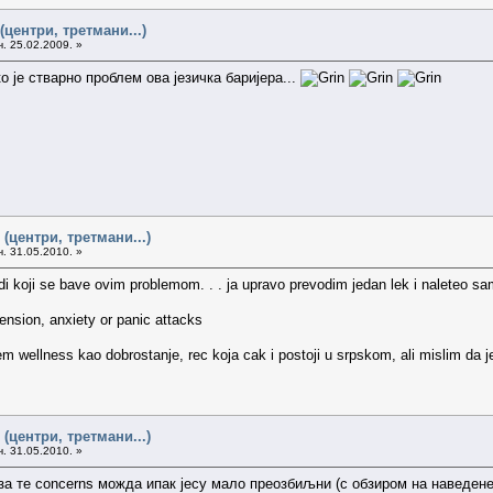
(центри, третмани...)
ч. 25.02.2009. »
о је стварно проблем ова језичка баријера...
(центри, третмани...)
. 31.05.2010. »
di koji se bave ovim problemom. . . ja upravo prevodim jedan lek i naleteo sam
nsion, anxiety or panic attacks
dem wellness kao dobrostanje, rec koja cak i postoji u srpskom, ali mislim da j
(центри, третмани...)
. 31.05.2010. »
за те concerns можда ипак јесу мало преозбиљни (с обзиром на наведене