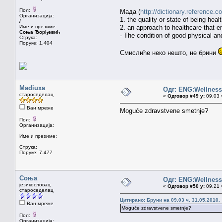
Пол:
Мада (
http://dictionary.reference
Организација:
1. the quality or state of being heal
/
Име и презиме:
2. an approach to healthcare that e
Соња Ђорђевић
- The condition of good physical an
Струка:
Поруке: 1.404
Смислиће неко нешто, не брини
Madiuxa
Одг: ENG:Wellness 
староседелац
«
Одговор #49 у:
09.03 ч
Ван мреже
Moguće zdravstvene smetnje?
Пол:
Организација:
Име и презиме:
Струка:
Поруке: 7.477
Соња
Одг: ENG:Wellness 
језикословац
«
Одговор #50 у:
09.21 ч
староседелац
Цитирано: Бруни на 09.03 ч. 31.05.2010.
Ван мреже
Moguće zdravstvene smetnje?
Пол:
Организација: