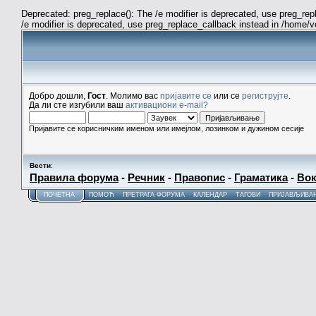
Deprecated: preg_replace(): The /e modifier is deprecated, use preg_re
/e modifier is deprecated, use preg_replace_callback instead in /home/
Добро дошли,
Гост
. Молимо вас
пријавите се
или се
региструјте
.
Да ли сте изгубили ваш
активациони e-mail?
Пријавите се корисничким именом или имејлом, лозинком и дужином сесије
Вести
:
Правила форума
-
Речник
-
Правопис
-
Граматика
-
Вок
ПОЧЕТНА
ПОМОЋ
ПРЕТРАГА ФОРУМА
КАЛЕНДАР
ТАГОВИ
ПРИЈАВЉИВА