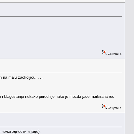
Сачувана
 na malu zackoljicu. . . .
e i blagostanje nekako prirodnije, iako je mozda jace markirana rec
Сачувана
 нелагодности и јаде).