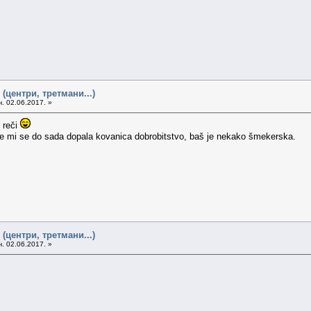
(центри, третмани...)
. 02.06.2017. »
 reči
iše mi se do sada dopala kovanica dobrobitstvo, baš je nekako šmekerska.
(центри, третмани...)
. 02.06.2017. »