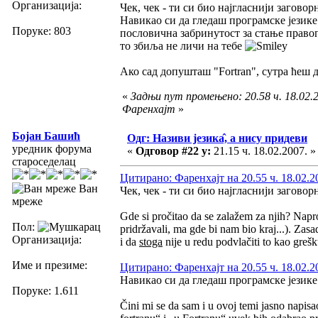
Организација:
Чек, чек - ти си био најгласнији загово
Навикао си да гледаш програмске језике
Поруке: 803
пословична забринутост за стање правоп
то збиља не личи на тебе
Ако сад допушташ "Fortran", сутра ћеш доп
«
Задњи пут промењено: 20.58 ч. 18.02.2
Фаренхајт
»
Бојан Башић
Одг: Називи језика̂, а нису придеви
уредник форума
«
Одговор #22 у:
21.15 ч. 18.02.2007. »
староседелац
Цитирано: Фаренхајт на 20.55 ч. 18.02.2
Ван
Чек, чек - ти си био најгласнији загово
мреже
Gde si pročitao da se zalažem za njih? Naproti
Пол:
pridržavali, ma gde bi nam bio kraj...). Zas
Организација:
i da
stoga
nije u redu podvlačiti to kao grešk
Име и презиме:
Цитирано: Фаренхајт на 20.55 ч. 18.02.2
Навикао си да гледаш програмске језике
Поруке: 1.611
Čini mi se da sam i u ovoj temi jasno napisa