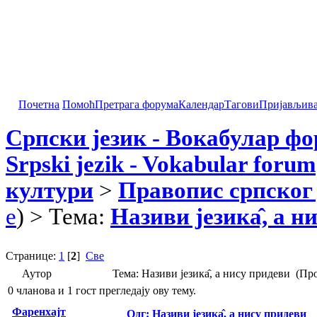
Почетна
Помоћ
Претрага форума
Календар
Тагови
Пријављив
Српски језик - Вокабулар ф
Srpski jezik - Vokabular forum
култури
>
Правопис српског 
e
) > Тема:
Називи језика̂, а н
Странице:
1
[
2
]
Све
Аутор
Тема: Називи језика̂, а нису придеви (Пр
0 чланова и 1 гост прегледају ову тему.
Фаренхајт
Одг: Називи језика̂, а нису придеви