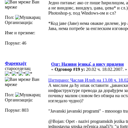
Ван
Једно питање: ако се пише ћирилицом, а
мреже
а не виндовс, виндоуз, џава, џева* и сл.
Photoshop-у, под Windows-ом и сл?
Пол:
Организација:
*Код јаве (Јаве) нема овакве дилеме, јер
Јава, нема потребе за енглеским изговор
Име и презиме:
Поруке: 46
Фаренхајт
Одг: Називи језика̂, а нису придеви
староседелац
«
Одговор #19 у:
20.02 ч. 18.02.2007. »
Ван
Цитирано: Часлав Илић на 13.08 ч. 18.02
мреже
А мислим да ћу ипак оставити „јавански
инфраструктуре превода да дорађујем з
Пол:
почињу малим словом без обзира на ост
Организација:
изгледало чудно)?
Поруке: 803
"Javanski javanski programi" - mnooogo tr
@Bojan: Opet - nazivi programskih jezika tre
jednostavna srpska rečenica znači?): "u f