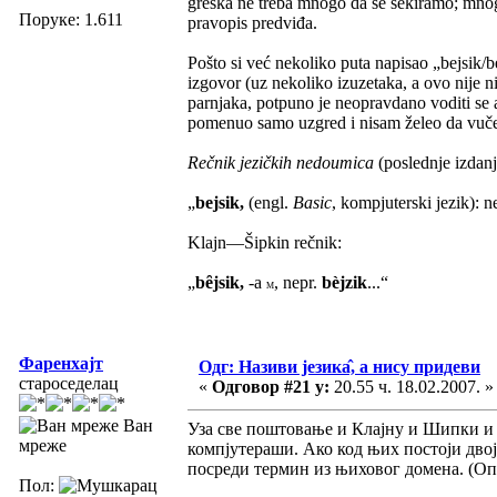
greška ne treba mnogo da se sekiramo; mnoge
Поруке: 1.611
pravopis predviđa.
Pošto si već nekoliko puta napisao „bejsik/b
izgovor (uz nekoliko izuzetaka, a ovo nije 
parnjaka, potpuno je neopravdano voditi se
pomenuo samo uzgred i nisam želeo da vučem d
Rečnik jezičkih nedoumica
(poslednje izdan
„
bejsik,
(engl.
Basic
, kompjuterski jezik): 
Klajn—Šipkin rečnik:
„
bȇjsik,
-a
, nepr.
bèjzik
...“
M
Фаренхајт
Одг: Називи језика̂, а нису придеви
староседелац
«
Одговор #21 у:
20.55 ч. 18.02.2007. »
Ван
Уза све поштовање и Клајну и Шипки и т
мреже
компјутераши. Ако код њих постоји двојс
посреди термин из њиховог домена. (Оп
Пол: