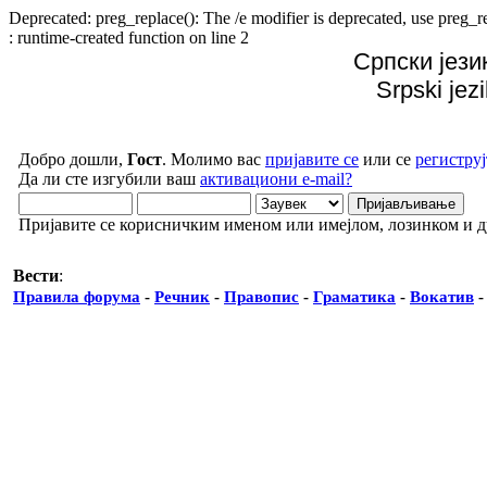
Deprecated: preg_replace(): The /e modifier is deprecated, use preg
: runtime-created function on line 2
Српски јези
Srpski jez
Добро дошли,
Гост
. Молимо вас
пријавите се
или се
региструј
Да ли сте изгубили ваш
активациони e-mail?
Пријавите се корисничким именом или имејлом, лозинком и 
Вести
:
Правила форума
-
Речник
-
Правопис
-
Граматика
-
Вокатив