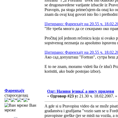
fortranu“ i „u Fortranu“ uvek bih odabrao pr
se drugonavedene varijante izbacile iz Pra
Pravopis, pa stoga primećujem da onaj ko o
znam da ovaj kraj govori isto što i prethodni
Цитирано: Фаренхајт на 20.55 ч. 18.02.2
"Не треба много да се секирамо око пра
Pročitaj još jednom rečenicu koju si ovako 
sopstvenog neznanja za apsolutno ispravnu r
Цитирано: Фаренхајт на 20.55 ч. 18.02.2
Ако сад допушташ "Fortran", сутра ћеш доп
E to ne znam, moramo videti šta će idući Pra
koristiti, ako bude postojao izbor).
Фаренхајт
Одг: Називи језика̂, а нису придеви
староседелац
«
Одговор #23 у:
21.30 ч. 18.02.2007. »
Ван
A gde si u Pravopisu video da se može pisati
мреже
građanstva i grafijama "vozio sam se u Fordu
pravopisne greške (jer se misli na vozila, a n