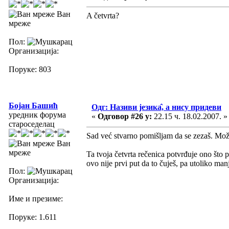
Ван
A četvrta?
мреже
Пол:
Организација:
Поруке: 803
Бојан Башић
Одг: Називи језика̂, а нису придеви
уредник форума
«
Одговор #26 у:
22.15 ч. 18.02.2007. »
староседелац
Sad već stvarno pomišljam da se zezaš. Može
Ван
мреже
Ta tvoja četvrta rečenica potvrđuje ono što 
ovo nije prvi put da to čuješ, pa utoliko m
Пол:
Организација:
Име и презиме:
Поруке: 1.611