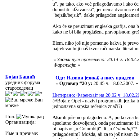
u", pa tako, ako već prilagođavamo i ako ćem
dopustiti "džavanski", jer nema dvoumice oko
"bejzik/bejsik", dakle prilagođen angloameri
Ako će se preuzimati engleska grafija, ona b
kako ne bi bila proglašena pravopisnom gr
Elem, niko još nije pomenuo kakva je prevod
najrelevantniji naš izvor računarske literatur
«
Задњи пут промењено: 20.14 ч. 18.02.2
Фаренхајт
»
Бојан Башић
Одг: Називи језика̂, а нису придеви
уредник форума
«
Одговор #20 у:
20.45 ч. 18.02.2007. »
староседелац
Цитирано: Фаренхајт на 20.02 ч. 18.02.2
Ван
@Bojan: Opet - nazivi programskih jezika tre
мреже
jednostavna srpska rečenica znači?)
Пол:
Ako
ih pišemo prilagođeno. A, po ko zna koji
Организација:
apsolutno dozvoljeno), onda preuzimamo i i
bi napisao „u Columbiji“ ili „u
Columbiji
“? 
Име и презиме:
prilagođenim? Možda, ali za to još nisam ču