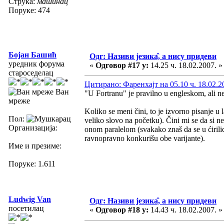
Струка:
машинац
Поруке: 474
Бојан Башић
Одг: Називи језика̂, а нису придеви
уредник форума
«
Одговор #17 у:
14.25 ч. 18.02.2007. »
староседелац
Цитирано: Фаренхајт на 05.10 ч. 18.02.2
Ван
"U Fortranu" je pravilno u engleskom, ali ne 
мреже
Koliko se meni čini, to je izvorno pisanje u
Пол:
veliko slovo na početku). Čini mi se da si ne
Организација:
onom paralelom (svakako znaš da se u ćirilici
ravnopravno konkurišu obe varijante).
Име и презиме:
Поруке: 1.611
Ludwig Van
Одг: Називи језика̂, а нису придеви
посетилац
«
Одговор #18 у:
14.43 ч. 18.02.2007. »