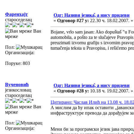
Фаренхајт
Одг: Називи језика̂, а нису придеви
староседелац
«
Одговор #27 у:
22.30 ч. 18.02.2007. »
Ван
Bojane, vrlo sam jasan: Ako dopuštaš "u For
мреже
automobila, a pošto za te slučajeve Pravopi
preuzimati izvornu grafiju s izvornim pravo
Пол:
tumačenja teksta u Pravopisu, i rešićemo pr
Организација:
Поруке: 803
Вученовић
Одг: Називи језика̂, а нису придеви
језикословац
«
Одговор #28 у:
10.18 ч. 19.02.2007. »
староседелац
Цитирано: Часлав Илић на 13.08 ч. 18.02
Ван
А мислим да ћу ипак оставити „јавански
мреже
инфраструктуре превода да дорађујем з
Пол:
Организација:
Мени би за програмски језик јава приро
_