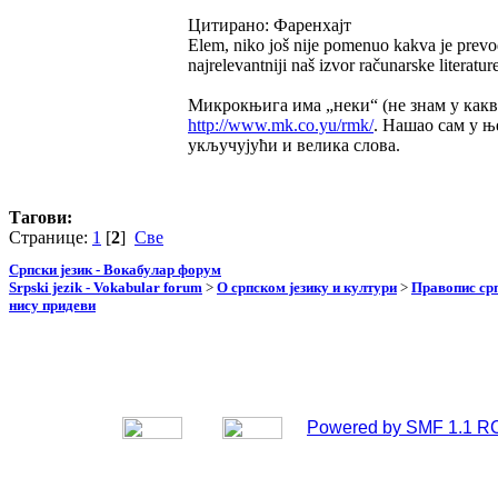
Цитирано: Фаренхајт
Elem, niko još nije pomenuo kakva je prevod
najrelevantniji naš izvor računarske literatur
Микрокњига има „неки“ (не знам у какв
http://www.mk.co.yu/rmk/
. Нашао сам у 
укључујући и велика слова.
Тагови:
Странице:
1
[
2
]
Све
Српски језик - Вокабулар форум
Srpski jezik - Vokabular forum
>
О српском језику и култури
>
Правопис срп
нису придеви
Powered by SMF 1.1 R