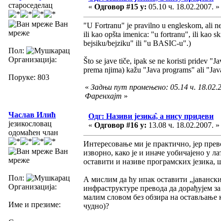
староседелац
«
Одговор #15 у:
05.10 ч. 18.02.2007. »
Ван
"U Fortranu" je pravilno u engleskom, ali ne
мреже
ili kao opšta imenica: "u fortranu", ili k
bejsiku/bejziku" ili "u BASIC-u".)
Пол:
Организација:
Što se jave tiče, ipak se ne koristi pridev 
prema njima) kažu "Java programs" ali "Jav
Поруке: 803
«
Задњи пут промењено: 05.14 ч. 18.02.2
Фаренхајт
»
Часлав Илић
Одг: Називи језика̂, а нису придеви
језикословац
«
Одговор #16 у:
13.08 ч. 18.02.2007. »
одомаћен члан
Интересовање ми је практично, јер прев
Ван
изворно, како је и иначе уобичајено у л
мреже
оставити и називе програмских језика, ш
Пол:
А мислим да ћу ипак оставити „јавански
Организација:
инфраструктуре превода да дорађујем за
малим словом без обзира на остављање к
Име и презиме:
чудно)?