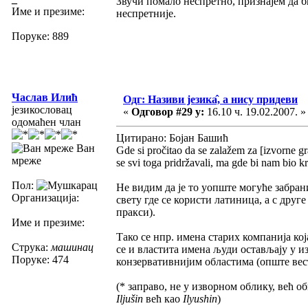
Звучи помало неспретно, признајем да б
Име и презиме:
неспретније.
Поруке: 889
Часлав Илић
Одг: Називи језика̂, а нису придеви
језикословац
«
Одговор #29 у:
16.10 ч. 19.02.2007. »
одомаћен члан
Цитирано: Бојан Башић
Ван
Gde si pročitao da se zalažem za [izvorne graf
мреже
se svi toga pridržavali, ma gde bi nam bio kr
Пол:
Не видим да је то уопште могуће забрани
Организација:
свету где се користи латиница, а с друг
пракси).
Име и презиме:
Тако се нпр. имена старих компанија ко
Струка:
машинац
се и властита имена људи остављају у и
Поруке: 474
конзервативнијим областима (опште вест
(* заправо, не у изворном облику, већ 
Iljušin
већ као
Ilyushin
)