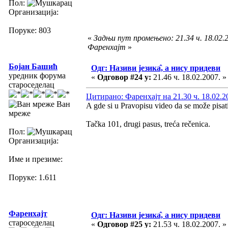
Пол:
Организација:
Поруке: 803
«
Задњи пут промењено: 21.34 ч. 18.02.2
Фаренхајт
»
Бојан Башић
Одг: Називи језика̂, а нису придеви
уредник форума
«
Одговор #24 у:
21.46 ч. 18.02.2007. »
староседелац
Цитирано: Фаренхајт на 21.30 ч. 18.02.2
Ван
A gde si u Pravopisu video da se može pisat
мреже
Tačka 101, drugi pasus, treća rečenica.
Пол:
Организација:
Име и презиме:
Поруке: 1.611
Фаренхајт
Одг: Називи језика̂, а нису придеви
староседелац
«
Одговор #25 у:
21.53 ч. 18.02.2007. »