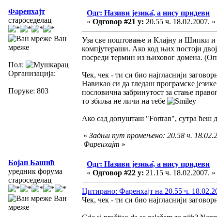
Фаренхајт
Одг: Називи језика̂, а нису придеви
староседелац
«
Одговор #21 у:
20.55 ч. 18.02.2007. »
Ван
Уза све поштовање и Клајну и Шипки и т
мреже
компјутераши. Ако код њих постоји двојс
посреди термин из њиховог домена. (Оп
Пол:
Организација:
Чек, чек - ти си био најгласнији загово
Навикао си да гледаш програмске језике
Поруке: 803
пословична забринутост за стање правоп
то збиља не личи на тебе
Ако сад допушташ "Fortran", сутра ћеш доп
«
Задњи пут промењено: 20.58 ч. 18.02.2
Фаренхајт
»
Бојан Башић
Одг: Називи језика̂, а нису придеви
уредник форума
«
Одговор #22 у:
21.15 ч. 18.02.2007. »
староседелац
Цитирано: Фаренхајт на 20.55 ч. 18.02.2
Ван
Чек, чек - ти си био најгласнији загово
мреже