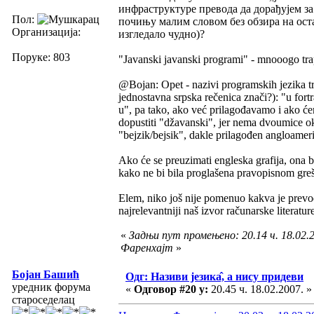
инфраструктуре превода да дорађујем з
Пол:
почињу малим словом без обзира на ост
Организација:
изгледало чудно)?
Поруке: 803
"Javanski javanski programi" - mnooogo tr
@Bojan: Opet - nazivi programskih jezika tre
jednostavna srpska rečenica znači?): "u f
u", pa tako, ako već prilagođavamo i ako ćem
dopustiti "džavanski", jer nema dvoumice oko
"bejzik/bejsik", dakle prilagođen angloameri
Ako će se preuzimati engleska grafija, ona b
kako ne bi bila proglašena pravopisnom gr
Elem, niko još nije pomenuo kakva je prevod
najrelevantniji naš izvor računarske literatur
«
Задњи пут промењено: 20.14 ч. 18.02.2
Фаренхајт
»
Бојан Башић
Одг: Називи језика̂, а нису придеви
уредник форума
«
Одговор #20 у:
20.45 ч. 18.02.2007. »
староседелац