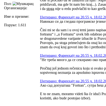
Gde si pročitao da se zalažem za njih? Naproti
Пол:
pridržavali, ma gde bi nam bio kraj...). Zas
Организација:
i da
stoga
nije u redu podvlačiti to kao grešk
Име и презиме:
Цитирано: Фаренхајт на 20.55 ч. 18.02.2
Навикао си да гледаш програмске језике
Поруке: 1.611
Čini mi se da sam i u ovoj temi jasno napisa
fortranu“ i „u Fortranu“ uvek bih odabrao pr
se drugonavedene varijante izbacile iz Pra
Pravopis, pa stoga primećujem da onaj ko o
znam da ovaj kraj govori isto što i prethodni
Цитирано: Фаренхајт на 20.55 ч. 18.02.2
"Не треба много да се секирамо око пра
Pročitaj još jednom rečenicu koju si ovako 
sopstvenog neznanja za apsolutno ispravnu r
Цитирано: Фаренхајт на 20.55 ч. 18.02.2
Ако сад допушташ "Fortran", сутра ћеш доп
E to ne znam, moramo videti šta će idući Pra
koristiti, ako bude postojao izbor).