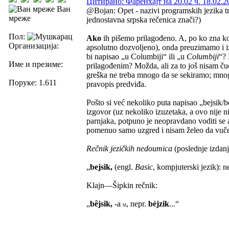
Цитирано: Фаренхајт на 20.02 ч. 18.02.2
Ван
@Bojan: Opet - nazivi programskih jezika tre
мреже
jednostavna srpska rečenica znači?)
Пол:
Ako
ih pišemo prilagođeno. A, po ko zna koji
Организација:
apsolutno dozvoljeno), onda preuzimamo i i
bi napisao „u Columbiji“ ili „u
Columbiji
“? 
Име и презиме:
prilagođenim? Možda, ali za to još nisam ču
greška ne treba mnogo da se sekiramo; mnoge
Поруке: 1.611
pravopis predviđa.
Pošto si već nekoliko puta napisao „bejsik/b
izgovor (uz nekoliko izuzetaka, a ovo nije 
parnjaka, potpuno je neopravdano voditi se
pomenuo samo uzgred i nisam želeo da vučem d
Rečnik jezičkih nedoumica
(poslednje izdan
„
bejsik,
(engl.
Basic
, kompjuterski jezik): 
Klajn—Šipkin rečnik:
„
bȇjsik,
-a
, nepr.
bèjzik
...“
M