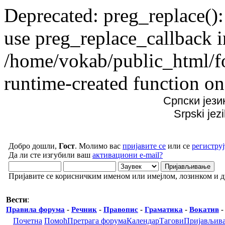
Deprecated: preg_replace():
use preg_replace_callback i
/home/vokab/public_html/f
runtime-created function on
Српски јези
Srpski jez
Добро дошли,
Гост
. Молимо вас
пријавите се
или се
региструј
Да ли сте изгубили ваш
активациони e-mail?
Пријавите се корисничким именом или имејлом, лозинком и 
Вести
:
Правила форума
-
Речник
-
Правопис
-
Граматика
-
Вокатив
Почетна
Помоћ
Претрага форума
Календар
Тагови
Пријављив