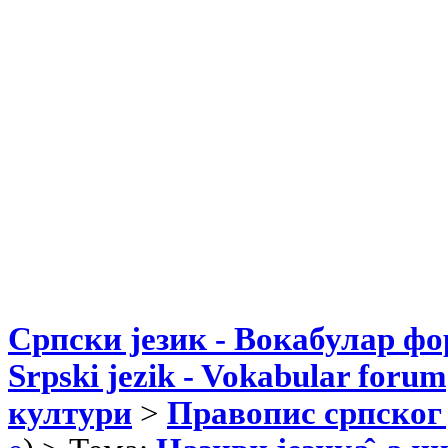
Српски језик - Вокабулар ф
Srpski jezik - Vokabular forum
култури
>
Правопис српског 