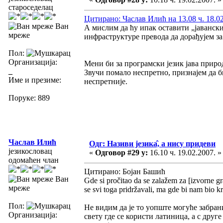
староседелац
Цитирано: Часлав Илић на 13.08 ч. 18.02
Ван
А мислим да ћу ипак оставити „јавански
мреже
инфраструктуре превода да дорађујем з
Пол:
Организација:
Мени би за програмски језик јава приро
_
Звучи помало неспретно, признајем да б
Име и презиме:
неспретније.
Поруке: 889
Часлав Илић
Одг: Називи језика̂, а нису придеви
језикословац
«
Одговор #29 у:
16.10 ч. 19.02.2007. »
одомаћен члан
Цитирано: Бојан Башић
Ван
Gde si pročitao da se zalažem za [izvorne graf
мреже
se svi toga pridržavali, ma gde bi nam bio kr
Пол:
Не видим да је то уопште могуће забрани
Организација:
свету где се користи латиница, а с друг