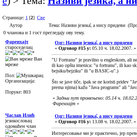
e
) > Тема:
Називи језика̂, а н
Странице:
1
[
2
]
Све
Аутор
Тема: Називи језика̂, а нису придеви (Пр
0 чланова и 1 гост прегледају ову тему.
Фаренхајт
Одг: Називи језика̂, а нису придеви
староседелац
«
Одговор #15 у:
05.10 ч. 18.02.2007. »
Ван
"U Fortranu" je pravilno u engleskom, ali ne
мреже
ili kao opšta imenica: "u fortranu", ili k
bejsiku/bejziku" ili "u BASIC-u".)
Пол:
Организација:
Što se jave tiče, ipak se ne koristi pridev 
prema njima) kažu "Java programs" ali "Jav
Поруке: 803
«
Задњи пут промењено: 05.14 ч. 18.02.2
Фаренхајт
»
Часлав Илић
Одг: Називи језика̂, а нису придеви
језикословац
«
Одговор #16 у:
13.08 ч. 18.02.2007. »
одомаћен члан
Интересовање ми је практично, јер прев