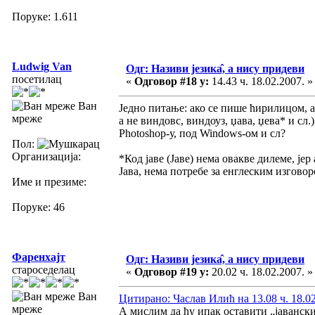
Поруке: 1.611
Ludwig Van
Одг: Називи језика̂, а нису придеви
посетилац
«
Одговор #18 у:
14.43 ч. 18.02.2007. »
Ван
Једно питање: ако се пише ћирилицом, а
мреже
а не виндовс, виндоуз, џава, џева* и сл.
Photoshop-у, под Windows-ом и сл?
Пол:
Организација:
*Код јаве (Јаве) нема овакве дилеме, јер
Јава, нема потребе за енглеским изговор
Име и презиме:
Поруке: 46
Фаренхајт
Одг: Називи језика̂, а нису придеви
староседелац
«
Одговор #19 у:
20.02 ч. 18.02.2007. »
Ван
Цитирано: Часлав Илић на 13.08 ч. 18.02
мреже
А мислим да ћу ипак оставити „јавански