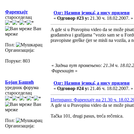
Фаренхајт
Одг: Називи језика̂, а нису придеви
староседелац
«
Одговор #23 у:
21.30 ч. 18.02.2007. »
Ван
A gde si u Pravopisu video da se može pisati
мреже
građanstva i grafijama "vozio sam se u Fordu
pravopisne greške (jer se misli na vozila, a n
Пол:
Организација:
Поруке: 803
«
Задњи пут промењено: 21.34 ч. 18.02.2
Фаренхајт
»
Бојан Башић
Одг: Називи језика̂, а нису придеви
уредник форума
«
Одговор #24 у:
21.46 ч. 18.02.2007. »
староседелац
Цитирано: Фаренхајт на 21.30 ч. 18.02.2
Ван
A gde si u Pravopisu video da se može pisat
мреже
Tačka 101, drugi pasus, treća rečenica.
Пол:
Организација: