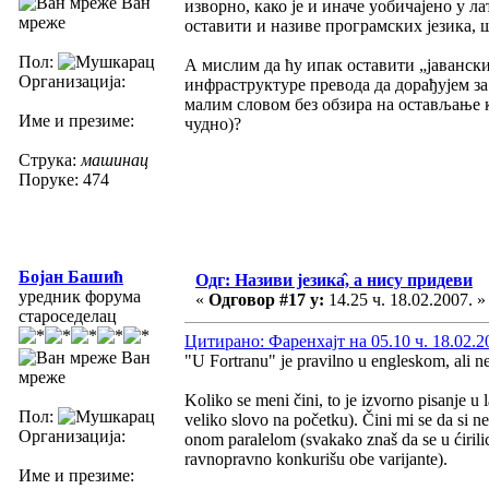
Ван
изворно, како је и иначе уобичајено у л
мреже
оставити и називе програмских језика, ш
Пол:
А мислим да ћу ипак оставити „јавански
Организација:
инфраструктуре превода да дорађујем за
малим словом без обзира на остављање к
Име и презиме:
чудно)?
Струка:
машинац
Поруке: 474
Бојан Башић
Одг: Називи језика̂, а нису придеви
уредник форума
«
Одговор #17 у:
14.25 ч. 18.02.2007. »
староседелац
Цитирано: Фаренхајт на 05.10 ч. 18.02.2
Ван
"U Fortranu" je pravilno u engleskom, ali ne 
мреже
Koliko se meni čini, to je izvorno pisanje u
Пол:
veliko slovo na početku). Čini mi se da si ne
Организација:
onom paralelom (svakako znaš da se u ćirilici
ravnopravno konkurišu obe varijante).
Име и презиме: