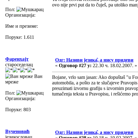
ovo nije prvi put da to čuješ, pa utoliko m
Пол:
Организација:
Име и презиме:
Поруке: 1.611
Фаренхајт
Одг: Називи језика̂, а нису придеви
староседелац
«
Одговор #27 у:
22.30 ч. 18.02.2007. »
Ван
Bojane, vrlo sam jasan: Ako dopuštaš "u For
мреже
automobila, a pošto za te slučajeve Pravopi
preuzimati izvornu grafiju s izvornim pravo
Пол:
tumačenja teksta u Pravopisu, i rešićemo pr
Организација:
Поруке: 803
Вученовић
Одг: Називи језика̂, а нису придеви
језикословац
«
Одговор #28 у:
10.18 ч. 19.02.2007. »