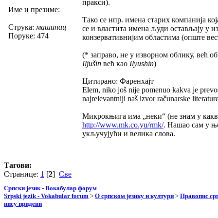
пракси).
Име и презиме:
Тако се нпр. имена старих компанија ко
Струка:
машинац
се и властита имена људи остављају у и
Поруке: 474
конзервативнијим областима (опште вест
(* заправо, не у изворном облику, већ 
Iljušin
већ као
Ilyushin
)
Цитирано: Фаренхајт
Elem, niko još nije pomenuo kakva je prevod
najrelevantniji naš izvor računarske literatur
Микрокњига има „неки“ (не знам у какв
http://www.mk.co.yu/rmk/
. Нашао сам у 
укључујући и велика слова.
Тагови:
Странице:
1
[
2
]
Све
Српски језик - Вокабулар форум
Srpski jezik - Vokabular forum
>
О српском језику и култури
>
Правопис срп
нису придеви