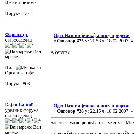
Име и презиме:
Поруке: 1.611
Фаренхајт
Одг: Називи језика̂, а нису придеви
староседелац
«
Одговор #25 у:
21.53 ч. 18.02.2007. »
Ван
A četvrta?
мреже
Пол:
Организација:
Поруке: 803
Бојан Башић
Одг: Називи језика̂, а нису придеви
уредник форума
«
Одговор #26 у:
22.15 ч. 18.02.2007. »
староседелац
Sad već stvarno pomišljam da se zezaš. Može
Ван
мреже
Ta tvoja četvrta rečenica potvrđuje ono što 