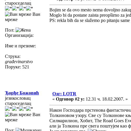
староседелац
Bojim se da ovo mesto nema dovoljno zakupl
Ван
Moglo bi da postane zaista preopširno za jeda
мреже
PS: rekla bih da se slažemo po pitanju sam
Пол:
Организација:
Име и презиме:
Струка:
građevinarstvo
Поруке: 521
Ђорђе Божовић
Одг: LOTR
језикословац
«
Одговор #2 у:
12.31 ч. 18.02.2007. »
староседелац
Након Господара прстенова фантастична 
Ван
Толкиновом узору. Све су Толкинове књи
мреже
Силмарилион, Хобит, The Road Goes Ever
али ја Толкина пре свега поштујем као 
Пол: