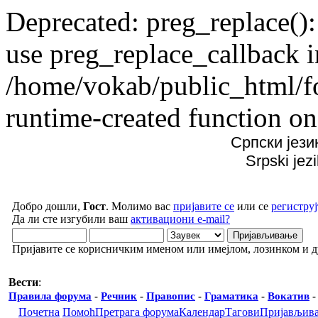
Deprecated: preg_replace():
use preg_replace_callback i
/home/vokab/public_html/f
runtime-created function on
Српски јези
Srpski jez
Добро дошли,
Гост
. Молимо вас
пријавите се
или се
региструј
Да ли сте изгубили ваш
активациони e-mail?
Пријавите се корисничким именом или имејлом, лозинком и 
Вести
:
Правила форума
-
Речник
-
Правопис
-
Граматика
-
Вокатив
Почетна
Помоћ
Претрага форума
Календар
Тагови
Пријављив