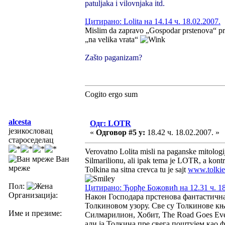
patuljaka i vilovnjaka itd.
Цитирано: Lolita на 14.14 ч. 18.02.2007.
Mislim da zapravo „Gospodar prstenova“ pred
„na velika vrata“
Zašto paganizam?
Cogito ergo sum
alcesta
Одг: LOTR
језикословац
«
Одговор #5 у:
18.42 ч. 18.02.2007. »
староседелац
Verovatno Lolita misli na paganske mitologij
Ван
Silmarilionu, ali ipak tema je LOTR, a kontra
мреже
Tolkina na sitna crevca tu je sajt
www.tolkie
Пол:
Цитирано: Ђорђе Божовић на 12.31 ч. 18
Организација:
Након Господара прстенова фантастична 
Толкиновом узору. Све су Толкинове књи
Име и презиме:
Силмарилион, Хобит, The Road Goes Ever
али ја Толкина пре свега поштујем као 