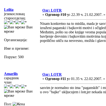
Lolita
Одг: LOTR
језикословац
«
Одговор #10 у:
22.39 ч. 21.02.2007. »
староседелац
Nisam konkretno na to mislila, mada je sas
Ван
izraženi paganski i bajkoviti motivi i očigled
мреже
Međutim, pošto su obe knjige veoma popular
bavljenje drevnim i bajkovitim motivima koji 
Организација:
poprilično utiču na nesvesno, možda i glavn
Име и презиме:
Поруке: 500
Amarilis
Одг: LOTR
сарадник
«
Одговор #11 у:
01.35 ч. 22.02.2007. »
члан
sasvim je normalno sto ima "paganskih" i mi
Ван
u ovo "bajke" ukljucujem i lotr,jer nekada ni
мреже
Пол: