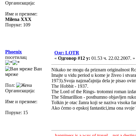
Организација:
Име и презиме:
Milena XXX
Поруке: 109
Phoenix
Одг: LOTR
посетилац
«
Одговор #12 у:
01.53 ч. 22.02.2007. »
Ван
Nikako ne mogu da priznam originalnost Rol
мреже
Imajte u vidu period u kome je živeo i stva
1973).Svoja najznačajnija dela je pisao ovi
Пол:
The Hobbit - 1937.
Организација:
The Lord of the Rings- trotomni roman izdat
The Silmarillion - posthumno objavljen ruk
Име и презиме:
Tolkin je otac žanra koji se naziva visoka fan
Ako ćemo o epskoj fantastici,ima ona svoje 
Поруке: 15
...happiness is a way of travel... not a destina