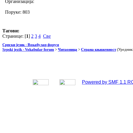
Организација:
Поруке: 803
Тагови:
Странице: [
1
]
2
3
4
Све
Српски језик - Вокабулар форум
Srpski jezik - Vokabular forum
>
Читаоница
>
Страна књижевност
(Уредник
Powered by SMF 1.1 R