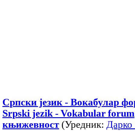
Српски језик - Вокабулар ф
Srpski jezik - Vokabular forum
књижевност
(Уредник:
Дарко