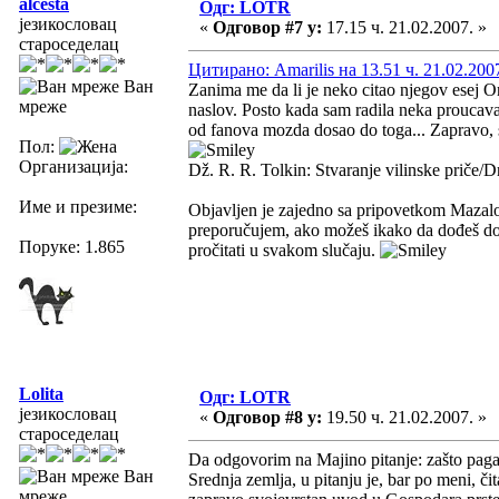
alcesta
Одг: LOTR
језикословац
«
Одговор #7 у:
17.15 ч. 21.02.2007. »
староседелац
Цитирано: Amarilis на 13.51 ч. 21.02.200
Ван
Zanima me da li je neko citao njegov esej On
мреже
naslov. Posto kada sam radila neka proucavan
od fanova mozda dosao do toga... Zapravo, sa
Пол:
Организација:
Dž. R. R. Tolkin: Stvaranje vilinske priče/D
Име и презиме:
Objavljen je zajedno sa pripovetkom Mazal
preporučujem, ako možeš ikako da dođeš do o
Поруке: 1.865
pročitati u svakom slučaju.
Lolita
Одг: LOTR
језикословац
«
Одговор #8 у:
19.50 ч. 21.02.2007. »
староседелац
Da odgovorim na Majino pitanje: zašto pagan
Ван
Srednja zemlja, u pitanju je, bar po meni, či
мреже