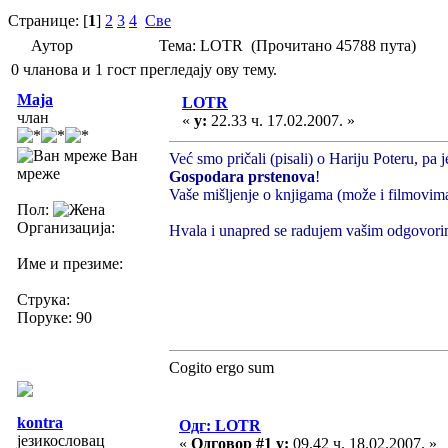
Странице: [
1
]
2
3
4
Све
Аутор
Тема: LOTR (Прочитано 45788 пута)
0 чланова и 1 гост прегледају ову тему.
Maja
LOTR
члан
«
у:
22.33 ч. 17.02.2007. »
Ван
Već smo pričali (pisali) o Hariju Poteru, p
мреже
Gospodara prstenova
!
Vaše mišljenje o knjigama (može i filmovima
Пол:
Организација:
Hvala i unapred se radujem vašim odgovo
Име и презиме:
Струка:
Поруке: 90
Cogito ergo sum
kontra
Одг: LOTR
језикословац
«
Одговор #1 у:
09.42 ч. 18.02.2007. »