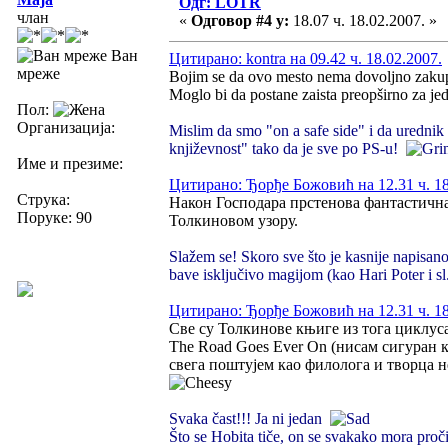
Одг: LOTR
члан
«
Одговор #4 у:
18.07 ч. 18.02.2007. »
Ван
Цитирано: kontra на 09.42 ч. 18.02.2007.
мреже
Bojim se da ovo mesto nema dovoljno zakupl
Moglo bi da postane zaista preopširno za jeda
Пол:
Организација:
Mislim da smo "on a safe side" i da urednik 
književnost" tako da je sve po PS-u!
Име и презиме:
Цитирано: Ђорђе Божовић на 12.31 ч. 18
Струка:
Након Господара прстенова фантастична 
Поруке: 90
Толкиновом узору.
Slažem se! Skoro sve što je kasnije napisa
bave isključivo magijom (kao Hari Poter i sl.
Цитирано: Ђорђе Божовић на 12.31 ч. 18
Све су Толкинове књиге из тога циклус
The Road Goes Ever On (нисам сигуран ка
свега поштујем као филолога и творца н
Svaka čast!!! Ja ni jedan
Što se Hobita tiče, on se svakako mora proči