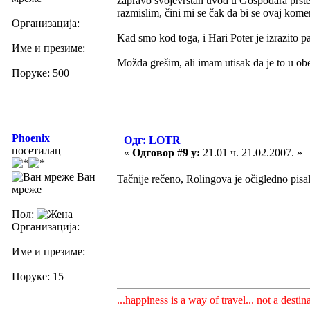
zapravo svojevrstan uvod u Gospodara prsteno
razmislim, čini mi se čak da bi se ovaj kome
Организација:
Kad smo kod toga, i Hari Poter je izrazito pa
Име и презиме:
Možda grešim, ali imam utisak da je to u ob
Поруке: 500
Phoenix
Одг: LOTR
посетилац
«
Одговор #9 у:
21.01 ч. 21.02.2007. »
Ван
Tačnije rečeno, Rolingova je očigledno pisa
мреже
Пол:
Организација:
Име и презиме:
Поруке: 15
...happiness is a way of travel... not a destina