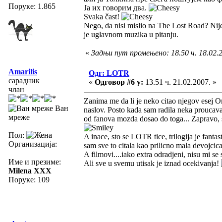
Поруке: 1.865
Ја их говорим два.
Svaka čast!
Nego, da nisi mislio na The Lost Road? Nije
je uglavnom muzika u pitanju.
«
Задњи пут промењено: 18.50 ч. 18.02.20
Amarilis
Одг: LOTR
сарадник
«
Одговор #6 у:
13.51 ч. 21.02.2007. »
члан
Zanima me da li je neko citao njegov esej On
Ван
naslov. Posto kada sam radila neka proucavan
мреже
od fanova mozda dosao do toga... Zapravo, sa
Пол:
A inace, sto se LOTR tice, trilogija je fanta
Организација:
sam sve to citala kao prilicno mala devojcica
A filmovi....iako extra odradjeni, nisu mi se
Име и презиме:
Ali sve u svemu utisak je iznad ocekivanja!
Milena XXX
Поруке: 109