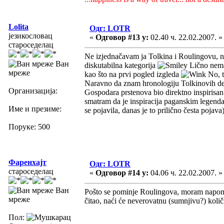
Lolita
Одг: LOTR
језикословац
«
Одговор #13 у:
02.40 ч. 22.02.2007. »
староседелац
Ne izjednačavam ja Tolkina i Roulingovu, n
Ван
diskutabilna kategorija
Lično nemam
мреже
kao što na prvi pogled izgleda
No, t
Naravno da znam hronologiju Tolkinovih de
Организација:
Gospodara prstenova bio direktno inspirisan 
smatram da je inspiracija paganskim legenda
Име и презиме:
se pojavila, danas je to prilično česta pojava
Поруке: 500
Фаренхајт
Одг: LOTR
староседелац
«
Одговор #14 у:
04.06 ч. 22.02.2007. »
Ван
Pošto se pominje Roulingova, moram napome
мреже
čitao, naći će neverovatnu (sumnjivu?) količ
Пол: