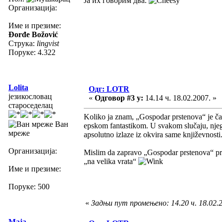
Ја их говорим два.
Организација:
Име и презиме:
Đorđe Božović
Струка:
lingvist
Поруке: 4.322
Lolita
Одг: LOTR
језикословац
«
Одговор #3 у:
14.14 ч. 18.02.2007. »
староседелац
Koliko ja znam, „Gospodar prstenova“ je ča
Ван
epskom fantastikom. U svakom slučaju, njego
мреже
apsolutno izlaze iz okvira same književnosti
Организација:
Mislim da zapravo „Gospodar prstenova“ pred
„na velika vrata“
Име и презиме:
Поруке: 500
«
Задњи пут промењено: 14.20 ч. 18.02.20
Maja