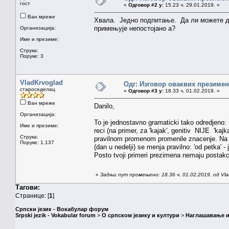
гост
«
Одговор #2 у:
15.23 ч. 29.01.2019. »
Ван мреже
Хвала. Једно подпитање. Да ли можете да
примењује непостојано а?
Организација:
Име и презиме:
Струка:
Поруке: 3
VladKrvoglad
Одг: Изговор оваквих презимен
староседелац
«
Одговор #3 у:
18.33 ч. 01.02.2019. »
Ван мреже
Danilo,
Организација:
To je jednostavno gramaticki tako odredjeno: 
Име и презиме:
reci (na primer, za 'kajak', genitiv NIJE 'kaj
Струка:
pravilnom promenom promenile znacenje. Na pri
Поруке: 1.137
(dan u nedelji) se menja pravilno: 'od petka' 
Posto tvoji primeri prezimena nemaju postakc
«
Задњи пут промењено: 18.36 ч. 01.02.2019. од Vla
Тагови:
Странице: [
1
]
Српски језик - Вокабулар форум
Srpski jezik - Vokabular forum
>
О српском језику и култури
>
Наглашавање и