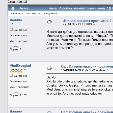
Странице: [
1
]
Аутор
Тема: Изговор оваквих презимена ? (
0 чланова и 1 гост прегледају ову тему.
Данило
Изговор оваквих презимена ? 
гост
«
у:
13.50 ч. 29.01.2019. »
Ван мреже
Никако да дођем до одговора, па рекох ов
Мислим да се презимена попут “Чпајак”, “Гој
Организација:
грешим). Али ми је Презиме Гаљак енигма 
Име и презиме:
Ако узмем аналогију из прва два наведена 
Струка:
можете помоћи ?
Поруке: 3
VladKrvoglad
Одг: Изговор оваквих презимен
староседелац
«
Одговор #1 у:
14.39 ч. 29.01.2019. »
Ван мреже
Danilo,
Ako bi bilo cisto gramaticki, genitiv jednine o
Организација:
Cpajka, Gojka, Galjka. Pritom, menja se nagl
Име и презиме:
Medjutim, u licnim imenima se tolerise lokalni
Струка:
je onda to. Ako ne, opet imas odgovor.
Поруке: 1.137
Данило
Одг: Изговор оваквих презимен