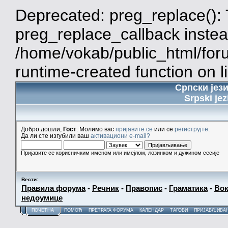
Deprecated: preg_replace(): 
preg_replace_callback instea
/home/vokab/public_html/for
runtime-created function on l
Српски јез
Srpski jez
Добро дошли,
Гост
. Молимо вас
пријавите се
или се
региструјте
.
Да ли сте изгубили ваш
активациони e-mail?
Пријавите се корисничким именом или имејлом, лозинком и дужином сесије
Вести
:
Правила форума
-
Речник
-
Правопис
-
Граматика
-
Вок
недоумице
ПОЧЕТНА
ПОМОЋ
ПРЕТРАГА ФОРУМА
КАЛЕНДАР
ТАГОВИ
ПРИЈАВЉИВА