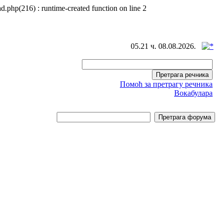
d.php(216) : runtime-created function on line 2
05.21 ч. 08.08.2026.
Помоћ за претрагу речника
Вокабулара