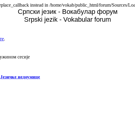
replace_callback instead in /home/vokab/public_html/forum/Sources/Loa
Српски језик - Вокабулар форум
Srpski jezik - Vokabular forum
те
.
дужином сесије
-
Језичке недоумице