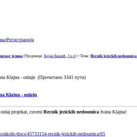
ање
Регистрација
пског језика
(Уредници:
Бојан Башић
,
J o e
) > Тема:
Recnik jezickih nedoumica
ana Klajna - onlajn (Прочитано 3341 пута)
na Klajna - onlajn
onlaj projekat, cuveni
Recnik jezickih nedoumica
Ivana Klajna!
vicnikolic/docs/45733154-recnik-jezickih-nedoumica/65