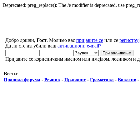
Deprecated: preg_replace(): The /e modifier is deprecated, use preg_
Добро дошли,
Гост
. Молимо вас
пријавите се
или се
региструј
Да ли сте изгубили ваш
активациони e-mail?
Пријавите се корисничким именом или имејлом, лозинком и 
Вести
:
Правила форума
-
Речник
-
Правопис
-
Граматика
-
Вокатив