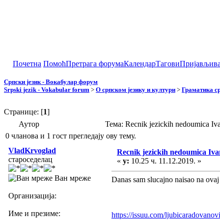
Почетна
Помоћ
Претрага форума
Календар
Тагови
Пријављив
Српски језик - Вокабулар форум
Srpski jezik - Vokabular forum
>
О српском језику и култури
>
Граматика ср
Странице: [
1
]
Аутор
Тема: Recnik jezickih nedoumica Iv
0 чланова и 1 гост прегледају ову тему.
VladKrvoglad
Recnik jezickih nedoumica Iva
староседелац
«
у:
10.25 ч. 11.12.2019. »
Ван мреже
Danas sam slucajno naisao na ovaj 
Организација:
Име и презиме:
https://issuu.com/ljubicaradovano