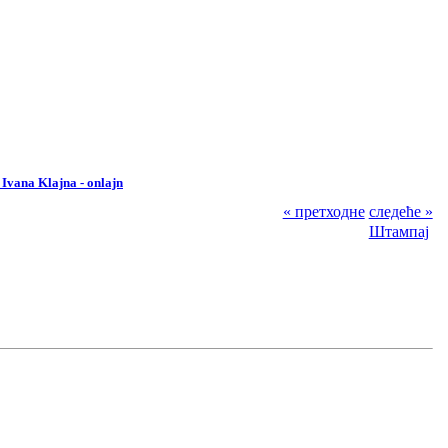
 Ivana Klajna - onlajn
« претходне
следеће »
Штампај