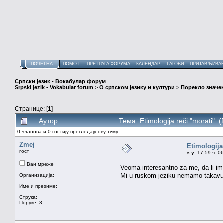
ПОЧЕТНА
ПОМОЋ
ПРЕТРАГА ФОРУМА
КАЛЕНДАР
ТАГОВИ
ПРИЈАВЉИВА
Српски језик - Вокабулар форум
Srpski jezik - Vokabular forum
>
О српском језику и култури
>
Порекло значе
Странице: [
1
]
Аутор
Тема: Etimologija reči "morati"
0 чланова и 0 гостију прегледају ову тему.
Zmej
Etimologija
гост
«
у:
17.59 ч. 06
Ван мреже
Veoma interesantno za me, da li ima
Mi u ruskom jeziku nemamo takavu 
Организација:
Име и презиме:
Струка:
Поруке: 3