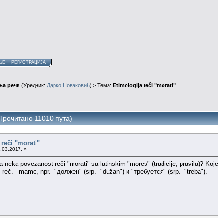
ЊЕ
РЕГИСТРАЦИЈА
ња речи
(Уредник:
Дарко Новаковић
) > Тема:
Etimologija reči "morati"
 (Прочитано 11010 пута)
 reči "morati"
.03.2017. »
 neka povezanost reči "morati" sa latinskim "mores" (tradicije, pravila)? Koje 
reč. Imamo, npr. "должен" (srp. "dužan") и "требуется" (srp. "treba").