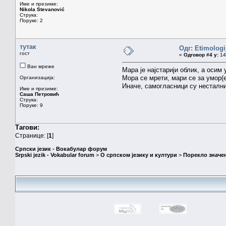
Име и презиме:
Nikola Stevanović
Струка:
Поруке: 2
тутак
Одг: Etimologij
гост
«
Одговор #4 у:
14.
Ван мреже
Мара је најстарији облик, а осим
Мора се мрети, мари се за умор(
Организација:
Иначе, самогласници су нестални
Име и презиме:
Саша Петровић
Струка:
Поруке: 9
Тагови:
Странице: [
1
]
Српски језик - Вокабулар форум
Srpski jezik - Vokabular forum
>
О српском језику и култури
>
Порекло значе