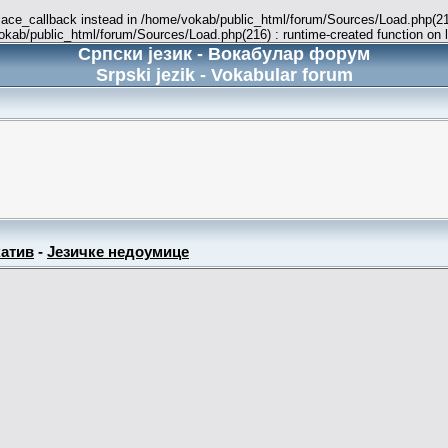
place_callback instead in /home/vokab/public_html/forum/Sources/Load.php(216
vokab/public_html/forum/Sources/Load.php(216) : runtime-created function on 
Српски језик - Вокабулар форум
Srpski jezik - Vokabular forum
атив
-
Језичке недоумице