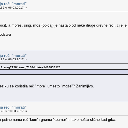
a reči "morati"
35 ч. 06.03.2017. »
ći), a mores, sing. mos (obicaj) je nastalo od neke druge drevne reci, cije je
rodstvu
a reči "morati"
23 ч. 06.03.2017. »
8803. msg71984#msg71984 date=1488836120
eziku se koristila reč "more" umesto "može"? Zanimljivo.
a reči "morati"
28 ч. 13.03.2017. »
le jedino nama reč 'kum' i grcima 'koumar' ili tako nešto slično kod grka.