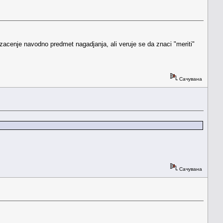
 zacenje navodno predmet nagadjanja, ali veruje se da znaci "meriti"
Сачувана
Сачувана