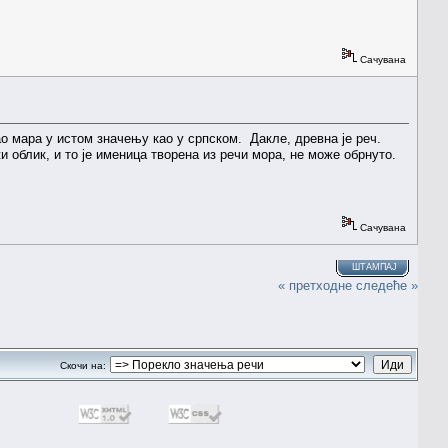
Сачувана
као мара у истом значењу као у српском. Дакле, древна је реч.
 облик, и то је именица творена из речи мора, не може обрнуто.
Сачувана
ШТАМПАЈ
« претходне
следеће »
Скочи на: