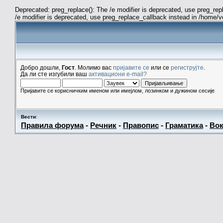
Deprecated: preg_replace(): The /e modifier is deprecated, use preg_re
/e modifier is deprecated, use preg_replace_callback instead in /home/
Добро дошли,
Гост
. Молимо вас
пријавите се
или се
региструјте
.
Да ли сте изгубили ваш
активациони e-mail?
Пријавите се корисничким именом или имејлом, лозинком и дужином сесије
Вести
:
Правила форума
-
Речник
-
Правопис
-
Граматика
-
Вок