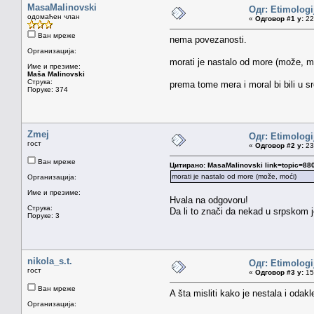
MasaMalinovski
Одг: Etimologij
одомаћен члан
«
Одговор #1 у:
22.
Ван мреже
nema povezanosti.
Организација:
morati je nastalo od more (može, mo
Име и презиме:
Maša Malinovski
Струка:
prema tome mera i moral bi bili u s
Поруке: 374
Zmej
Одг: Etimologij
гост
«
Одговор #2 у:
23.
Ван мреже
Цитирано: MasaMalinovski link=topic=
morati je nastalo od more (može, moći)
Организација:
Име и презиме:
Hvala na odgovoru!
Струка:
Da li to znači da nekad u srpskom j
Поруке: 3
nikola_s.t.
Одг: Etimologij
гост
«
Одговор #3 у:
15.
Ван мреже
A šta misliti kako je nestala i odak
Организација: