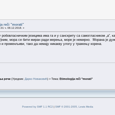
a reči "morati"
01 ч. 08.12.2018. »
 у робовласничким језицима има га и у санскриту са самогласником „а“, 
е)ним, мора се бити миран ради мерења, море је немирно. Морана је дужи
 и променљиви, тако да немају никакву улогу у тражењу корена.
ња речи
(Уредник:
Дарко Новаковић
) > Тема:
Etimologija reči "morati"
Powered by SMF 1.1 RC2
|
SMF © 2001-2005, Lewis Media