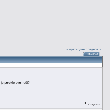
« претходне
следеће »
ШТАМПАЈ
je poreklo ovoj reči?
Сачувана