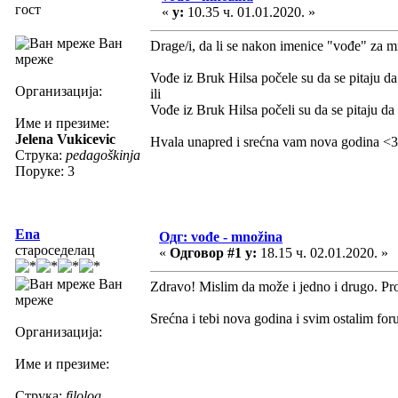
гост
«
у:
10.35 ч. 01.01.2020. »
Ван
Drage/i, da li se nakon imenice "vođe" za 
мреже
Vođe iz Bruk Hilsa počele su da se pitaju da 
Организација:
ili
Vođe iz Bruk Hilsa počeli su da se pitaju da l
Име и презиме:
Jelena Vukicevic
Hvala unapred i srećna vam nova godina <3
Струка:
pedagoškinja
Поруке: 3
Ena
Одг: vođe - množina
староседелац
«
Одговор #1 у:
18.15 ч. 02.01.2020. »
Ван
Zdravo! Mislim da može i jedno i drugo. Pro
мреже
Srećna i tebi nova godina i svim ostalim f
Организација:
Име и презиме:
Струка:
filolog