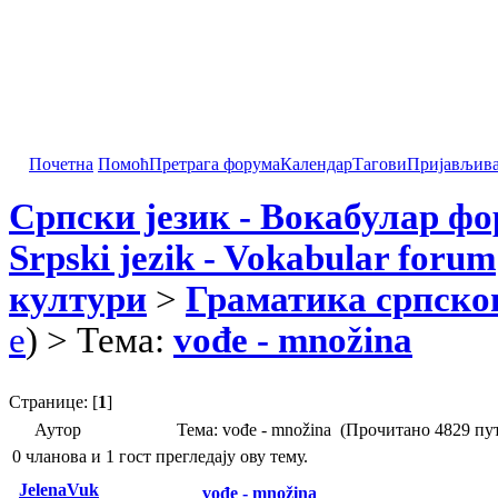
Почетна
Помоћ
Претрага форума
Календар
Тагови
Пријављив
Српски језик - Вокабулар ф
Srpski jezik - Vokabular forum
култури
>
Граматика српског
e
) > Тема:
vođe - množina
Странице: [
1
]
Аутор
Тема: vođe - množina (Прочитано 4829 пу
0 чланова и 1 гост прегледају ову тему.
JelenaVuk
vođe - množina