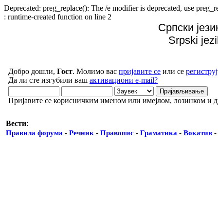
Deprecated: preg_replace(): The /e modifier is deprecated, use preg
: runtime-created function on line 2
Српски јези
Srpski jez
Добро дошли,
Гост
. Молимо вас
пријавите се
или се
региструј
Да ли сте изгубили ваш
активациони e-mail?
Пријавите се корисничким именом или имејлом, лозинком и 
Вести
:
Правила форума
-
Речник
-
Правопис
-
Граматика
-
Вокатив