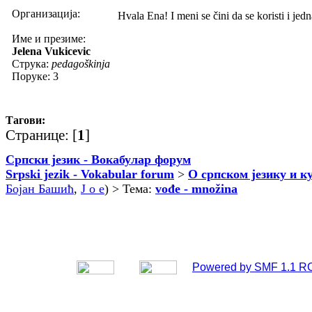
Организација:
Hvala Ena! I meni se čini da se koristi i jed
Име и презиме:
Jelena Vukicevic
Струка:
pedagoškinja
Поруке: 3
Тагови:
Странице: [
1
]
Српски језик - Вокабулар форум
Srpski jezik - Vokabular forum
>
О српском језику и к
Бојан Башић
,
J o e
) > Тема:
vođe - množina
Powered by SMF 1.1 R