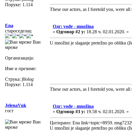
Поруке: 1.114
These our actors, as I foretold you, were all sp
Ena
Одг: vođe - množina
староседелац
«
Одговор #2 у:
18.28 ч. 02.01.2020. »
Ван
U množini je slaganje pretežno po obliku (že
мреже
Организација:
Име и презиме:
Струка:
filolog
Поруке: 1.114
These our actors, as I foretold you, were all sp
JelenaVuk
Одг: vođe - množina
гост
«
Одговор #3 у:
19.58 ч. 02.01.2020. »
Ван
Цитирано: Ena link=topic=8959. msg723
мреже
U množini je slaganje pretežno po obliku (že