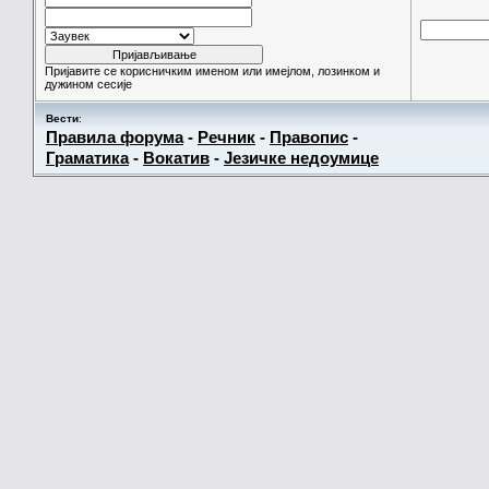
Пријавите се корисничким именом или имејлом, лозинком и
дужином сесије
Вести
:
Правила форума
-
Речник
-
Правопис
-
Граматика
-
Вокатив
-
Језичке недоумице