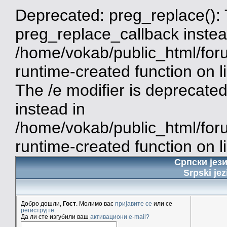
Deprecated: preg_replace(): 
preg_replace_callback instea
/home/vokab/public_html/for
runtime-created function on 
The /e modifier is deprecate
instead in
/home/vokab/public_html/for
runtime-created function on l
Српски јез
Srpski jez
Добро дошли,
Гост
. Молимо вас
пријавите се
или се
региструјте
.
Да ли сте изгубили ваш
активациони e-mail?