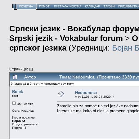
ПОЧЕТНА
ПОМОЋ
ПРЕТРАГА ФОРУМА
КАЛЕНДАР
ТАГОВИ
ПРИЈАВЉИВА
Српски језик - Вокабулар фору
Srpski jezik - Vokabular forum
>
О
српског језика
(Уредници:
Бојан 
Странице: [
1
]
Аутор
Тема: Nedoumica (Прочитано 3330 пу
0 чланова и 0 гостију прегледају ову тему.
Bolek
Nedoumica
гост
«
у:
11.06 ч. 03.04.2020. »
Ван мреже
Zamolio bih za pomoć u vezi jezičke nedoum
Interesuje me kako bi glasila promena glagola
Организација:
Име и презиме:
Bojan St.
Струка:
penzioner
Поруке: 3