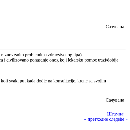
Сачувана
 sa raznovrsnim problemima zdravstvenog tipa)
a i civilizovano ponasanje onog koji lekarsku pomoc trazi/dobija.
oji svaki put kada dodje na konsultacije, krene sa svojim
Сачувана
Штампај
« претходне
следеће »