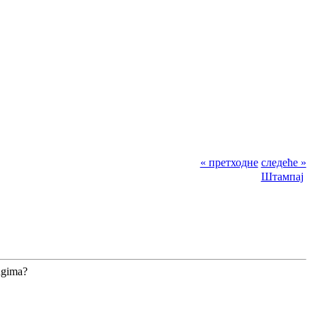
« претходне
следеће »
Штампај
ugima?