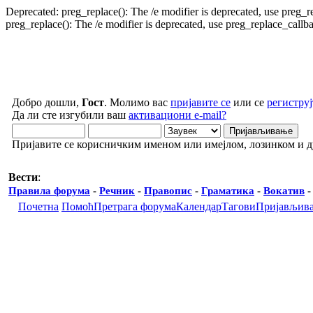
Deprecated: preg_replace(): The /e modifier is deprecated, use preg_
preg_replace(): The /e modifier is deprecated, use preg_replace_call
Добро дошли,
Гост
. Молимо вас
пријавите се
или се
региструј
Да ли сте изгубили ваш
активациони e-mail?
Пријавите се корисничким именом или имејлом, лозинком и 
Вести
:
Правила форума
-
Речник
-
Правопис
-
Граматика
-
Вокатив
Почетна
Помоћ
Претрага форума
Календар
Тагови
Пријављив