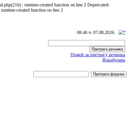
d.php(216) : runtime-created function on line 2 Deprecated:
 runtime-created function on line 2
08.46 ч. 07.08.2026.
Помоћ за претрагу речника
Вокабулара