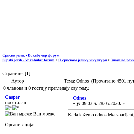
Српски језик - Вокабулар форум
Srpski jezik - Vokabular forum
>
О српском језику и култури
>
Значења реч
Странице: [
1
]
Аутор
Тема: Odnos (Прочитано 4501 пут
0 чланова и 0 гостију прегледају ову тему.
Casper
Odnos
посетилац
«
у:
09.03 ч. 28.05.2020. »
Ван мреже
Kada kažemo odnos lekar-pacijent,
Организација: