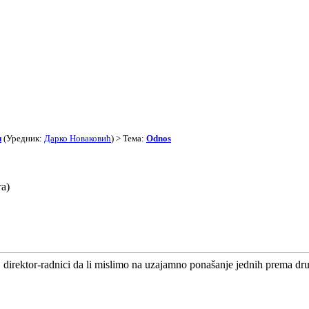
и
(Уредник:
Дарко Новаковић
) > Тема:
Odnos
а)
 direktor-radnici da li mislimo na uzajamno ponašanje jednih prema dr