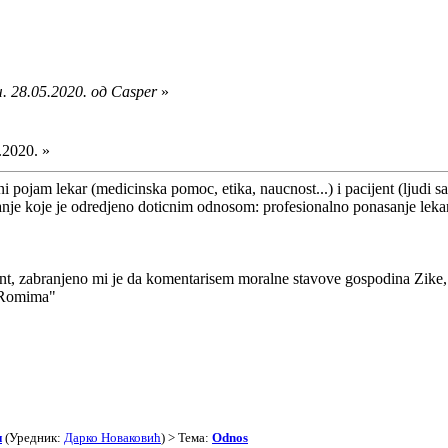
. 28.05.2020. од Casper
»
.2020. »
i pojam lekar (medicinska pomoc, etika, naucnost...) i pacijent (ljudi
nje koje je odredjeno doticnim odnosom: profesionalno ponasanje lekar
t, zabranjeno mi je da komentarisem moralne stavove gospodina Zike, k
 Romima"
и
(Уредник:
Дарко Новаковић
) > Тема:
Odnos