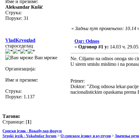
Име и презиме:
Aleksandar Kušić
Струка:
Поруке: 31
«
Задњи пут промењено: 10.14 ч
VladKrvoglad
Одг: Odnos
староседелац
«
Одговор #1 у:
14.03 ч. 29.05
Ван мреже
Ne. Ciljamo na odnos onoga sto cin
U sirem smislu mislimo i na ponasa
Организација:
Име и презиме:
Primer:
Doktor: "Zbog odnosa lekar-pacijen
Струка:
nacionalistickim opaskama prema
Поруке: 1.137
Тагови:
Странице: [
1
]
Српски језик - Вокабулар форум
Srpski jezik - Vokabular forum
>
О српском језику и култури
>
Значења реч